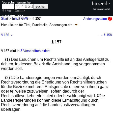
Vorschriftensuche
buzer.de
Normalansicht
§ / Art.
Gesetz
Volltextsuche
Start
>
Inhalt GVG
>
§ 157
Änderungsalarm
Hier klicken für
Titel, Fundstelle, Änderungen
etc.
nur in GVG
§ 157 - Gerichtsverfassungsgesetz (GVG)
←
→
§ 156
§ 158
neugefasst durch B. v. 09.05.1975
BGBl. I S. 1077
; zuletzt geändert durch
§ 157
Artikel 5
G. v. 02.07.2026
BGBl. 2026 I Nr. 198
Geltung ab 01.01.1975; FNA: 300-2
Gerichtsverfassung
§ 157 wird in
3 Vorschriften zitiert
91 weitere Fassungen
|
wird in 497 Vorschriften zitiert
Dreizehnter Titel Rechtshilfe
(1) Das Ersuchen um Rechtshilfe ist an das Amtsgericht zu
richten, in dessen Bezirk die Amtshandlung vorgenommen
werden soll.
(2)
1
Die Landesregierungen werden ermächtigt, durch
Rechtsverordnung die Erledigung von Rechtshilfeersuchen
für die Bezirke mehrerer Amtsgerichte einem von ihnen ganz
oder teilweise zuzuweisen, sofern dadurch der
Rechtshilfeverkehr erleichtert oder beschleunigt wird.
2
Die
Landesregierungen können diese Ermächtigung durch
Rechtsverordnung auf die Landesjustizverwaltungen
übertragen.