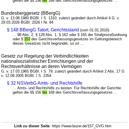
gelten die §§ 156
bis
168 des Gerichtsverfassungsgesetzes ...
Bundesberggesetz (BBergG)
G. v. 13.08.1980 BGBl. I S. 1310; zuletzt geändert durch Artikel 4 G. v.
29.03.2026 BGBl. 2026 I Nr. 84
§ 148 BBergG Tatort, Gerichtsstand
(vom 01.01.2010)
... 98 Abs. 2, § 128 Abs. 1, § 162 oder § 165 der Strafprozeßordnung
oder §
157
des Gerichtsverfassungsgesetzes im Geltungsbereich
dieses Gesetzes nicht begründet, so ist ...
Gesetz zur Regelung der Verbindlichkeiten
nationalsozialistischer Einrichtungen und der
Rechtsverhältnisse an deren Vermögen
G. v. 17.03.1965 BGBl. I S. 79; zuletzt geändert durch Artikel 2 Abs. 17 G.
v. 12.08.2005 BGBl. I S. 2354
§ 32 NSVerbG Amts- und Rechtshilfe
... Amts- und Rechtshilfe zu leisten. Für Rechtshilfe der Gerichte
gelten die §§ 156
bis
168 des Gerichtsverfassungsgesetzes ...
Link zu dieser Seite
: https://www.buzer.de/157_GVG.htm