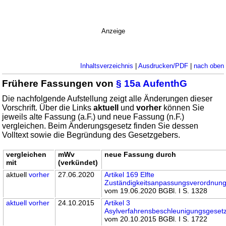
Anzeige
Inhaltsverzeichnis
|
Ausdrucken/PDF
|
nach oben
Frühere Fassungen von
§ 15a AufenthG
Die nachfolgende Aufstellung zeigt alle Änderungen dieser
Vorschrift. Über die Links
aktuell
und
vorher
können Sie
jeweils alte Fassung (a.F.) und neue Fassung (n.F.)
vergleichen. Beim Änderungsgesetz finden Sie dessen
Volltext sowie die Begründung des Gesetzgebers.
vergleichen
mWv
neue Fassung durch
mit
(verkündet)
aktuell
vorher
27.06.2020
Artikel 169 Elfte
Zuständigkeitsanpassungsverordnun
vom 19.06.2020 BGBl. I S. 1328
aktuell
vorher
24.10.2015
Artikel 3
Asylverfahrensbeschleunigungsgeset
vom 20.10.2015 BGBl. I S. 1722