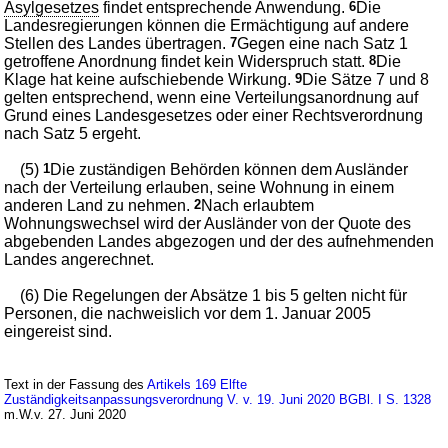
Asylgesetzes
findet entsprechende Anwendung.
6
Die
Landesregierungen können die Ermächtigung auf andere
Stellen des Landes übertragen.
7
Gegen eine nach Satz 1
getroffene Anordnung findet kein Widerspruch statt.
8
Die
Klage hat keine aufschiebende Wirkung.
9
Die Sätze 7 und 8
gelten entsprechend, wenn eine Verteilungsanordnung auf
Grund eines Landesgesetzes oder einer Rechtsverordnung
nach Satz 5 ergeht.
(5)
1
Die zuständigen Behörden können dem Ausländer
nach der Verteilung erlauben, seine Wohnung in einem
anderen Land zu nehmen.
2
Nach erlaubtem
Wohnungswechsel wird der Ausländer von der Quote des
abgebenden Landes abgezogen und der des aufnehmenden
Landes angerechnet.
(6) Die Regelungen der Absätze 1 bis 5 gelten nicht für
Personen, die nachweislich vor dem 1. Januar 2005
eingereist sind.
Text in der Fassung des
Artikels 169 Elfte
Zuständigkeitsanpassungsverordnung V. v. 19. Juni 2020 BGBl. I S. 1328
m.W.v. 27. Juni 2020