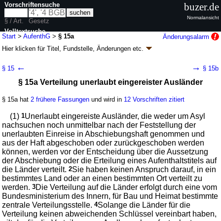
Vorschriftensuche
buzer.de
Normalansicht
§ / Art.
Gesetz
Volltextsuche
Start
>
AufenthG
>
§ 15a
Änderungsalarm
Hier klicken für
Titel, Fundstelle, Änderungen
etc.
nur in AufenthG
§ 15a - Aufenthaltsgesetz (AufenthG)
←
→
§ 15
§ 15b
neugefasst durch B. v. 25.02.2008
BGBl. I S. 162
; zuletzt geändert durch
§ 15a Verteilung unerlaubt eingereister Ausländer
Artikel 13
G. v. 22.07.2026
BGBl. 2026 I Nr. 222
Geltung ab 01.01.2005; FNA: 26-12
Ausländerrecht
§ 15a hat
2 frühere Fassungen
und wird in
12 Vorschriften zitiert
136 weitere Fassungen
|
Drucksachen / Entwurf / Begründung
|
wird in 965 Vorschriften zitiert
(1)
1
Unerlaubt eingereiste Ausländer, die weder um Asyl
Kapitel 2 Einreise und Aufenthalt im Bundesgebiet
nachsuchen noch unmittelbar nach der Feststellung der
unerlaubten Einreise in Abschiebungshaft genommen und
Abschnitt 2 Einreise
aus der Haft abgeschoben oder zurückgeschoben werden
können, werden vor der Entscheidung über die Aussetzung
der Abschiebung oder die Erteilung eines Aufenthaltstitels auf
die Länder verteilt.
2
Sie haben keinen Anspruch darauf, in ein
bestimmtes Land oder an einen bestimmten Ort verteilt zu
werden.
3
Die Verteilung auf die Länder erfolgt durch eine vom
Bundesministerium des Innern, für Bau und Heimat bestimmte
zentrale Verteilungsstelle.
4
Solange die Länder für die
Verteilung keinen abweichenden Schlüssel vereinbart haben,