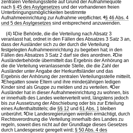
zentralen Verteilungsstelle auf Grund der Aufnahmequote
nach
§ 45 des Asylgesetzes
und der vorhandenen freien
Unterbringungsmöglichkeiten bestimmte
Aufnahmeeinrichtung zur Aufnahme verpflichtet.
4
§ 46 Abs. 4
und 5 des Asylgesetzes
sind entsprechend anzuwenden.
(4)
1
Die Behörde, die die Verteilung nach Absatz 3
veranlasst hat, ordnet in den Fällen des Absatzes 3 Satz 3 an,
dass der Ausländer sich zu der durch die Verteilung
festgelegten Aufnahmeeinrichtung zu begeben hat; in den
Fällen des Absatzes 3 Satz 2 darf sie dies anordnen.
2
Die
Ausländerbehörde übermittelt das Ergebnis der Anhörung an
die die Verteilung veranlassende Stelle, die die Zahl der
Ausländer unter Angabe der Herkunftsländer und das
Ergebnis der Anhörung der zentralen Verteilungsstelle mitteilt.
3
Ehegatten sowie Eltern und ihre minderjährigen ledigen
Kinder sind als Gruppe zu melden und zu verteilen.
4
Der
Ausländer hat in dieser Aufnahmeeinrichtung zu wohnen, bis
er innerhalb des Landes weiterverteilt wird, längstens jedoch
bis zur Aussetzung der Abschiebung oder bis zur Erteilung
eines Aufenthaltstitels; die
§§ 12
und
61 Abs. 1
bleiben
unberührt.
5
Die Landesregierungen werden ermächtigt, durch
Rechtsverordnung die Verteilung innerhalb des Landes zu
regeln, soweit dies nicht auf der Grundlage dieses Gesetzes
durch Landesgesetz geregelt wird;
§ 50 Abs. 4 des