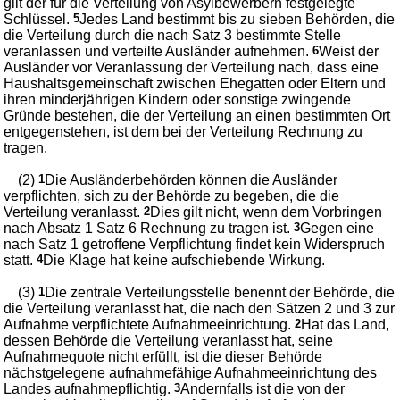
gilt der für die Verteilung von Asylbewerbern festgelegte
Schlüssel.
5
Jedes Land bestimmt bis zu sieben Behörden, die
die Verteilung durch die nach Satz 3 bestimmte Stelle
veranlassen und verteilte Ausländer aufnehmen.
6
Weist der
Ausländer vor Veranlassung der Verteilung nach, dass eine
Haushaltsgemeinschaft zwischen Ehegatten oder Eltern und
ihren minderjährigen Kindern oder sonstige zwingende
Gründe bestehen, die der Verteilung an einen bestimmten Ort
entgegenstehen, ist dem bei der Verteilung Rechnung zu
tragen.
(2)
1
Die Ausländerbehörden können die Ausländer
verpflichten, sich zu der Behörde zu begeben, die die
Verteilung veranlasst.
2
Dies gilt nicht, wenn dem Vorbringen
nach Absatz 1 Satz 6 Rechnung zu tragen ist.
3
Gegen eine
nach Satz 1 getroffene Verpflichtung findet kein Widerspruch
statt.
4
Die Klage hat keine aufschiebende Wirkung.
(3)
1
Die zentrale Verteilungsstelle benennt der Behörde, die
die Verteilung veranlasst hat, die nach den Sätzen 2 und 3 zur
Aufnahme verpflichtete Aufnahmeeinrichtung.
2
Hat das Land,
dessen Behörde die Verteilung veranlasst hat, seine
Aufnahmequote nicht erfüllt, ist die dieser Behörde
nächstgelegene aufnahmefähige Aufnahmeeinrichtung des
Landes aufnahmepflichtig.
3
Andernfalls ist die von der