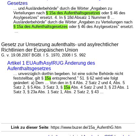
Gesetzes
... und Ausländerbehörde" durch die Wörter „Angaben zu
Verteilungen nach
§ 15a des Aufenthaltsgesetzes
oder § 46 des
Asylgesetzes" ersetzt. 4. In § 18d Absatz 1 Nummer 8 ...
Ausländerbehörde" durch die Wörter „Angaben zu Verteilungen nach
§ 15a des Aufenthaltsgesetzes
oder § 46 des Asylgesetzes" ersetzt.
...
Gesetz zur Umsetzung aufenthalts- und asylrechtlicher
Richtlinien der Europäischen Union
G. v. 19.08.2007 BGBl. I S. 1970, 2008 I S. 992
Artikel 1 EUAufhAsylRUG Änderung des
Aufenthaltsgesetzes
... unverzüglich dorthin begeben. Ist eine solche Behörde nicht
feststellbar, gilt §
15a
entsprechend." 51. § 62 wird wie folgt
geändert: a) Dem ... Von den in § 4 Abs. 2 Satz 2 und 4, Abs. 5
Satz 2, § 5 Abs. 3 Satz 3, §
15a
Abs. 4 Satz 2 und 3, § 23 Abs. 1
Satz 3, § 23a Abs. 1 Satz 1, Abs. 2 Satz 2, § 43 ...
Link zu dieser Seite
: https://www.buzer.de/15a_AufenthG.htm