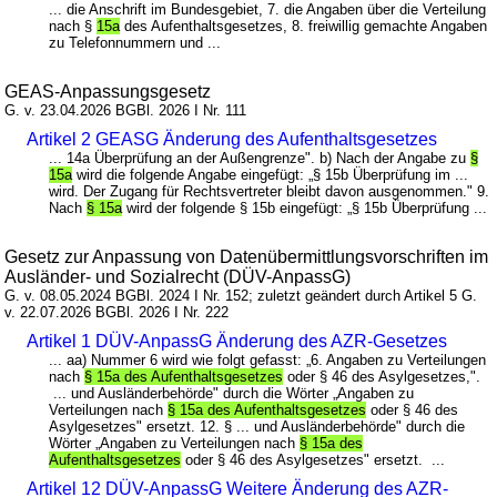
... die Anschrift im Bundesgebiet, 7. die Angaben über die Verteilung
nach §
15a
des Aufenthaltsgesetzes, 8. freiwillig gemachte Angaben
zu Telefonnummern und ...
GEAS-Anpassungsgesetz
G. v. 23.04.2026 BGBl. 2026 I Nr. 111
Artikel 2 GEASG Änderung des Aufenthaltsgesetzes
... 14a Überprüfung an der Außengrenze". b) Nach der Angabe zu
§
15a
wird die folgende Angabe eingefügt: „§ 15b Überprüfung im ...
wird. Der Zugang für Rechtsvertreter bleibt davon ausgenommen." 9.
Nach
§ 15a
wird der folgende § 15b eingefügt: „§ 15b Überprüfung ...
Gesetz zur Anpassung von Datenübermittlungsvorschriften im
Ausländer- und Sozialrecht (DÜV-AnpassG)
G. v. 08.05.2024 BGBl. 2024 I Nr. 152; zuletzt geändert durch Artikel 5 G.
v. 22.07.2026 BGBl. 2026 I Nr. 222
Artikel 1 DÜV-AnpassG Änderung des AZR-Gesetzes
... aa) Nummer 6 wird wie folgt gefasst: „6. Angaben zu Verteilungen
nach
§ 15a des Aufenthaltsgesetzes
oder § 46 des Asylgesetzes,".
... und Ausländerbehörde" durch die Wörter „Angaben zu
Verteilungen nach
§ 15a des Aufenthaltsgesetzes
oder § 46 des
Asylgesetzes" ersetzt. 12. § ... und Ausländerbehörde" durch die
Wörter „Angaben zu Verteilungen nach
§ 15a des
Aufenthaltsgesetzes
oder § 46 des Asylgesetzes" ersetzt. ...
Artikel 12 DÜV-AnpassG Weitere Änderung des AZR-