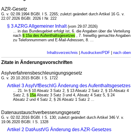
AZR-Gesetz
G. v. 02.09.1994 BGBl. I S. 2265; zuletzt geändert durch Artikel 16 G. v.
22.07.2026 BGBl. 2026 I Nr. 222
§ 3 AZRG Allgemeiner Inhalt
(vom 29.07.2026)
... in das Bundesgebiet erfolgt ist, 6. die Angaben über die Verteilung
nach
§ 15a des Aufenthaltsgesetzes
, 7. freiwillig gemachte Angaben
zu Telefonnummern und E-Mail-Adressen, 8. ...
Inhaltsverzeichnis
|
Ausdrucken/PDF
|
nach oben
Zitate in Änderungsvorschriften
Asylverfahrensbeschleunigungsgesetz
G. v. 20.10.2015 BGBl. I S. 1722
Artikel 3 AsylVfBeschlG Änderung des Aufenthaltsgesetzes
... 21. In § 10 Absatz 3 Satz 2, § 13 Absatz 2 Satz 2, § 15 Absatz 4
Satz 2, §
15a
Absatz 3 Satz 3 und 4, Absatz 4 Satz 5, § 24
Absatz 2 und 4 Satz 2, § 26 Absatz 1 Satz 2 ...
Datenaustauschverbesserungsgesetz
G. v. 02.02.2016 BGBl. I S. 130; zuletzt geändert durch Artikel 346 V. v.
19.06.2020 BGBl. I S. 1328
Artikel 2 DatAustVG Änderung des AZR-Gesetzes