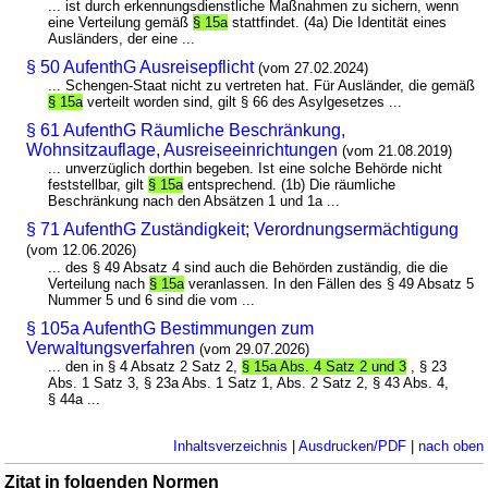
... ist durch erkennungsdienstliche Maßnahmen zu sichern, wenn
eine Verteilung gemäß
§ 15a
stattfindet. (4a) Die Identität eines
Ausländers, der eine ...
§ 50 AufenthG Ausreisepflicht
(vom 27.02.2024)
... Schengen-Staat nicht zu vertreten hat. Für Ausländer, die gemäß
§ 15a
verteilt worden sind, gilt § 66 des Asylgesetzes ...
§ 61 AufenthG Räumliche Beschränkung,
Wohnsitzauflage, Ausreiseeinrichtungen
(vom 21.08.2019)
... unverzüglich dorthin begeben. Ist eine solche Behörde nicht
feststellbar, gilt
§ 15a
entsprechend. (1b) Die räumliche
Beschränkung nach den Absätzen 1 und 1a ...
§ 71 AufenthG Zuständigkeit; Verordnungsermächtigung
(vom 12.06.2026)
... des § 49 Absatz 4 sind auch die Behörden zuständig, die die
Verteilung nach
§ 15a
veranlassen. In den Fällen des § 49 Absatz 5
Nummer 5 und 6 sind die vom ...
§ 105a AufenthG Bestimmungen zum
Verwaltungsverfahren
(vom 29.07.2026)
... den in § 4 Absatz 2 Satz 2,
§ 15a Abs. 4 Satz 2 und 3
, § 23
Abs. 1 Satz 3, § 23a Abs. 1 Satz 1, Abs. 2 Satz 2, § 43 Abs. 4,
§ 44a ...
Inhaltsverzeichnis
|
Ausdrucken/PDF
|
nach oben
Zitat in folgenden Normen