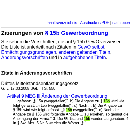
Inhaltsverzeichnis
|
Ausdrucken/PDF
|
nach oben
Zitierungen von
§ 15b Gewerbeordnung
Sie sehen die Vorschriften, die auf § 15b GewO verweisen.
Die Liste ist unterteilt nach Zitaten in
GewO selbst
,
Ermächtigungsgrundlagen
,
anderen geltenden Titeln
,
Änderungsvorschriften
und in
aufgehobenen Titeln
.
Zitate in Änderungsvorschriften
Drittes Mittelstandsentlastungsgesetz
G. v. 17.03.2009 BGBl. I S. 550
Artikel 9 MEG III Änderung der Gewerbeordnung
... gefasst: „§ 15a (weggefallen)". b) Die Angabe zu §
15b
wird wie
folgt gefasst: „§ 15b (weggefallen)". c) Nach ... b) Die Angabe zu
§ 15b wird wie folgt gefasst: „§
15b
(weggefallen)". c) Nach der
Angabe zu § 156 wird folgende Angabe ... zu ersehen, so genügt die
Anbringung der Firma." 3. Die §§ 15a und
15b
werden aufgehoben. 4.
In § 34c Abs. 5 Nr. 6 werden die Wörter „§ 1 ...