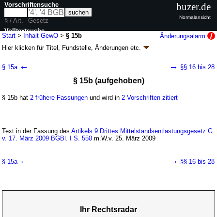
Vorschriftensuche
buzer.de
Normalansicht
§ / Art.
Gesetz
Volltextsuche
Start
>
Inhalt GewO
>
§ 15b
Änderungsalarm
Hier klicken für
Titel, Fundstelle, Änderungen
etc.
nur in GewO
§ 15b - Gewerbeordnung (GewO
k.a.Abk.
)
←
→
§ 15a
§§ 16 bis 28
neugefasst durch B. v. 22.02.1999
BGBl. I S. 202
; zuletzt geändert durch
§ 15b (aufgehoben)
Artikel 1
G. v. 20.07.2026
BGBl. 2026 I Nr. 215
Geltung ab 01.01.1978; FNA: 7100-1
Gewerbeordnung
§ 15b hat
2 frühere Fassungen
und wird in
2 Vorschriften zitiert
130 weitere Fassungen
|
wird in 667 Vorschriften zitiert
Titel II Stehendes Gewerbe
I. Allgemeine Erfordernisse
Text in der Fassung des
Artikels 9 Drittes Mittelstandsentlastungsgesetz G.
v. 17. März 2009 BGBl. I S. 550
m.W.v. 25. März 2009
←
→
§ 15a
§§ 16 bis 28
Ihr Rechtsradar