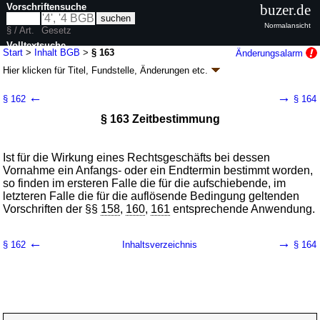
Vorschriftensuche
buzer.de
Normalansicht
§ / Art.
Gesetz
Volltextsuche
Start
>
Inhalt BGB
>
§ 163
Änderungsalarm
Hier klicken für
Titel, Fundstelle, Änderungen
etc.
nur in BGB
§ 163 - Bürgerliches Gesetzbuch (BGB)
←
→
§ 162
§ 164
neugefasst durch B. v. 02.01.2002
BGBl. I S. 42
, 2909; 2003, 738; zuletzt
§ 163 Zeitbestimmung
geändert durch
Artikel 6
G. v. 23.07.2026
BGBl. 2026 I Nr. 226
Geltung ab 01.01.1964; FNA: 400-2
Bürgerliches Gesetzbuch,
Einführungsgesetz und zugehörige Gesetze
180 weitere Fassungen
|
wird in 2387 Vorschriften zitiert
Ist für die Wirkung eines Rechtsgeschäfts bei dessen
Vornahme ein Anfangs- oder ein Endtermin bestimmt worden,
Buch 1 Allgemeiner Teil
so finden im ersteren Falle die für die aufschiebende, im
Abschnitt 3 Rechtsgeschäfte
letzteren Falle die für die auflösende Bedingung geltenden
Titel 4 Bedingung und Zeitbestimmung
Vorschriften der §§
158
,
160
,
161
entsprechende Anwendung.
←
→
§ 162
Inhaltsverzeichnis
§ 164