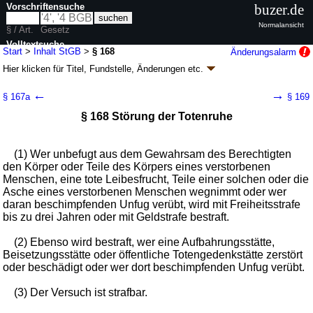
Vorschriftensuche
buzer.de
Normalansicht
§ / Art.
Gesetz
Volltextsuche
Start
>
Inhalt StGB
>
§ 168
Änderungsalarm
Hier klicken für
Titel, Fundstelle, Änderungen
etc.
nur in StGB
§ 168 - Strafgesetzbuch (StGB)
←
→
§ 167a
§ 169
neugefasst durch B. v. 13.11.1998
BGBl. I S. 3322
; zuletzt geändert durch
§ 168 Störung der Totenruhe
Artikel 1
G. v. 20.03.2026
BGBl. 2026 I Nr. 95
Geltung ab 01.01.1975; FNA: 450-2
Strafgesetzbuch und zugehörige
Gesetze
116 weitere Fassungen
|
wird in 1098 Vorschriften zitiert
(1) Wer unbefugt aus dem Gewahrsam des Berechtigten
den Körper oder Teile des Körpers eines verstorbenen
Besonderer Teil
Menschen, eine tote Leibesfrucht, Teile einer solchen oder die
Elfter Abschnitt Straftaten, welche sich auf Religion
Asche eines verstorbenen Menschen wegnimmt oder wer
und Weltanschauung beziehen
daran beschimpfenden Unfug verübt, wird mit Freiheitsstrafe
bis zu drei Jahren oder mit Geldstrafe bestraft.
(2) Ebenso wird bestraft, wer eine Aufbahrungsstätte,
Beisetzungsstätte oder öffentliche Totengedenkstätte zerstört
oder beschädigt oder wer dort beschimpfenden Unfug verübt.
(3) Der Versuch ist strafbar.