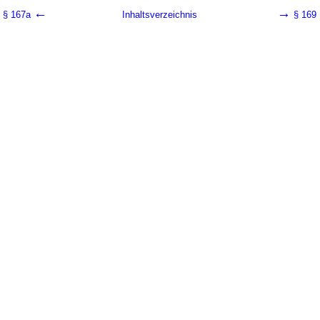
←
→
§ 167a
Inhaltsverzeichnis
§ 169