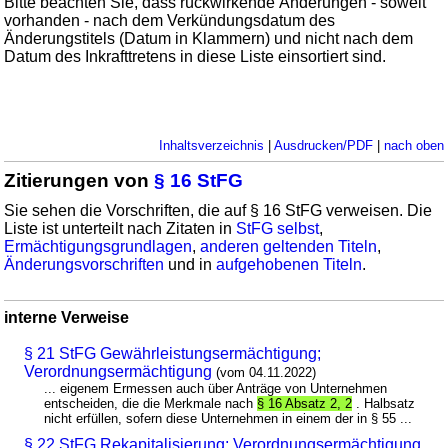
Bitte beachten Sie, dass rückwirkende Änderungen - soweit
vorhanden - nach dem Verkündungsdatum des
Änderungstitels (Datum in Klammern) und nicht nach dem
Datum des Inkrafttretens in diese Liste einsortiert sind.
Inhaltsverzeichnis
|
Ausdrucken/PDF
|
nach oben
Zitierungen von
§ 16 StFG
Sie sehen die Vorschriften, die auf § 16 StFG verweisen. Die
Liste ist unterteilt nach Zitaten in
StFG selbst
,
Ermächtigungsgrundlagen
,
anderen geltenden Titeln
,
Änderungsvorschriften
und in
aufgehobenen Titeln
.
interne Verweise
§ 21 StFG Gewährleistungsermächtigung;
Verordnungsermächtigung
(vom 04.11.2022)
... eigenem Ermessen auch über Anträge von Unternehmen
entscheiden, die die Merkmale nach
§ 16 Absatz 2, 2
. Halbsatz
nicht erfüllen, sofern diese Unternehmen in einem der in § 55 ...
§ 22 StFG Rekapitalisierung; Verordnungsermächtigung