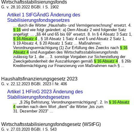
Wirtschaftsstabilisierungsfonds
G. v. 28.10.2022 BGBl. I S. 1902
Artikel 1 StFGÄndG Änderung des
Stabilisierungsfondsgesetzes
... durch die Wörter „Haushalts- und Vermögensrechnung" ersetzt. 4.
§ 16
wird wie folgt geändert: a) Dem Absatz 2 wird folgender Satz
angefügt: ... „§§ 44 und 65 bis 69" ersetzt. 8. In § 4 Absatz 3 Satz 1,
§ 16 Absatz 4
, § 18 Absatz 1 Satz 4 und 5 und Absatz 2 Satz 1,
§ 19 Absatz 4, § 20 Absatz 1 Satz ... Maßnahmen;
Verordnungsermächtigung (1) Zur Erfüllung des Zwecks nach
§ 16
Absatz 4
sind Ausgaben des Wirtschaftsstabilisierungsfonds
zulässig für 1. die ... 3. sonstige Vorgaben zur Sicherstellung der
Zweckgebundenheit der Auszahlungen gemäß
§ 16 Absatz 4
. § 26b
Kreditermächtigung zur Finanzierung von Maßnahmen nach § ...
Haushaltsfinanzierungsgesetz 2023
G. v. 22.12.2023 BGBl. 2023 I Nr. 406
Artikel 1 HFinG 2023 Änderung des
Stabilisierungsfondsgesetzes
... „§ 26g Befristung; Verordnungsermächtigung". 2. In
§ 16 Absatz
4
werden nach dem Wort „dient" die Wörter „bis zum
31. Dezember 2023" ...
Wirtschaftsstabilisierungsfondsgesetz (WStFG)
G. v. 27.03.2020 BGBl. I S. 543