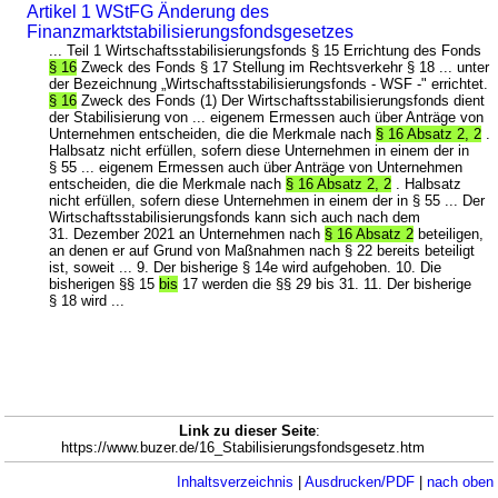
Artikel 1 WStFG Änderung des
Finanzmarktstabilisierungsfondsgesetzes
... Teil 1 Wirtschaftsstabilisierungsfonds § 15 Errichtung des Fonds
§ 16
Zweck des Fonds § 17 Stellung im Rechtsverkehr § 18 ... unter
der Bezeichnung „Wirtschaftsstabilisierungsfonds - WSF -" errichtet.
§ 16
Zweck des Fonds (1) Der Wirtschaftsstabilisierungsfonds dient
der Stabilisierung von ... eigenem Ermessen auch über Anträge von
Unternehmen entscheiden, die die Merkmale nach
§ 16 Absatz 2, 2
.
Halbsatz nicht erfüllen, sofern diese Unternehmen in einem der in
§ 55 ... eigenem Ermessen auch über Anträge von Unternehmen
entscheiden, die die Merkmale nach
§ 16 Absatz 2, 2
. Halbsatz
nicht erfüllen, sofern diese Unternehmen in einem der in § 55 ... Der
Wirtschaftsstabilisierungsfonds kann sich auch nach dem
31. Dezember 2021 an Unternehmen nach
§ 16 Absatz 2
beteiligen,
an denen er auf Grund von Maßnahmen nach § 22 bereits beteiligt
ist, soweit ... 9. Der bisherige § 14e wird aufgehoben. 10. Die
bisherigen §§ 15
bis
17 werden die §§ 29 bis 31. 11. Der bisherige
§ 18 wird ...
Link zu dieser Seite
:
https://www.buzer.de/16_Stabilisierungsfondsgesetz.htm
Inhaltsverzeichnis
|
Ausdrucken/PDF
|
nach oben