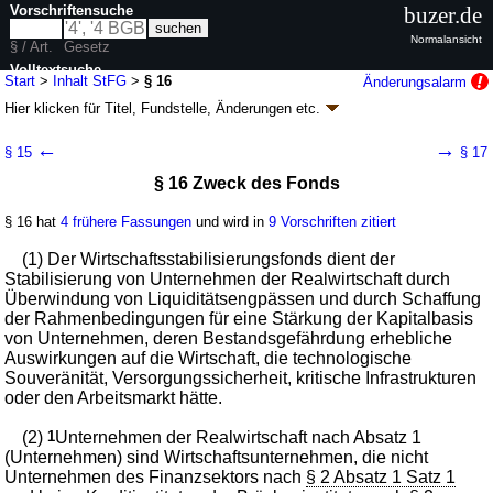
Vorschriftensuche
buzer.de
Normalansicht
§ / Art.
Gesetz
Volltextsuche
Start
>
Inhalt StFG
>
§ 16
Änderungsalarm
Hier klicken für
Titel, Fundstelle, Änderungen
etc.
nur in StFG
§ 16 - Stabilisierungsfondsgesetz (StFG)
←
→
§ 15
§ 17
Artikel 1 G. v. 17.10.2008
BGBl. I S. 1982
(
Nr. 46
); zuletzt geändert durch
§ 16 Zweck des Fonds
Artikel 31
G. v. 04.02.2026
BGBl. 2026 I Nr. 33
Geltung ab 18.10.2008; FNA: 660-3
Bundesbürgschaften
§ 16 hat
4 frühere Fassungen
und wird in
9 Vorschriften zitiert
42 weitere Fassungen
|
Drucksachen / Entwurf / Begründung
|
wird in 160 Vorschriften zitiert
(1) Der Wirtschaftsstabilisierungsfonds dient der
Abschnitt 2 Wirtschaftsstabilisierung
Stabilisierung von Unternehmen der Realwirtschaft durch
Überwindung von Liquiditätsengpässen und durch Schaffung
Teil 1 Wirtschaftsstabilisierungsfonds
der Rahmenbedingungen für eine Stärkung der Kapitalbasis
von Unternehmen, deren Bestandsgefährdung erhebliche
Auswirkungen auf die Wirtschaft, die technologische
Souveränität, Versorgungssicherheit, kritische Infrastrukturen
oder den Arbeitsmarkt hätte.
(2)
1
Unternehmen der Realwirtschaft nach Absatz 1
(Unternehmen) sind Wirtschaftsunternehmen, die nicht
Unternehmen des Finanzsektors nach
§ 2 Absatz 1 Satz 1