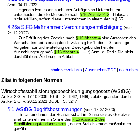
(vom 04.11.2022)
... eigenem Ermessen auch über Anträge von Unternehmen
entscheiden, die die Merkmale nach
§ 16 Absatz 2, 2
. Halbsatz
nicht erfüllen, sofern diese Unternehmen in einem der in § 55 ...
§ 26a StFG Maßnahmen; Verordnungsermächtigung
(vom
24.12.2022)
... Zur Erfüllung des Zwecks nach
§ 16 Absatz 4
sind Ausgaben des
Wirtschaftsstabilisierungsfonds zulässig für 1. die ... 3. sonstige
Vorgaben zur Sicherstellung der Zweckgebundenheit der
Auszahlungen gemäß
§ 16 Absatz 4
. --- *) Anm. d. Red.: Die nicht
durchführbare Änderung in Artikel ...
Inhaltsverzeichnis
|
Ausdrucken/PDF
|
nach oben
Zitat in folgenden Normen
Wirtschaftsstabilisierungsbeschleunigungsgesetz (WStBG)
Artikel 2 G. v. 17.10.2008 BGBl. I S. 1982, 1986; zuletzt geändert durch
Artikel 2 G. v. 20.12.2021 BGBl. I S. 5247
§ 1 WStBG Begriffsbestimmungen
(vom 17.07.2020)
... 5. Unternehmen der Realwirtschaft im Sinne dieses Gesetzes
sind Unternehmen im Sinne des
§ 16 Absatz 2 des
Stabilisierungsfondsgesetzes
, denen Stabilisierungsmaßnahmen
gewährt ...