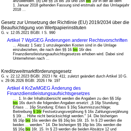
anzuwenden. (8) Die §§ 16 bis 16l und 16n
bis
16r in der ab dem
1. Januar 2018 geltenden Fassung sind erstmals auf das Umlagejahr
2018 ...
Gesetz zur Umsetzung der Richtlinie (EU) 2019/2034 über die
Beaufsichtigung von Wertpapierinstituten
G. v. 12.05.2021 BGBl. I S. 990
Artikel 7 WpIGEG Änderungen anderer Rechtsvorschriften
... Absatz 1 Satz 1 umzulegenden Kosten sind in die Umlage
einzubeziehen, die nach den §§ 16
bis
16r des
Finanzdienstleistungsaufsichtsgesetzes erhoben wird. Dabei sind
Unternehmen nach ...
Kreditzweitmarktförderungsgesetz
G. v. 22.12.2023 BGBl. 2023 I Nr. 411; zuletzt geändert durch Artikel 10 G.
v. 29.06.2026 BGBl. 2026 I Nr. 197
Artikel 4 KrZwMGEG Änderung des
Finanzdienstleistungsaufsichtsgesetzes
... 1. In der Inhaltsübersicht werden die Angaben zu den §§ 16p
bis
16s durch die folgenden Angaben ersetzt: „§ 16p Stundung;
Erlass ... 16p Stundung; Erlass § 16q Säumniszuschläge;
Beitreibung
§ 16r
Festsetzungsverjährung § 16s Zahlungsverjährung
§ 16t ... Höhe nicht berücksichtigt werden." 14. Die bisherigen
§§ 16p
bis
16s werden die §§ 16q bis 16t. 15. In § 23 werden die
beiden ... werden." 14. Die bisherigen §§ 16p bis 16s werden die
§§ 16q
bis
16t. 15. In § 23 werden die beiden Absätze 12 und