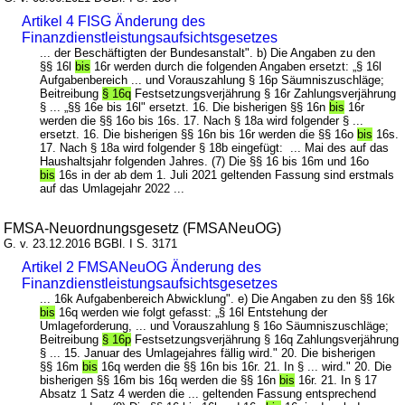
Artikel 4 FISG Änderung des
Finanzdienstleistungsaufsichtsgesetzes
... der Beschäftigten der Bundesanstalt". b) Die Angaben zu den
§§ 16l
bis
16r werden durch die folgenden Angaben ersetzt: „§ 16l
Aufgabenbereich ... und Vorauszahlung § 16p Säumniszuschläge;
Beitreibung
§ 16q
Festsetzungsverjährung § 16r Zahlungsverjährung
§ ... „§§ 16e bis 16l" ersetzt. 16. Die bisherigen §§ 16n
bis
16r
werden die §§ 16o bis 16s. 17. Nach § 18a wird folgender § ...
ersetzt. 16. Die bisherigen §§ 16n bis 16r werden die §§ 16o
bis
16s.
17. Nach § 18a wird folgender § 18b eingefügt: ... Mai des auf das
Haushaltsjahr folgenden Jahres. (7) Die §§ 16 bis 16m und 16o
bis
16s in der ab dem 1. Juli 2021 geltenden Fassung sind erstmals
auf das Umlagejahr 2022 ...
FMSA-Neuordnungsgesetz (FMSANeuOG)
G. v. 23.12.2016 BGBl. I S. 3171
Artikel 2 FMSANeuOG Änderung des
Finanzdienstleistungsaufsichtsgesetzes
... 16k Aufgabenbereich Abwicklung". e) Die Angaben zu den §§ 16k
bis
16q werden wie folgt gefasst: „§ 16l Entstehung der
Umlageforderung, ... und Vorauszahlung § 16o Säumniszuschläge;
Beitreibung
§ 16p
Festsetzungsverjährung § 16q Zahlungsverjährung
§ ... 15. Januar des Umlagejahres fällig wird." 20. Die bisherigen
§§ 16m
bis
16q werden die §§ 16n bis 16r. 21. In § ... wird." 20. Die
bisherigen §§ 16m bis 16q werden die §§ 16n
bis
16r. 21. In § 17
Absatz 1 Satz 4 werden die ... geltenden Fassung entsprechend