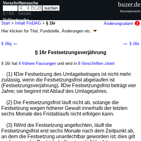
Vorschriftensuche
buzer.de
Normalansicht
§ / Art.
Gesetz
Volltextsuche
Start
>
Inhalt FinDAG
>
§ 16r
Änderungsalarm
Hier klicken für
Titel, Fundstelle, Änderungen
etc.
nur in FinDAG
§ 16r - Finanzdienstleistungsaufsichtsgesetz
←
→
§ 16q
§ 16s
(FinDAG)
§ 16r Festsetzungsverjährung
Artikel 1 G. v. 22.04.2002
BGBl. I S. 1310
; zuletzt geändert durch
Artikel 4
G. v. 22.07.2026
BGBl. 2026 I Nr. 223
§ 16r hat
4 frühere Fassungen
und wird in
8 Vorschriften zitiert
Geltung ab 26.04.2002; FNA: 7610-15
Aufsichtsrechtliche Vorschriften
68 weitere Fassungen
|
Drucksachen / Entwurf / Begründung
|
(1)
1
Die Festsetzung des Umlagebetrages ist nicht mehr
wird in 222 Vorschriften zitiert
zulässig, wenn die Festsetzungsfrist abgelaufen ist
(Festsetzungsverjährung).
2
Die Festsetzungsfrist beträgt vier
Fünfter Abschnitt Gebühren und Umlage, Zwangsmittel
Jahre; sie beginnt mit Ablauf des Umlagejahres.
(2) Die Festsetzungsfrist läuft nicht ab, solange die
Festsetzung wegen höherer Gewalt innerhalb der letzten
sechs Monate des Fristablaufs nicht erfolgen kann.
(3)
1
Wird die Festsetzung angefochten, läuft die
Festsetzungsfrist erst sechs Monate nach dem Zeitpunkt ab,
an dem die Festsetzung unanfechtbar geworden ist; dies gilt