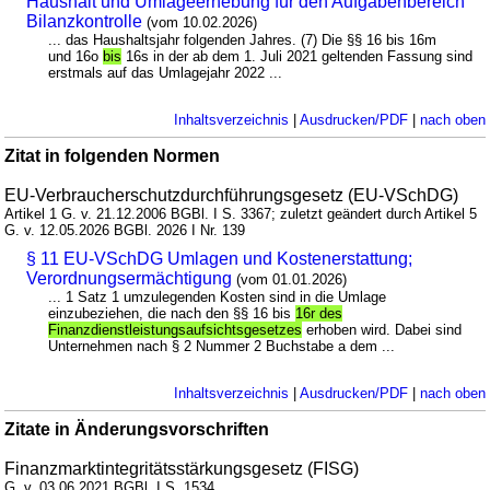
Haushalt und Umlageerhebung für den Aufgabenbereich
Bilanzkontrolle
(vom 10.02.2026)
... das Haushaltsjahr folgenden Jahres. (7) Die §§ 16 bis 16m
und 16o
bis
16s in der ab dem 1. Juli 2021 geltenden Fassung sind
erstmals auf das Umlagejahr 2022 ...
Inhaltsverzeichnis
|
Ausdrucken/PDF
|
nach oben
Zitat in folgenden Normen
EU-Verbraucherschutzdurchführungsgesetz (EU-VSchDG)
Artikel 1 G. v. 21.12.2006 BGBl. I S. 3367; zuletzt geändert durch Artikel 5
G. v. 12.05.2026 BGBl. 2026 I Nr. 139
§ 11 EU-VSchDG Umlagen und Kostenerstattung;
Verordnungsermächtigung
(vom 01.01.2026)
... 1 Satz 1 umzulegenden Kosten sind in die Umlage
einzubeziehen, die nach den §§ 16 bis
16r des
Finanzdienstleistungsaufsichtsgesetzes
erhoben wird. Dabei sind
Unternehmen nach § 2 Nummer 2 Buchstabe a dem ...
Inhaltsverzeichnis
|
Ausdrucken/PDF
|
nach oben
Zitate in Änderungsvorschriften
Finanzmarktintegritätsstärkungsgesetz (FISG)
G. v. 03.06.2021 BGBl. I S. 1534