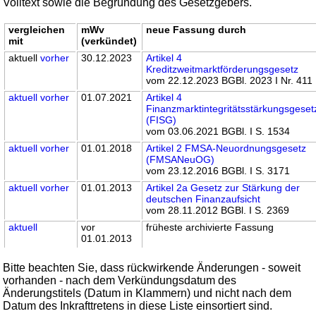
Volltext sowie die Begründung des Gesetzgebers.
vergleichen
mWv
neue Fassung durch
mit
(verkündet)
aktuell
vorher
30.12.2023
Artikel 4
Kreditzweitmarktförderungsgesetz
vom 22.12.2023 BGBl. 2023 I Nr. 411
aktuell
vorher
01.07.2021
Artikel 4
Finanzmarktintegritätsstärkungsgeset
(FISG)
vom 03.06.2021 BGBl. I S. 1534
aktuell
vorher
01.01.2018
Artikel 2 FMSA-Neuordnungsgesetz
(FMSANeuOG)
vom 23.12.2016 BGBl. I S. 3171
aktuell
vorher
01.01.2013
Artikel 2a Gesetz zur Stärkung der
deutschen Finanzaufsicht
vom 28.11.2012 BGBl. I S. 2369
aktuell
vor
früheste archivierte Fassung
01.01.2013
Bitte beachten Sie, dass rückwirkende Änderungen - soweit
vorhanden - nach dem Verkündungsdatum des
Änderungstitels (Datum in Klammern) und nicht nach dem
Datum des Inkrafttretens in diese Liste einsortiert sind.