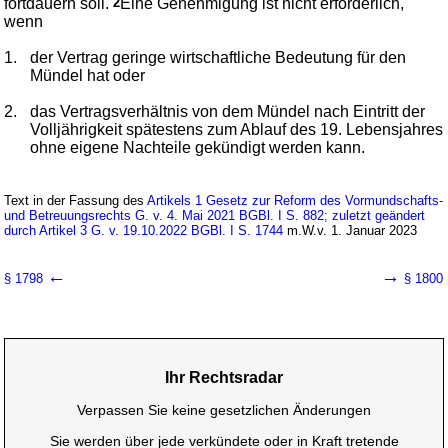
fortdauern soll.
2
Eine Genehmigung ist nicht erforderlich,
wenn
1.
der Vertrag geringe wirtschaftliche Bedeutung für den
Mündel hat oder
2.
das Vertragsverhältnis von dem Mündel nach Eintritt der
Volljährigkeit spätestens zum Ablauf des 19. Lebensjahres
ohne eigene Nachteile gekündigt werden kann.
Text in der Fassung des
Artikels 1 Gesetz zur Reform des Vormundschafts-
und Betreuungsrechts G. v. 4. Mai 2021 BGBl. I S. 882; zuletzt geändert
durch Artikel 3 G. v. 19.10.2022 BGBl. I S. 1744
m.W.v. 1. Januar 2023
←
→
§ 1798
§ 1800
Ihr Rechtsradar
Verpassen Sie keine gesetzlichen Änderungen
Sie werden über jede verkündete oder in Kraft tretende