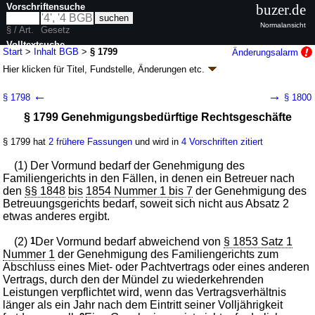
Vorschriftensuche
buzer.de
Normalansicht
§ / Art.
Gesetz
Volltextsuche
Start
>
Inhalt BGB
>
§ 1799
Änderungsalarm
Hier klicken für
Titel, Fundstelle, Änderungen
etc.
nur in BGB
§ 1799 - Bürgerliches Gesetzbuch (BGB)
←
→
§ 1798
§ 1800
neugefasst durch B. v. 02.01.2002
BGBl. I S. 42
, 2909; 2003, 738; zuletzt
§ 1799 Genehmigungsbedürftige Rechtsgeschäfte
geändert durch
Artikel 6
G. v. 23.07.2026
BGBl. 2026 I Nr. 226
Geltung ab 01.01.1964; FNA: 400-2
Bürgerliches Gesetzbuch,
Einführungsgesetz und zugehörige Gesetze
§ 1799 hat
2 frühere Fassungen
und wird in
4 Vorschriften zitiert
180 weitere Fassungen
|
wird in 2387 Vorschriften zitiert
(1) Der Vormund bedarf der Genehmigung des
Buch 4 Familienrecht
Familiengerichts in den Fällen, in denen ein Betreuer nach
Abschnitt 3 Vormundschaft, Pflegschaft für
den
§§ 1848
bis
1854 Nummer 1 bis 7
der Genehmigung des
Minderjährige, rechtliche Betreuung, sonstige
Betreuungsgerichts bedarf, soweit sich nicht aus Absatz 2
Pflegschaft
etwas anderes ergibt.
Titel 1 Vormundschaft
Untertitel 2 Führung der Vormundschaft
(2)
1
Der Vormund bedarf abweichend von
§ 1853 Satz 1
Kapitel 3 Vermögenssorge
Nummer 1
der Genehmigung des Familiengerichts zum
Abschluss eines Miet- oder Pachtvertrags oder eines anderen
Vertrags, durch den der Mündel zu wiederkehrenden
Leistungen verpflichtet wird, wenn das Vertragsverhältnis
länger als ein Jahr nach dem Eintritt seiner Volljährigkeit