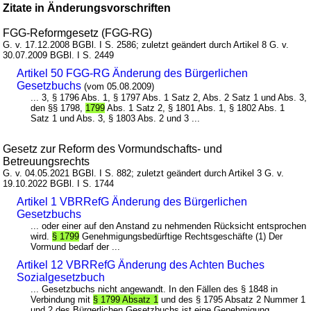
Zitate in Änderungsvorschriften
FGG-Reformgesetz (FGG-RG)
G. v. 17.12.2008 BGBl. I S. 2586; zuletzt geändert durch Artikel 8 G. v.
30.07.2009 BGBl. I S. 2449
Artikel 50 FGG-RG Änderung des Bürgerlichen
Gesetzbuchs
(vom 05.08.2009)
... 3, § 1796 Abs. 1, § 1797 Abs. 1 Satz 2, Abs. 2 Satz 1 und Abs. 3,
den §§ 1798,
1799
Abs. 1 Satz 2, § 1801 Abs. 1, § 1802 Abs. 1
Satz 1 und Abs. 3, § 1803 Abs. 2 und 3 ...
Gesetz zur Reform des Vormundschafts- und
Betreuungsrechts
G. v. 04.05.2021 BGBl. I S. 882; zuletzt geändert durch Artikel 3 G. v.
19.10.2022 BGBl. I S. 1744
Artikel 1 VBRRefG Änderung des Bürgerlichen
Gesetzbuchs
... oder einer auf den Anstand zu nehmenden Rücksicht entsprochen
wird.
§ 1799
Genehmigungsbedürftige Rechtsgeschäfte (1) Der
Vormund bedarf der ...
Artikel 12 VBRRefG Änderung des Achten Buches
Sozialgesetzbuch
... Gesetzbuchs nicht angewandt. In den Fällen des § 1848 in
Verbindung mit
§ 1799 Absatz 1
und des § 1795 Absatz 2 Nummer 1
und 2 des Bürgerlichen Gesetzbuchs ist eine Genehmigung ...