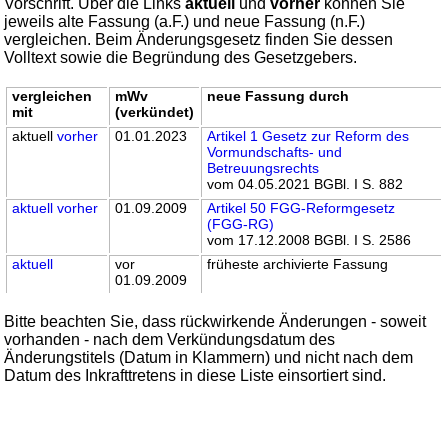
Vorschrift. Über die Links
aktuell
und
vorher
können Sie
jeweils alte Fassung (a.F.) und neue Fassung (n.F.)
vergleichen. Beim Änderungsgesetz finden Sie dessen
Volltext sowie die Begründung des Gesetzgebers.
vergleichen
mWv
neue Fassung durch
mit
(verkündet)
aktuell
vorher
01.01.2023
Artikel 1 Gesetz zur Reform des
Vormundschafts- und
Betreuungsrechts
vom 04.05.2021 BGBl. I S. 882
aktuell
vorher
01.09.2009
Artikel 50 FGG-Reformgesetz
(FGG-RG)
vom 17.12.2008 BGBl. I S. 2586
aktuell
vor
früheste archivierte Fassung
01.09.2009
Bitte beachten Sie, dass rückwirkende Änderungen - soweit
vorhanden - nach dem Verkündungsdatum des
Änderungstitels (Datum in Klammern) und nicht nach dem
Datum des Inkrafttretens in diese Liste einsortiert sind.