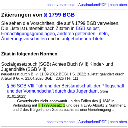
Inhaltsverzeichnis
|
Ausdrucken/PDF
|
nach oben
Zitierungen von
§ 1799 BGB
Sie sehen die Vorschriften, die auf § 1799 BGB verweisen.
Die Liste ist unterteilt nach Zitaten in
BGB selbst
,
Ermächtigungsgrundlagen
,
anderen geltenden Titeln
,
Änderungsvorschriften
und in
aufgehobenen Titeln
.
Zitat in folgenden Normen
Sozialgesetzbuch (SGB) Achtes Buch (VIII) Kinder- und
Jugendhilfe (SGB VIII)
neugefasst durch B. v. 11.09.2012 BGBl. I S. 2022; zuletzt geändert durch
Artikel 9 G. v. 23.04.2026 BGBl. 2026 I Nr. 111
§ 56 SGB VIII Führung der Beistandschaft, der Pflegschaft
und der Vormundschaft durch das Jugendamt
(vom
01.01.2023)
... Gesetzbuchs nicht angewandt. In den Fällen des § 1848 in
Verbindung mit
§ 1799 Absatz 1
und des § 1795 Absatz 2 Nummer 1
und 2 des Bürgerlichen Gesetzbuchs ist eine Genehmigung ...
Inhaltsverzeichnis
|
Ausdrucken/PDF
|
nach oben