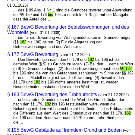
01.01.2025)
... des § 99 Abs. 1 Nr. 1 sind die Grundbesitzwerte unter Anwendung
der §§ 159 und 176
bis
198 zu ermitteln. § 70 gilt mit der Maßgabe,
dass der Anteil des ...
§ 167 BewG Bewertung der Betriebswohnungen und des
Wohnteils
(vom 01.01.2009)
... die für die Bewertung von Wohngrundstücken im Grundvermögen
(§§
182
bis 196) gelten. (2) Für die Abgrenzung der
Betriebswohnungen und des Wohnteils ...
§ 177 BewG Bewertung
(vom 21.12.2022)
... Den Bewertungen nach den §§ 179 und
182
bis 196 ist der
gemeine Wert (§ 9) zu Grunde zu legen. (2) Bei den ... gemeine Wert
(§ 9) zu Grunde zu legen. (2) Bei den Bewertungen nach den
§§ 182
bis 196 sind die von den Gutachterausschüssen im Sinne der §§ 192
ff. des ... Modell erfolgt ist wie die Bewertung. (4) Soweit in den
§§ 179 und
182
bis 196 nichts anderes bestimmt ist, werden
Besonderheiten, insbesondere die den Wert ...
§ 193 BewG Bewertung des Erbbaurechts
(vom 21.12.2022)
... unbelasteten Grundstücks ist der Wert des Grundstücks, der
nach den §§ 179,
182
bis 196 festzustellen wäre, wenn die
Belastung mit dem Erbbaurecht nicht bestünde. ... des Erbbaurechts
die Differenz aus dem Wert des Grundstücks nach den §§ 179,
182
bis 196 und dem Bodenwert nach § 179 zu ermitteln. Hierbei ist
die ...
§ 195 BewG Gebäude auf fremdem Grund und Boden
(vom