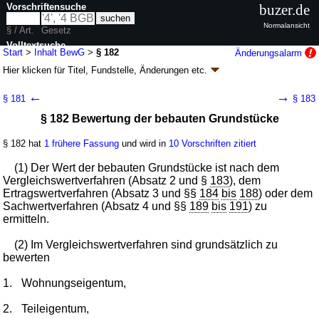
Vorschriftensuche
buzer.de
Normalansicht
§ / Art.
Gesetz
Volltextsuche
Start
>
Inhalt BewG
>
§ 182
Änderungsalarm
Hier klicken für
Titel, Fundstelle, Änderungen
etc.
nur in BewG
§ 182 - Bewertungsgesetz (BewG)
←
→
§ 181
§ 183
neugefasst durch B. v. 01.02.1991
BGBl. I S. 230
; zuletzt geändert durch
§ 182 Bewertung der bebauten Grundstücke
Artikel 19
G. v. 22.06.2026
BGBl. 2026 I Nr. 192
Geltung ab 03.10.1974; FNA: 610-7
Allgemeines Steuerrecht
§ 182 hat
1 frühere Fassung
und wird in
10 Vorschriften zitiert
50 weitere Fassungen
|
wird in 231 Vorschriften zitiert
Zweiter Teil Besondere Bewertungsvorschriften
(1) Der Wert der bebauten Grundstücke ist nach dem
Sechster Abschnitt Vorschriften für die Bewertung von
Vergleichswertverfahren (Absatz 2 und §
183
), dem
Grundbesitz, von nicht notierten Anteilen an
Ertragswertverfahren (Absatz 3 und §§
184
bis
188
) oder dem
Kapitalgesellschaften und von Betriebsvermögen für
Sachwertverfahren (Absatz 4 und §§
189
bis
191
) zu
die Erbschaftsteuer ab 1. Januar 2009
ermitteln.
C. Grundvermögen
III. Bebaute Grundstücke
(2) Im Vergleichswertverfahren sind grundsätzlich zu
bewerten
1.
Wohnungseigentum,
2.
Teileigentum,