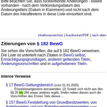
Bitte beachten Sie, dass rückwirkende Änderungen - soweit
vorhanden - nach dem Verkündungsdatum des
Änderungstitels (Datum in Klammern) und nicht nach dem
Datum des Inkrafttretens in diese Liste einsortiert sind.
Inhaltsverzeichnis
|
Ausdrucken/PDF
|
nach oben
Zitierungen von
§ 182 BewG
Sie sehen die Vorschriften, die auf § 182 BewG verweisen.
Die Liste ist unterteilt nach Zitaten in
BewG selbst
,
Ermächtigungsgrundlagen
,
anderen geltenden Titeln
,
Änderungsvorschriften
und in
aufgehobenen Titeln
.
interne Verweise
§ 17 BewG Geltungsbereich
(vom 01.01.2025)
... Einzelsteuergesetze anzuwenden. (2) Soweit sich nicht aus den
§§ 20
bis
266 etwas anderes ergibt, finden neben diesen auch die
Vorschriften des Ersten Teils dieses ...
§ 157 BewG Feststellung von Grundbesitzwerten, von
Anteilswerten und von Betriebsvermögenswerten
(vom