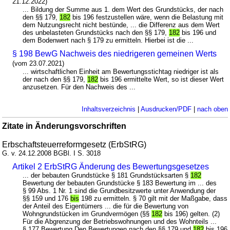
21.12.2022)
... Bildung der Summe aus 1. dem Wert des Grundstücks, der nach
den §§ 179,
182
bis 196 festzustellen wäre, wenn die Belastung mit
dem Nutzungsrecht nicht bestünde, ... die Differenz aus dem Wert
des unbelasteten Grundstücks nach den §§ 179,
182
bis 196 und
dem Bodenwert nach § 179 zu ermitteln. Hierbei ist die ...
§ 198 BewG Nachweis des niedrigeren gemeinen Werts
(vom 23.07.2021)
... wirtschaftlichen Einheit am Bewertungsstichtag niedriger ist als
der nach den §§ 179,
182
bis 196 ermittelte Wert, so ist dieser Wert
anzusetzen. Für den Nachweis des ...
Inhaltsverzeichnis
|
Ausdrucken/PDF
|
nach oben
Zitate in Änderungsvorschriften
Erbschaftsteuerreformgesetz (ErbStRG)
G. v. 24.12.2008 BGBl. I S. 3018
Artikel 2 ErbStRG Änderung des Bewertungsgesetzes
... der bebauten Grundstücke § 181 Grundstücksarten §
182
Bewertung der bebauten Grundstücke § 183 Bewertung im ... des
§ 99 Abs. 1 Nr. 1 sind die Grundbesitzwerte unter Anwendung der
§§ 159 und 176
bis
198 zu ermitteln. § 70 gilt mit der Maßgabe, dass
der Anteil des Eigentümers ... die für die Bewertung von
Wohngrundstücken im Grundvermögen (§§
182
bis 196) gelten. (2)
Für die Abgrenzung der Betriebswohnungen und des Wohnteils ...
§ 177 Bewertung Den Bewertungen nach den §§ 179 und
182
bis 196