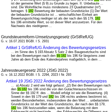
ist der gemeine Wert (§ 9) zu Grunde zu legen. II. Unbebaute ...
sind. Die Wohnfläche muss mindestens 23 Quadratmeter (m²)
betragen. §
182
Bewertung der bebauten Grundstücke (1) Der Wert
der bebauten Grundstücke ist ... wirtschaftlichen Einheit am
Bewertungsstichtag niedriger ist als der nach den §§ 179,
182
bis 196 ermittelte Wert, so ist dieser Wert anzusetzen. Für den
Nachweis des niedrigeren ...
Grundsteuerreform-Umsetzungsgesetz (GrStRefUG)
G. v. 16.07.2021 BGBl. I S. 2931
Artikel 1 GrStRefUG Änderung des Bewertungsgesetzes
... im Sinne des § 193 Absatz 5 Satz 2 des Baugesetzbuchs sind
bei den Bewertungen nach den
§§ 182
bis 196 für längstens zwei
Jahre ab dem Ende des Kalenderjahres maßgeblich, in dem ...
Jahressteuergesetz 2022 (JStG 2022)
G. v. 16.12.2022 BGBl. I S. 2294, 2023 I Nr. 293
Artikel 19 JStG 2022 Änderung des Bewertungsgesetzes
... a) Absatz 2 wird wie folgt gefasst: „(2) Bei den Bewertungen nach
den
§§ 182
bis 196 sind die von den Gutachterausschüssen im
Sinne der §§ 192 ff. des ... Modell erfolgt ist wie die Bewertung. (4)
Soweit in den §§ 179 und
182
bis 196 nichts anderes bestimmt ist,
werden Besonderheiten, insbesondere die den Wert ... unbelasteten
Grundstücks ist der Wert des Grundstücks, der nach den §§ 179,
182
bis 196 festzustellen wäre, wenn die Belastung mit dem
Erbbaurecht nicht bestünde. ... des Erbbaurechts die Differenz aus