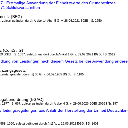
971 Erstmalige Anwendung der Einheitswerte des Grundbesitzes
71 Schlußvorschriften
esetz (BEG)
; zuletzt geändert durch Artikel 14 Abs. 5 G. v. 28.06.2021 BGBl. I S. 2250
z (ContStifG)
9 BGBl. I S. 1537; zuletzt geändert durch Artikel 1 G. v. 09.07.2021 BGBl. I S. 2512
ndlung von Leistungen nach diesem Gesetz bei der Anwendung andere
gänzungsgesetz
 zuletzt geändert durch § 30 G. v. 06.09.1965 BGBl. I S. 1185
 Abgabenordnung (EGAO)
, 1977 I S. 667; zuletzt geändert durch Artikel 4 G. v. 29.06.2026 BGBl. 2026 I Nr. 197
rleitungsregelungen aus Anlaß der Herstellung der Einheit Deutschlan
, 889, 1360; zuletzt geändert durch § 11 V. v. 15.08.2022 BGBl. I S. 1401