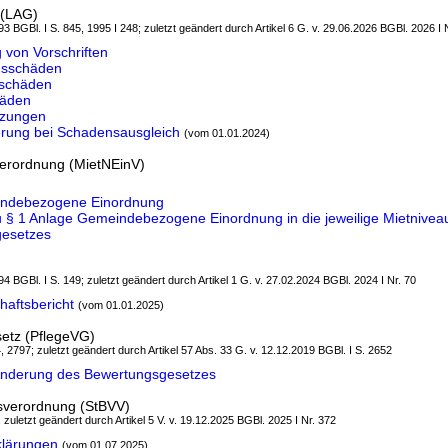
 (LAG)
3 BGBl. I S. 845, 1995 I 248; zuletzt geändert durch Artikel 6 G. v. 29.06.2026 BGBl. 2026 I 
von Vorschriften
gsschäden
hschäden
häden
tzungen
rung bei Schadensausgleich
(vom 01.01.2024)
verordnung (MietNEinV)
indebezogene Einordnung
§ 1 Anlage Gemeindebezogene Einordnung in die jeweilige Mietnivea
gesetzes
4 BGBl. I S. 149; zuletzt geändert durch Artikel 1 G. v. 27.02.2024 BGBl. 2024 I Nr. 70
aftsbericht
(vom 01.01.2025)
setz (PflegeVG)
, 2797; zuletzt geändert durch Artikel 57 Abs. 33 G. v. 12.12.2019 BGBl. I S. 2652
 Änderung des Bewertungsgesetzes
sverordnung (StBVV)
; zuletzt geändert durch Artikel 5 V. v. 19.12.2025 BGBl. 2025 I Nr. 372
klärungen
(vom 01.07.2025)