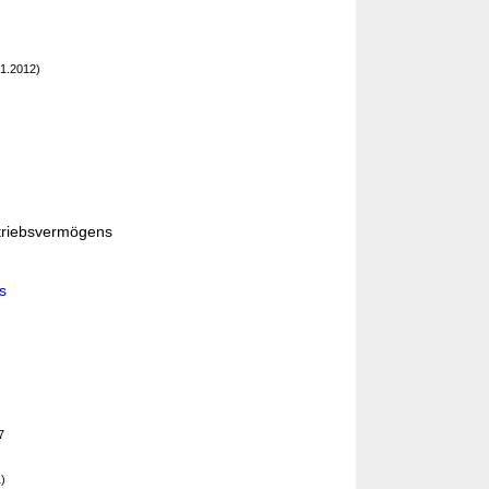
1.2012)
etriebsvermögens
s
7
)