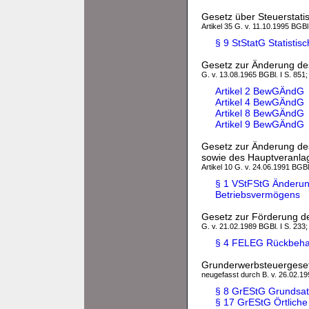
Gesetz über Steuerstatis
Artikel 35 G. v. 11.10.1995 BGBl
§ 9 StStatG Statisti
Gesetz zur Änderung d
G. v. 13.08.1965 BGBl. I S. 851;
Artikel 2 BewGÄndG
Artikel 4 BewGÄndG
Artikel 8 BewGÄndG
Artikel 9 BewGÄndG
Gesetz zur Änderung des
sowie des Hauptveranla
Artikel 10 G. v. 24.06.1991 BGBl.
§ 1 VStFStG Änderung
Betriebsvermögens
Gesetz zur Förderung der
G. v. 21.02.1989 BGBl. I S. 233;
§ 4 FELEG Rückbeha
Grunderwerbsteuergese
neugefasst durch B. v. 26.02.199
§ 8 GrEStG Grundsat
§ 17 GrEStG Örtliche