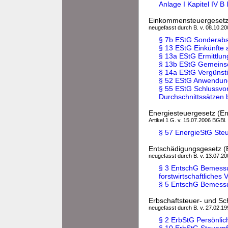
Anlage I Kapitel IV 
Einkommensteuergesetz
neugefasst durch B. v. 08.10.200
§ 7b EStG Sonderab
§ 13 EStG Einkünfte 
§ 13a EStG Ermittlun
§ 13b EStG Gemeinsch
§ 14a EStG Vergünsti
§ 52 EStG Anwendung
§ 55 EStG Schlussvor
Durchschnittssätzen 
Energiesteuergesetz (E
Artikel 1 G. v. 15.07.2006 BGBl.
§ 57 EnergieStG Steu
Entschädigungsgesetz (
neugefasst durch B. v. 13.07.200
§ 3 EntschG Bemessu
forstwirtschaftliches
§ 5 EntschG Bemessu
Erbschaftsteuer- und S
neugefasst durch B. v. 27.02.199
§ 2 ErbStG Persönlich