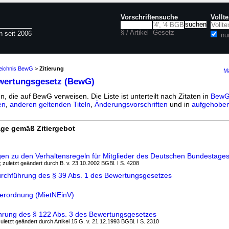
Vorschriftensuche
Vollt
§ / Artikel
Gesetz
n seit 2006
nu
zeichnis BewG
>
Zitierung
Ma
wertungsgesetz (BewG)
n, die auf BewG verweisen. Die Liste ist unterteilt nach Zitaten in
BewG 
en
,
anderen geltenden Titeln
,
Änderungsvorschriften
und in
aufgehoben
ge gemäß Zitiergebot
n zu den Verhaltensregeln für Mitglieder des Deutschen Bundestage
; zuletzt geändert durch B. v. 23.10.2002 BGBl. I S. 4208
urchführung des § 39 Abs. 1 des Bewertungsgesetzes
verordnung (MietNEinV)
hrung des § 122 Abs. 3 des Bewertungsgesetzes
zuletzt geändert durch Artikel 15 G. v. 21.12.1993 BGBl. I S. 2310