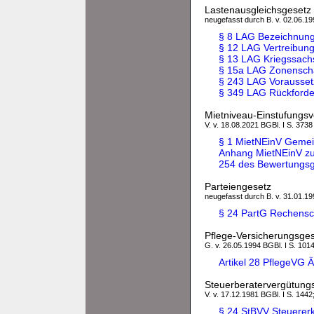
Lastenausgleichsgesetz
neugefasst durch B. v. 02.06.199
§ 8 LAG Bezeichnung 
§ 12 LAG Vertreibun
§ 13 LAG Kriegssac
§ 15a LAG Zonensc
§ 243 LAG Vorausse
§ 349 LAG Rückforde
Mietniveau-Einstufungs
V. v. 18.08.2021 BGBl. I S. 3738
§ 1 MietNEinV Geme
Anhang MietNEinV zu 
254 des Bewertungs
Parteiengesetz
neugefasst durch B. v. 31.01.199
§ 24 PartG Rechensch
Pflege-Versicherungsge
G. v. 26.05.1994 BGBl. I S. 1014
Artikel 28 PflegeVG
Steuerberatervergütung
V. v. 17.12.1981 BGBl. I S. 1442
§ 24 StBVV Steuerer