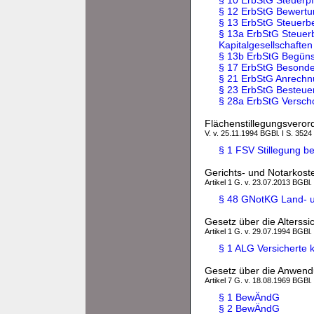
§ 10 ErbStG Steuerpf
§ 12 ErbStG Bewertu
§ 13 ErbStG Steuerb
§ 13a ErbStG Steuerb
Kapitalgesellschaften
§ 13b ErbStG Begüns
§ 17 ErbStG Besonde
§ 21 ErbStG Anrechn
§ 23 ErbStG Besteue
§ 28a ErbStG Versch
Flächenstillegungsvero
V. v. 25.11.1994 BGBl. I S. 3524
§ 1 FSV Stillegung b
Gerichts- und Notarkos
Artikel 1 G. v. 23.07.2013 BGBl.
§ 48 GNotKG Land- un
Gesetz über die Alterss
Artikel 1 G. v. 29.07.1994 BGBl.
§ 1 ALG Versicherte 
Gesetz über die Anwend
Artikel 7 G. v. 18.08.1969 BGBl.
§ 1 BewÄndG
§ 2 BewÄndG