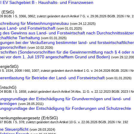
B II EV Sachgebiet B - Haushalts- und Finanzwesen
 (EStG)
9 BGBl. I S. 3366, 3862; zuletzt geändert durch Artikel 7 G. v. 29.06.2026 BGBl. 2026 I Nr. 
schreibung für Mietwohnungsneubau
(vom 24.12.2025)
aus Land- und Forstwirtschaft
(vom 01.01.2025)
g des Gewinns aus Land- und Forstwirtschaft nach Durchschnittssätze
aftliche Tierhaltung
(vom 01.01.2025)
gungen bei der Veräußerung bestimmter land- und forstwirtschaftlicher
svorschriften
(vom 10.02.2026)
schriften (Sondervorschriften für die Gewinnermittlung nach § 4 oder 
bei vor dem 1. Juli 1970 angeschafftem Grund und Boden)
(vom 29.12.200
nergieStG)
 I S. 1534, 2008 I 660, 1007; zuletzt geändert durch Artikel 1 G. v. 24.04.2026 BGBl. 2026 I Nr
erentlastung für Betriebe der Land- und Forstwirtschaft
(vom 01.01.2026)
EntschG)
4 BGBl. I S. 1658; zuletzt geändert durch Artikel 34 Abs. 11 G. v. 22.12.2023 BGBl. 2023 I Nr
ngsgrundlage der Entschädigung für Grundvermögen und land- und
 Vermögen
(vom 28.05.2011)
ngsgrundlage der Entschädigung für Forderungen und Schutzrechte
chenkungsteuergesetz (ErbStG)
7 BGBl. I S. 378; zuletzt geändert durch Artikel 10 G. v. 22.06.2026 BGBl. 2026 I Nr. 192
e Steuerpflicht
(vom 28.03.2024)