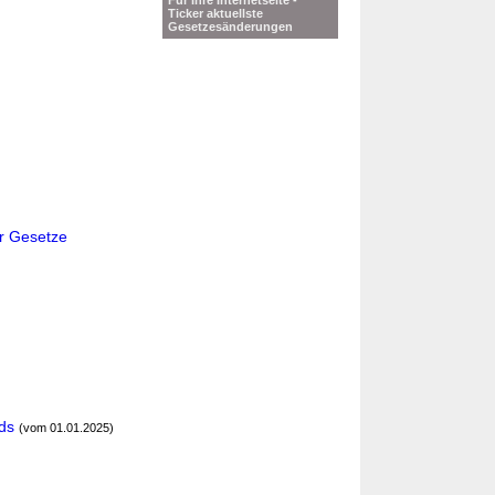
Für Ihre Internetseite -
Ticker aktuellste
Gesetzesänderungen
r Gesetze
ds
(vom 01.01.2025)