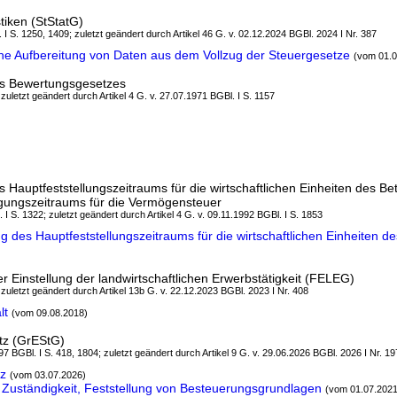
tiken (StStatG)
. I S. 1250, 1409; zuletzt geändert durch Artikel 46 G. v. 02.12.2024 BGBl. 2024 I Nr. 387
sche Aufbereitung von Daten aus dem Vollzug der Steuergesetze
(vom 01.0
es Bewertungsgesetzes
 zuletzt geändert durch Artikel 4 G. v. 27.07.1971 BGBl. I S. 1157
 Hauptfeststellungszeitraums für die wirtschaftlichen Einheiten des B
gungszeitraums für die Vermögensteuer
 I S. 1322; zuletzt geändert durch Artikel 4 G. v. 09.11.1992 BGBl. I S. 1853
 des Hauptfeststellungszeitraums für die wirtschaftlichen Einheiten de
 Einstellung der landwirtschaftlichen Erwerbstätigkeit (FELEG)
 zuletzt geändert durch Artikel 13b G. v. 22.12.2023 BGBl. 2023 I Nr. 408
lt
(vom 09.08.2018)
tz (GrEStG)
7 BGBl. I S. 418, 1804; zuletzt geändert durch Artikel 9 G. v. 29.06.2026 BGBl. 2026 I Nr. 19
z
(vom 03.07.2026)
 Zuständigkeit, Feststellung von Besteuerungsgrundlagen
(vom 01.07.2021