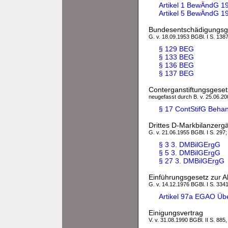
Artikel 1 BewÄndG 1
Artikel 5 BewÄndG 19
Bundesentschädigungsg
G. v. 18.09.1953 BGBl. I S. 1387
§ 129 BEG
§ 133 BEG
§ 136 BEG
§ 137 BEG
Conterganstiftungsgeset
neugefasst durch B. v. 25.06.200
§ 17 ContStifG Beha
Drittes D-Markbilanzer
G. v. 21.06.1955 BGBl. I S. 297;
§ 3 3. DMBilGErgG
§ 5 3. DMBilGErgG
§ 27 3. DMBilGErgG
Einführungsgesetz zur
G. v. 14.12.1976 BGBl. I S. 3341
Artikel 97a EGAO Übe
Einigungsvertrag
V. v. 31.08.1990 BGBl. II S. 885