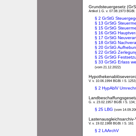
Grundsteuergesetz (GrS
Artikel 1 G. v. 07.08.1973 BGBl.
§ 2 GrStG Steuergeg
§ 13 GrStG Steuerme
§ 15 GrStG Steuermes
§ 16 GrStG Hauptver
§ 17 GrStG Neuvera
§ 18 GrStG Nachver
§ 20 GrStG Aufhebu
§ 22 GrStG Zerlegun
§ 25 GrStG Festsetz
§ 33 GrStG Erlass we
(vom 21.12.2022)
Hypothekenablöseveror
V. v. 10.06.1994 BGBl. I S. 1253
§ 2 HypAblV Umrech
Landbeschaffungsgeset
G. v. 23.02.1957 BGBl. I S. 134;
§ 25 LBG
(vom 14.09.20
Lastenausgleichsarchiv
V. v. 19.02.1988 BGBl. I S. 161
§ 2 LAArchV