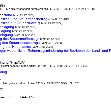
tG)
 I S. 965; zuletzt geändert durch Artikel 32 G. v. 02.12.2024 BGBl. 2024 I Nr. 387
enstand
(vom 29.12.2020)
sszahl und Steuermessbetrag
(vom 03.12.2019)
szahl für Grundstücke *)
(vom 21.12.2022)
anlagung
(vom 03.12.2019)
nlagung
(vom 29.12.2020)
anlagung
(vom 29.12.2020)
ng des Steuermeßbetrags
(vom 03.12.2019)
g des Steuermessbetrags
(vom 03.12.2019)
ung des Hebesatzes
(vom 01.01.2025)
gen wesentlicher Reinertragsminderung bei Betrieben der Land- und Fo
dnung (HypAblV)
; zuletzt geändert durch Artikel 209 Abs. 9 G. v. 19.04.2006 BGBl. I S. 866
nung
z
 zuletzt geändert durch Artikel 190 V. v. 19.06.2020 BGBl. I S. 1328
07)
-Verordnung (LAArchV)