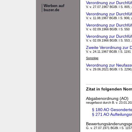
Verordnung zur Durchfü
Werben auf
V. v. 27.07.1967 BGBl. I S. 805; 
buzer.de
Verordnung zur Durchfü
V. v. 11.08.1967 BGBl. I S. 906; 
Verordnung zur Durchfü
V. v. 02.09.1966 BGBl. I S. 550
Verordnung zur Durchfü
V. v. 02.09.1966 BGBl. I S. 553; 
Zweite Verordnung zur 
V. v. 24.11.1967 BGBl. I S. 1191
Sonstige
Verordnung zur Neufass
V. v. 29.06.2021 BGBl. I S. 2290
Zitat in folgenden No
Abgabenordnung (AO)
neugefasst durch B. v. 23.01.202
§ 180 AO Gesonderte
§ 271 AO Aufteilung
Bewertungsänderungsge
G. v. 27.07.1971 BGBl. I S. 1157