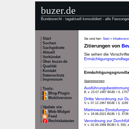
buzer.de
Bundesrecht - tagaktuell konsolidiert - alle Fassunge
Start
Sie sind hier:
Start
>
Inhaltsver
Suchen
Zitierungen von
Be
Sachgebiete
Aktuell
Sie sehen die Vorschrifte
Verkündet
Ermächtigungsgrundlag
Über buzer.de
Qualität
Kontakt
Ermächtigungsgrundla
Datenschutz
Impressum
Stammnormen
Ausführungsbestimmunge
Tools:
B. v. 23.07.1987 BGBl. I S. 1757
Blog-Plugin
Mobilversion
Dritte Verordnung zur D
V. v. 07.12.1967 BGBl. I S. 1199
Update via:
Mietniveau-Einstufungs
Web-Widget
V. v. 18.08.2021 BGBl. I S. 3738
Feed
Verordnung zur Durchfü
Rechtskataster
V. v. 02.09.1966 BGBl I S. 555; 