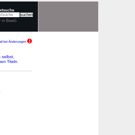
extsuche
r in BewG
il bei Änderungen
selbst
,
en Titeln
.
s