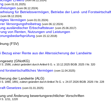
lichtiger Erwerb
(vom 06.12.2024)
ng
(vom 01.01.2025)
efreiungen
(vom 06.12.2024)
efreiung für Betriebsvermögen, Betriebe der Land- und Forstwirtschaft
(vom 06.12.2024)
tigtes Vermögen
(vom 01.01.2024)
rer Versorgungsfreibetrag
(vom 06.12.2024)
ung ausländischer Erbschaftsteuer
(vom 25.06.2017)
rung von Renten, Nutzungen und Leistungen
onungsbedarfsprüfung
(vom 15.12.2018)
rdnung (FSV)
ei Bezug einer Rente aus der Alterssicherung der Landwirte
tengesetz (GNotKG)
 I S. 2586; zuletzt geändert durch Artikel 6 G. v. 10.12.2025 BGBl. 2025 I Nr. 320
d forstwirtschaftliches Vermögen
(vom 11.04.2025)
icherung der Landwirte (ALG)
 I S. 1890, 1891; zuletzt geändert durch Artikel 7b G. v. 24.07.2026 BGBl. 2026 I Nr. 228
kraft Gesetzes
(vom 01.01.2025)
ung und Änderung bewertungsrechtlicher Vorschriften
 I S. 1211, 1220