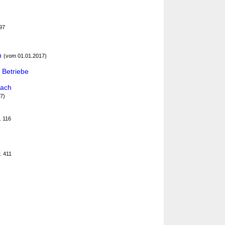
197
n
(vom 01.01.2017)
 Betriebe
nach
7)
. 116
. 411