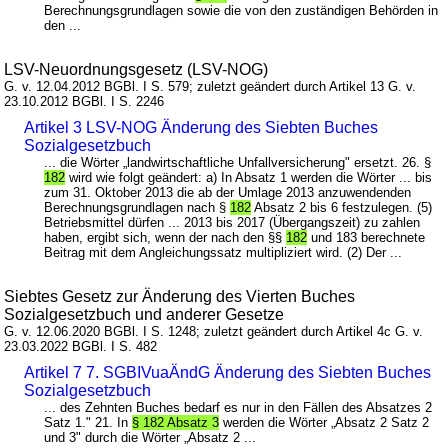
Berechnungsgrundlagen sowie die von den zuständigen Behörden in
den ...
LSV-Neuordnungsgesetz (LSV-NOG)
G. v. 12.04.2012 BGBl. I S. 579; zuletzt geändert durch Artikel 13 G. v.
23.10.2012 BGBl. I S. 2246
Artikel 3 LSV-NOG Änderung des Siebten Buches
Sozialgesetzbuch
... die Wörter „landwirtschaftliche Unfallversicherung" ersetzt. 26. §
182
wird wie folgt geändert: a) In Absatz 1 werden die Wörter ... bis
zum 31. Oktober 2013 die ab der Umlage 2013 anzuwendenden
Berechnungsgrundlagen nach §
182
Absatz 2 bis 6 festzulegen. (5)
Betriebsmittel dürfen ... 2013 bis 2017 (Übergangszeit) zu zahlen
haben, ergibt sich, wenn der nach den §§
182
und 183 berechnete
Beitrag mit dem Angleichungssatz multipliziert wird. (2) Der ...
Siebtes Gesetz zur Änderung des Vierten Buches
Sozialgesetzbuch und anderer Gesetze
G. v. 12.06.2020 BGBl. I S. 1248; zuletzt geändert durch Artikel 4c G. v.
23.03.2022 BGBl. I S. 482
Artikel 7 7. SGBIVuaÄndG Änderung des Siebten Buches
Sozialgesetzbuch
... des Zehnten Buches bedarf es nur in den Fällen des Absatzes 2
Satz 1." 21. In
§ 182 Absatz 3
werden die Wörter „Absatz 2 Satz 2
und 3" durch die Wörter „Absatz 2 ...