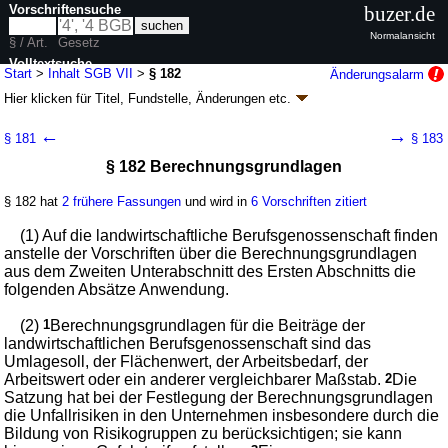
Vorschriftensuche
buzer.de
Normalansicht
§ / Art.
Gesetz
Volltextsuche
Start
>
Inhalt SGB VII
>
§ 182
Änderungsalarm
Hier klicken für
Titel, Fundstelle, Änderungen
etc.
nur in SGB VII
§ 182 - Siebtes Buch Sozialgesetzbuch (SGB
←
→
§ 181
§ 183
VII) - Gesetzliche Unfallversicherung - (SGB VII)
§ 182 Berechnungsgrundlagen
Artikel 1 G. v. 07.08.1996
BGBl. I S. 1254
; zuletzt geändert durch
Artikel 3
G. v. 12.05.2026
BGBl. 2026 I Nr. 140
§ 182 hat
2 frühere Fassungen
und wird in
6 Vorschriften zitiert
Geltung ab 01.01.1997; FNA: 860-7
Sozialgesetzbuch
121 weitere Fassungen
|
Drucksachen / Entwurf / Begründung
|
(1) Auf die landwirtschaftliche Berufsgenossenschaft finden
wird in 525 Vorschriften zitiert
anstelle der Vorschriften über die Berechnungsgrundlagen
aus dem Zweiten Unterabschnitt des Ersten Abschnitts die
Sechstes Kapitel Aufbringung der Mittel
folgenden Absätze Anwendung.
Zweiter Abschnitt Besondere Vorschriften für die
landwirtschaftliche Unfallversicherung
(2)
1
Berechnungsgrundlagen für die Beiträge der
landwirtschaftlichen Berufsgenossenschaft sind das
Umlagesoll, der Flächenwert, der Arbeitsbedarf, der
Arbeitswert oder ein anderer vergleichbarer Maßstab.
2
Die
Satzung hat bei der Festlegung der Berechnungsgrundlagen
die Unfallrisiken in den Unternehmen insbesondere durch die
Bildung von Risikogruppen zu berücksichtigen; sie kann