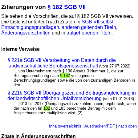
Zitierungen von
§ 182 SGB VII
Sie sehen die Vorschriften, die auf § 182 SGB VII verweisen.
Die Liste ist unterteilt nach Zitaten in
SGB VII selbst
,
Ermächtigungsgrundlagen
,
anderen geltenden Titeln
,
Änderungsvorschriften
und in
aufgehobenen Titeln
.
interne Verweise
§ 221a SGB VII Verarbeitung von Daten durch die
landwirtschaftliche Berufsgenossenschaft
(vom 27.07.2022)
... von Unternehmern nach § 136 Absatz 3 Nummer 1, die zur
Beitragsberechnung nach
§ 182
vorliegenden
Berechnungsgrundlagen sowie die von den zuständigen Behörden in
den ...
§ 221b SGB VII Übergangszeit und Beitragsangleichung in
der landwirtschaftlichen Unfallversicherung
(vom 01.01.2013)
... 2013 bis 2017 (Übergangszeit) zu zahlen haben, ergibt sich, wenn
der nach den §§
182
und 183 berechnete Beitrag mit dem
Angleichungssatz multipliziert wird. (2) ...
Inhaltsverzeichnis
|
Ausdrucken/PDF
|
nach oben
Zitate in Änderungsvorschriften