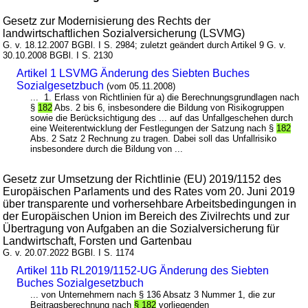
Gesetz zur Modernisierung des Rechts der
landwirtschaftlichen Sozialversicherung (LSVMG)
G. v. 18.12.2007 BGBl. I S. 2984; zuletzt geändert durch Artikel 9 G. v.
30.10.2008 BGBl. I S. 2130
Artikel 1 LSVMG Änderung des Siebten Buches
Sozialgesetzbuch
(vom 05.11.2008)
... 1. Erlass von Richtlinien für a) die Berechnungsgrundlagen nach
§
182
Abs. 2 bis 6, insbesondere die Bildung von Risikogruppen
sowie die Berücksichtigung des ... auf das Unfallgeschehen durch
eine Weiterentwicklung der Festlegungen der Satzung nach §
182
Abs. 2 Satz 2 Rechnung zu tragen. Dabei soll das Unfallrisiko
insbesondere durch die Bildung von ...
Gesetz zur Umsetzung der Richtlinie (EU) 2019/1152 des
Europäischen Parlaments und des Rates vom 20. Juni 2019
über transparente und vorhersehbare Arbeitsbedingungen in
der Europäischen Union im Bereich des Zivilrechts und zur
Übertragung von Aufgaben an die Sozialversicherung für
Landwirtschaft, Forsten und Gartenbau
G. v. 20.07.2022 BGBl. I S. 1174
Artikel 11b RL2019/1152-UG Änderung des Siebten
Buches Sozialgesetzbuch
... von Unternehmern nach § 136 Absatz 3 Nummer 1, die zur
Beitragsberechnung nach
§ 182
vorliegenden