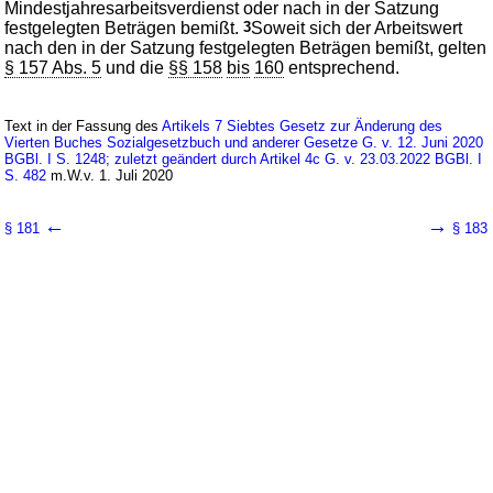
Mindestjahresarbeitsverdienst oder nach in der Satzung
festgelegten Beträgen bemißt.
3
Soweit sich der Arbeitswert
nach den in der Satzung festgelegten Beträgen bemißt, gelten
§ 157 Abs. 5
und die
§§ 158
bis
160
entsprechend.
Text in der Fassung des
Artikels 7 Siebtes Gesetz zur Änderung des
Vierten Buches Sozialgesetzbuch und anderer Gesetze G. v. 12. Juni 2020
BGBl. I S. 1248; zuletzt geändert durch Artikel 4c G. v. 23.03.2022 BGBl. I
S. 482
m.W.v. 1. Juli 2020
←
→
§ 181
§ 183