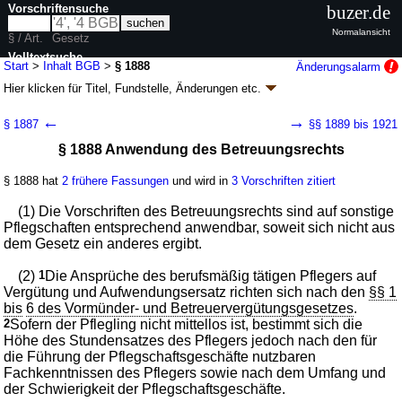
Vorschriftensuche
buzer.de
Normalansicht
§ / Art.
Gesetz
Volltextsuche
Start
>
Inhalt BGB
>
§ 1888
Änderungsalarm
Hier klicken für
Titel, Fundstelle, Änderungen
etc.
nur in BGB
§ 1888 - Bürgerliches Gesetzbuch (BGB)
←
→
§ 1887
§§ 1889 bis 1921
neugefasst durch B. v. 02.01.2002
BGBl. I S. 42
, 2909; 2003, 738; zuletzt
§ 1888 Anwendung des Betreuungsrechts
geändert durch
Artikel 6
G. v. 23.07.2026
BGBl. 2026 I Nr. 226
Geltung ab 01.01.1964; FNA: 400-2
Bürgerliches Gesetzbuch,
Einführungsgesetz und zugehörige Gesetze
§ 1888 hat
2 frühere Fassungen
und wird in
3 Vorschriften zitiert
180 weitere Fassungen
|
wird in 2387 Vorschriften zitiert
(1) Die Vorschriften des Betreuungsrechts sind auf sonstige
Buch 4 Familienrecht
Pflegschaften entsprechend anwendbar, soweit sich nicht aus
Abschnitt 3 Vormundschaft, Pflegschaft für
dem Gesetz ein anderes ergibt.
Minderjährige, rechtliche Betreuung, sonstige
Pflegschaft
(2)
1
Die Ansprüche des berufsmäßig tätigen Pflegers auf
Titel 4 Sonstige Pflegschaft
Vergütung und Aufwendungsersatz richten sich nach den
§§ 1
bis
6 des Vormünder- und Betreuervergütungsgesetzes
.
2
Sofern der Pflegling nicht mittellos ist, bestimmt sich die
Höhe des Stundensatzes des Pflegers jedoch nach den für
die Führung der Pflegschaftsgeschäfte nutzbaren
Fachkenntnissen des Pflegers sowie nach dem Umfang und
der Schwierigkeit der Pflegschaftsgeschäfte.