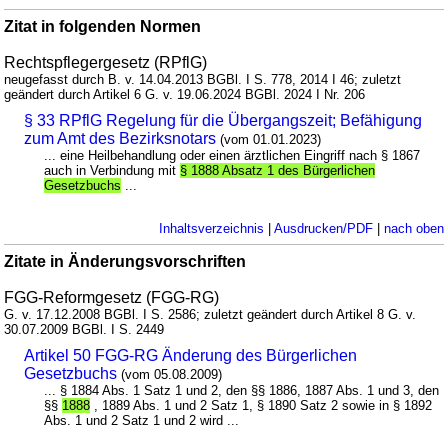
Zitat in folgenden Normen
Rechtspflegergesetz (RPflG)
neugefasst durch B. v. 14.04.2013 BGBl. I S. 778, 2014 I 46; zuletzt
geändert durch Artikel 6 G. v. 19.06.2024 BGBl. 2024 I Nr. 206
§ 33 RPflG Regelung für die Übergangszeit; Befähigung
zum Amt des Bezirksnotars
(vom 01.01.2023)
... eine Heilbehandlung oder einen ärztlichen Eingriff nach § 1867
auch in Verbindung mit
§ 1888 Absatz 1 des Bürgerlichen
Gesetzbuchs
...
Inhaltsverzeichnis
|
Ausdrucken/PDF
|
nach oben
Zitate in Änderungsvorschriften
FGG-Reformgesetz (FGG-RG)
G. v. 17.12.2008 BGBl. I S. 2586; zuletzt geändert durch Artikel 8 G. v.
30.07.2009 BGBl. I S. 2449
Artikel 50 FGG-RG Änderung des Bürgerlichen
Gesetzbuchs
(vom 05.08.2009)
... § 1884 Abs. 1 Satz 1 und 2, den §§ 1886, 1887 Abs. 1 und 3, den
§§
1888
, 1889 Abs. 1 und 2 Satz 1, § 1890 Satz 2 sowie in § 1892
Abs. 1 und 2 Satz 1 und 2 wird ...