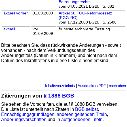
Betreuungsrechts
vom 04.05.2021 BGBl. I S. 882
aktuell
vorher
01.09.2009
Artikel 50 FGG-Reformgesetz
(FGG-RG)
vom 17.12.2008 BGBl. I S. 2586
aktuell
vor
früheste archivierte Fassung
01.09.2009
Bitte beachten Sie, dass rückwirkende Änderungen - soweit
vorhanden - nach dem Verkündungsdatum des
Änderungstitels (Datum in Klammern) und nicht nach dem
Datum des Inkrafttretens in diese Liste einsortiert sind.
Inhaltsverzeichnis
|
Ausdrucken/PDF
|
nach oben
Zitierungen von
§ 1888 BGB
Sie sehen die Vorschriften, die auf § 1888 BGB verweisen.
Die Liste ist unterteilt nach Zitaten in
BGB selbst
,
Ermächtigungsgrundlagen
,
anderen geltenden Titeln
,
Änderungsvorschriften
und in
aufgehobenen Titeln
.