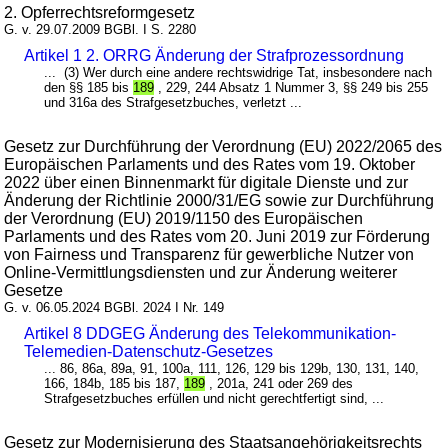
2. Opferrechtsreformgesetz
G. v. 29.07.2009 BGBl. I S. 2280
Artikel 1 2. ORRG Änderung der Strafprozessordnung
... (3) Wer durch eine andere rechtswidrige Tat, insbesondere nach
den §§ 185 bis
189
, 229, 244 Absatz 1 Nummer 3, §§ 249 bis 255
und 316a des Strafgesetzbuches, verletzt ...
Gesetz zur Durchführung der Verordnung (EU) 2022/2065 des
Europäischen Parlaments und des Rates vom 19. Oktober
2022 über einen Binnenmarkt für digitale Dienste und zur
Änderung der Richtlinie 2000/31/EG sowie zur Durchführung
der Verordnung (EU) 2019/1150 des Europäischen
Parlaments und des Rates vom 20. Juni 2019 zur Förderung
von Fairness und Transparenz für gewerbliche Nutzer von
Online-Vermittlungsdiensten und zur Änderung weiterer
Gesetze
G. v. 06.05.2024 BGBl. 2024 I Nr. 149
Artikel 8 DDGEG Änderung des Telekommunikation-
Telemedien-Datenschutz-Gesetzes
... 86, 86a, 89a, 91, 100a, 111, 126, 129 bis 129b, 130, 131, 140,
166, 184b, 185 bis 187,
189
, 201a, 241 oder 269 des
Strafgesetzbuches erfüllen und nicht gerechtfertigt sind, ...
Gesetz zur Modernisierung des Staatsangehörigkeitsrechts