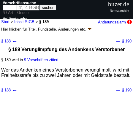
Vorschriftensuche
buzer.de
Normalansicht
§ / Art.
Gesetz
Volltextsuche
Start
>
Inhalt StGB
>
§ 189
Änderungsalarm
Hier klicken für
Titel, Fundstelle, Änderungen
etc.
nur in StGB
§ 189 - Strafgesetzbuch (StGB)
←
→
§ 188
§ 190
neugefasst durch B. v. 13.11.1998
BGBl. I S. 3322
; zuletzt geändert durch
§ 189 Verunglimpfung des Andenkens Verstorbener
Artikel 1
G. v. 20.03.2026
BGBl. 2026 I Nr. 95
Geltung ab 01.01.1975; FNA: 450-2
Strafgesetzbuch und zugehörige
Gesetze
§ 189 wird in
9 Vorschriften zitiert
116 weitere Fassungen
|
wird in 1098 Vorschriften zitiert
Wer das Andenken eines Verstorbenen verunglimpft, wird mit
Besonderer Teil
Freiheitsstrafe bis zu zwei Jahren oder mit Geldstrafe bestraft.
Vierzehnter Abschnitt Beleidigung
←
→
§ 188
§ 190