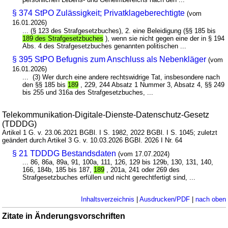
§ 374 StPO Zulässigkeit; Privatklageberechtigte
(vom
16.01.2026)
... (§ 123 des Strafgesetzbuches), 2. eine Beleidigung (§§ 185 bis
189 des Strafgesetzbuches
), wenn sie nicht gegen eine der in § 194
Abs. 4 des Strafgesetzbuches genannten politischen ...
§ 395 StPO Befugnis zum Anschluss als Nebenkläger
(vom
16.01.2026)
... (3) Wer durch eine andere rechtswidrige Tat, insbesondere nach
den §§ 185 bis
189
, 229, 244 Absatz 1 Nummer 3, Absatz 4, §§ 249
bis 255 und 316a des Strafgesetzbuches, ...
Telekommunikation-Digitale-Dienste-Datenschutz-Gesetz
(TDDDG)
Artikel 1 G. v. 23.06.2021 BGBl. I S. 1982, 2022 BGBl. I S. 1045; zuletzt
geändert durch Artikel 3 G. v. 10.03.2026 BGBl. 2026 I Nr. 64
§ 21 TDDDG Bestandsdaten
(vom 17.07.2024)
... 86, 86a, 89a, 91, 100a, 111, 126, 129 bis 129b, 130, 131, 140,
166, 184b, 185 bis 187,
189
, 201a, 241 oder 269 des
Strafgesetzbuches erfüllen und nicht gerechtfertigt sind, ...
Inhaltsverzeichnis
|
Ausdrucken/PDF
|
nach oben
Zitate in Änderungsvorschriften