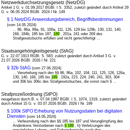
Netzwerkdurchsetzungsgesetz (NetzDG)
Artikel 1 G. v. 01.09.2017 BGBl. I S. 3352; zuletzt geändert durch Artikel 29
G. v. 06.05.2024 BGBl. 2024 I Nr. 149
§ 1 NetzDG Anwendungsbereich, Begriffsbestimmungen
(vom 14.05.2024)
... 86, 86a, 89a, 91, 100a, 111, 126, 129 bis 129b, 130, 131, 140,
166, 184b, 185 bis 187,
189
, 201a, 241 oder 269 des
Strafgesetzbuchs erfüllen und nicht gerechtfertigt ...
Staatsangehörigkeitsgesetz (StAG)
G. v. 22.07.1913 RGBl. S. 583; zuletzt geändert durch Artikel 3 G. v.
21.07.2026 BGBl. 2026 I Nr. 221
§ 32b StAG
(vom 27.06.2024)
... Verurteilung nach den §§ 86, 86a, 102, 104, 111, 125, 126, 126a,
130, 140, 166, 185 bis
189
, 192a, 223, 224, 240, 241, 303, 304
und 306 bis 306c des Strafgesetzbuches, die sonst nach § ...
Strafprozeßordnung (StPO)
neugefasst durch B. v. 07.04.1987 BGBl. I S. 1074, 1319; zuletzt geändert
durch Artikel 15 G. v. 03.07.2026 BGBl. 2026 I Nr. 199
§ 100k StPO Erhebung von Nutzungsdaten bei digitalen
Diensten
(vom 14.05.2024)
... Verleumdung nach den §§ 185 bis 187 und Verunglimpfung des
Andenkens Verstorbener nach
§ 189
, h) Verletzungen des
persönlichen Lebens- und Geheimbereichs nach den ...