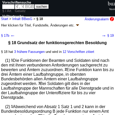
Vorschriftensuche
buz
Norm
§ / Art.
Gesetz
Volltextsuche
Start
>
Inhalt BBesG
>
§ 18
Änderungsalarm
Hier klicken für
Titel, Fundstelle, Änderungen
etc.
nur in BBesG
§ 18 - Bundesbesoldungsgesetz (BBesG
k.a.Abk.
)
←
→
§ 17b
§ 19
neugefasst durch B. v. 19.06.2009
BGBl. I S. 1434
; zuletzt geändert durch
§ 18 Grundsatz der funktionsgerechten Besoldung
Artikel 62
Abs. 2 G. v. 04.02.2026
BGBl. 2026 I Nr. 33
Geltung ab 01.09.1980; FNA: 2032-1
Besoldung, Reise- und
Umzugskosten, Unterhaltszuschuss
§ 18 hat
3 frühere Fassungen
und wird in
12 Vorschriften zitiert
137 weitere Fassungen
|
wird in 907 Vorschriften zitiert
(1)
1
Die Funktionen der Beamten und Soldaten sind nach
Abschnitt 2 Grundgehalt, Leistungsbezüge an
den mit ihnen verbundenen Anforderungen sachgerecht zu
Hochschulen
bewerten und Ämtern zuzuordnen.
2
Eine Funktion kann bis zu
Unterabschnitt 1 Allgemeine Grundsätze
drei Ämtern einer Laufbahngruppe, in obersten
Bundesbehörden allen Ämtern einer Laufbahngruppe
zugeordnet werden.
3
Bei Soldaten gilt dies in der
Laufbahngruppe der Mannschaften für alle Dienstgrade und in
der Laufbahngruppe der Unteroffiziere für bis zu vier
Dienstgrade.
(2)
1
Abweichend von Absatz 1 Satz 1 und 2 kann in der
Bundesbesoldungsordnung B jede Funktion nur einem Amt