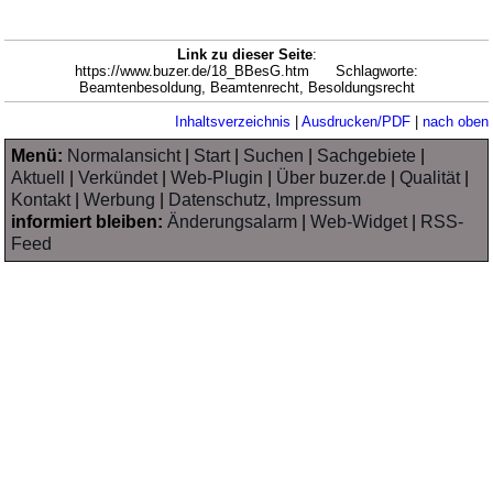
Link zu dieser Seite
:
https://www.buzer.de/18_BBesG.htm Schlagworte:
Beamtenbesoldung, Beamtenrecht, Besoldungsrecht
Inhaltsverzeichnis
|
Ausdrucken/PDF
|
nach oben
Menü:
Normalansicht
|
Start
|
Suchen
|
Sachgebiete
|
Aktuell
|
Verkündet
|
Web-Plugin
|
Über buzer.de
|
Qualität
|
Kontakt
|
Werbung
|
Datenschutz, Impressum
informiert bleiben:
Änderungsalarm
|
Web-Widget
|
RSS-
Feed