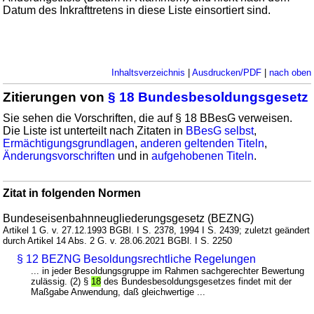
Datum des Inkrafttretens in diese Liste einsortiert sind.
Inhaltsverzeichnis
|
Ausdrucken/PDF
|
nach oben
Zitierungen von
§ 18 Bundesbesoldungsgesetz
Sie sehen die Vorschriften, die auf § 18 BBesG verweisen.
Die Liste ist unterteilt nach Zitaten in
BBesG selbst
,
Ermächtigungsgrundlagen
,
anderen geltenden Titeln
,
Änderungsvorschriften
und in
aufgehobenen Titeln
.
Zitat in folgenden Normen
Bundeseisenbahnneugliederungsgesetz (BEZNG)
Artikel 1 G. v. 27.12.1993 BGBl. I S. 2378, 1994 I S. 2439; zuletzt geändert
durch Artikel 14 Abs. 2 G. v. 28.06.2021 BGBl. I S. 2250
§ 12 BEZNG Besoldungsrechtliche Regelungen
... in jeder Besoldungsgruppe im Rahmen sachgerechter Bewertung
zulässig. (2) §
18
des Bundesbesoldungsgesetzes findet mit der
Maßgabe Anwendung, daß gleichwertige ...