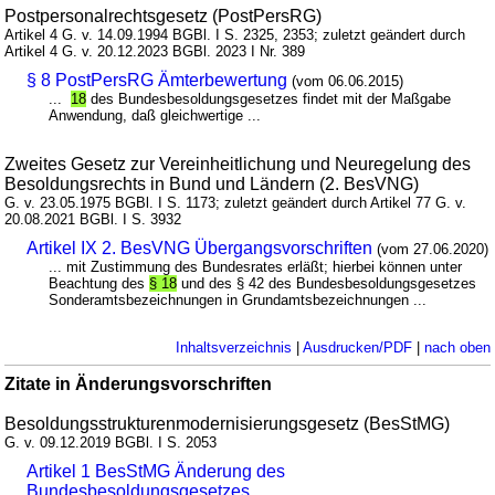
Postpersonalrechtsgesetz (PostPersRG)
Artikel 4 G. v. 14.09.1994 BGBl. I S. 2325, 2353; zuletzt geändert durch
Artikel 4 G. v. 20.12.2023 BGBl. 2023 I Nr. 389
§ 8 PostPersRG Ämterbewertung
(vom 06.06.2015)
...
18
des Bundesbesoldungsgesetzes findet mit der Maßgabe
Anwendung, daß gleichwertige ...
Zweites Gesetz zur Vereinheitlichung und Neuregelung des
Besoldungsrechts in Bund und Ländern (2. BesVNG)
G. v. 23.05.1975 BGBl. I S. 1173; zuletzt geändert durch Artikel 77 G. v.
20.08.2021 BGBl. I S. 3932
Artikel IX 2. BesVNG Übergangsvorschriften
(vom 27.06.2020)
... mit Zustimmung des Bundesrates erläßt; hierbei können unter
Beachtung des
§ 18
und des § 42 des Bundesbesoldungsgesetzes
Sonderamtsbezeichnungen in Grundamtsbezeichnungen ...
Inhaltsverzeichnis
|
Ausdrucken/PDF
|
nach oben
Zitate in Änderungsvorschriften
Besoldungsstrukturenmodernisierungsgesetz (BesStMG)
G. v. 09.12.2019 BGBl. I S. 2053
Artikel 1 BesStMG Änderung des
Bundesbesoldungsgesetzes