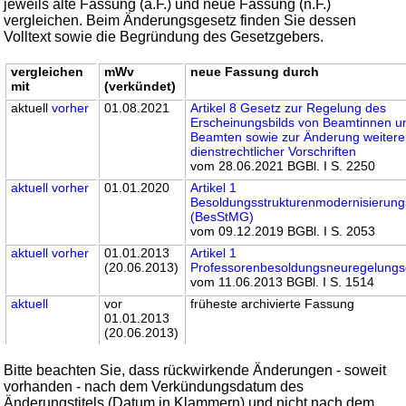
jeweils alte Fassung (a.F.) und neue Fassung (n.F.)
vergleichen. Beim Änderungsgesetz finden Sie dessen
Volltext sowie die Begründung des Gesetzgebers.
vergleichen
mWv
neue Fassung durch
mit
(verkündet)
aktuell
vorher
01.08.2021
Artikel 8 Gesetz zur Regelung des
Erscheinungsbilds von Beamtinnen u
Beamten sowie zur Änderung weitere
dienstrechtlicher Vorschriften
vom 28.06.2021 BGBl. I S. 2250
aktuell
vorher
01.01.2020
Artikel 1
Besoldungsstrukturenmodernisierung
(BesStMG)
vom 09.12.2019 BGBl. I S. 2053
aktuell
vorher
01.01.2013
Artikel 1
(20.06.2013)
Professorenbesoldungsneuregelungs
vom 11.06.2013 BGBl. I S. 1514
aktuell
vor
früheste archivierte Fassung
01.01.2013
(20.06.2013)
Bitte beachten Sie, dass rückwirkende Änderungen - soweit
vorhanden - nach dem Verkündungsdatum des
Änderungstitels (Datum in Klammern) und nicht nach dem