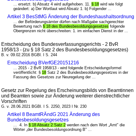
... ersetzt. b) Absatz 4 wird aufgehoben. 11.
§ 18
wird wie folgt
geändert: a) Der Wortlaut wird Absatz 1. b) Folgender ...
Artikel 3 BesStMG Änderung der Bundeshaushaltsordnung
... der Beförderungsämter dürfen nach Maßgabe sachgerechter
Bewertung nach
§ 18 des Bundesbesoldungsgesetzes
folgende
Obergrenzen nicht überschreiten: 1. im einfachen Dienst in der ...
Entscheidung des Bundesverfassungsgerichts - 2 BvR
1958/13 - (zu § 18 Satz 2 des Bundesbesoldungsgesetzes)
B. v. 09.02.2016 BGBl. I S. 244
Entscheidung BVerfGE20151216
... 2015 - 2 BvR 1958/13 - wird folgende Entscheidungsformel
veröffentlicht: §
18
Satz 2 des Bundesbesoldungsgesetzes in der
Fassung des Gesetzes zur Neuregelung der ...
Gesetz zur Regelung des Erscheinungsbilds von Beamtinnen
und Beamten sowie zur Änderung weiterer dienstrechtlicher
Vorschriften
G. v. 28.06.2021 BGBl. I S. 2250, 2023 I Nr. 230
Artikel 8 BeamtRÄndG 2021 Änderung des
Bundesbesoldungsgesetzes
... 4. In
§ 18 Absatz 2 Satz 2
werden nach dem Wort „Amt" die
Wörter „der Bundesbesoldungsordnung B" ...