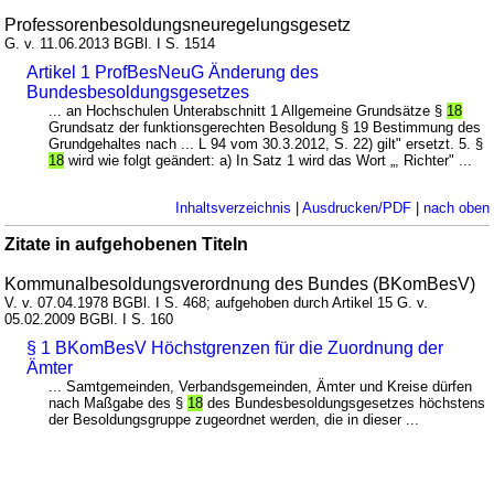
Professorenbesoldungsneuregelungsgesetz
G. v. 11.06.2013 BGBl. I S. 1514
Artikel 1 ProfBesNeuG Änderung des
Bundesbesoldungsgesetzes
... an Hochschulen Unterabschnitt 1 Allgemeine Grundsätze §
18
Grundsatz der funktionsgerechten Besoldung § 19 Bestimmung des
Grundgehaltes nach ... L 94 vom 30.3.2012, S. 22) gilt" ersetzt. 5. §
18
wird wie folgt geändert: a) In Satz 1 wird das Wort „, Richter" ...
Inhaltsverzeichnis
|
Ausdrucken/PDF
|
nach oben
Zitate in aufgehobenen Titeln
Kommunalbesoldungsverordnung des Bundes (BKomBesV)
V. v. 07.04.1978 BGBl. I S. 468; aufgehoben durch Artikel 15 G. v.
05.02.2009 BGBl. I S. 160
§ 1 BKomBesV Höchstgrenzen für die Zuordnung der
Ämter
... Samtgemeinden, Verbandsgemeinden, Ämter und Kreise dürfen
nach Maßgabe des §
18
des Bundesbesoldungsgesetzes höchstens
der Besoldungsgruppe zugeordnet werden, die in dieser ...