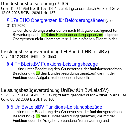
Bundeshaushaltsordnung (BHO)
G. v. 19.08.1969 BGBl. I S. 1284; zuletzt geändert durch Artikel 3 G. v.
12.05.2026 BGBl. 2026 I Nr. 137
§ 17a BHO Obergrenzen für Beförderungsämter
(vom
01.01.2020)
... der Beförderungsämter dürfen nach Maßgabe sachgerechter
Bewertung nach
§ 18 des Bundesbesoldungsgesetzes
folgende
Obergrenzen nicht überschreiten: 1. im einfachen Dienst in der ...
Leistungsbezügeverordnung FH Bund (FHBLeistBV)
V. v. 16.12.2004 BGBl. I S. 3550
§ 4 FHBLeistBV Funktions-Leistungsbezüge
... sind unter Beachtung des Grundsatzes der funktionsgerechten
Besoldung (§
18
des Bundesbesoldungsgesetzes) die mit der
Funktion oder Aufgabe verbundene individuelle ...
Leistungsbezügeverordnung UniBw (UniBwLeistBV)
V. v. 15.12.2004 BGBl. I S. 3504; zuletzt geändert durch Artikel 15 Abs. 39
G. v. 05.02.2009 BGBl. I S. 160
§ 5 UniBwLeistBV Funktions-Leistungsbezüge
... sind unter Beachtung des Grundsatzes der funktionsgerechten
Besoldung (§
18
des Bundesbesoldungsgesetzes) die mit der
Funktion oder der Aufgabe verbundene Verantwortung und ...