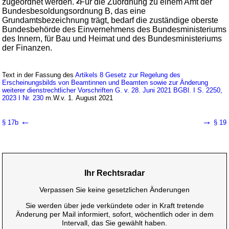
zugeordnet werden.
2
Für die Zuordnung zu einem Amt der
Bundesbesoldungsordnung B, das eine
Grundamtsbezeichnung trägt, bedarf die zuständige oberste
Bundesbehörde des Einvernehmens des Bundesministeriums
des Innern, für Bau und Heimat und des Bundesministeriums
der Finanzen.
Text in der Fassung des
Artikels 8 Gesetz zur Regelung des
Erscheinungsbilds von Beamtinnen und Beamten sowie zur Änderung
weiterer dienstrechtlicher Vorschriften G. v. 28. Juni 2021 BGBl. I S. 2250,
2023 I Nr. 230
m.W.v. 1. August 2021
←
→
§ 17b
§ 19
Ihr Rechtsradar
Verpassen Sie keine gesetzlichen Änderungen
Sie werden über jede verkündete oder in Kraft tretende
Änderung per Mail informiert, sofort, wöchentlich oder in dem
Intervall, das Sie gewählt haben.