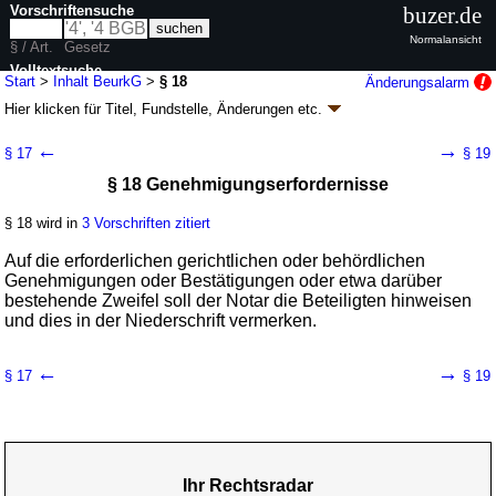
Vorschriftensuche
buzer.de
Normalansicht
§ / Art.
Gesetz
Volltextsuche
Start
>
Inhalt BeurkG
>
§ 18
Änderungsalarm
Hier klicken für
Titel, Fundstelle, Änderungen
etc.
nur in BeurkG
§ 18 - Beurkundungsgesetz (BeurkG)
←
→
§ 17
§ 19
G. v. 28.08.1969
BGBl. I S. 1513
; zuletzt geändert durch
Artikel 3
G. v.
§ 18 Genehmigungserfordernisse
10.12.2025
BGBl. 2025 I Nr. 320
Geltung ab 01.01.1970; FNA: 303-13
Notare, Rechtsanwälte,
Rechtsberater; Beurkundung
§ 18 wird in
3 Vorschriften zitiert
21 weitere Fassungen
|
wird in 121 Vorschriften zitiert
Auf die erforderlichen gerichtlichen oder behördlichen
Abschnitt 2 Beurkundung von Willenserklärungen
Genehmigungen oder Bestätigungen oder etwa darüber
Unterabschnitt 4 Prüfungs- und Belehrungspflichten
bestehende Zweifel soll der Notar die Beteiligten hinweisen
und dies in der Niederschrift vermerken.
←
→
§ 17
§ 19
Ihr Rechtsradar