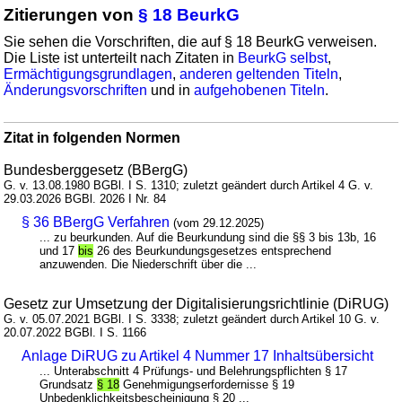
Zitierungen von
§ 18 BeurkG
Sie sehen die Vorschriften, die auf § 18 BeurkG verweisen.
Die Liste ist unterteilt nach Zitaten in
BeurkG selbst
,
Ermächtigungsgrundlagen
,
anderen geltenden Titeln
,
Änderungsvorschriften
und in
aufgehobenen Titeln
.
Zitat in folgenden Normen
Bundesberggesetz (BBergG)
G. v. 13.08.1980 BGBl. I S. 1310; zuletzt geändert durch Artikel 4 G. v.
29.03.2026 BGBl. 2026 I Nr. 84
§ 36 BBergG Verfahren
(vom 29.12.2025)
... zu beurkunden. Auf die Beurkundung sind die §§ 3 bis 13b, 16
und 17
bis
26 des Beurkundungsgesetzes entsprechend
anzuwenden. Die Niederschrift über die ...
Gesetz zur Umsetzung der Digitalisierungsrichtlinie (DiRUG)
G. v. 05.07.2021 BGBl. I S. 3338; zuletzt geändert durch Artikel 10 G. v.
20.07.2022 BGBl. I S. 1166
Anlage DiRUG zu Artikel 4 Nummer 17 Inhaltsübersicht
... Unterabschnitt 4 Prüfungs- und Belehrungspflichten § 17
Grundsatz
§ 18
Genehmigungserfordernisse § 19
Unbedenklichkeitsbescheinigung § 20 ...