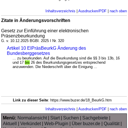
Inhaltsverzeichnis
|
Ausdrucken/PDF
|
nach oben
Zitate in Änderungsvorschriften
Gesetz zur Einführung einer elektronischen
Präsenzbeurkundung
G. v. 10.12.2025 BGBl. 2025 I Nr. 320
Artikel 10 ElPräsBeurkG Änderung des
Bundesberggesetzes
... zu beurkunden. Auf die Beurkundung sind die §§ 3 bis 13b, 16
und 17
bis
26 des Beurkundungsgesetzes entsprechend
anzuwenden. Die Niederschrift über die Einigung ...
Link zu dieser Seite
: https://www.buzer.de/18_BeurkG.htm
Inhaltsverzeichnis
|
Ausdrucken/PDF
|
nach oben
Menü:
Normalansicht
|
Start
|
Suchen
|
Sachgebiete
|
Aktuell
|
Verkündet
|
Web-Plugin
|
Über buzer.de
|
Qualität
|