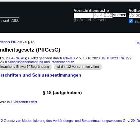
Vorschriftensuche
Vollt
§ / Artikel
Gesetz
n seit 2006
nu
zeichnis PflGesG
>
§ 18
Ma
undheitsgesetz (PflGesG)
I S. 2354
(
Nr. 41
); zuletzt geändert durch
Artikel 3
V. v. 13.10.2023
BGBl. 2023 I Nr. 277
823-8
Schädlingsbekämpfung und Pflanzenschutz
ksachen / Entwurf / Begründung
|
wird in 12 Vorschriften zitiert
orschriften und Schlussbestimmungen
§ 18 (aufgehoben)
wird in
1 Vorschrift zitiert
ls 2 Gesetz zur Modernisierung des Verkündungs- und Bekanntmachungswesens G. v. 20. D