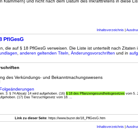
n Klammern) und nicht nach dem Datum des Inkrafttretens in diese List
Inhaltsverzeichnis
|
Ausdru
8 PflGesG
n, die auf § 18 PflGesG verweisen. Die Liste ist unterteilt nach Zitaten 
undlagen
,
anderen geltenden Titeln
,
Änderungsvorschriften
und in
aufg
schriften
rung des Verkündungs- und Bekanntmachungswesens
2
 Folgeänderungen
oben. 3. § 74 Absatz 14 wird aufgehoben. (16)
§ 18 des Pflanzengesundheitsgesetzes
vom 5. J
aufgehoben. (17) Das Tierzuchtgesetz vom 18. ...
Link zu dieser Seite
: https://www.buzer.de/18_PflGesG.htm
Inhaltsverzeichnis
|
Ausdru