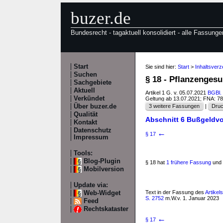
buzer.de
Bundesrecht - tagaktuell konsolidiert - alle Fassunge
Start
Sie sind hier:
Start
>
Inhaltsver
Suchen
§ 18 - Pflanzenges
Sachgebiete
Aktuell
Artikel 1 G. v. 05.07.2021
BGBl. 
Verkündet
Geltung ab 13.07.2021; FNA: 7
Über buzer.de
3 weitere Fassungen
|
Druc
Qualität
Abschnitt 6 Bußgeldv
Kontakt
Datenschutz
←
§ 17
Impressum
Tools:
Blog-Plugin
§ 18 hat
1 frühere Fassung
und 
Mobilversion
Update via:
Text in der Fassung des
Artike
Web-Widget
S. 2752
m.W.v. 1. Januar 2023
Feed
Rechtskataster
←
§ 17