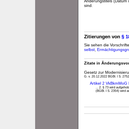
Änderungstitels (Datum i
sind.
Zitierungen von
§ 1
Sie sehen die Vorschrifte
selbst
,
Ermächtigungsgr
Zitate in Änderungsvor
Gesetz zur Modernisie
G. v. 20.12.2022 BGBl. I S. 275
Artikel 2 VkBkmMoG
... 2. § 73 wird aufgeh
(BGBl. I S. 2354) wird 