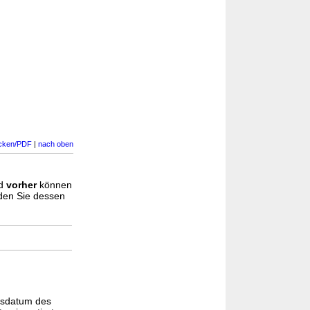
cken/PDF
|
nach oben
d
vorher
können
nden Sie dessen
gsdatum des