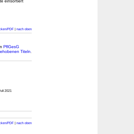
e einsortiert
cken/PDF
|
nach oben
in
PflGesG
ehobenen Titeln
.
uli 2021
cken/PDF
|
nach oben