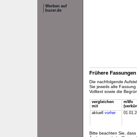
Werben auf
buzer.de
Frühere Fassungen
Die nachfolgende Aufstel
Sie jeweils alte Fassun
Volltext sowie die Begr
vergleichen
mWv
mit
(verkün
aktuell
vorher
01.01.
Bitte beachten Sie, da