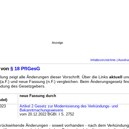
Anzeige
Inhaltsverzeichnis
|
Ausdru
 von
§ 18 PflGesG
lung zeigt alle Änderungen dieser Vorschrift. Über die Links
aktuell
un
g (a.F.) und neue Fassung (n.F.) vergleichen. Beim Änderungsgesetz fi
ündung des Gesetzgebers.
neue Fassung durch
det)
2023
Artikel 2 Gesetz zur Modernisierung des Verkündungs- und
Bekanntmachungswesens
vom 20.12.2022 BGBl. I S. 2752
ss rückwirkende Änderungen - soweit vorhanden - nach dem Verkündun