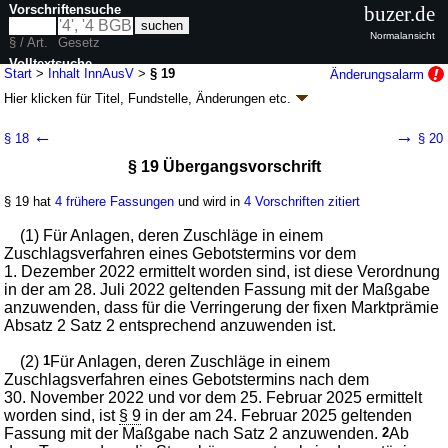
Vorschriftensuche
buzer.de
Normalansicht
§ / Art.
Gesetz
Volltextsuche
Start
>
Inhalt InnAusV
>
§ 19
Änderungsalarm
Hier klicken für
Titel, Fundstelle, Änderungen
etc.
nur in InnAusV
§ 19 - Innovationsausschreibungsverordnung
←
→
§ 18
§ 20
(InnAusV)
§ 19 Übergangsvorschrift
Artikel 1 V. v. 20.01.2020
BGBl. I S. 106
(
Nr. 4
); zuletzt geändert durch
Artikel 6
G. v. 21.02.2025
BGBl. 2025 I Nr. 51
§ 19 hat
4 frühere Fassungen
und wird in
4 Vorschriften zitiert
Geltung ab 30.01.2020; FNA: 754-27-10
Energieversorgung
8 weitere Fassungen
|
wird in 27 Vorschriften zitiert
(1) Für Anlagen, deren Zuschläge in einem
Zuschlagsverfahren eines Gebotstermins vor dem
1. Dezember 2022 ermittelt worden sind, ist diese Verordnung
in der am 28. Juli 2022 geltenden Fassung mit der Maßgabe
anzuwenden, dass für die Verringerung der fixen Marktprämie
Absatz 2 Satz 2 entsprechend anzuwenden ist.
(2)
1
Für Anlagen, deren Zuschläge in einem
Zuschlagsverfahren eines Gebotstermins nach dem
30. November 2022 und vor dem 25. Februar 2025 ermittelt
worden sind, ist
§ 9
in der am 24. Februar 2025 geltenden
Fassung mit der Maßgabe nach Satz 2 anzuwenden.
2
Ab