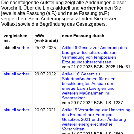
Die nachfolgende Aufstellung zeigt alle Änderungen dieser
Vorschrift. Über die Links
aktuell
und
vorher
können Sie
jeweils alte Fassung (a.F.) und neue Fassung (n.F.)
vergleichen. Beim Änderungsgesetz finden Sie dessen
Volltext sowie die Begründung des Gesetzgebers.
vergleichen
mWv
neue Fassung durch
mit
(verkündet)
aktuell
vorher
25.02.2025
Artikel 6 Gesetz zur Änderung des
Energiewirtschaftsrechts zur
Vermeidung von temporären
Erzeugungsüberschüssen
vom 21.02.2025 BGBl. 2025 I Nr. 51
aktuell
vorher
29.07.2022
Artikel 16 Gesetz zu
Sofortmaßnahmen für einen
beschleunigten Ausbau der
erneuerbaren Energien und
weiteren Maßnahmen im
Stromsektor
vom 20.07.2022 BGBl. I S. 1237
aktuell
vorher
20.07.2021
Artikel 5 Verordnung zur Umsetzung
des Erneuerbare-Energien-
Gesetzes 2021 und zur Änderung
weiterer energierechtlicher
Vorschriften
vom 14.07.2021 BGBl. I S. 2860