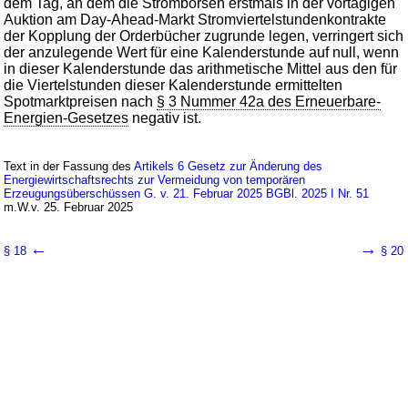
dem Tag, an dem die Strombörsen erstmals in der vortägigen
Auktion am Day-Ahead-Markt Stromviertelstundenkontrakte
der Kopplung der Orderbücher zugrunde legen, verringert sich
der anzulegende Wert für eine Kalenderstunde auf null, wenn
in dieser Kalenderstunde das arithmetische Mittel aus den für
die Viertelstunden dieser Kalenderstunde ermittelten
Spotmarktpreisen nach
§ 3 Nummer 42a des Erneuerbare-
Energien-Gesetzes
negativ ist.
Text in der Fassung des
Artikels 6 Gesetz zur Änderung des
Energiewirtschaftsrechts zur Vermeidung von temporären
Erzeugungsüberschüssen G. v. 21. Februar 2025 BGBl. 2025 I Nr. 51
m.W.v. 25. Februar 2025
←
→
§ 18
§ 20