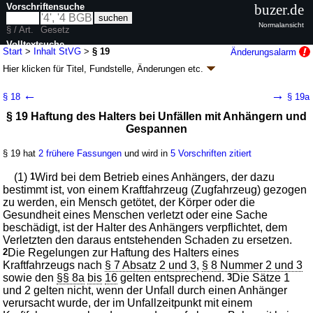
Vorschriftensuche
buzer.de
Normalansicht
§ / Art.
Gesetz
Volltextsuche
Start
>
Inhalt StVG
>
§ 19
Änderungsalarm
Hier klicken für
Titel, Fundstelle, Änderungen
etc.
nur in StVG
§ 19 - Straßenverkehrsgesetz (StVG)
←
→
§ 18
§ 19a
neugefasst durch B. v. 05.03.2003
BGBl. I S. 310
, 919; zuletzt geändert
§ 19 Haftung des Halters bei Unfällen mit Anhängern und
durch
Artikel 2
G. v. 12.05.2026
BGBl. 2026 I Nr. 142
Gespannen
Geltung ab 01.01.1964; FNA: 9231-1
Allgemeines Straßenverkehrsrecht
79 weitere Fassungen
|
wird in 684 Vorschriften zitiert
§ 19 hat
2 frühere Fassungen
und wird in
5 Vorschriften zitiert
II. Haftpflicht
(1)
1
Wird bei dem Betrieb eines Anhängers, der dazu
bestimmt ist, von einem Kraftfahrzeug (Zugfahrzeug) gezogen
zu werden, ein Mensch getötet, der Körper oder die
Gesundheit eines Menschen verletzt oder eine Sache
beschädigt, ist der Halter des Anhängers verpflichtet, dem
Verletzten den daraus entstehenden Schaden zu ersetzen.
2
Die Regelungen zur Haftung des Halters eines
Kraftfahrzeugs nach
§ 7 Absatz 2 und 3
,
§ 8 Nummer 2 und 3
sowie den
§§ 8a
bis
16
gelten entsprechend.
3
Die Sätze 1
und 2 gelten nicht, wenn der Unfall durch einen Anhänger
verursacht wurde, der im Unfallzeitpunkt mit einem