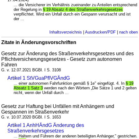
... die Versicherer im Verhältnis zueinander zu Anteilen entsprechend
der Regelung in
§ 19 Absatz 4 des Straßenverkehrsgesetzes
verpflichtet. Wird ein Unfall durch ein Gespann verursacht und ist
der ...
Inhaltsverzeichnis
|
Ausdrucken/PDF
|
nach oben
Zitate in Änderungsvorschriften
Gesetz zur Änderung des Straßenverkehrsgesetzes und des
Pflichtversicherungsgesetzes - Gesetz zum autonomen
Fahren
G. v. 12.07.2021 BGBl. I S. 3108
Artikel 1 StVGuaPflVGÄndG
... einer autonomen Fahrfunktion gemäß § 1e" eingefügt. 4. In
§ 19
Absatz 1 Satz 3
werden nach den Wörtern „Die Sätze 1 und 2 gelten
nicht, wenn der Unfall durch ...
Gesetz zur Haftung bei Unfällen mit Anhängern und
Gespannen im Straßenverkehr
G. v. 10.07.2020 BGBl. I S. 1653
Artikel 1 AnhHÄndG Änderung des
Straßenverkehrsgesetzes
... Haltern und Führern der anderen beteiligten Anhänger," gestrichen.