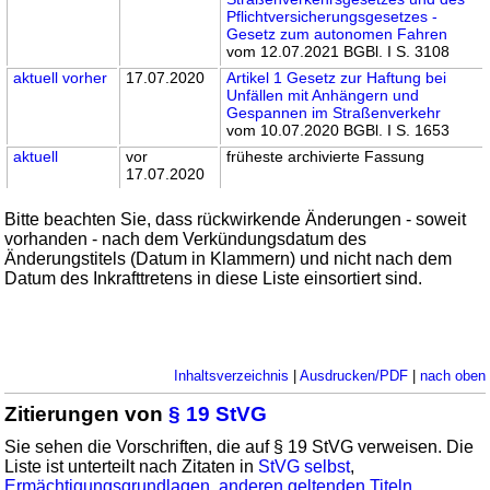
Pflichtversicherungsgesetzes -
Gesetz zum autonomen Fahren
vom 12.07.2021 BGBl. I S. 3108
aktuell
vorher
17.07.2020
Artikel 1 Gesetz zur Haftung bei
Unfällen mit Anhängern und
Gespannen im Straßenverkehr
vom 10.07.2020 BGBl. I S. 1653
aktuell
vor
früheste archivierte Fassung
17.07.2020
Bitte beachten Sie, dass rückwirkende Änderungen - soweit
vorhanden - nach dem Verkündungsdatum des
Änderungstitels (Datum in Klammern) und nicht nach dem
Datum des Inkrafttretens in diese Liste einsortiert sind.
Inhaltsverzeichnis
|
Ausdrucken/PDF
|
nach oben
Zitierungen von
§ 19 StVG
Sie sehen die Vorschriften, die auf § 19 StVG verweisen. Die
Liste ist unterteilt nach Zitaten in
StVG selbst
,
Ermächtigungsgrundlagen
,
anderen geltenden Titeln
,