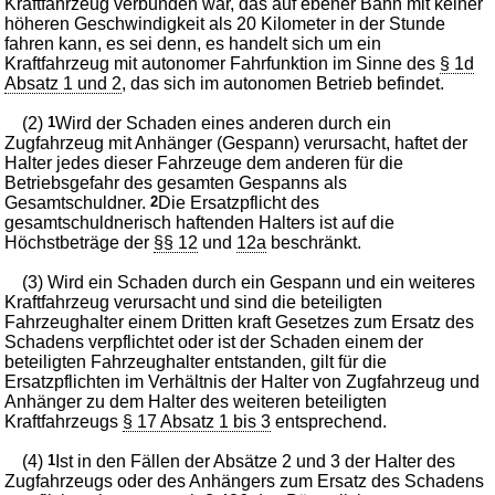
Kraftfahrzeug verbunden war, das auf ebener Bahn mit keiner
höheren Geschwindigkeit als 20 Kilometer in der Stunde
fahren kann, es sei denn, es handelt sich um ein
Kraftfahrzeug mit autonomer Fahrfunktion im Sinne des
§ 1d
Absatz 1 und 2
, das sich im autonomen Betrieb befindet.
(2)
1
Wird der Schaden eines anderen durch ein
Zugfahrzeug mit Anhänger (Gespann) verursacht, haftet der
Halter jedes dieser Fahrzeuge dem anderen für die
Betriebsgefahr des gesamten Gespanns als
Gesamtschuldner.
2
Die Ersatzpflicht des
gesamtschuldnerisch haftenden Halters ist auf die
Höchstbeträge der
§§ 12
und
12a
beschränkt.
(3) Wird ein Schaden durch ein Gespann und ein weiteres
Kraftfahrzeug verursacht und sind die beteiligten
Fahrzeughalter einem Dritten kraft Gesetzes zum Ersatz des
Schadens verpflichtet oder ist der Schaden einem der
beteiligten Fahrzeughalter entstanden, gilt für die
Ersatzpflichten im Verhältnis der Halter von Zugfahrzeug und
Anhänger zu dem Halter des weiteren beteiligten
Kraftfahrzeugs
§ 17 Absatz 1 bis 3
entsprechend.
(4)
1
Ist in den Fällen der Absätze 2 und 3 der Halter des
Zugfahrzeugs oder des Anhängers zum Ersatz des Schadens