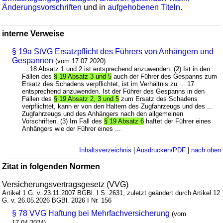
Änderungsvorschriften
und in
aufgehobenen Titeln
.
interne Verweise
§ 19a StVG Ersatzpflicht des Führers von Anhängern und
Gespannen
(vom 17.07.2020)
... 18 Absatz 1 und 2 ist entsprechend anzuwenden. (2) Ist in den
Fällen des
§ 19 Absatz 3 und 5
auch der Führer des Gespanns zum
Ersatz des Schadens verpflichtet, ist im Verhältnis zu ... 17
entsprechend anzuwenden. Ist der Führer des Gespanns in den
Fällen des
§ 19 Absatz 2, 3 und 5
zum Ersatz des Schadens
verpflichtet, kann er von den Haltern des Zugfahrzeugs und des ...
Zugfahrzeugs und des Anhängers nach den allgemeinen
Vorschriften. (3) Im Fall des
§ 19 Absatz 6
haftet der Führer eines
Anhängers wie der Führer eines ...
Inhaltsverzeichnis
|
Ausdrucken/PDF
|
nach oben
Zitat in folgenden Normen
Versicherungsvertragsgesetz (VVG)
Artikel 1 G. v. 23.11.2007 BGBl. I S. 2631; zuletzt geändert durch Artikel 12
G. v. 26.05.2026 BGBl. 2026 I Nr. 156
§ 78 VVG Haftung bei Mehrfachversicherung
(vom
17.04.2024)