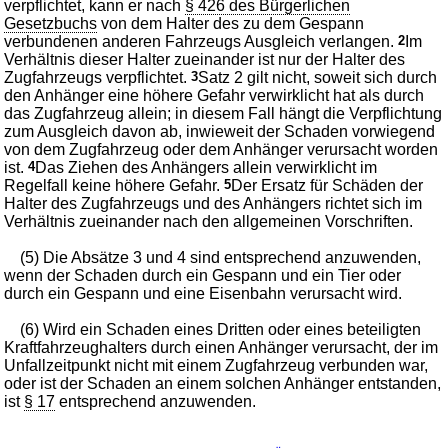
verpflichtet, kann er nach
§ 426 des Bürgerlichen
Gesetzbuchs
von dem Halter des zu dem Gespann
verbundenen anderen Fahrzeugs Ausgleich verlangen.
2
Im
Verhältnis dieser Halter zueinander ist nur der Halter des
Zugfahrzeugs verpflichtet.
3
Satz 2 gilt nicht, soweit sich durch
den Anhänger eine höhere Gefahr verwirklicht hat als durch
das Zugfahrzeug allein; in diesem Fall hängt die Verpflichtung
zum Ausgleich davon ab, inwieweit der Schaden vorwiegend
von dem Zugfahrzeug oder dem Anhänger verursacht worden
ist.
4
Das Ziehen des Anhängers allein verwirklicht im
Regelfall keine höhere Gefahr.
5
Der Ersatz für Schäden der
Halter des Zugfahrzeugs und des Anhängers richtet sich im
Verhältnis zueinander nach den allgemeinen Vorschriften.
(5) Die Absätze 3 und 4 sind entsprechend anzuwenden,
wenn der Schaden durch ein Gespann und ein Tier oder
durch ein Gespann und eine Eisenbahn verursacht wird.
(6) Wird ein Schaden eines Dritten oder eines beteiligten
Kraftfahrzeughalters durch einen Anhänger verursacht, der im
Unfallzeitpunkt nicht mit einem Zugfahrzeug verbunden war,
oder ist der Schaden an einem solchen Anhänger entstanden,
ist
§ 17
entsprechend anzuwenden.