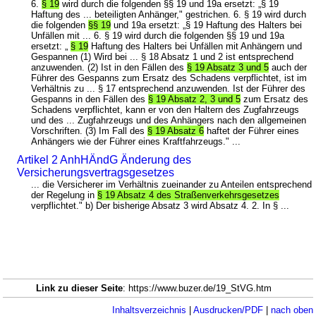
6.
§ 19
wird durch die folgenden §§ 19 und 19a ersetzt: „§ 19
Haftung des ... beteiligten Anhänger," gestrichen. 6. § 19 wird durch
die folgenden
§§ 19
und 19a ersetzt: „§ 19 Haftung des Halters bei
Unfällen mit ... 6. § 19 wird durch die folgenden §§ 19 und 19a
ersetzt: „
§ 19
Haftung des Halters bei Unfällen mit Anhängern und
Gespannen (1) Wird bei ... § 18 Absatz 1 und 2 ist entsprechend
anzuwenden. (2) Ist in den Fällen des
§ 19 Absatz 3 und 5
auch der
Führer des Gespanns zum Ersatz des Schadens verpflichtet, ist im
Verhältnis zu ... § 17 entsprechend anzuwenden. Ist der Führer des
Gespanns in den Fällen des
§ 19 Absatz 2, 3 und 5
zum Ersatz des
Schadens verpflichtet, kann er von den Haltern des Zugfahrzeugs
und des ... Zugfahrzeugs und des Anhängers nach den allgemeinen
Vorschriften. (3) Im Fall des
§ 19 Absatz 6
haftet der Führer eines
Anhängers wie der Führer eines Kraftfahrzeugs." ...
Artikel 2 AnhHÄndG Änderung des
Versicherungsvertragsgesetzes
... die Versicherer im Verhältnis zueinander zu Anteilen entsprechend
der Regelung in
§ 19 Absatz 4 des Straßenverkehrsgesetzes
verpflichtet." b) Der bisherige Absatz 3 wird Absatz 4. 2. In § ...
Link zu dieser Seite
: https://www.buzer.de/19_StVG.htm
Inhaltsverzeichnis
|
Ausdrucken/PDF
|
nach oben