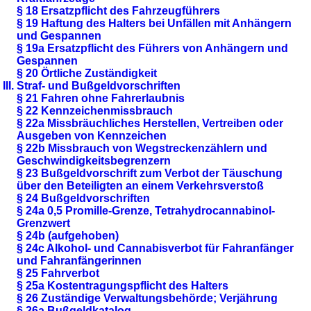
§ 18 Ersatzpflicht des Fahrzeugführers
§ 19 Haftung des Halters bei Unfällen mit Anhängern
und Gespannen
§ 19a Ersatzpflicht des Führers von Anhängern und
Gespannen
§ 20 Örtliche Zuständigkeit
III. Straf- und Bußgeldvorschriften
§ 21 Fahren ohne Fahrerlaubnis
§ 22 Kennzeichenmissbrauch
§ 22a Missbräuchliches Herstellen, Vertreiben oder
Ausgeben von Kennzeichen
§ 22b Missbrauch von Wegstreckenzählern und
Geschwindigkeitsbegrenzern
§ 23 Bußgeldvorschrift zum Verbot der Täuschung
über den Beteiligten an einem Verkehrsverstoß
§ 24 Bußgeldvorschriften
§ 24a 0,5 Promille-Grenze, Tetrahydrocannabinol-
Grenzwert
§ 24b (aufgehoben)
§ 24c Alkohol- und Cannabisverbot für Fahranfänger
und Fahranfängerinnen
§ 25 Fahrverbot
§ 25a Kostentragungspflicht des Halters
§ 26 Zuständige Verwaltungsbehörde; Verjährung
§ 26a Bußgeldkatalog