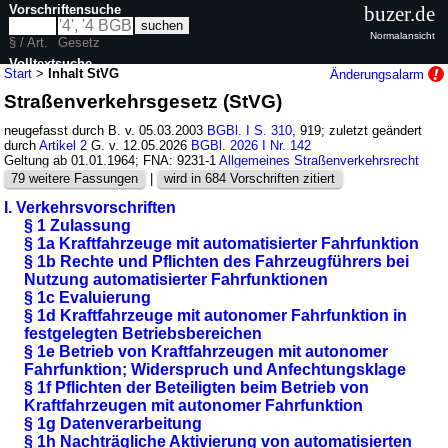
Vorschriftensuche
buzer.de
Normalansicht
§ / Art.
Gesetz
Volltextsuche
Start
>
Inhalt StVG
Änderungsalarm
Straßenverkehrsgesetz (StVG)
nur in StVG
neugefasst durch B. v. 05.03.2003
BGBl. I S. 310
, 919; zuletzt geändert
durch
Artikel 2
G. v. 12.05.2026
BGBl. 2026 I Nr. 142
Geltung ab 01.01.1964; FNA: 9231-1
Allgemeines Straßenverkehrsrecht
79 weitere Fassungen
|
wird in 684 Vorschriften zitiert
I. Verkehrsvorschriften
§ 1 Zulassung
§ 1a Kraftfahrzeuge mit automatisierter Fahrfunktion
§ 1b Rechte und Pflichten des Fahrzeugführers bei
Nutzung automatisierter Fahrfunktionen
§ 1c Evaluierung
§ 1d Kraftfahrzeuge mit autonomer Fahrfunktion in
festgelegten Betriebsbereichen
§ 1e Betrieb von Kraftfahrzeugen mit autonomer
Fahrfunktion; Widerspruch und Anfechtungsklage
§ 1f Pflichten der Beteiligten beim Betrieb von
Kraftfahrzeugen mit autonomer Fahrfunktion
§ 1g Datenverarbeitung
§ 1h Nachträgliche Aktivierung von automatisierten