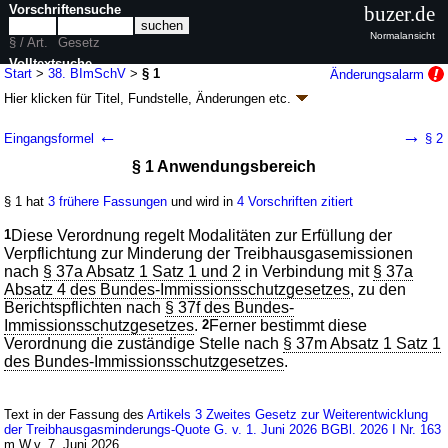
Vorschriftensuche
buzer.de
Normalansicht
§ / Art.
Gesetz
Volltextsuche
Start
>
38. BImSchV
>
§ 1
Änderungsalarm
Hier klicken für
Titel, Fundstelle, Änderungen
etc.
nur in 38. BImSchV
§ 1 - Verordnung zur Festlegung weiterer
←
→
Eingangsformel
§ 2
Bestimmungen zur Treibhausgasminderung bei
§ 1 Anwendungsbereich
Kraftstoffen (38. BImSchV)
V. v. 08.12.2017
BGBl. I S. 3892
(
Nr. 77
); zuletzt geändert durch
Artikel 3
§ 1 hat
3 frühere Fassungen
und wird in
4 Vorschriften zitiert
G. v. 01.06.2026
BGBl. 2026 I Nr. 163
Geltung ab 14.12.2017; FNA: 2129-8-38-1
Umweltschutz
1
Diese Verordnung regelt Modalitäten zur Erfüllung der
7 weitere Fassungen
|
wird in 30 Vorschriften zitiert
Verpflichtung zur Minderung der Treibhausgasemissionen
nach
§ 37a Absatz 1 Satz 1 und 2
in Verbindung mit
§ 37a
Teil 1 Allgemeine Bestimmungen
Absatz 4 des Bundes-Immissionsschutzgesetzes
, zu den
Berichtspflichten nach
§ 37f des Bundes-
Immissionsschutzgesetzes
.
2
Ferner bestimmt diese
Verordnung die zuständige Stelle nach
§ 37m Absatz 1 Satz 1
des Bundes-Immissionsschutzgesetzes
.
Text in der Fassung des
Artikels 3 Zweites Gesetz zur Weiterentwicklung
der Treibhausgasminderungs-Quote G. v. 1. Juni 2026 BGBl. 2026 I Nr. 163
m.W.v. 7. Juni 2026