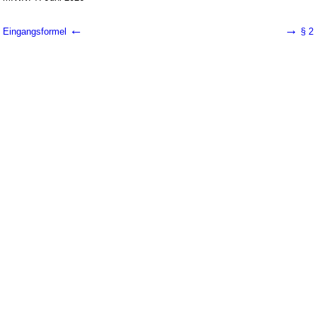
←
→
Eingangsformel
§ 2