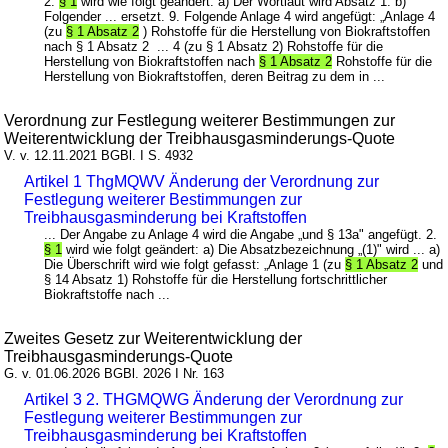
2.
§ 1
wird wie folgt geändert: a) Der Wortlaut wird Absatz 1. b)
Folgender ... ersetzt. 9. Folgende Anlage 4 wird angefügt: „Anlage 4
(zu
§ 1 Absatz 2
) Rohstoffe für die Herstellung von Biokraftstoffen
nach § 1 Absatz 2 ... 4 (zu § 1 Absatz 2) Rohstoffe für die
Herstellung von Biokraftstoffen nach
§ 1 Absatz 2
Rohstoffe für die
Herstellung von Biokraftstoffen, deren Beitrag zu dem in ...
Verordnung zur Festlegung weiterer Bestimmungen zur
Weiterentwicklung der Treibhausgasminderungs-Quote
V. v. 12.11.2021 BGBl. I S. 4932
Artikel 1 ThgMQWV Änderung der Verordnung zur
Festlegung weiterer Bestimmungen zur
Treibhausgasminderung bei Kraftstoffen
... Der Angabe zu Anlage 4 wird die Angabe „und § 13a" angefügt. 2.
§ 1
wird wie folgt geändert: a) Die Absatzbezeichnung „(1)" wird ... a)
Die Überschrift wird wie folgt gefasst: „Anlage 1 (zu
§ 1 Absatz 2
und
§ 14 Absatz 1) Rohstoffe für die Herstellung fortschrittlicher
Biokraftstoffe nach ...
Zweites Gesetz zur Weiterentwicklung der
Treibhausgasminderungs-Quote
G. v. 01.06.2026 BGBl. 2026 I Nr. 163
Artikel 3 2. THGMQWG Änderung der Verordnung zur
Festlegung weiterer Bestimmungen zur
Treibhausgasminderung bei Kraftstoffen