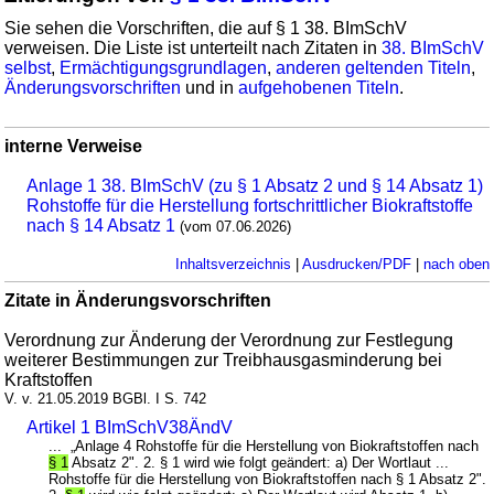
Sie sehen die Vorschriften, die auf § 1 38. BImSchV
verweisen. Die Liste ist unterteilt nach Zitaten in
38. BImSchV
selbst
,
Ermächtigungsgrundlagen
,
anderen geltenden Titeln
,
Änderungsvorschriften
und in
aufgehobenen Titeln
.
interne Verweise
Anlage 1 38. BImSchV (zu § 1 Absatz 2 und § 14 Absatz 1)
Rohstoffe für die Herstellung fortschrittlicher Biokraftstoffe
nach § 14 Absatz 1
(vom 07.06.2026)
Inhaltsverzeichnis
|
Ausdrucken/PDF
|
nach oben
Zitate in Änderungsvorschriften
Verordnung zur Änderung der Verordnung zur Festlegung
weiterer Bestimmungen zur Treibhausgasminderung bei
Kraftstoffen
V. v. 21.05.2019 BGBl. I S. 742
Artikel 1 BImSchV38ÄndV
... „Anlage 4 Rohstoffe für die Herstellung von Biokraftstoffen nach
§ 1
Absatz 2". 2. § 1 wird wie folgt geändert: a) Der Wortlaut ...
Rohstoffe für die Herstellung von Biokraftstoffen nach § 1 Absatz 2".