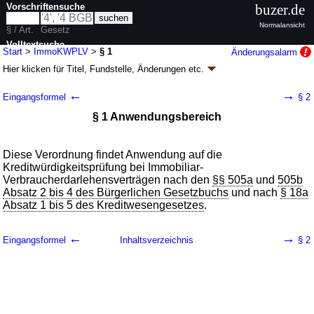
Vorschriftensuche
buzer.de
Normalansicht
§ / Art.
Gesetz
Volltextsuche
Start
>
ImmoKWPLV
>
§ 1
Änderungsalarm
Hier klicken für
Titel, Fundstelle, Änderungen
etc.
nur in ImmoKWPLV
§ 1 - Immobiliar-
←
→
Eingangsformel
§ 2
Kreditwürdigkeitsprüfungsleitlinien-Verordnung
§ 1 Anwendungsbereich
(ImmoKWPLV)
V. v. 24.04.2018
BGBl. I S. 529
(
Nr. 15
)
Geltung ab 01.05.2018; FNA: 7610-2-49
Aufsichtsrechtliche Vorschriften
Diese Verordnung findet Anwendung auf die
Drucksachen / Entwurf / Begründung
Kreditwürdigkeitsprüfung bei Immobiliar-
Verbraucherdarlehensverträgen nach den
§§ 505a
und
505b
Absatz 2 bis 4 des Bürgerlichen Gesetzbuchs
und nach
§ 18a
Absatz 1 bis 5 des Kreditwesengesetzes
.
←
→
Eingangsformel
Inhaltsverzeichnis
§ 2