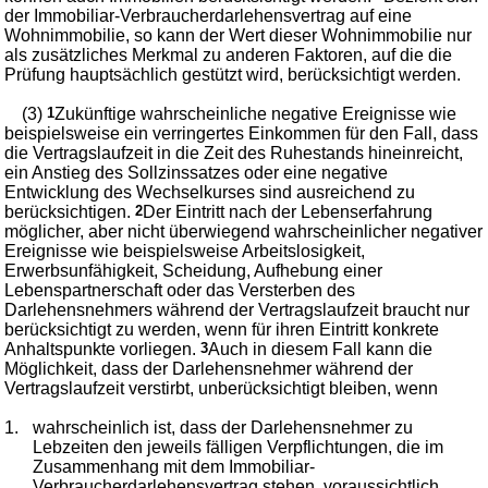
der Immobiliar-Verbraucherdarlehensvertrag auf eine
Wohnimmobilie, so kann der Wert dieser Wohnimmobilie nur
als zusätzliches Merkmal zu anderen Faktoren, auf die die
Prüfung hauptsächlich gestützt wird, berücksichtigt werden.
(3)
1
Zukünftige wahrscheinliche negative Ereignisse wie
beispielsweise ein verringertes Einkommen für den Fall, dass
die Vertragslaufzeit in die Zeit des Ruhestands hineinreicht,
ein Anstieg des Sollzinssatzes oder eine negative
Entwicklung des Wechselkurses sind ausreichend zu
berücksichtigen.
2
Der Eintritt nach der Lebenserfahrung
möglicher, aber nicht überwiegend wahrscheinlicher negativer
Ereignisse wie beispielsweise Arbeitslosigkeit,
Erwerbsunfähigkeit, Scheidung, Aufhebung einer
Lebenspartnerschaft oder das Versterben des
Darlehensnehmers während der Vertragslaufzeit braucht nur
berücksichtigt zu werden, wenn für ihren Eintritt konkrete
Anhaltspunkte vorliegen.
3
Auch in diesem Fall kann die
Möglichkeit, dass der Darlehensnehmer während der
Vertragslaufzeit verstirbt, unberücksichtigt bleiben, wenn
1.
wahrscheinlich ist, dass der Darlehensnehmer zu
Lebzeiten den jeweils fälligen Verpflichtungen, die im
Zusammenhang mit dem Immobiliar-
Verbraucherdarlehensvertrag stehen, voraussichtlich