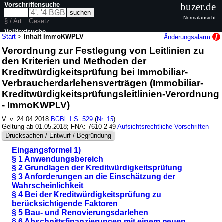
Vorschriftensuche
buzer.de
Normalansicht
§ / Art.
Gesetz
Volltextsuche
Start
>
Inhalt ImmoKWPLV
Änderungsalarm
Verordnung zur Festlegung von Leitlinien zu
nur in ImmoKWPLV
den Kriterien und Methoden der
Kreditwürdigkeitsprüfung bei Immobiliar-
Verbraucherdarlehensverträgen (Immobiliar-
Kreditwürdigkeitsprüfungsleitlinien-Verordnung
- ImmoKWPLV)
V. v. 24.04.2018
BGBl. I S. 529
(
Nr. 15
)
Geltung ab 01.05.2018; FNA: 7610-2-49
Aufsichtsrechtliche Vorschriften
Drucksachen / Entwurf / Begründung
Eingangsformel 1)
§ 1 Anwendungsbereich
§ 2 Grundlagen der Kreditwürdigkeitsprüfung
§ 3 Anforderungen an die Einschätzung der
Wahrscheinlichkeit
§ 4 Bei der Kreditwürdigkeitsprüfung zu
berücksichtigende Faktoren
§ 5 Bau- und Renovierungsdarlehen
§ 6 Abschnittsfinanzierungen mit einem neuen