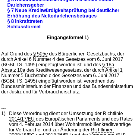
Darlehensgeber
§ 7 Neue Kreditwürdigkeitsprüfung bei deutlicher
Erhöhung des Nettodarlehensbetrages
§ 8 Inkrafttreten
Schlussformel
Eingangsformel 1)
Auf Grund des
§ 505e
des Bürgerlichen Gesetzbuchs, der
durch
Artikel 6 Nummer 4
des Gesetzes vom 6. Juni 2017
(BGBl. I S. 1495) eingefügt worden ist, und des
§ 18a
Absatz 10a
des Kreditwesengesetzes, der durch
Artikel 1
Nummer 5 Buchstabe c
des Gesetzes vom 6. Juni 2017
(BGBl. I S. 1495) eingefügt worden ist, verordnen das
Bundesministerium der Finanzen und das Bundesministerium
der Justiz und für Verbraucherschutz:
---
1)
Diese Verordnung dient der Umsetzung der
Richtlinie
2014/17/EU
des Europäischen Parlaments und des Rates
vom 4. Februar 2014 über Wohnimmobilienkreditverträge
für Verbraucher und zur Änderung der
Richtlinien