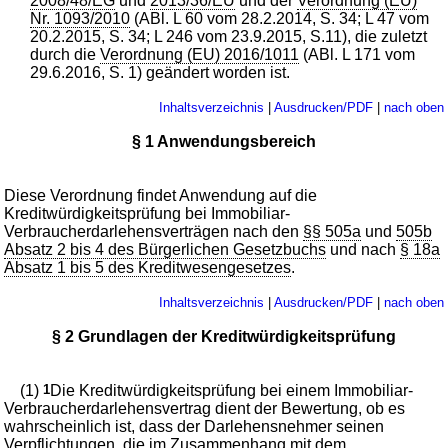
2008/48/EG
und
2013/36/EU
und der
Verordnung (EU)
Nr. 1093/2010
(ABl. L 60 vom 28.2.2014, S. 34; L 47 vom
20.2.2015, S. 34; L 246 vom 23.9.2015, S.11), die zuletzt
durch die
Verordnung (EU) 2016/1011
(ABl. L 171 vom
29.6.2016, S. 1) geändert worden ist.
Inhaltsverzeichnis
|
Ausdrucken/PDF
|
nach oben
§ 1 Anwendungsbereich
Diese Verordnung findet Anwendung auf die
Kreditwürdigkeitsprüfung bei Immobiliar-
Verbraucherdarlehensverträgen nach den
§§ 505a
und
505b
Absatz 2 bis 4 des Bürgerlichen Gesetzbuchs
und nach
§ 18a
Absatz 1 bis 5 des Kreditwesengesetzes
.
Inhaltsverzeichnis
|
Ausdrucken/PDF
|
nach oben
§ 2 Grundlagen der Kreditwürdigkeitsprüfung
(1)
1
Die Kreditwürdigkeitsprüfung bei einem Immobiliar-
Verbraucherdarlehensvertrag dient der Bewertung, ob es
wahrscheinlich ist, dass der Darlehensnehmer seinen
Verpflichtungen, die im Zusammenhang mit dem