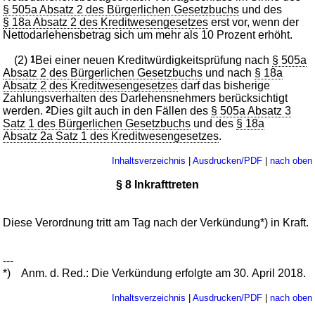
§ 505a Absatz 2 des Bürgerlichen Gesetzbuchs
und des
§ 18a Absatz 2 des Kreditwesengesetzes
erst vor, wenn der
Nettodarlehensbetrag sich um mehr als 10 Prozent erhöht.
(2)
1
Bei einer neuen Kreditwürdigkeitsprüfung nach
§ 505a
Absatz 2 des Bürgerlichen Gesetzbuchs
und nach
§ 18a
Absatz 2 des Kreditwesengesetzes
darf das bisherige
Zahlungsverhalten des Darlehensnehmers berücksichtigt
werden.
2
Dies gilt auch in den Fällen des
§ 505a Absatz 3
Satz 1 des Bürgerlichen Gesetzbuchs
und des
§ 18a
Absatz 2a Satz 1 des Kreditwesengesetzes
.
Inhaltsverzeichnis
|
Ausdrucken/PDF
|
nach oben
§ 8 Inkrafttreten
Diese Verordnung tritt am Tag nach der Verkündung*) in Kraft.
---
*)
Anm. d. Red.: Die Verkündung erfolgte am 30. April 2018.
Inhaltsverzeichnis
|
Ausdrucken/PDF
|
nach oben