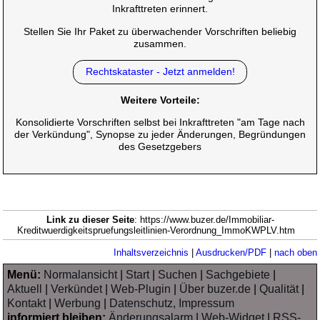
Inkrafttreten erinnert.
Stellen Sie Ihr Paket zu überwachender Vorschriften beliebig
zusammen.
Rechtskataster - Jetzt anmelden!
Weitere Vorteile:
Konsolidierte Vorschriften selbst bei Inkrafttreten "am Tage nach
der Verkündung", Synopse zu jeder Änderungen, Begründungen
des Gesetzgebers
Link zu dieser Seite
: https://www.buzer.de/Immobiliar-
Kreditwuerdigkeitspruefungsleitlinien-Verordnung_ImmoKWPLV.htm
Inhaltsverzeichnis
|
Ausdrucken/PDF
|
nach oben
Menü:
Normalansicht
|
Start
|
Suchen
|
Sachgebiete
|
Aktuell
|
Verkündet
|
Web-Plugin
|
Über buzer.de
|
Qualität
|
Kontakt
|
Werbung
|
Datenschutz, Impressum
informiert bleiben:
Änderungsalarm
|
Web-Widget
|
RSS-