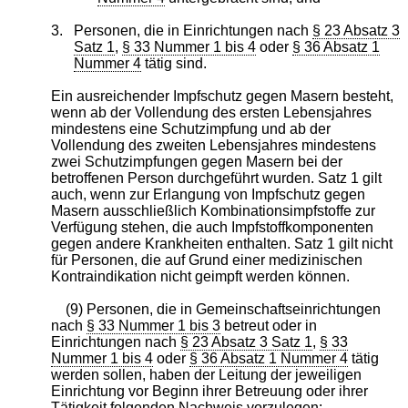
3.
Personen, die in Einrichtungen nach
§ 23 Absatz 3
Satz 1
,
§ 33 Nummer 1 bis 4
oder
§ 36 Absatz 1
Nummer 4
tätig sind.
Ein ausreichender Impfschutz gegen Masern besteht,
wenn ab der Vollendung des ersten Lebensjahres
mindestens eine Schutzimpfung und ab der
Vollendung des zweiten Lebensjahres mindestens
zwei Schutzimpfungen gegen Masern bei der
betroffenen Person durchgeführt wurden. Satz 1 gilt
auch, wenn zur Erlangung von Impfschutz gegen
Masern ausschließlich Kombinationsimpfstoffe zur
Verfügung stehen, die auch Impfstoffkomponenten
gegen andere Krankheiten enthalten. Satz 1 gilt nicht
für Personen, die auf Grund einer medizinischen
Kontraindikation nicht geimpft werden können.
(9) Personen, die in Gemeinschaftseinrichtungen
nach
§ 33 Nummer 1 bis 3
betreut oder in
Einrichtungen nach
§ 23 Absatz 3 Satz 1
,
§ 33
Nummer 1 bis 4
oder
§ 36 Absatz 1 Nummer 4
tätig
werden sollen, haben der Leitung der jeweiligen
Einrichtung vor Beginn ihrer Betreuung oder ihrer
Tätigkeit folgenden Nachweis vorzulegen: