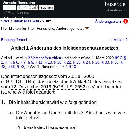
Vorschriftensuche
buzer.de
Normalansicht
§ / Art.
Gesetz
Volltextsuche
Start
>
Inhalt MasSchG
>
Art. 1
Änderungsalarm
Hier klicken für
Titel, Fundstelle, Änderungen
etc.
nur in MasSchG
Artikel 1 - Masernschutzgesetz
←
→
Eingangsformel
Artikel 2
(MasSchG
k.a.Abk.
)
Artikel 1 Änderung des Infektionsschutzgesetzes
G. v. 10.02.2020
BGBl. I S. 148
(
Nr. 6
); Geltung ab 01.03.2020, abweichend
siehe
Artikel 4
Artikel 1 wird in
2 Vorschriften zitiert
und ändert mWv. 1. März 2020
IfSG
§
8 Änderungen
|
Drucksachen / Entwurf / Begründung
|
2
,
§ 4
,
§ 6
,
§ 7
,
§ 9
,
§ 11
,
§ 13
,
§ 20
,
§ 22
,
§ 23
,
§ 24
,
§ 28
,
§ 33
,
§ 36
,
§
43
wird in 6 Vorschriften zitiert
,
§ 56
,
§ 73
, mWv. 1. November 2021
§ 13
Das
Infektionsschutzgesetz
vom
20. Juli 2000
(BGBl. I S. 1045
), das zuletzt durch Artikel 46 des Gesetzes
vom
12. Dezember 2019 (BGBl. I S. 2652
) geändert worden
ist, wird wie folgt geändert:
1.
Die Inhaltsübersicht wird wie folgt geändert:
a)
Die Angabe zur Überschrift des 3. Abschnitts wird wie
folgt gefasst:
„3.
Abschnitt - Überwachung".