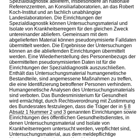
Spezialdiagnostik abliefern, insbesondere an nationale
Referenzzentren, an Konsiliarlaboratorien, an das Robert
Koch-Institut und an fachlich unabhängige
Landeslaboratorien. Die Einrichtungen der
Spezialdiagnostik können Untersuchungsmaterial und
Isolate von Krankheitserregern für den gleichen Zweck
untereinander abliefern. Gemeinsam mit dem
abgelieferten Material können pseudonymisierte Falldaten
übermittelt werden. Die Ergebnisse der Untersuchungen
können an die abliefernden Einrichtungen übermittelt
werden. Eine Wiederherstellung des Personenbezugs der
übermittelten pseudonymisierten Daten ist für die
Einrichtungen der Spezialdiagnostik auszuschließen.
Enthält das Untersuchungsmaterial humangenetische
Bestandteile, sind angemessene Maßnahmen zu treffen,
die eine Identifizierung betroffener Personen verhindern.
Humangenetische Analysen des Untersuchungsmaterials
sind verboten. Das Bundesministerium für Gesundheit
wird ermächtigt, durch Rechtsverordnung mit Zustimmung
des Bundesrates festzulegen, dass die Träger der in
§ 8
Absatz 1 Nummer 2 und 3
genannten Einrichtungen sowie
Einrichtungen des öffentlichen Gesundheitsdienstes, in
denen Untersuchungsmaterial und Isolate von
Krankheitserregern untersucht werden, verpflichtet sind,
Untersuchungsmaterial, aus dem meldepflichtige