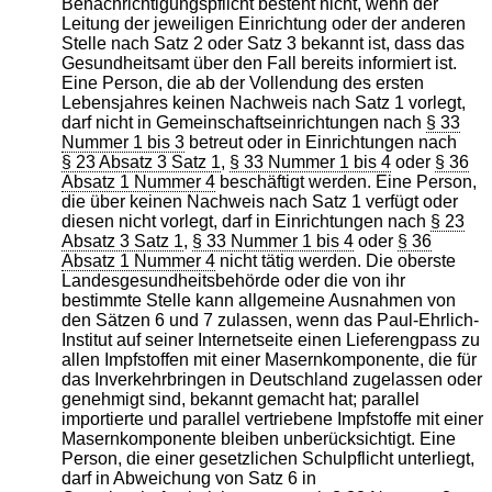
Benachrichtigungspflicht besteht nicht, wenn der
Leitung der jeweiligen Einrichtung oder der anderen
Stelle nach Satz 2 oder Satz 3 bekannt ist, dass das
Gesundheitsamt über den Fall bereits informiert ist.
Eine Person, die ab der Vollendung des ersten
Lebensjahres keinen Nachweis nach Satz 1 vorlegt,
darf nicht in Gemeinschaftseinrichtungen nach
§ 33
Nummer 1 bis 3
betreut oder in Einrichtungen nach
§ 23 Absatz 3 Satz 1
,
§ 33 Nummer 1 bis 4
oder
§ 36
Absatz 1 Nummer 4
beschäftigt werden. Eine Person,
die über keinen Nachweis nach Satz 1 verfügt oder
diesen nicht vorlegt, darf in Einrichtungen nach
§ 23
Absatz 3 Satz 1
,
§ 33 Nummer 1 bis 4
oder
§ 36
Absatz 1 Nummer 4
nicht tätig werden. Die oberste
Landesgesundheitsbehörde oder die von ihr
bestimmte Stelle kann allgemeine Ausnahmen von
den Sätzen 6 und 7 zulassen, wenn das Paul-Ehrlich-
Institut auf seiner Internetseite einen Lieferengpass zu
allen Impfstoffen mit einer Masernkomponente, die für
das Inverkehrbringen in Deutschland zugelassen oder
genehmigt sind, bekannt gemacht hat; parallel
importierte und parallel vertriebene Impfstoffe mit einer
Masernkomponente bleiben unberücksichtigt. Eine
Person, die einer gesetzlichen Schulpflicht unterliegt,
darf in Abweichung von Satz 6 in