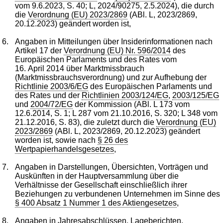
vom 9.6.2023, S. 40; L, 2024/90275, 2.5.2024), die durch
die
Verordnung (EU) 2023/2869
(ABl. L, 2023/2869,
20.12.2023) geändert worden ist,
6.
Angaben in Mitteilungen über Insiderinformationen nach
Artikel 17 der
Verordnung (EU) Nr. 596/2014
des
Europäischen Parlaments und des Rates vom
16. April 2014 über Marktmissbrauch
(Marktmissbrauchsverordnung) und zur Aufhebung der
Richtlinie 2003/6/EG
des Europäischen Parlaments und
des Rates und der
Richtlinien 2003/124/EG
,
2003/125/EG
und
2004/72/EG
der Kommission (ABl. L 173 vom
12.6.2014, S. 1; L 287 vom 21.10.2016, S. 320; L 348 vom
21.12.2016, S. 83), die zuletzt durch die
Verordnung (EU)
2023/2869
(ABl. L, 2023/2869, 20.12.2023) geändert
worden ist, sowie nach
§ 26 des
Wertpapierhandelsgesetzes
,
7.
Angaben in Darstellungen, Übersichten, Vorträgen und
Auskünften in der Hauptversammlung über die
Verhältnisse der Gesellschaft einschließlich ihrer
Beziehungen zu verbundenen Unternehmen im Sinne des
§ 400 Absatz 1 Nummer 1 des Aktiengesetzes
,
8.
Angaben in Jahresabschlüssen, Lageberichten,