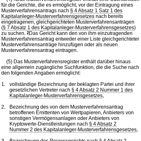
für die Gerichte, die es ermöglicht, vor der Eintragung eines
Musterverfahrensantrags nach
§ 4 Absatz 1 Satz 1 des
Kapitalanleger-Musterverfahrensgesetzes
nach bereits
eingetragenen, gleichgerichteten Musterverfahrensanträgen
(
§ 7 Absatz 1 des Kapitalanleger-Musterverfahrensgesetzes
)
zu suchen.
2
Das Gericht kann den von ihm einzutragenden
Musterverfahrensantrag entweder einer Liste gleichgerichteter
Musterverfahrensanträge hinzufügen oder als neuen
Musterverfahrensantrag eintragen.
(5) Das Musterverfahrensregister enthält darüber hinaus
eine allgemein zugängliche Suchfunktion, die die Suche nach
den folgenden Angaben ermöglicht:
1.
vollständige Bezeichnung der beklagten Partei und ihrer
gesetzlichen Vertreter nach
§ 4 Absatz 2 Nummer 1 des
Kapitalanleger-Musterverfahrensgesetzes
,
2.
Bezeichnung des von dem Musterverfahrensantrag
betroffenen Emittenten von Wertpapieren, Anbieters von
sonstigen Vermögensanlagen oder Anbieters von
Kryptowerte-Dienstleistungen nach
§ 4 Absatz 2
Nummer 2 des Kapitalanleger-Musterverfahrensgesetzes
,
3.
Bezeichnung des Prozessgerichts nach
§ 4 Absatz 2