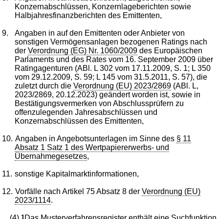
Konzernabschlüssen, Konzernlageberichten sowie
Halbjahresfinanzberichten des Emittenten,
9.
Angaben in auf den Emittenten oder Anbieter von
sonstigen Vermögensanlagen bezogenen Ratings nach
der
Verordnung (EG) Nr. 1060/2009
des Europäischen
Parlaments und des Rates vom 16. September 2009 über
Ratingagenturen (ABl. L 302 vom 17.11.2009, S. 1; L 350
vom 29.12.2009, S. 59; L 145 vom 31.5.2011, S. 57), die
zuletzt durch die
Verordnung (EU) 2023/2869
(ABl. L,
2023/2869, 20.12.2023) geändert worden ist, sowie in
Bestätigungsvermerken von Abschlussprüfern zu
offenzulegenden Jahresabschlüssen und
Konzernabschlüssen des Emittenten,
10.
Angaben in Angebotsunterlagen im Sinne des
§ 11
Absatz 1 Satz 1 des Wertpapiererwerbs- und
Übernahmegesetzes
,
11.
sonstige Kapitalmarktinformationen,
12.
Vorfälle nach Artikel 75 Absatz 8 der
Verordnung (EU)
2023/1114
.
(4)
1
Das Musterverfahrensregister enthält eine Suchfunktion