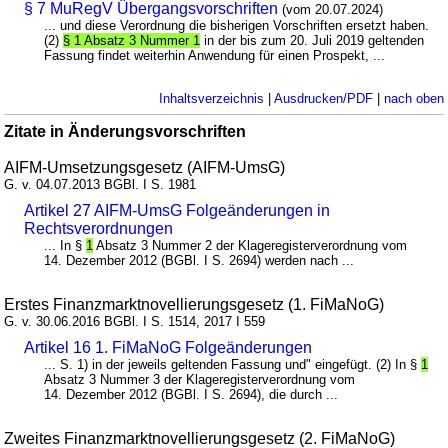
§ 7 MuRegV Übergangsvorschriften
(vom 20.07.2024)
... und diese Verordnung die bisherigen Vorschriften ersetzt haben.
(2)
§ 1 Absatz 3 Nummer 1
in der bis zum 20. Juli 2019 geltenden
Fassung findet weiterhin Anwendung für einen Prospekt, ...
Inhaltsverzeichnis
|
Ausdrucken/PDF
|
nach oben
Zitate in Änderungsvorschriften
AIFM-Umsetzungsgesetz (AIFM-UmsG)
G. v. 04.07.2013 BGBl. I S. 1981
Artikel 27 AIFM-UmsG Folgeänderungen in
Rechtsverordnungen
... In §
1
Absatz 3 Nummer 2 der Klageregisterverordnung vom
14. Dezember 2012 (BGBl. I S. 2694) werden nach ...
Erstes Finanzmarktnovellierungsgesetz (1. FiMaNoG)
G. v. 30.06.2016 BGBl. I S. 1514, 2017 I 559
Artikel 16 1. FiMaNoG Folgeänderungen
... S. 1) in der jeweils geltenden Fassung und" eingefügt. (2) In §
1
Absatz 3 Nummer 3 der Klageregisterverordnung vom
14. Dezember 2012 (BGBl. I S. 2694), die durch ...
Zweites Finanzmarktnovellierungsgesetz (2. FiMaNoG)