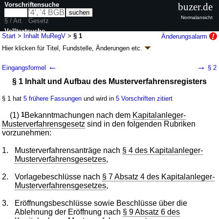
Vorschriftensuche
buzer.de
Normalansicht
§ / Art.
Gesetz
Volltextsuche
Start
>
Inhalt MuRegV
>
§ 1
Änderungsalarm
Hier klicken für
Titel, Fundstelle, Änderungen
etc.
nur in MuRegV
§ 1 - Musterverfahrensregisterverordnung
←
→
Eingangsformel
§ 2
(MuRegV)
§ 1 Inhalt und Aufbau des Musterverfahrensregisters
V. v. 14.12.2012
BGBl. I S. 2694
(
Nr. 60
); zuletzt geändert durch
Artikel 2
G. v. 16.07.2024
BGBl. 2024 I Nr. 240
§ 1 hat
5 frühere Fassungen
und wird in
5 Vorschriften zitiert
Geltung ab 22.12.2012; FNA: 310-24-1
Zivilprozess, Zwangsversteigerung
und Zwangsverwaltung
(1)
1
Bekanntmachungen nach dem
Kapitalanleger-
5 weitere Fassungen
|
wird in 5 Vorschriften zitiert
Musterverfahrensgesetz
sind in den folgenden Rubriken
vorzunehmen:
1.
Musterverfahrensanträge nach
§ 4 des Kapitalanleger-
Musterverfahrensgesetzes
,
2.
Vorlagebeschlüsse nach
§ 7 Absatz 4 des Kapitalanleger-
Musterverfahrensgesetzes
,
3.
Eröffnungsbeschlüsse sowie Beschlüsse über die
Ablehnung der Eröffnung nach
§ 9 Absatz 6 des