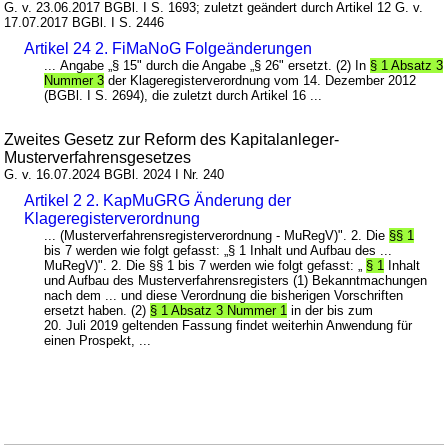
G. v. 23.06.2017 BGBl. I S. 1693; zuletzt geändert durch Artikel 12 G. v.
17.07.2017 BGBl. I S. 2446
Artikel 24 2. FiMaNoG Folgeänderungen
... Angabe „§ 15" durch die Angabe „§ 26" ersetzt. (2) In
§ 1 Absatz 3
Nummer 3
der Klageregisterverordnung vom 14. Dezember 2012
(BGBl. I S. 2694), die zuletzt durch Artikel 16 ...
Zweites Gesetz zur Reform des Kapitalanleger-
Musterverfahrensgesetzes
G. v. 16.07.2024 BGBl. 2024 I Nr. 240
Artikel 2 2. KapMuGRG Änderung der
Klageregisterverordnung
... (Musterverfahrensregisterverordnung - MuRegV)". 2. Die
§§ 1
bis 7 werden wie folgt gefasst: „§ 1 Inhalt und Aufbau des ...
MuRegV)". 2. Die §§ 1 bis 7 werden wie folgt gefasst: „
§ 1
Inhalt
und Aufbau des Musterverfahrensregisters (1) Bekanntmachungen
nach dem ... und diese Verordnung die bisherigen Vorschriften
ersetzt haben. (2)
§ 1 Absatz 3 Nummer 1
in der bis zum
20. Juli 2019 geltenden Fassung findet weiterhin Anwendung für
einen Prospekt, ...