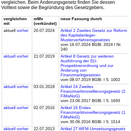
vergleichen. Beim Änderungsgesetz finden Sie dessen
Volltext sowie die Begründung des Gesetzgebers.
vergleichen
mWv
neue Fassung durch
mit
(verkündet)
aktuell
vorher
20.07.2024
Artikel 2 Zweites Gesetz zur Reform
des Kapitalanleger-
Musterverfahrensgesetzes
vom 16.07.2024 BGBl. 2024 I Nr.
240
aktuell
vorher
21.07.2019
Artikel 8 Gesetz zur weiteren
Ausführung der EU-
Prospektverordnung und zur
Änderung von
Finanzmarktgesetzen
vom 08.07.2019 BGBl. I S. 1002
aktuell
vorher
03.01.2018
Artikel 24 Zweites
Finanzmarktnovellierungsgesetz (2.
FiMaNoG)
vom 23.06.2017 BGBl. I S. 1693
aktuell
vorher
02.07.2016
Artikel 16 Erstes
Finanzmarktnovellierungsgesetz (1.
FiMaNoG)
vom 30.06.2016 BGBl. I S. 1514
aktuell
vorher
22.07.2013
Artikel 27 AIFM-Umsetzungsgesetz