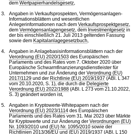
dem
Wertpapierhandelsgesetz
,
3.
Angaben in Verkaufsprospekten, Vermögensanlagen-
Informationsblättern und wesentlichen
Anlegerinformationen nach dem
Verkaufsprospektgesetz
,
dem
Vermögensanlagengesetz
, dem
Investmentgesetz
in
der bis einschließlich 21. Juli 2013 geltenden Fassung
sowie dem
Kapitalanlagegesetzbuch
,
4.
Angaben in Anlagebasisinformationsblättern nach der
Verordnung (EU) 2020/1503
des Europäischen
Parlaments und des Rates vom 7. Oktober 2020 über
Europäische Schwarmfinanzierungsdienstleister für
Unternehmen und zur Änderung der
Verordnung (EU)
2017/1129
und der
Richtlinie (EU) 2019/1937
(ABl. L 347
vom 20.10.2020, S. 1), die durch die
Delegierte
Verordnung (EU) 2022/1988
(ABl. L 273 vom 21.10.2022,
S. 3) geändert worden ist,
5.
Angaben in Kryptowerte-Whitepapern nach der
Verordnung (EU) 2023/1114
des Europäischen
Parlaments und des Rates vom 31. Mai 2023 über Märkte
für Kryptowerte und zur Änderung der
Verordnungen (EU)
Nr. 1093/2010
und
(EU) Nr. 1095/2010
sowie der
Richtlinien 2013/36/EU
und
(EU) 2019/1937
(ABl. L 150