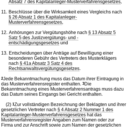
Absatz 7 des Kapitalanleger-Musterverfahrensgesetzes
,
11.
Beschlüsse über die Wirksamkeit eines Vergleichs nach
§ 26 Absatz 1 des Kapitalanleger-
Musterverfahrensgesetzes
,
12.
Anhörungen zur Vergütungshöhe nach
§ 13 Absatz 5
Satz 5 des Justizvergütungs- und -
entschädigungsgesetzes
und
13.
Entscheidungen über Anträge auf Bewilligung einer
besonderen Gebühr des Vertreters des Musterklägers
nach
§ 41a Absatz 3 Satz 4 des
Rechtsanwaltsvergütungsgesetzes
.
2
Jede Bekanntmachung muss das Datum ihrer Eintragung in
das Musterverfahrensregister enthalten.
3
Die
Bekanntmachung eines Musterverfahrensantrags muss dazu
das Datum seines Eingangs bei Gericht enthalten.
(2)
1
Zur vollständigen Bezeichnung der Beklagten und ihrer
gesetzlichen Vertreter nach
§ 4 Absatz 2 Nummer 1 des
Kapitalanleger-Musterverfahrensgesetzes
hat das
Musterverfahrensregister Angaben zum Namen oder zur
Firma und zur Anschrift sowie zum Namen der gesetzlichen