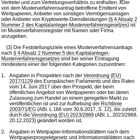
Vertreter und zum Vertretungsverhältnis zu enthalten.
2
Der
von dem Musterverfahrensantrag betroffene Emittent von
Wertpapieren, Anbieter von sonstigen Vermögensanlagen
oder Anbieter von Kryptowerte-Dienstleistungen (
§ 4 Absatz 2
Nummer 2 des Kapitalanleger-Musterverfahrensgesetzes
) ist
im Musterverfahrensregister mit Namen oder Firma
anzugeben.
(3) Die Feststellungsziele eines Musterverfahrensantrags
nach
§ 4 Absatz 2 Nummer 5 des Kapitalanleger-
Musterverfahrensgesetzes
sind bei seiner Eintragung
mindestens einer der folgenden Kategorien zuzuordnen:
1.
Angaben in Prospekten nach der
Verordnung (EU)
2017/1129
des Europäischen Parlaments und des Rates
vom 14. Juni 2017 über den Prospekt, der beim
öffentlichen Angebot von Wertpapieren oder bei deren
Zulassung zum Handel an einem geregelten Markt zu
veröffentlichen ist und zur Aufhebung der
Richtlinie
2003/71/EG
(ABl. L 168 vom 30.6.2017, S. 12), die zuletzt
durch die
Verordnung (EU) 2023/2869
(ABl. L, 2023/2869,
20.12.2023) geändert worden ist,
2.
Angaben in Wertpapier-Informationsblättern nach dem
Wertpapierprospektgesetz
und Informationsblättern nach