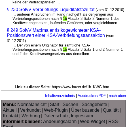
keine der Vertragsparteien ...
§ 230 SolvV Verbriefungs-Liquiditätsfazilität
(vom 31.12.2010)
... anderen Ansprüchen im Rang nachgeht als denjenigen aus
Verbriefungspositionen nach §
1b
Absatz 3 Satz 2 Nummer 1 des
Kreditwesengesetzes, laufenden Gebühren, oder vergleichbaren ...
§ 249 SolvV Maximaler risikogewichteter KSA-
Positionswert einer KSA-Verbriefungstransaktion
(vom
31.12.2011)
... Der von einem Originator für sämtliche KSA-
Verbriefungspositionen nach §
1b
Absatz 3 Satz 1 und 2 Nummer 1
und 2 des Kreditwesengesetzes aus derselben ...
Link zu dieser Seite
: https://www.buzer.de/1b_KWG.htm
Inhaltsverzeichnis
|
Ausdrucken/PDF
|
nach oben
Menü:
Normalansicht
|
Start
|
Suchen
|
Sachgebiete
|
Aktuell
|
Verkündet
|
Web-Plugin
|
Über buzer.de
|
Qualität
|
Kontakt
|
Werbung
|
Datenschutz, Impressum
informiert bleiben:
Änderungsalarm
|
Web-Widget
|
RSS-