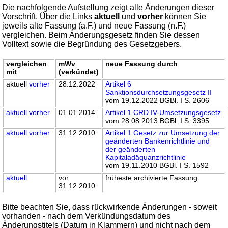
Die nachfolgende Aufstellung zeigt alle Änderungen dieser
Vorschrift. Über die Links
aktuell
und
vorher
können Sie
jeweils alte Fassung (a.F.) und neue Fassung (n.F.)
vergleichen. Beim Änderungsgesetz finden Sie dessen
Volltext sowie die Begründung des Gesetzgebers.
vergleichen
mWv
neue Fassung durch
mit
(verkündet)
aktuell
vorher
28.12.2022
Artikel 6
Sanktionsdurchsetzungsgesetz II
vom 19.12.2022 BGBl. I S. 2606
aktuell
vorher
01.01.2014
Artikel 1 CRD IV-Umsetzungsgesetz
vom 28.08.2013 BGBl. I S. 3395
aktuell
vorher
31.12.2010
Artikel 1 Gesetz zur Umsetzung der
geänderten Bankenrichtlinie und
der geänderten
Kapitaladäquanzrichtlinie
vom 19.11.2010 BGBl. I S. 1592
aktuell
vor
früheste archivierte Fassung
31.12.2010
Bitte beachten Sie, dass rückwirkende Änderungen - soweit
vorhanden - nach dem Verkündungsdatum des
Änderungstitels (Datum in Klammern) und nicht nach dem