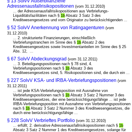
§ 13 SolvV Außerbilanzielle
Adressenausfallrisikopositionen
(vom 31.12.2010)
... der Adressenausfallrisikopositionen aus Verbriefungs-
Liquiditätsfazilitäten nach §
1b
Absatz 3 Satz 3 des
Kreditwesengesetzes und vom Originator zu berücksichtigenden ...
§ 52 SolvV Anerkennung von Ratingagenturen
(vom
31.12.2010)
... 2. strukturierte Finanzierungen, einschließlich
Verbriefungstranchen im Sinne des §
1b
Absatz 2 des
Kreditwesengesetzes sowie Investmentanteilen im Sinne des § 25
Abs. 12, ...
§ 67 SolvV Abdeckungsgrad
(vom 31.12.2011)
... 3. Beteiligungspositionen nach § 78 sind, 4.
Verbriefungspositionen nach §
1b
Absatz 3 des
Kreditwesengesetzes sind, 5. Risikopositionen sind, die durch ein ...
§ 227 SolvV KSA- und IRBA-Verbriefungspositionen
(vom
31.12.2011)
... ist jede KSA-Verbriefungsposition mit Ausnahme von
Verbriefungspositionen nach §
1b
Absatz 3 Satz 2 Nummer 3 des
Kreditwesengesetzes, der eine berücksichtigungsfähige ... ist jede
IRBA-Verbriefungsposition mit Ausnahme von Verbriefungspositionen
nach §
1b
Absatz 3 Satz 2 Nummer 3 des Kreditwesengesetzes, die
durch eine berücksichtigungsfähige ...
§ 228 SolvV Verbrieftes Portfolio
(vom 31.12.2010)
... erfüllt; 2. derivative Adressenausfallrisikopositionen nach §
1b
Absatz 3 Satz 2 Nummer 1 des Kreditwesengesetzes, solange für