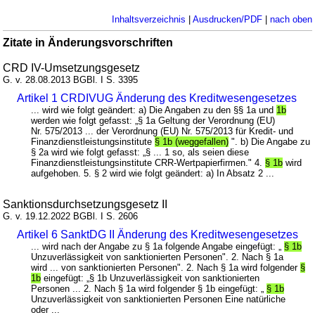
Inhaltsverzeichnis
|
Ausdrucken/PDF
|
nach oben
Zitate in Änderungsvorschriften
CRD IV-Umsetzungsgesetz
G. v. 28.08.2013 BGBl. I S. 3395
Artikel 1 CRDIVUG Änderung des Kreditwesengesetzes
... wird wie folgt geändert: a) Die Angaben zu den §§ 1a und
1b
werden wie folgt gefasst: „§ 1a Geltung der Verordnung (EU)
Nr. 575/2013 ... der Verordnung (EU) Nr. 575/2013 für Kredit- und
Finanzdienstleistungsinstitute
§ 1b (weggefallen)
". b) Die Angabe zu
§ 2a wird wie folgt gefasst: „§ ... 1 so, als seien diese
Finanzdienstleistungsinstitute CRR-Wertpapierfirmen." 4.
§ 1b
wird
aufgehoben. 5. § 2 wird wie folgt geändert: a) In Absatz 2 ...
Sanktionsdurchsetzungsgesetz II
G. v. 19.12.2022 BGBl. I S. 2606
Artikel 6 SanktDG II Änderung des Kreditwesengesetzes
... wird nach der Angabe zu § 1a folgende Angabe eingefügt: „
§ 1b
Unzuverlässigkeit von sanktionierten Personen". 2. Nach § 1a
wird ... von sanktionierten Personen". 2. Nach § 1a wird folgender
§
1b
eingefügt: „§ 1b Unzuverlässigkeit von sanktionierten
Personen ... 2. Nach § 1a wird folgender § 1b eingefügt: „
§ 1b
Unzuverlässigkeit von sanktionierten Personen Eine natürliche
oder ...