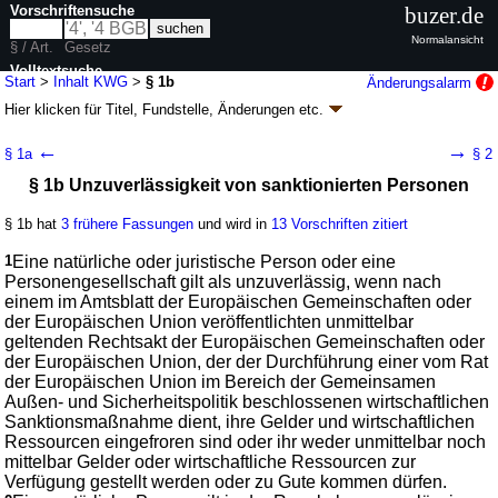
Vorschriftensuche
buzer.de
Normalansicht
§ / Art.
Gesetz
Volltextsuche
Start
>
Inhalt KWG
>
§ 1b
Änderungsalarm
Hier klicken für
Titel, Fundstelle, Änderungen
etc.
nur in KWG
§ 1b - Kreditwesengesetz (KWG)
←
→
§ 1a
§ 2
neugefasst durch B. v. 09.09.1998
BGBl. I S. 2776
; zuletzt geändert durch
§ 1b Unzuverlässigkeit von sanktionierten Personen
Artikel 9
G. v. 12.05.2026
BGBl. 2026 I Nr. 139
Geltung ab 01.07.1985; FNA: 7610-1
Aufsichtsrechtliche Vorschriften
§ 1b hat
3 frühere Fassungen
und wird in
13 Vorschriften zitiert
139 weitere Fassungen
|
wird in 1722 Vorschriften zitiert
Erster Abschnitt Allgemeine Vorschriften
1
Eine natürliche oder juristische Person oder eine
1. Kreditinstitute, Finanzdienstleistungsinstitute,
Personengesellschaft gilt als unzuverlässig, wenn nach
Finanzholding-Gesellschaften, gemischte
einem im Amtsblatt der Europäischen Gemeinschaften oder
Finanzholding-Gesellschaften und gemischte
der Europäischen Union veröffentlichten unmittelbar
Holdinggesellschaften sowie Finanzunternehmen
geltenden Rechtsakt der Europäischen Gemeinschaften oder
der Europäischen Union, der der Durchführung einer vom Rat
der Europäischen Union im Bereich der Gemeinsamen
Außen- und Sicherheitspolitik beschlossenen wirtschaftlichen
Sanktionsmaßnahme dient, ihre Gelder und wirtschaftlichen
Ressourcen eingefroren sind oder ihr weder unmittelbar noch
mittelbar Gelder oder wirtschaftliche Ressourcen zur
Verfügung gestellt werden oder zu Gute kommen dürfen.