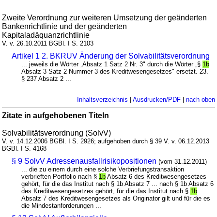
Zweite Verordnung zur weiteren Umsetzung der geänderten
Bankenrichtlinie und der geänderten
Kapitaladäquanzrichtlinie
V. v. 26.10.2011 BGBl. I S. 2103
Artikel 1 2. BKRUV Änderung der Solvabilitätsverordnung
... jeweils die Wörter „Absatz 1 Satz 2 Nr. 3" durch die Wörter „§
1b
Absatz 3 Satz 2 Nummer 3 des Kreditwesengesetzes" ersetzt. 23.
§ 237 Absatz 2 ...
Inhaltsverzeichnis
|
Ausdrucken/PDF
|
nach oben
Zitate in aufgehobenen Titeln
Solvabilitätsverordnung (SolvV)
V. v. 14.12.2006 BGBl. I S. 2926; aufgehoben durch § 39 V. v. 06.12.2013
BGBl. I S. 4168
§ 9 SolvV Adressenausfallrisikopositionen
(vom 31.12.2011)
... die zu einem durch eine solche Verbriefungstransaktion
verbrieften Portfolio nach §
1b
Absatz 6 des Kreditwesengesetzes
gehört, für die das Institut nach § 1b Absatz 7 ... nach § 1b Absatz 6
des Kreditwesengesetzes gehört, für die das Institut nach §
1b
Absatz 7 des Kreditwesengesetzes als Originator gilt und für die es
die Mindestanforderungen ...