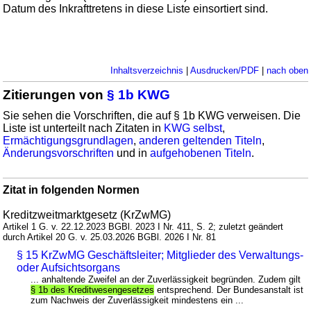
Datum des Inkrafttretens in diese Liste einsortiert sind.
Inhaltsverzeichnis
|
Ausdrucken/PDF
|
nach oben
Zitierungen von
§ 1b KWG
Sie sehen die Vorschriften, die auf § 1b KWG verweisen. Die
Liste ist unterteilt nach Zitaten in
KWG selbst
,
Ermächtigungsgrundlagen
,
anderen geltenden Titeln
,
Änderungsvorschriften
und in
aufgehobenen Titeln
.
Zitat in folgenden Normen
Kreditzweitmarktgesetz (KrZwMG)
Artikel 1 G. v. 22.12.2023 BGBl. 2023 I Nr. 411, S. 2; zuletzt geändert
durch Artikel 20 G. v. 25.03.2026 BGBl. 2026 I Nr. 81
§ 15 KrZwMG Geschäftsleiter; Mitglieder des Verwaltungs-
oder Aufsichtsorgans
... anhaltende Zweifel an der Zuverlässigkeit begründen. Zudem gilt
§ 1b des Kreditwesengesetzes
entsprechend. Der Bundesanstalt ist
zum Nachweis der Zuverlässigkeit mindestens ein ...