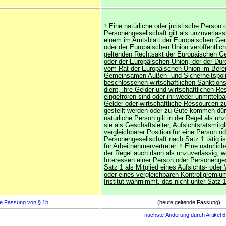
1
Eine natürliche oder juristische Person 
Personengesellschaft gilt als unzuverläs
einem im Amtsblatt der Europäischen Ge
oder der Europäischen Union veröffentlich
geltenden Rechtsakt der Europäischen G
oder der Europäischen Union, der der Dur
vom Rat der Europäischen Union im Berei
Gemeinsamen Außen- und Sicherheitspoli
beschlossenen wirtschaftlichen Sankti
dient, ihre Gelder und wirtschaftlichen R
eingefroren sind oder ihr weder unmittelba
Gelder oder wirtschaftliche Ressourcen z
gestellt werden oder zu Gute kommen dü
natürliche Person gilt in der Regel als un
sie als Geschäftsleiter, Aufsichtsratsmitgl
vergleichbarer Position für eine Person od
Personengesellschaft nach Satz 1 tätig ist;
für Arbeitnehmervertreter.
3
Eine natürliche
der Regel auch dann als unzuverlässig, w
Interessen einer Person oder Personenge
Satz 1 als Mitglied eines Aufsichts- oder
oder eines vergleichbaren Kontrollgremiu
Institut wahrnimmt, das nicht unter Satz 1 
e Fassung von § 1b
(heute geltende Fassung)
nächste Änderung durch Artikel 