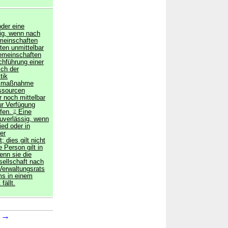
oder eine
sig, wenn nach
meinschaften
ten unmittelbar
emeinschaften
chführung einer
ch der
tik
onsmaßnahme
essourcen
r noch mittelbar
ur Verfügung
rfen.
2
Eine
zuverlässig, wenn
ied oder in
er
 dies gilt nicht
 Person gilt in
enn sie die
sellschaft nach
 Verwaltungsrats
ms in einem
fällt.
→
6