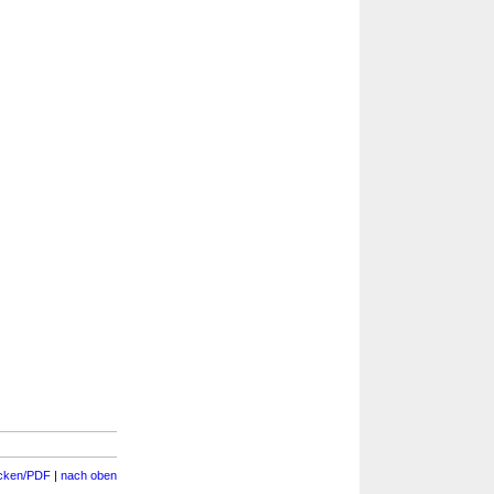
cken/PDF
|
nach oben