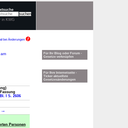
extsuche
r in KWG
il bei Änderungen
I am
Für Ihr Blog oder Forum -
Gesetze verknüpfen
Für Ihre Internetseite -
Ticker aktuellste
Gesetzesänderungen
ung)
n Fassung
Bl. I S. 2606
→
6
erten Personen