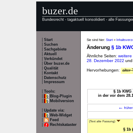
buzer.de
Bundesrecht - tagaktuell konsolidiert - alle Fassunge
Start
Sie sind hier:
Start
>
Inhaltsver
Suchen
Änderung
§ 1b KW
Sachgebiete
Aktuell
Ähnliche Seiten:
weiter
Verkündet
28. Dezember 2022
un
Über buzer.de
Qualität
Hervorhebungen:
alter 
Kontakt
Datenschutz
Impressum
Tools:
§ 1b KWG a
in der vor dem 28.
Blog-Plugin
Mobilversion
←
früher
Update via:
Web-Widget
Feed
(Text alte Fassung)
Rechtskataster
§ 1b