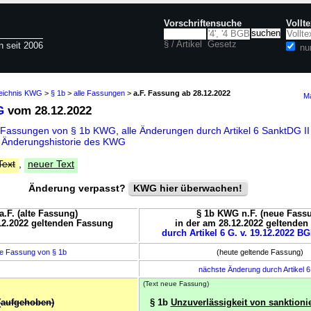
Vorschriftensuche
Vollt
§ / Artikel
Gesetz
n seit 2006
nu
zeichnis KWG
>
§ 1b
>
alle Fassungen
>
a.F. Fassung ab 28.12.2022
Ma
G
vom 28.12.2022
e Fassungen von § 1b KWG
,
alle Änderungen durch Artikel 6 SanktDG I
d
Änderungshistorie des KWG
Text
,
neuer Text
Änderung verpasst?
KWG hier überwachen!
.F. (alte Fassung)
§ 1b KWG n.F. (neue Fass
12.2022 geltenden Fassung
in der am 28.12.2022 geltende
durch Artikel 6 G. v. 19.12.2022 BG
e Fassung von § 1b
(heute geltende Fassung)
nächste Änderung durch Artikel 
(Text neue Fassung)
(aufgehoben)
§ 1b
Unzuverlässigkeit von sanktioni