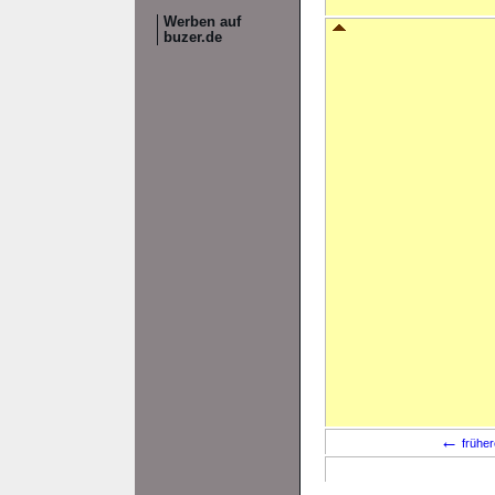
Werben auf
buzer.de
←
früher