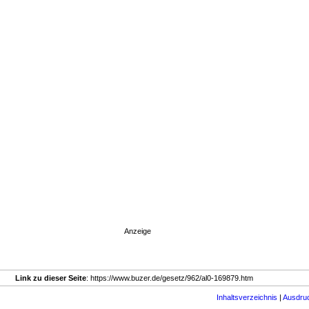
Anzeige
Link zu dieser Seite
: https://www.buzer.de/gesetz/962/al0-169879.htm
Inhaltsverzeichnis
|
Ausdru