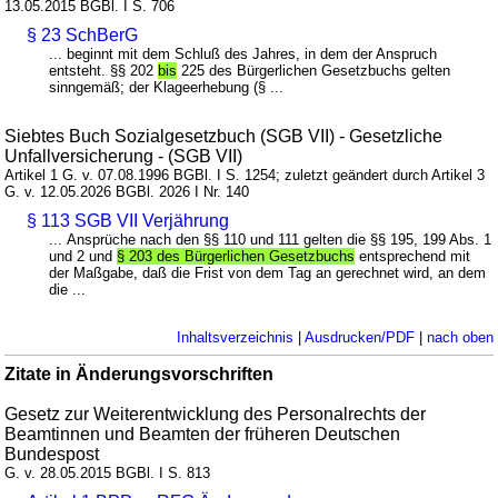
13.05.2015 BGBl. I S. 706
§ 23 SchBerG
... beginnt mit dem Schluß des Jahres, in dem der Anspruch
entsteht. §§ 202
bis
225 des Bürgerlichen Gesetzbuchs gelten
sinngemäß; der Klageerhebung (§ ...
Siebtes Buch Sozialgesetzbuch (SGB VII) - Gesetzliche
Unfallversicherung - (SGB VII)
Artikel 1 G. v. 07.08.1996 BGBl. I S. 1254; zuletzt geändert durch Artikel 3
G. v. 12.05.2026 BGBl. 2026 I Nr. 140
§ 113 SGB VII Verjährung
... Ansprüche nach den §§ 110 und 111 gelten die §§ 195, 199 Abs. 1
und 2 und
§ 203 des Bürgerlichen Gesetzbuchs
entsprechend mit
der Maßgabe, daß die Frist von dem Tag an gerechnet wird, an dem
die ...
Inhaltsverzeichnis
|
Ausdrucken/PDF
|
nach oben
Zitate in Änderungsvorschriften
Gesetz zur Weiterentwicklung des Personalrechts der
Beamtinnen und Beamten der früheren Deutschen
Bundespost
G. v. 28.05.2015 BGBl. I S. 813