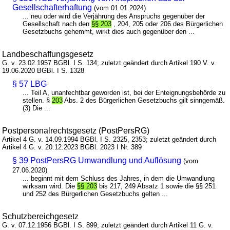
Gesellschafterhaftung
(vom 01.01.2024)
... neu oder wird die Verjährung des Anspruchs gegenüber der
Gesellschaft nach den
§§ 203
, 204, 205 oder 206 des Bürgerlichen
Gesetzbuchs gehemmt, wirkt dies auch gegenüber den ...
Landbeschaffungsgesetz
G. v. 23.02.1957 BGBl. I S. 134; zuletzt geändert durch Artikel 190 V. v.
19.06.2020 BGBl. I S. 1328
§ 57 LBG
... Teil A, unanfechtbar geworden ist, bei der Enteignungsbehörde zu
stellen. §
203
Abs. 2 des Bürgerlichen Gesetzbuchs gilt sinngemäß.
(3) Die ...
Postpersonalrechtsgesetz (PostPersRG)
Artikel 4 G. v. 14.09.1994 BGBl. I S. 2325, 2353; zuletzt geändert durch
Artikel 4 G. v. 20.12.2023 BGBl. 2023 I Nr. 389
§ 39 PostPersRG Umwandlung und Auflösung
(vom
27.06.2020)
... beginnt mit dem Schluss des Jahres, in dem die Umwandlung
wirksam wird. Die
§§ 203
bis 217, 249 Absatz 1 sowie die §§ 251
und 252 des Bürgerlichen Gesetzbuchs gelten ...
Schutzbereichgesetz
G. v. 07.12.1956 BGBl. I S. 899; zuletzt geändert durch Artikel 11 G. v.