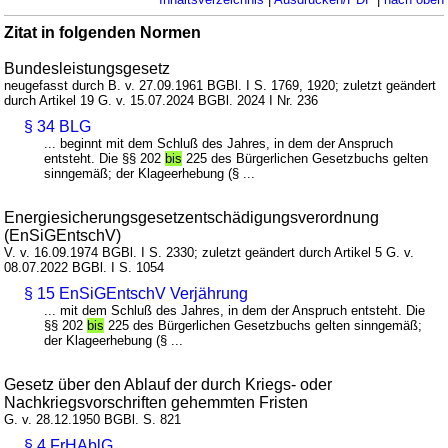
Zitat in folgenden Normen
Bundesleistungsgesetz
neugefasst durch B. v. 27.09.1961 BGBl. I S. 1769, 1920; zuletzt geändert
durch Artikel 19 G. v. 15.07.2024 BGBl. 2024 I Nr. 236
§ 34 BLG
... beginnt mit dem Schluß des Jahres, in dem der Anspruch
entsteht. Die §§ 202
bis
225 des Bürgerlichen Gesetzbuchs gelten
sinngemäß; der Klageerhebung (§ ...
Energiesicherungsgesetzentschädigungsverordnung
(EnSiGEntschV)
V. v. 16.09.1974 BGBl. I S. 2330; zuletzt geändert durch Artikel 5 G. v.
08.07.2022 BGBl. I S. 1054
§ 15 EnSiGEntschV Verjährung
... mit dem Schluß des Jahres, in dem der Anspruch entsteht. Die
§§ 202
bis
225 des Bürgerlichen Gesetzbuchs gelten sinngemäß;
der Klageerhebung (§ ...
Gesetz über den Ablauf der durch Kriegs- oder
Nachkriegsvorschriften gehemmten Fristen
G. v. 28.12.1950 BGBl. S. 821
§ 4 FrHAblG