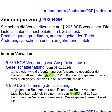
Inhaltsverzeichnis
|
Ausdrucken/PDF
|
nach oben
Zitierungen von
§ 203 BGB
Sie sehen die Vorschriften, die auf § 203 BGB verweisen. Die
Liste ist unterteilt nach Zitaten in
BGB selbst
,
Ermächtigungsgrundlagen
,
anderen geltenden Titeln
,
Änderungsvorschriften
und in
aufgehobenen Titeln
.
interne Verweise
§ 739 BGB Verjährung von Ansprüchen aus der
Gesellschafterhaftung
(vom 01.01.2024)
... neu oder wird die Verjährung des Anspruchs gegenüber der
Gesellschaft nach den
§§ 203
, 204, 205 oder 206 gehemmt, wirkt
dies auch gegenüber den Gesellschaftern, die der ...
§ 939 BGB Hemmung der Ersitzung
... gegen den Besitzer, der sein Recht zum Besitz von dem
Eigenbesitzer ableitet, in einer nach den
§§ 203
und 204 zur
Hemmung der Verjährung geeigneten Weise geltend gemacht wird.
Die ...
Inhaltsverzeichnis
|
Ausdrucken/PDF
|
nach oben