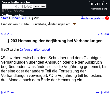
Vorschriftensuche
buzer.de
Normalansicht
§ / Art.
Gesetz
Volltextsuche
Start
>
Inhalt BGB
>
§ 203
Änderungsalarm
Hier klicken für
Titel, Fundstelle, Änderungen
etc.
nur in BGB
§ 203 - Bürgerliches Gesetzbuch (BGB)
←
→
§ 202
§ 204
neugefasst durch B. v. 02.01.2002
BGBl. I S. 42
, 2909; 2003, 738; zuletzt
§ 203 Hemmung der Verjährung bei Verhandlungen
geändert durch
Artikel 6
G. v. 23.07.2026
BGBl. 2026 I Nr. 226
Geltung ab 01.01.1964; FNA: 400-2
Bürgerliches Gesetzbuch,
Einführungsgesetz und zugehörige Gesetze
§ 203 wird in
17 Vorschriften zitiert
180 weitere Fassungen
|
wird in 2387 Vorschriften zitiert
1
Schweben zwischen dem Schuldner und dem Gläubiger
Buch 1 Allgemeiner Teil
Verhandlungen über den Anspruch oder die den Anspruch
Abschnitt 5 Verjährung
begründenden Umstände, so ist die Verjährung gehemmt, bis
Titel 2 Hemmung, Ablaufhemmung und Neubeginn
der eine oder der andere Teil die Fortsetzung der
der Verjährung
Verhandlungen verweigert.
2
Die Verjährung tritt frühestens
drei Monate nach dem Ende der Hemmung ein.
←
→
§ 202
§ 204