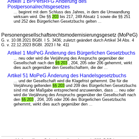
Artikel 1 BPPersRFG Änderung des
Postpersonalrechtsgesetzes
... beginnt mit dem Schluss des Jahres, in dem die Umwandlung
wirksam wird. Die §§
203
bis 217, 249 Absatz 1 sowie die §§ 251
und 252 des Bürgerlichen Gesetzbuchs gelten ...
Personengesellschaftsrechtsmodernisierungsgesetz (MoPeG)
G. v. 10.08.2021 BGBl. I S. 3436; zuletzt geändert durch Artikel 34 Abs. 4
G. v. 22.12.2023 BGBl. 2023 I Nr. 411
Artikel 1 MoPeG Änderung des Bürgerlichen Gesetzbuchs
... neu oder wird die Verjährung des Anspruchs gegenüber der
Gesellschaft nach den
§§ 203
, 204, 205 oder 206 gehemmt, wirkt
dies auch gegenüber den Gesellschaftern, die der ...
Artikel 51 MoPeG Änderung des Handelsgesetzbuchs
... und der Gesellschaft wird die Klagefrist gehemmt. Die für die
Verjährung geltenden
§§ 203
und 209 des Bürgerlichen Gesetzbuchs
sind mit der Maßgabe entsprechend anzuwenden, dass ... neu oder
wird die Verjährung des Anspruchs gegenüber der Gesellschaft nach
den
§§ 203
, 204, 205 oder 206 des Bürgerlichen Gesetzbuchs
gehemmt, wirkt dies auch gegenüber den ...