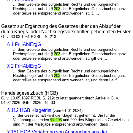
... dem Gebiete des bürgerlichen Rechts und der bürgerlichen
Rechtspflege, auf die §
203
des Bürgerlichen Gesetzbuches ganz
oder teilweise entsprechend anzuwenden ist, 3. ...
Gesetz zur Ergänzung des Gesetzes über den Ablauf der
durch Kriegs- oder Nachkriegsvorschriften gehemmten Fristen
G. v. 30.03.1951 BGBl. I S. 213
§ 1 FrHAblErgG
... dem Gebiete des bürgerlichen Rechts und der bürgerlichen
Rechtspflege, auf die §
203
des Bürgerlichen Gesetzbuches ganz
oder teilweise entsprechend anzuwenden ist, gilt die ...
§ 2 FrHAblErgG
... dem Gebiete des bürgerlichen Rechts und der bürgerlichen
Rechtspflege, auf die §
203
des Bürgerlichen Gesetzbuches ganz
oder teilweise entsprechend anzuwenden ist, und deren Lauf ...
Handelsgesetzbuch (HGB)
G. v. 10.05.1897 RGBl. S. 219; zuletzt geändert durch Artikel 4 G. v.
04.02.2026 BGBl. 2026 I Nr. 33
§ 112 HGB Klagefrist
(vom 01.01.2024)
... der Gesellschaft wird die Klagefrist gehemmt. Die für die
Verjährung geltenden
§§ 203
und 209 des Bürgerlichen Gesetzbuchs
sind mit der Maßgabe entsprechend anzuwenden, dass ...
§ 151 HGB Verjährung von Ansprüchen aus der