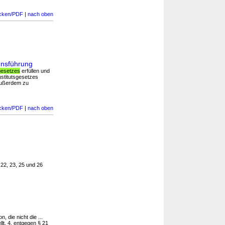
cken/PDF
|
nach oben
ensführung
gesetzes
erfüllen und
nstitutsgesetzes
 außerdem zu
cken/PDF
|
nach oben
 22, 23, 25 und 26
, die nicht die ...
llt, 4. entgegen § 21