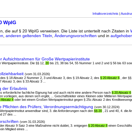
Inhaltsverzeichnis
|
Ausdru
20 WpIG
n, die auf § 20 WpIG verweisen. Die Liste ist unterteilt nach Zitaten in
en
,
anderen geltenden Titeln
,
Änderungsvorschriften
und in
aufgehoben
r Aufsichtsrahmen für Große Wertpapierinstitute
e Wertpapierinstitute. Die §§ 12,
20
bis 23, 38 bis 54, 55 Nummer 1 und 2 und § 56 bis 63 sow
llziehbarkeit
(vom 31.03.2026)
6, des § 18 Absatz 2 Nummer 2, 3 und Absatz 3, des § 19 Absatz 2, des
§ 20 Absatz 6
, der §§
7 Absatz 3, des § 33 Absatz 3 ...
 der Erlaubnis
tuts erforderliche fachliche Eignung hat und auch nicht eine andere Person nach
§ 20 Absatz 6
en vorliegen, aus denen sich ergibt, ... Geschäftsleiter eines Kleinen oder Mittleren Wertpapie
0 Absatz 4
oder bei einem Großen Wertpapierinstitut gegen § 25c Absatz 2 des Kreditwesenge
 Pflichten des Prüfers; Verordnungsermächtigung
(vom 30.12.2024)
s Wertpapierinstitut anwendbar sind, 3. die Anforderungen nach den
§§ 20
, 21 und 40, 4. die 
d 27 des ...
rschriften
(vom 31.03.2026)
 oder Absatz 9 Satz 3 eine Maßnahme nicht duldet, 3. entgegen
§ 20 Absatz 8
einen Geschäftsle
in Mitglied eines ...