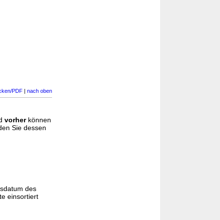
cken/PDF
|
nach oben
d
vorher
können
nden Sie dessen
gsdatum des
e einsortiert