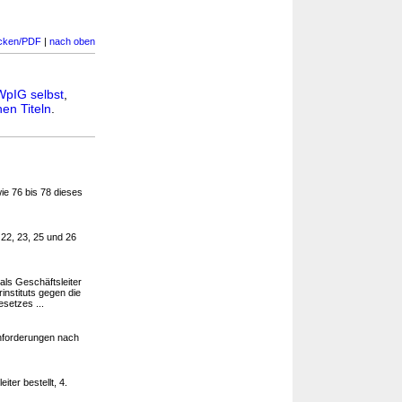
cken/PDF
|
nach oben
WpIG selbst
,
en Titeln
.
ie 76 bis 78 dieses
 22, 23, 25 und 26
als Geschäftsleiter
rinstituts gegen die
setzes ...
Anforderungen nach
iter bestellt, 4.