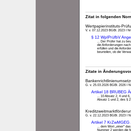
Zitat in folgenden No
Wertpapierinstituts-Prü
V. v. 07.12.2023 BGBl. 2023 I Nr
§ 12 WpIPrüfbV Ange
... Der Prüfer hat zu be
die Anforderungen nach 
erfüllen und die Anfor
beurteilen, ob die Verwal
Zitate in Änderungsvor
Bankenrichtlinienumset
G. v. 25.03.2026 BGBl. 2026 I N
Artikel 18 BRUBEG Än
... 10 Absatz 2, 4 und 
Absatz 1 und 2, des § 2
Kreditzweitmarktförderu
G. v. 22.12.2023 BGBl. 2023 I Nr
Artikel 7 KrZwMGEG 
... dem Wort „einer" das
Nummer 2 werden die f