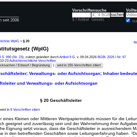
Vorschriftensuche
Vollt
§ / Artikel
Gesetz
n seit 2006
nu
zeichnis WpIG
>
§ 20
Ma
stitutsgesetz (WpIG)
I S. 990
(
Nr. 23
); zuletzt geändert durch
Artikel 9
G. v. 09.04.2026
BGBl. 2026 I Nr. 97
610-23
Aufsichtsrechtliche Vorschriften
cksachen / Entwurf / Begründung
|
wird in 255 Vorschriften zitiert
eschäftsleiter; Verwaltungs- oder Aufsichtsorgan; Inhaber bedeut
tsleiter und Verwaltungs- oder Aufsichtsorgan
§ 20 Geschäftsleiter
wird in
8 Vorschriften zitiert
r eines Kleinen oder Mittleren Wertpapierinstituts müssen für die Leitu
hlich geeignet und zuverlässig sein und der Wahrnehmung ihrer Aufgab
che Eignung setzt voraus, dass die Geschäftsleiter in ausreichendem M
se in den betreffenden Geschäften sowie Leitungserfahrung haben.
3
Da