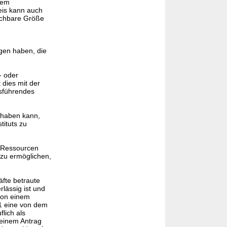
nem
is kann auch
ichbare Größe
ngen haben, die
- oder
 dies mit der
tsführendes
nehaben kann,
tituts zu
e Ressourcen
 zu ermöglichen,
fte betraute
rlässig ist und
 von einem
1 eine von dem
lich als
 einem Antrag