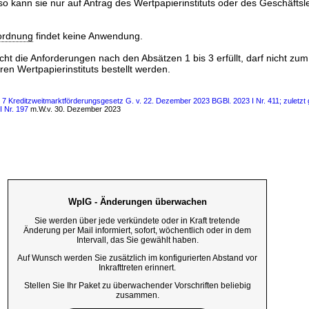
 so kann sie nur auf Antrag des Wertpapierinstituts oder des Geschäftsl
ordnung
findet keine Anwendung.
icht die Anforderungen nach den Absätzen 1 bis 3 erfüllt, darf nicht zum
ren Wertpapierinstituts bestellt werden.
s 7 Kreditzweitmarktförderungsgesetz G. v. 22. Dezember 2023 BGBl. 2023 I Nr. 411; zuletzt 
I Nr. 197
m.W.v. 30. Dezember 2023
WpIG - Änderungen überwachen
Sie werden über jede verkündete oder in Kraft tretende
Änderung per Mail informiert, sofort, wöchentlich oder in dem
Intervall, das Sie gewählt haben.
Auf Wunsch werden Sie zusätzlich im konfigurierten Abstand vor
Inkrafttreten erinnert.
Stellen Sie Ihr Paket zu überwachender Vorschriften beliebig
zusammen.