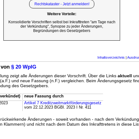
Rechtskataster - Jetzt anmelden!
Weitere Vorteile:
Konsolidierte Vorschriften selbst bei Inkrafttreten "am Tage nach
der Verkündung", Synopse zu jeder Änderungen,
Begründungen des Gesetzgebers
Inhaltsverzeichnis
|
Ausdru
 von
§ 20 WpIG
lung zeigt alle Änderungen dieser Vorschrift. Über die Links
aktuell
un
g (a.F.) und neue Fassung (n.F.) vergleichen. Beim Änderungsgesetz fi
ündung des Gesetzgebers.
verkündet)
neue Fassung durch
2023
Artikel 7 Kreditzweitmarktförderungsgesetz
vom 22.12.2023 BGBl. 2023 I Nr. 411
ss rückwirkende Änderungen - soweit vorhanden - nach dem Verkündun
n Klammern) und nicht nach dem Datum des Inkrafttretens in diese List