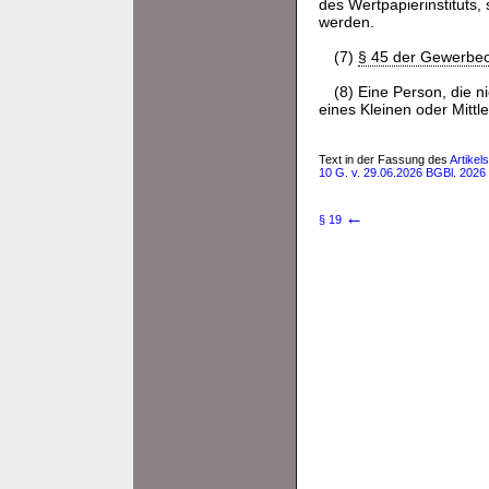
des Wertpapierinstituts,
werden.
(7)
§ 45 der Gewerbe
(8) Eine Person, die n
eines Kleinen oder Mittle
Text in der Fassung des
Artikel
10 G. v. 29.06.2026 BGBl. 2026 
←
§ 19