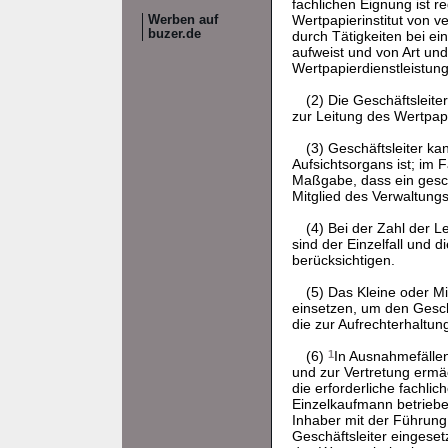
fachlichen Eignung ist r
Wertpapierinstitut von 
Werben auf
buzer.de
durch Tätigkeiten bei e
aufweist und von Art und
Wertpapierdienstleistung
(2) Die Geschäftsleit
zur Leitung des Wertpapie
(3) Geschäftsleiter k
Aufsichtsorgans ist; im 
Maßgabe, dass ein gesch
Mitglied des Verwaltungs
(4) Bei der Zahl der L
sind der Einzelfall und 
berücksichtigen.
(5) Das Kleine oder M
einsetzen, um den Geschä
die zur Aufrechterhaltung
(6)
1
In Ausnahmefällen
und zur Vertretung ermäc
die erforderliche fachli
Einzelkaufmann betriebe
Inhaber mit der Führung 
Geschäftsleiter eingese