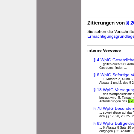
Zitierungen von
§ 
Sie sehen die Vorschrifte
Ermächtigungsgrundlag
interne Verweise
§ 4 WpIG Gesetzliche
... gelten auch für Groß
Gesetzes finden ...
§ 6 WpIG Sofortige Vo
... 10 Absatz 2, 4 und 
Absatz 1 und 2, des § 2
§ 18 WpIG Versagung
... des Wertpapierinsti
betraut wird; 5. Tatsach
Anforderungen des
§ 2
§ 78 WpIG Besondere
... soweit diese auf da
den §§ 17, 20, 23, 25 un
§ 83 WpIG Bußgeldvo
... 6, Absatz 8 Satz 10
entgegen § 21 Absatz 6 e