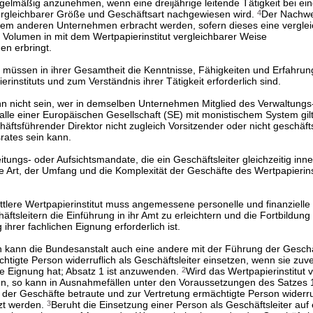
egelmäßig anzunehmen, wenn eine dreijährige leitende Tätigkeit bei ei
vergleichbarer Größe und Geschäftsart nachgewiesen wird.
4
Der Nachwe
inem anderen Unternehmen erbracht werden, sofern dieses eine vergle
 Volumen in mit dem Wertpapierinstitut vergleichbarer Weise
en erbringt.
er müssen in ihrer Gesamtheit die Kenntnisse, Fähigkeiten und Erfahru
rinstituts und zum Verständnis ihrer Tätigkeit erforderlich sind.
ann nicht sein, wer in demselben Unternehmen Mitglied des Verwaltungs
Falle einer Europäischen Gesellschaft (SE) mit monistischem System gilt
äftsführender Direktor nicht zugleich Vorsitzender oder nicht geschäf
rates sein kann.
eitungs- oder Aufsichtsmandate, die ein Geschäftsleiter gleichzeitig in
die Art, der Umfang und die Komplexität der Geschäfte des Wertpapierins
ittlere Wertpapierinstitut muss angemessene personelle und finanziell
ftsleitern die Einführung in ihr Amt zu erleichtern und die Fortbildung
 ihrer fachlichen Eignung erforderlich ist.
 kann die Bundesanstalt auch eine andere mit der Führung der Geschä
htigte Person widerruflich als Geschäftsleiter einsetzen, wenn sie zuve
che Eignung hat; Absatz 1 ist anzuwenden.
2
Wird das Wertpapierinstitut
n, so kann in Ausnahmefällen unter den Voraussetzungen des Satzes 
der Geschäfte betraute und zur Vertretung ermächtigte Person widerruf
tzt werden.
3
Beruht die Einsetzung einer Person als Geschäftsleiter auf