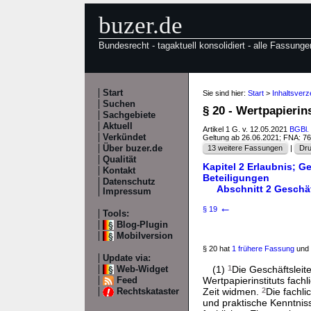
buzer.de
Bundesrecht - tagaktuell konsolidiert - alle Fassunge
Start
Sie sind hier:
Start
>
Inhaltsver
Suchen
§ 20 - Wertpapierin
Sachgebiete
Aktuell
Artikel 1 G. v. 12.05.2021
BGBl. 
Verkündet
Geltung ab 26.06.2021; FNA: 7
Über buzer.de
13 weitere Fassungen
|
Dru
Qualität
Kapitel 2 Erlaubnis; G
Kontakt
Beteiligungen
Datenschutz
Abschnitt 2 Geschäf
Impressum
←
§ 19
Tools:
Blog-Plugin
Mobilversion
§ 20 hat
1 frühere Fassung
und 
Update via:
(1)
1
Die Geschäftsleite
Web-Widget
Wertpapierinstituts fac
Feed
Zeit widmen.
2
Die fachli
Rechtskataster
und praktische Kenntnis