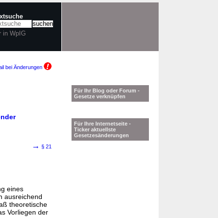
extsuche
r in WpIG
il bei Änderungen
Für Ihr Blog oder Forum -
Gesetze verknüpfen
ender
Für Ihre Internetseite -
Ticker aktuellste
Gesetzesänderungen
→
§ 21
ng eines
en ausreichend
aß theoretische
s Vorliegen der