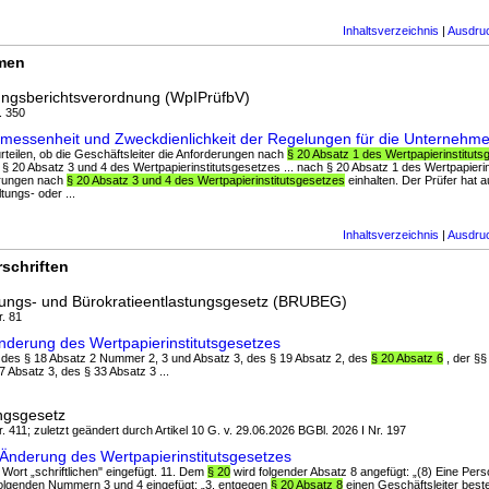
Inhaltsverzeichnis
|
Ausdru
rmen
fungsberichtsverordnung (WpIPrüfbV)
. 350
messenheit und Zweckdienlichkeit der Regelungen für die Unternehm
urteilen, ob die Geschäftsleiter die Anforderungen nach
§ 20 Absatz 1 des Wertpapierinstituts
§ 20 Absatz 3 und 4 des Wertpapierinstitutsgesetzes ... nach § 20 Absatz 1 des Wertpapieri
derungen nach
§ 20 Absatz 3 und 4 des Wertpapierinstitutsgesetzes
einhalten. Der Prüfer hat
tungs- oder ...
Inhaltsverzeichnis
|
Ausdru
schriften
zungs- und Bürokratieentlastungsgesetz (BRUBEG)
r. 81
derung des Wertpapierinstitutsgesetzes
6, des § 18 Absatz 2 Nummer 2, 3 und Absatz 3, des § 19 Absatz 2, des
§ 20 Absatz 6
, der §§
7 Absatz 3, des § 33 Absatz 3 ...
ngsgesetz
. 411; zuletzt geändert durch Artikel 10 G. v. 29.06.2026 BGBl. 2026 I Nr. 197
Änderung des Wertpapierinstitutsgesetzes
 Wort „schriftlichen" eingefügt. 11. Dem
§ 20
wird folgender Absatz 8 angefügt: „(8) Eine Person
olgenden Nummern 3 und 4 eingefügt: „3. entgegen
§ 20 Absatz 8
einen Geschäftsleiter beste