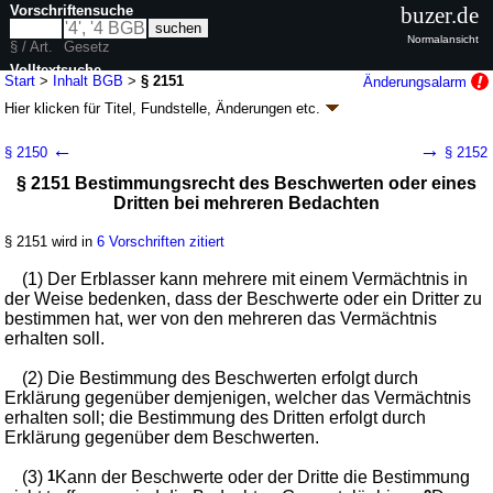
Vorschriftensuche
buzer.de
Normalansicht
§ / Art.
Gesetz
Volltextsuche
Start
>
Inhalt BGB
>
§ 2151
Änderungsalarm
Hier klicken für
Titel, Fundstelle, Änderungen
etc.
nur in BGB
§ 2151 - Bürgerliches Gesetzbuch (BGB)
←
→
§ 2150
§ 2152
neugefasst durch B. v. 02.01.2002
BGBl. I S. 42
, 2909; 2003, 738; zuletzt
§ 2151 Bestimmungsrecht des Beschwerten oder eines
geändert durch
Artikel 6
G. v. 23.07.2026
BGBl. 2026 I Nr. 226
Dritten bei mehreren Bedachten
Geltung ab 01.01.1964; FNA: 400-2
Bürgerliches Gesetzbuch,
Einführungsgesetz und zugehörige Gesetze
180 weitere Fassungen
|
wird in 2387 Vorschriften zitiert
§ 2151 wird in
6 Vorschriften zitiert
Buch 5 Erbrecht
(1) Der Erblasser kann mehrere mit einem Vermächtnis in
Abschnitt 3 Testament
der Weise bedenken, dass der Beschwerte oder ein Dritter zu
Titel 4 Vermächtnis
bestimmen hat, wer von den mehreren das Vermächtnis
erhalten soll.
(2) Die Bestimmung des Beschwerten erfolgt durch
Erklärung gegenüber demjenigen, welcher das Vermächtnis
erhalten soll; die Bestimmung des Dritten erfolgt durch
Erklärung gegenüber dem Beschwerten.
(3)
1
Kann der Beschwerte oder der Dritte die Bestimmung