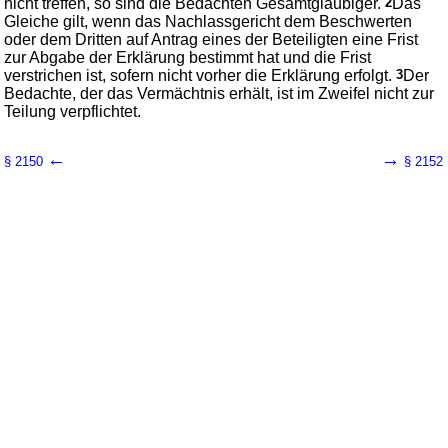
nicht treffen, so sind die Bedachten Gesamtgläubiger.
2
Das
Gleiche gilt, wenn das Nachlassgericht dem Beschwerten
oder dem Dritten auf Antrag eines der Beteiligten eine Frist
zur Abgabe der Erklärung bestimmt hat und die Frist
verstrichen ist, sofern nicht vorher die Erklärung erfolgt.
3
Der
Bedachte, der das Vermächtnis erhält, ist im Zweifel nicht zur
Teilung verpflichtet.
←
→
§ 2150
§ 2152