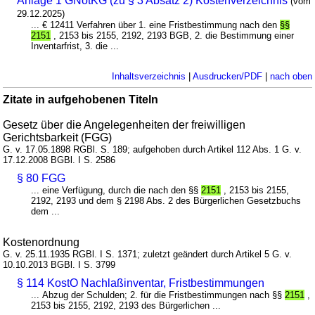
Anlage 1 GNotKG (zu § 3 Absatz 2) Kostenverzeichnis
(vom
29.12.2025)
... € 12411 Verfahren über 1. eine Fristbestimmung nach den
§§
2151
, 2153 bis 2155, 2192, 2193 BGB, 2. die Bestimmung einer
Inventarfrist, 3. die ...
Inhaltsverzeichnis
|
Ausdrucken/PDF
|
nach oben
Zitate in aufgehobenen Titeln
Gesetz über die Angelegenheiten der freiwilligen
Gerichtsbarkeit (FGG)
G. v. 17.05.1898 RGBl. S. 189; aufgehoben durch Artikel 112 Abs. 1 G. v.
17.12.2008 BGBl. I S. 2586
§ 80 FGG
... eine Verfügung, durch die nach den §§
2151
, 2153 bis 2155,
2192, 2193 und dem § 2198 Abs. 2 des Bürgerlichen Gesetzbuchs
dem ...
Kostenordnung
G. v. 25.11.1935 RGBl. I S. 1371; zuletzt geändert durch Artikel 5 G. v.
10.10.2013 BGBl. I S. 3799
§ 114 KostO Nachlaßinventar, Fristbestimmungen
... Abzug der Schulden; 2. für die Fristbestimmungen nach §§
2151
,
2153 bis 2155, 2192, 2193 des Bürgerlichen ...