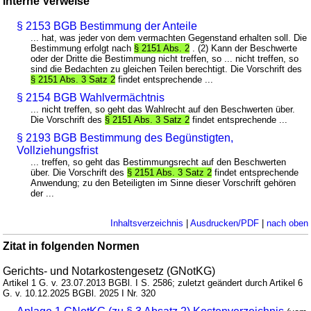
interne Verweise
§ 2153 BGB Bestimmung der Anteile
... hat, was jeder von dem vermachten Gegenstand erhalten soll. Die
Bestimmung erfolgt nach
§ 2151 Abs. 2
. (2) Kann der Beschwerte
oder der Dritte die Bestimmung nicht treffen, so ... nicht treffen, so
sind die Bedachten zu gleichen Teilen berechtigt. Die Vorschrift des
§ 2151 Abs. 3 Satz 2
findet entsprechende ...
§ 2154 BGB Wahlvermächtnis
... nicht treffen, so geht das Wahlrecht auf den Beschwerten über.
Die Vorschrift des
§ 2151 Abs. 3 Satz 2
findet entsprechende ...
§ 2193 BGB Bestimmung des Begünstigten,
Vollziehungsfrist
... treffen, so geht das Bestimmungsrecht auf den Beschwerten
über. Die Vorschrift des
§ 2151 Abs. 3 Satz 2
findet entsprechende
Anwendung; zu den Beteiligten im Sinne dieser Vorschrift gehören
der ...
Inhaltsverzeichnis
|
Ausdrucken/PDF
|
nach oben
Zitat in folgenden Normen
Gerichts- und Notarkostengesetz (GNotKG)
Artikel 1 G. v. 23.07.2013 BGBl. I S. 2586; zuletzt geändert durch Artikel 6
G. v. 10.12.2025 BGBl. 2025 I Nr. 320