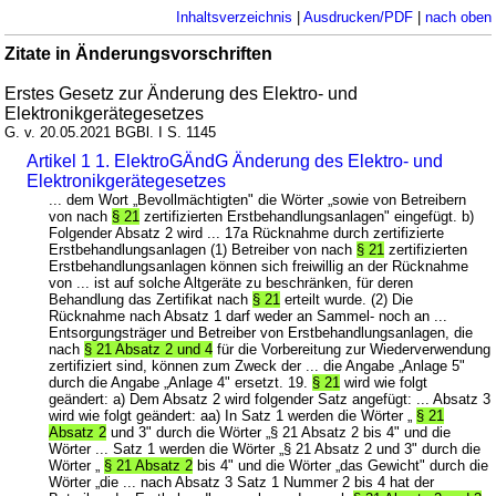
Inhaltsverzeichnis
|
Ausdrucken/PDF
|
nach oben
Zitate in Änderungsvorschriften
Erstes Gesetz zur Änderung des Elektro- und
Elektronikgerätegesetzes
G. v. 20.05.2021 BGBl. I S. 1145
Artikel 1 1. ElektroGÄndG Änderung des Elektro- und
Elektronikgerätegesetzes
... dem Wort „Bevollmächtigten" die Wörter „sowie von Betreibern
von nach
§ 21
zertifizierten Erstbehandlungsanlagen" eingefügt. b)
Folgender Absatz 2 wird ... 17a Rücknahme durch zertifizierte
Erstbehandlungsanlagen (1) Betreiber von nach
§ 21
zertifizierten
Erstbehandlungsanlagen können sich freiwillig an der Rücknahme
von ... ist auf solche Altgeräte zu beschränken, für deren
Behandlung das Zertifikat nach
§ 21
erteilt wurde. (2) Die
Rücknahme nach Absatz 1 darf weder an Sammel- noch an ...
Entsorgungsträger und Betreiber von Erstbehandlungsanlagen, die
nach
§ 21 Absatz 2 und 4
für die Vorbereitung zur Wiederverwendung
zertifiziert sind, können zum Zweck der ... die Angabe „Anlage 5"
durch die Angabe „Anlage 4" ersetzt. 19.
§ 21
wird wie folgt
geändert: a) Dem Absatz 2 wird folgender Satz angefügt: ... Absatz 3
wird wie folgt geändert: aa) In Satz 1 werden die Wörter „
§ 21
Absatz 2
und 3" durch die Wörter „§ 21 Absatz 2 bis 4" und die
Wörter ... Satz 1 werden die Wörter „§ 21 Absatz 2 und 3" durch die
Wörter „
§ 21 Absatz 2
bis 4" und die Wörter „das Gewicht" durch die
Wörter „die ... nach Absatz 3 Satz 1 Nummer 2 bis 4 hat der