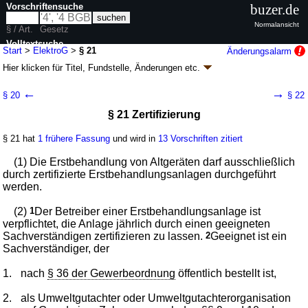
Vorschriftensuche
buzer.de
Normalansicht
§ / Art.
Gesetz
Volltextsuche
Start
>
ElektroG
>
§ 21
Änderungsalarm
Hier klicken für
Titel, Fundstelle, Änderungen
etc.
nur in ElektroG
§ 21 - Elektro- und Elektronikgerätegesetz
←
→
§ 20
§ 22
(ElektroG)
§ 21 Zertifizierung
Artikel 1 G. v. 20.10.2015
BGBl. I S. 1739
(
Nr. 40
); zuletzt geändert durch
Artikel 1
G. v. 25.11.2025
BGBl. 2025 I Nr. 286
§ 21 hat
1 frühere Fassung
und wird in
13 Vorschriften zitiert
Geltung ab 24.10.2015; FNA: 2129-59
Umweltschutz
18 weitere Fassungen
|
Drucksachen / Entwurf / Begründung
|
(1) Die Erstbehandlung von Altgeräten darf ausschließlich
wird in 72 Vorschriften zitiert
durch zertifizierte Erstbehandlungsanlagen durchgeführt
werden.
Abschnitt 4 Behandlungs- und Verwertungspflichten,
Verbringung
(2)
1
Der Betreiber einer Erstbehandlungsanlage ist
verpflichtet, die Anlage jährlich durch einen geeigneten
Sachverständigen zertifizieren zu lassen.
2
Geeignet ist ein
Sachverständiger, der
1.
nach
§ 36 der Gewerbeordnung
öffentlich bestellt ist,
2.
als Umweltgutachter oder Umweltgutachterorganisation