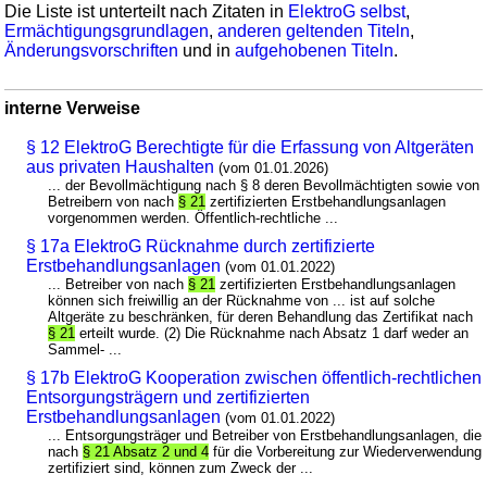
Die Liste ist unterteilt nach Zitaten in
ElektroG selbst
,
Ermächtigungsgrundlagen
,
anderen geltenden Titeln
,
Änderungsvorschriften
und in
aufgehobenen Titeln
.
interne Verweise
§ 12 ElektroG Berechtigte für die Erfassung von Altgeräten
aus privaten Haushalten
(vom 01.01.2026)
... der Bevollmächtigung nach § 8 deren Bevollmächtigten sowie von
Betreibern von nach
§ 21
zertifizierten Erstbehandlungsanlagen
vorgenommen werden. Öffentlich-rechtliche ...
§ 17a ElektroG Rücknahme durch zertifizierte
Erstbehandlungsanlagen
(vom 01.01.2022)
... Betreiber von nach
§ 21
zertifizierten Erstbehandlungsanlagen
können sich freiwillig an der Rücknahme von ... ist auf solche
Altgeräte zu beschränken, für deren Behandlung das Zertifikat nach
§ 21
erteilt wurde. (2) Die Rücknahme nach Absatz 1 darf weder an
Sammel- ...
§ 17b ElektroG Kooperation zwischen öffentlich-rechtlichen
Entsorgungsträgern und zertifizierten
Erstbehandlungsanlagen
(vom 01.01.2022)
... Entsorgungsträger und Betreiber von Erstbehandlungsanlagen, die
nach
§ 21 Absatz 2 und 4
für die Vorbereitung zur Wiederverwendung
zertifiziert sind, können zum Zweck der ...