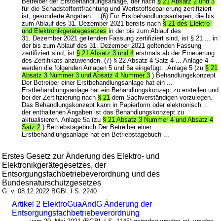
Betreiber der Erstbehandlungsanlage, der nach
§ 21 Absatz 2 und 3
für die Schadstoffentfrachtung und Wertstoffseparierung zertifiziert
ist, gesonderte Angaben ... (6) Für Erstbehandlungsanlagen, die bis
zum Ablauf des 31. Dezember 2021 bereits nach
§ 21 des Elektro-
und Elektronikgerätegesetzes
in der bis zum Ablauf des
31. Dezember 2021 geltenden Fassung zertifiziert sind, ist § 21 ... in
der bis zum Ablauf des 31. Dezember 2021 geltenden Fassung
zertifiziert sind, ist
§ 21 Absatz 3 und 4
erstmals ab der Erneuerung
des Zertifikats anzuwenden. (7) § 22 Absatz 4 Satz 4 ... Anlage 4
werden die folgenden Anlagen 5 und 5a eingefügt: „Anlage 5 (zu
§ 21
Absatz 3 Nummer 3 und Absatz 4 Nummer 3
) Behandlungskonzept
Der Betreiber einer Erstbehandlungsanlage hat ein ...
Erstbehandlungsanlage hat ein Behandlungskonzept zu erstellen und
bei der Zertifizierung nach
§ 21
dem Sachverständigen vorzulegen.
Das Behandlungskonzept kann in Papierform oder elektronisch ...
der enthaltenen Angaben ist das Behandlungskonzept zu
aktualisieren. Anlage 5a (zu
§ 21 Absatz 3 Nummer 4 und Absatz 4
Satz 2
) Betriebstagebuch Der Betreiber einer
Erstbehandlungsanlage hat ein Betriebstagebuch ...
Erstes Gesetz zur Änderung des Elektro- und
Elektronikgerätegesetzes, der
Entsorgungsfachbetriebeverordnung und des
Bundesnaturschutzgesetzes
G. v. 08.12.2022 BGBl. I S. 2240
Artikel 2 ElektroGuaÄndG Änderung der
Entsorgungsfachbetriebeverordnung