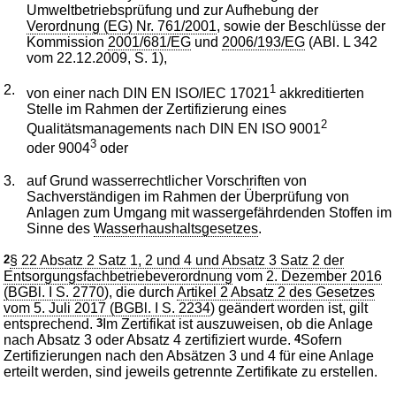
Umweltbetriebsprüfung und zur Aufhebung der
Verordnung (EG) Nr. 761/2001
, sowie der Beschlüsse der
Kommission
2001/681/EG
und
2006/193/EG
(ABl. L 342
vom 22.12.2009, S. 1),
2.
1
von einer nach DIN EN ISO/IEC 17021
akkreditierten
Stelle im Rahmen der Zertifizierung eines
2
Qualitätsmanagements nach DIN EN ISO 9001
3
oder 9004
oder
3.
auf Grund wasserrechtlicher Vorschriften von
Sachverständigen im Rahmen der Überprüfung von
Anlagen zum Umgang mit wassergefährdenden Stoffen im
Sinne des
Wasserhaushaltsgesetzes
.
2
§ 22 Absatz 2 Satz 1, 2 und 4 und Absatz 3 Satz 2 der
Entsorgungsfachbetriebeverordnung
vom
2. Dezember 2016
(BGBl. I S. 2770
), die durch
Artikel 2 Absatz 2 des Gesetzes
vom 5. Juli 2017 (BGBl. I S. 2234
) geändert worden ist, gilt
entsprechend.
3
Im Zertifikat ist auszuweisen, ob die Anlage
nach Absatz 3 oder Absatz 4 zertifiziert wurde.
4
Sofern
Zertifizierungen nach den Absätzen 3 und 4 für eine Anlage
erteilt werden, sind jeweils getrennte Zertifikate zu erstellen.