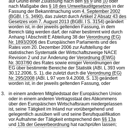
auf Grund einer Zulassung nach den
§§ 9
und
10
oder
nach Maßgabe des
§ 18 des Umweltauditgesetzes
in der
Fassung der Bekanntmachung vom
4. September 2002
(BGBl. I S. 3490
), das zuletzt durch
Artikel 2 Absatz 43 des
Gesetzes vom 7. August 2013 (BGBl. I S. 3154
) geändert
worden ist, in der jeweils geltenden Fassung, in dem
Bereich tätig werden darf, der näher bestimmt wird durch
Anhang I Abschnitt E Abteilung 38 der
Verordnung (EG)
Nr. 1893/2006
des Europäischen Parlaments und des
Rates vom 20. Dezember 2006 zur Aufstellung der
statistischen Systematik der Wirtschaftszweige NACE
Revision 2 und zur Änderung der
Verordnung (EWG)
Nr. 3037/90
des Rates sowie einiger Verordnungen der
EG über bestimmte Bereiche der Statistik (ABl. L 393 vom
30.12.2006, S. 1), die zuletzt durch die
Verordnung (EG)
Nr. 295/2008
(ABl. L 97 vom 9.4.2008, S. 13) geändert
worden ist, in der jeweils geltenden Fassung, oder
3.
in einem anderen Mitgliedstaat der Europäischen Union
oder in einem anderen Vertragsstaat des Abkommens
über den Europäischen Wirtschaftsraum niedergelassen
ist, seine Tätigkeit im Inland nur vorübergehend und
gelegentlich ausüben will und seine Berufsqualifikation
vor Aufnahme der Tätigkeit entsprechend den
§§ 13a
und
13b der Gewerbeordnung
hat nachprüfen lassen;