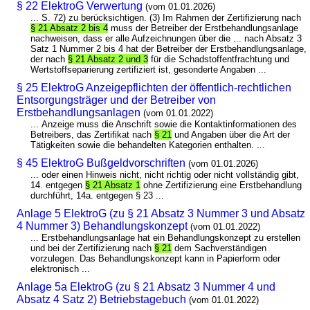
§ 22 ElektroG Verwertung
(vom 01.01.2026)
... S. 72) zu berücksichtigen. (3) Im Rahmen der Zertifizierung nach
§ 21 Absatz 2 bis 4
muss der Betreiber der Erstbehandlungsanlage
nachweisen, dass er alle Aufzeichnungen über die ... nach Absatz 3
Satz 1 Nummer 2 bis 4 hat der Betreiber der Erstbehandlungsanlage,
der nach
§ 21 Absatz 2 und 3
für die Schadstoffentfrachtung und
Wertstoffseparierung zertifiziert ist, gesonderte Angaben ...
§ 25 ElektroG Anzeigepflichten der öffentlich-rechtlichen
Entsorgungsträger und der Betreiber von
Erstbehandlungsanlagen
(vom 01.01.2022)
... Anzeige muss die Anschrift sowie die Kontaktinformationen des
Betreibers, das Zertifikat nach
§ 21
und Angaben über die Art der
Tätigkeiten sowie die behandelten Kategorien enthalten. ...
§ 45 ElektroG Bußgeldvorschriften
(vom 01.01.2026)
... oder einen Hinweis nicht, nicht richtig oder nicht vollständig gibt,
14. entgegen
§ 21 Absatz 1
ohne Zertifizierung eine Erstbehandlung
durchführt, 14a. entgegen § 23 ...
Anlage 5 ElektroG (zu § 21 Absatz 3 Nummer 3 und Absatz
4 Nummer 3) Behandlungskonzept
(vom 01.01.2022)
... Erstbehandlungsanlage hat ein Behandlungskonzept zu erstellen
und bei der Zertifizierung nach
§ 21
dem Sachverständigen
vorzulegen. Das Behandlungskonzept kann in Papierform oder
elektronisch ...
Anlage 5a ElektroG (zu § 21 Absatz 3 Nummer 4 und
Absatz 4 Satz 2) Betriebstagebuch
(vom 01.01.2022)