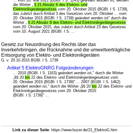
... vom 20. Mai 2021 (BGBl. I S. 1145) geändert worden ist, werden
die Wörter „
§ 21 Absatz 6 des Elektro- und
Elektronikgerätegesetzes
vom 20. Oktober 2015 (BGBl. I S. 1739),
das zuletzt durch Artikel 3 des Gesetzes vom 20. Oktober ... vom
20. Oktober 2015 (BGBl. I S. 1739) geändert worden ist" durch die
Wörter „
§ 21 Absatz 8 des Elektro- und Elektronikgerätegesetzes
vom 20. Oktober 2015, das zuletzt durch Artikel 23 des Gesetzes
vom 10. August 2021 (BGBl. I S. ...
Gesetz zur Neuordnung des Rechts über das
Inverkehrbringen, die Rücknahme und die umweltverträgliche
Entsorgung von Elektro- und Elektronikgeräten
G. v. 20.10.2015 BGBl. I S. 1739
Artikel 5 ElektroGNRG Folgeänderungen
... 2010 (BGBl. I S. 1163) geändert worden ist," durch die Wörter
„§§ 20
bis
22 des Elektro- und Elektronikgerätegesetzes vom
20. Oktober 2015 (BGBl. I S. 1739)" ... 2007 (BGBl. I S. 1462)
geändert worden ist," durch die Wörter „§§ 20
bis
22 des Elektro- und
Elektronikgerätegesetzes vom 20. Oktober 2015
(BGBl. I S. 1739)" ...
Link zu dieser Seite
: https://www.buzer.de/21_ElektroG.htm