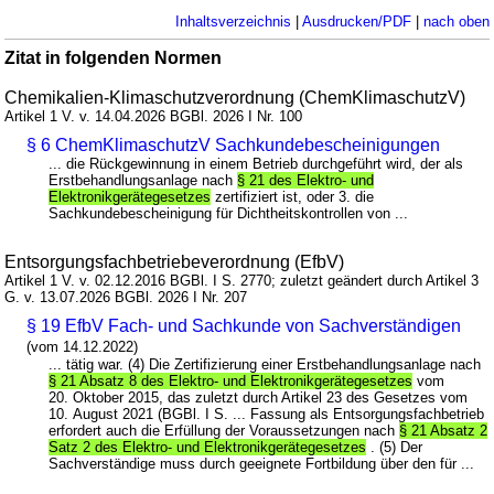
Inhaltsverzeichnis
|
Ausdrucken/PDF
|
nach oben
Zitat in folgenden Normen
Chemikalien-Klimaschutzverordnung (ChemKlimaschutzV)
Artikel 1 V. v. 14.04.2026 BGBl. 2026 I Nr. 100
§ 6 ChemKlimaschutzV Sachkundebescheinigungen
... die Rückgewinnung in einem Betrieb durchgeführt wird, der als
Erstbehandlungsanlage nach
§ 21 des Elektro- und
Elektronikgerätegesetzes
zertifiziert ist, oder 3. die
Sachkundebescheinigung für Dichtheitskontrollen von ...
Entsorgungsfachbetriebeverordnung (EfbV)
Artikel 1 V. v. 02.12.2016 BGBl. I S. 2770; zuletzt geändert durch Artikel 3
G. v. 13.07.2026 BGBl. 2026 I Nr. 207
§ 19 EfbV Fach- und Sachkunde von Sachverständigen
(vom 14.12.2022)
... tätig war. (4) Die Zertifizierung einer Erstbehandlungsanlage nach
§ 21 Absatz 8 des Elektro- und Elektronikgerätegesetzes
vom
20. Oktober 2015, das zuletzt durch Artikel 23 des Gesetzes vom
10. August 2021 (BGBl. I S. ... Fassung als Entsorgungsfachbetrieb
erfordert auch die Erfüllung der Voraussetzungen nach
§ 21 Absatz 2
Satz 2 des Elektro- und Elektronikgerätegesetzes
. (5) Der
Sachverständige muss durch geeignete Fortbildung über den für ...