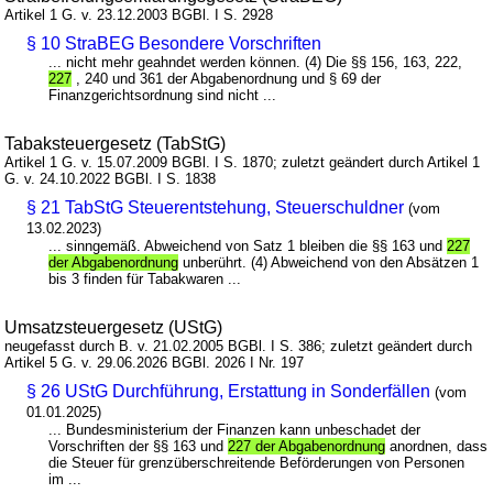
Artikel 1 G. v. 23.12.2003 BGBl. I S. 2928
§ 10 StraBEG Besondere Vorschriften
... nicht mehr geahndet werden können. (4) Die §§ 156, 163, 222,
227
, 240 und 361 der Abgabenordnung und § 69 der
Finanzgerichtsordnung sind nicht ...
Tabaksteuergesetz (TabStG)
Artikel 1 G. v. 15.07.2009 BGBl. I S. 1870; zuletzt geändert durch Artikel 1
G. v. 24.10.2022 BGBl. I S. 1838
§ 21 TabStG Steuerentstehung, Steuerschuldner
(vom
13.02.2023)
... sinngemäß. Abweichend von Satz 1 bleiben die §§ 163 und
227
der Abgabenordnung
unberührt. (4) Abweichend von den Absätzen 1
bis 3 finden für Tabakwaren ...
Umsatzsteuergesetz (UStG)
neugefasst durch B. v. 21.02.2005 BGBl. I S. 386; zuletzt geändert durch
Artikel 5 G. v. 29.06.2026 BGBl. 2026 I Nr. 197
§ 26 UStG Durchführung, Erstattung in Sonderfällen
(vom
01.01.2025)
... Bundesministerium der Finanzen kann unbeschadet der
Vorschriften der §§ 163 und
227 der Abgabenordnung
anordnen, dass
die Steuer für grenzüberschreitende Beförderungen von Personen
im ...