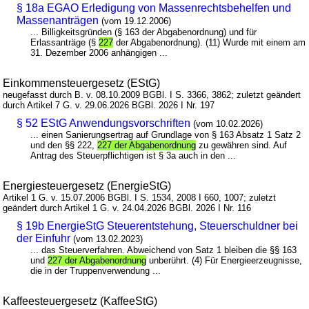
§ 18a EGAO Erledigung von Massenrechtsbehelfen und
Massenanträgen
(vom 19.12.2006)
... Billigkeitsgründen (§ 163 der Abgabenordnung) und für
Erlassanträge (§
227
der Abgabenordnung). (11) Wurde mit einem am
31. Dezember 2006 anhängigen ...
Einkommensteuergesetz (EStG)
neugefasst durch B. v. 08.10.2009 BGBl. I S. 3366, 3862; zuletzt geändert
durch Artikel 7 G. v. 29.06.2026 BGBl. 2026 I Nr. 197
§ 52 EStG Anwendungsvorschriften
(vom 10.02.2026)
... einen Sanierungsertrag auf Grundlage von § 163 Absatz 1 Satz 2
und den §§ 222,
227 der Abgabenordnung
zu gewähren sind. Auf
Antrag des Steuerpflichtigen ist § 3a auch in den ...
Energiesteuergesetz (EnergieStG)
Artikel 1 G. v. 15.07.2006 BGBl. I S. 1534, 2008 I 660, 1007; zuletzt
geändert durch Artikel 1 G. v. 24.04.2026 BGBl. 2026 I Nr. 116
§ 19b EnergieStG Steuerentstehung, Steuerschuldner bei
der Einfuhr
(vom 13.02.2023)
... das Steuerverfahren. Abweichend von Satz 1 bleiben die §§ 163
und
227 der Abgabenordnung
unberührt. (4) Für Energieerzeugnisse,
die in der Truppenverwendung ...
Kaffeesteuergesetz (KaffeeStG)