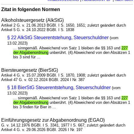
Zitat in folgenden Normen
Alkoholsteuergesetz (AlkStG)
Artikel 2 G. v. 21.06.2013 BGBl. I S. 1650, 1651; zuletzt geändert durch
Artikel 5 G. v. 24.10.2022 BGBl. I S. 1838
§ 22 AlkStG Steuerentstehung, Steuerschuldner
(vom
13.02.2023)
... sinngemäß. Abweichend von Satz 1 bleiben die §§ 163 und
227
der Abgabenordnung
unberührt. (4) Abweichend von den Absätzen 1
bis 3 sind für ...
Biersteuergesetz (BierStG)
Artikel 4 G. v. 15.07.2009 BGBl. I S. 1870, 1908; zuletzt geändert durch
Artikel 47 G. v. 02.12.2024 BGBl. 2024 I Nr. 387
§ 18 BierStG Steuerentstehung, Steuerschuldner
(vom
13.02.2023)
... sinngemäß. Abweichend von Satz 1 bleiben die §§ 163 und
227
der Abgabenordnung
unberührt. (4) Abweichend von den Absätzen 1
bis 3 finden für Bier in ...
Einführungsgesetz zur Abgabenordnung (EGAO)
G. v. 14.12.1976 BGBl. I S. 3341, 1977 I S. 667; zuletzt geändert durch
Artikel 4 G. v. 29.06.2026 BGBl. 2026 I Nr. 197