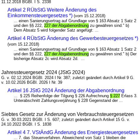
11.12.2018 BGBl. I S. 2338
Artikel 2 RÜbStG Weitere Änderung des
Einkommensteuergesetzes *)
(vom 15.12.2018)
... einen Sanierungsertrag auf Grundlage von § 163 Absatz 1 Satz 2
und den §§ 222,
227 der Abgabenordnung
zu gewähren sind." b)
Dem Absatz 5 wird folgender Satz angefügt: ...
Artikel 4 RÜbStG Änderung des Gewerbesteuergesetzes *)
(vom 15.12.2018)
... einen Sanierungsertrag auf Grundlage von § 163 Absatz 1 Satz 2
und den §§ 222,
227 der Abgabenordnung
zu gewähren sind." b) Der
bisherige Absatz 2c wird Absatz 2d. ...
Jahressteuergesetz 2024 (JStG 2024)
G. v. 02.12.2024 BGBl. 2024 I Nr. 387; zuletzt geändert durch Artikel 9 G.
v. 10.02.2026 BGBl. 2026 I Nr. 39
Artikel 16 JStG 2024 Änderung der Abgabenordnung
... § 225 Reihenfolge der Tilgung § 226 Aufrechnung
§ 227
Erlass 3.
Unterabschnitt Zahlungsverjährung § 228 Gegenstand der ...
Siebtes Gesetz zur Änderung von Verbrauchsteuergesetzen
G. v. 30.03.2021 BGBl. I S. 607; zuletzt geändert durch Artikel 15 G. v.
24.10.2022 BGBl. I S. 1838
Artikel 4 7. VStÄndG Änderung des Energiesteuergesetzes
... 7. das Steuerverfahren. Abweichend von Satz 1 bleiben die