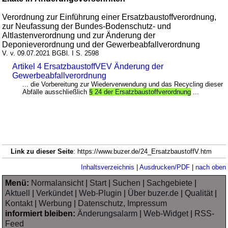
Verordnung zur Einführung einer Ersatzbaustoffverordnung,
zur Neufassung der Bundes-Bodenschutz- und
Altlastenverordnung und zur Änderung der
Deponieverordnung und der Gewerbeabfallverordnung
V. v. 09.07.2021 BGBl. I S. 2598
Artikel 4 ErsatzbaustoffVEV Änderung der
Gewerbeabfallverordnung
... die Vorbereitung zur Wiederverwendung und das Recycling dieser
Abfälle ausschließlich
§ 24 der Ersatzbaustoffverordnung
...
Link zu dieser Seite
: https://www.buzer.de/24_ErsatzbaustoffV.htm
Inhaltsverzeichnis
|
Ausdrucken/PDF
|
nach oben
Menü:
Normalansicht
|
Start
|
Suchen
|
Sachgebiete
|
Aktuell
|
Verkündet
|
Web-Plugin
|
Über buzer.de
|
Qualität
|
Kontakt
|
Werbung
|
Datenschutz, Impressum
informiert bleiben:
Änderungsalarm
|
Web-Widget
|
RSS-
Feed