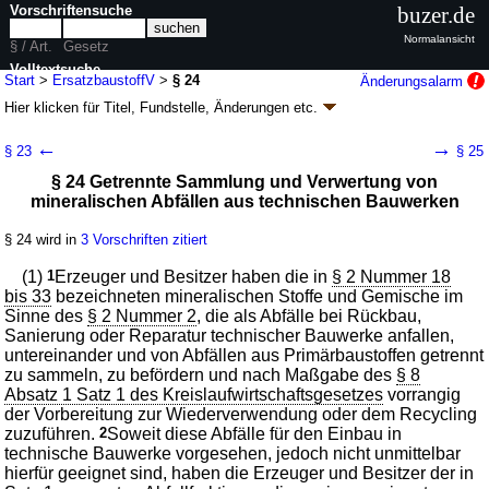
Vorschriftensuche
buzer.de
Normalansicht
§ / Art.
Gesetz
Volltextsuche
Start
>
ErsatzbaustoffV
>
§ 24
Änderungsalarm
Hier klicken für
Titel, Fundstelle, Änderungen
etc.
nur in ErsatzbaustoffV
§ 24 - Ersatzbaustoffverordnung
←
→
§ 23
§ 25
(ErsatzbaustoffV)
§ 24 Getrennte Sammlung und Verwertung von
Artikel 1 V. v. 09.07.2021
BGBl. I S. 2598
(
Nr. 43
); zuletzt geändert durch
mineralischen Abfällen aus technischen Bauwerken
Artikel 1
V. v. 13.07.2023
BGBl. 2023 I Nr. 186
Geltung ab 01.08.2023; FNA: 2129-56-9
Umweltschutz
§ 24 wird in
3 Vorschriften zitiert
2 weitere Fassungen
|
Drucksachen / Entwurf / Begründung
|
wird in 14 Vorschriften zitiert
(1)
1
Erzeuger und Besitzer haben die in
§ 2 Nummer 18
bis 33
bezeichneten mineralischen Stoffe und Gemische im
Abschnitt 5 Getrennte Sammlung von mineralischen
Sinne des
§ 2 Nummer 2
, die als Abfälle bei Rückbau,
Abfällen
Sanierung oder Reparatur technischer Bauwerke anfallen,
untereinander und von Abfällen aus Primärbaustoffen getrennt
zu sammeln, zu befördern und nach Maßgabe des
§ 8
Absatz 1 Satz 1 des Kreislaufwirtschaftsgesetzes
vorrangig
der Vorbereitung zur Wiederverwendung oder dem Recycling
zuzuführen.
2
Soweit diese Abfälle für den Einbau in
technische Bauwerke vorgesehen, jedoch nicht unmittelbar
hierfür geeignet sind, haben die Erzeuger und Besitzer der in