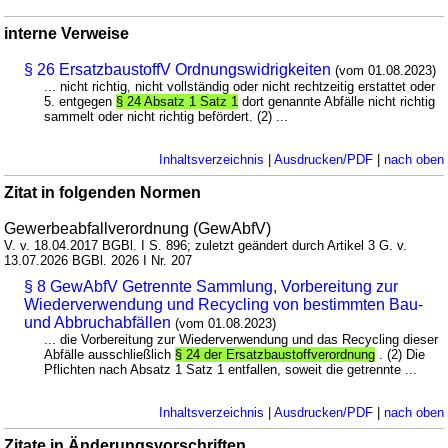
interne Verweise
§ 26 ErsatzbaustoffV Ordnungswidrigkeiten
(vom 01.08.2023)
... nicht richtig, nicht vollständig oder nicht rechtzeitig erstattet oder
5. entgegen
§ 24 Absatz 1 Satz 1
dort genannte Abfälle nicht richtig
sammelt oder nicht richtig befördert. (2) ...
Inhaltsverzeichnis
|
Ausdrucken/PDF
|
nach oben
Zitat in folgenden Normen
Gewerbeabfallverordnung (GewAbfV)
V. v. 18.04.2017 BGBl. I S. 896; zuletzt geändert durch Artikel 3 G. v.
13.07.2026 BGBl. 2026 I Nr. 207
§ 8 GewAbfV Getrennte Sammlung, Vorbereitung zur
Wiederverwendung und Recycling von bestimmten Bau-
und Abbruchabfällen
(vom 01.08.2023)
... die Vorbereitung zur Wiederverwendung und das Recycling dieser
Abfälle ausschließlich
§ 24 der Ersatzbaustoffverordnung
. (2) Die
Pflichten nach Absatz 1 Satz 1 entfallen, soweit die getrennte ...
Inhaltsverzeichnis
|
Ausdrucken/PDF
|
nach oben
Zitate in Änderungsvorschriften