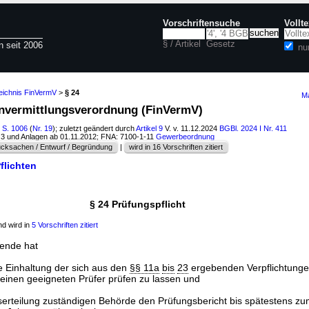
Vorschriftensuche
Vollt
§ / Artikel
Gesetz
n seit 2006
nu
zeichnis FinVermV
>
§ 24
Ma
envermittlungsverordnung (FinVermV)
I S. 1006
(
Nr. 19
); zuletzt geändert durch
Artikel 9
V. v. 11.12.2024
BGBl. 2024 I Nr. 411
s 3 und Anlagen ab 01.11.2012; FNA: 7100-1-11
Gewerbeordnung
cksachen / Entwurf / Begründung
|
wird in 16 Vorschriften zitiert
flichten
§ 24 Prüfungspflicht
d wird in
5 Vorschriften zitiert
ende hat
e Einhaltung der sich aus den
§§ 11a
bis
23
ergebenden Verpflichtungen
einen geeigneten Prüfer prüfen zu lassen und
niserteilung zuständigen Behörde den Prüfungsbericht bis spätestens 