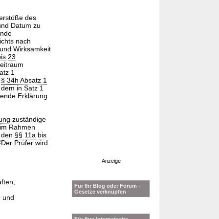
Verstöße des
 und Datum zu
ende
richts nach
 und Wirksamkeit
is
23
eitraum
atz 1
r
§ 34h Absatz 1
u dem in Satz 1
hende Erklärung
ung
zuständige
n im Rahmen
s den
§§ 11a
bis
2
Der Prüfer wird
Anzeige
ften,
Für Ihr Blog oder Forum -
Gesetze verknüpfen
e und