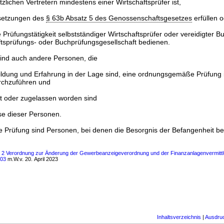
zlichen Vertretern mindestens einer Wirtschaftsprüfer ist,
ssetzungen des
§ 63b Absatz 5 des Genossenschaftsgesetzes
erfüllen 
re Prüfungstätigkeit selbstständiger Wirtschaftsprüfer oder vereidigter 
ftsprüfungs- oder Buchprüfungsgesellschaft bedienen.
sind auch andere Personen, die
bildung und Erfahrung in der Lage sind, eine ordnungsgemäße Prüfung 
rchzuführen und
llt oder zugelassen worden sind
e dieser Personen.
ne Prüfung sind Personen, bei denen die Besorgnis der Befangenheit be
ls 2 Verordnung zur Änderung der Gewerbeanzeigeverordnung und der Finanzanlagenvermittl
103
m.W.v. 20. April 2023
Inhaltsverzeichnis
|
Ausdru