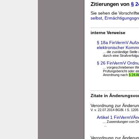
Zitierungen von
§ 
Sie sehen die Vorschrifte
selbst
,
Ermächtigungsgr
interne Verweise
§ 18a FinVermV Aufze
elektronischer Komm
... die zuständige Stell
durch eine Strafverfolg
§ 26 FinVermV Ordnu
... vorgeschriebenen W
Prüfungsbericht oder eine
Anordnung nach
§ 24 A
Zitate in Änderungsvor
Verordnung zur Änderun
V. v. 22.07.2014 BGBl. I S. 1205
Artikel 1 FinVermVÄ
... Zuwendungen von Dr
...
Verordnung zur Änderun