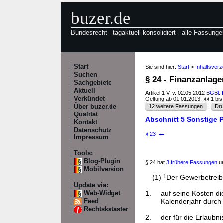
buzer.de
Bundesrecht - tagaktuell konsolidiert - alle Fassunge
Start
Sie sind hier:
Start
>
Inhaltsver
Suchen
§ 24 - Finanzanlag
Sachgebiete
Aktuell
Artikel 1 V. v. 02.05.2012
BGBl. 
Verkündet
Geltung ab 01.01.2013, §§ 1 bi
Über buzer.de
12 weitere Fassungen
|
Dru
Qualität
Abschnitt 5 Sonstige P
Kontakt
Datenschutz
←
§ 23
Impressum
Tools:
Blog-Plugin
§ 24 hat
3 frühere Fassungen
un
Mobilversion
(1)
1
Der Gewerbetreib
Update via:
1.
auf seine Kosten di
Web-Widget
Kalenderjahr durch 
Feed
Rechtskataster
2.
der für die Erlaub