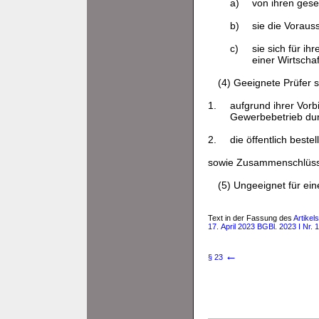
a)
von ihren geset
b)
sie die Vorau
c)
sie sich für ih
einer Wirtscha
(4) Geeignete Prüfer 
1.
aufgrund ihrer Vor
Gewerbebetrieb du
2.
die öffentlich beste
sowie Zusammenschlüss
(5) Ungeeignet für ei
Text in der Fassung des
Artike
17. April 2023 BGBl. 2023 I Nr. 
←
§ 23