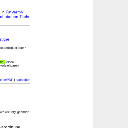
n in
FinVermV
ehobenen Titeln
.
tiger
ständigkeit oder 4.
tz 5
einen
r vollziehbaren
..
cken/PDF
|
nach oben
ird wie folgt geändert:
sverordnung