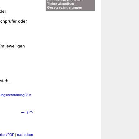
Für Ihre Internetseite -
Ticker aktuellste
Gesetzesänderungen
oder
Buchprüfer oder
im jeweiligen
steht.
ungsverordnung V. v.
→
§ 25
cken/PDF
|
nach oben