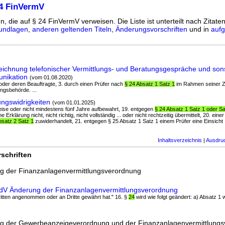
24 FinVermV
n, die auf § 24 FinVermV verweisen. Die Liste ist unterteilt nach Zitate
undlagen
,
anderen geltenden Titeln
,
Änderungsvorschriften
und in
aufg
ichnung telefonischer Vermittlungs- und Beratungsgespräche und sons
unikation
(vom 01.08.2020)
e oder deren Beauftragte, 3. durch einen Prüfer nach
§ 24 Absatz 1 Satz 1
im Rahmen seiner Zu
ungsbehörde. ...
ngswidrigkeiten
(vom 01.01.2025)
eise oder nicht mindestens fünf Jahre aufbewahrt, 19. entgegen
§ 24 Absatz 1 Satz 1 oder Sa
 Erklärung nicht, nicht richtig, nicht vollständig ... oder nicht rechtzeitig übermittelt, 20. eine
bsatz 2 Satz 1
zuwiderhandelt, 21. entgegen § 25 Absatz 1 Satz 1 einem Prüfer eine Einsicht .
Inhaltsverzeichnis
|
Ausdru
schriften
g der Finanzanlagenvermittlungsverordnung
ndV Änderung der Finanzanlagenvermittlungsverordnung
itten angenommen oder an Dritte gewährt hat." 16. §
24
wird wie folgt geändert: a) Absatz 1 w
g der Gewerbeanzeigeverordnung und der Finanzanlagenvermittlung