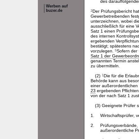
des darauffolgenden
Werben auf
buzer.de
2
Der Prüfungsbericht ha
Gewerbetreibenden festg
unterzeichnen, wobei d
ausschließlich für eine V
Satz 1 einen Prüfungsbe
des internen Kontrollsys
ergebenden Verpflichtu
bestätigt; spätestens n
vorzulegen.
5
Sofern der
Satz 1 der Gewerbeord
genannten Termin anstel
zu übermitteln.
(2)
1
Die für die Erlau
Behörde kann aus beson
einer außerordentlichen
23
ergebenden Pflichten
von der nach Satz 1 zu
(3) Geeignete Prüfer s
1.
Wirtschaftsprüfer, 
2.
Prüfungsverbände,
außerordentliche Pr