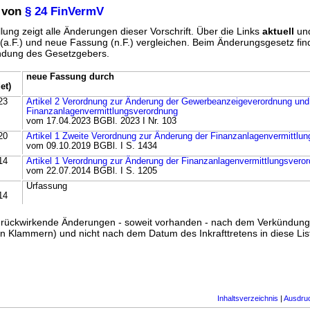
 von
§ 24 FinVermV
lung zeigt alle Änderungen dieser Vorschrift. Über die Links
aktuell
un
g (a.F.) und neue Fassung (n.F.) vergleichen. Beim Änderungsgesetz fi
ündung des Gesetzgebers.
neue Fassung durch
et)
23
Artikel 2 Verordnung zur Änderung der Gewerbeanzeigeverordnung und
Finanzanlagenvermittlungsverordnung
vom 17.04.2023 BGBl. 2023 I Nr. 103
20
Artikel 1 Zweite Verordnung zur Änderung der Finanzanlagenvermittlu
vom 09.10.2019 BGBl. I S. 1434
14
Artikel 1 Verordnung zur Änderung der Finanzanlagenvermittlungsvero
vom 22.07.2014 BGBl. I S. 1205
Urfassung
14
ss rückwirkende Änderungen - soweit vorhanden - nach dem Verkündun
n Klammern) und nicht nach dem Datum des Inkrafttretens in diese List
Inhaltsverzeichnis
|
Ausdru