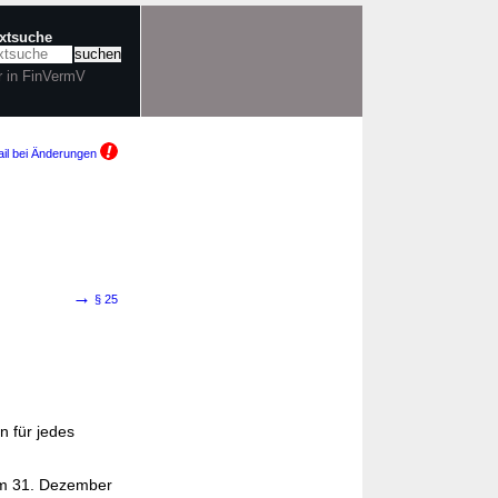
extsuche
r in FinVermV
il bei Änderungen
→
§ 25
 für jedes
zum 31. Dezember