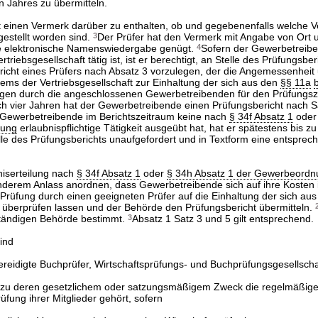
 Jahres zu übermitteln.
t einen Vermerk darüber zu enthalten, ob und gegebenenfalls welche 
estellt worden sind.
3
Der Prüfer hat den Vermerk mit Angabe von Ort
ie elektronische Namenswiedergabe genügt.
4
Sofern der Gewerbetreib
ertriebsgesellschaft tätig ist, ist er berechtigt, an Stelle des Prüfungsbe
richt eines Prüfers nach Absatz 3 vorzulegen, der die Angemessenheit
tems der Vertriebsgesellschaft zur Einhaltung der sich aus den
§§ 11a
b
ngen durch die angeschlossenen Gewerbetreibenden für den Prüfungsz
ach vier Jahren hat der Gewerbetreibende einen Prüfungsbericht nach S
 Gewerbetreibende im Berichtszeitraum keine nach
§ 34f Absatz 1
ode
nung
erlaubnispflichtige Tätigkeit ausgeübt hat, hat er spätestens bis z
le des Prüfungsberichts unaufgefordert und in Textform eine entsprec
bniserteilung nach
§ 34f Absatz 1
oder
§ 34h Absatz 1 der Gewerbeordn
derem Anlass anordnen, dass Gewerbetreibende sich auf ihre Koste
 Prüfung durch einen geeigneten Prüfer auf die Einhaltung der sich au
 überprüfen lassen und der Behörde den Prüfungsbericht übermitteln.
ständigen Behörde bestimmt.
3
Absatz 1 Satz 3 und 5 gilt entsprechend.
ind
vereidigte Buchprüfer, Wirtschaftsprüfungs- und Buchprüfungsgesellscha
 zu deren gesetzlichem oder satzungsmäßigem Zweck die regelmäßig
üfung ihrer Mitglieder gehört, sofern