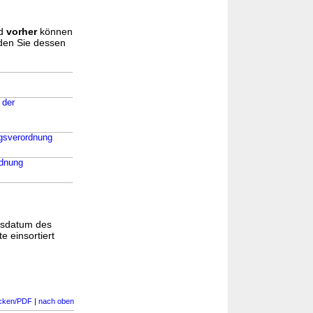
d
vorher
können
nden Sie dessen
 der
ngsverordnung
rdnung
gsdatum des
e einsortiert
cken/PDF
|
nach oben