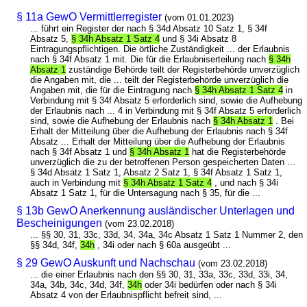
§ 11a GewO Vermittlerregister
(vom 01.01.2023)
... führt ein Register der nach § 34d Absatz 10 Satz 1, § 34f
Absatz 5,
§ 34h Absatz 1 Satz 4
und § 34i Absatz 8
Eintragungspflichtigen. Die örtliche Zuständigkeit ... der Erlaubnis
nach § 34f Absatz 1 mit. Die für die Erlaubniserteilung nach
§ 34h
Absatz 1
zuständige Behörde teilt der Registerbehörde unverzüglich
die Angaben mit, die ... teilt der Registerbehörde unverzüglich die
Angaben mit, die für die Eintragung nach
§ 34h Absatz 1 Satz 4
in
Verbindung mit § 34f Absatz 5 erforderlich sind, sowie die Aufhebung
der Erlaubnis nach ... 4 in Verbindung mit § 34f Absatz 5 erforderlich
sind, sowie die Aufhebung der Erlaubnis nach
§ 34h Absatz 1
. Bei
Erhalt der Mitteilung über die Aufhebung der Erlaubnis nach § 34f
Absatz ... Erhalt der Mitteilung über die Aufhebung der Erlaubnis
nach § 34f Absatz 1 und
§ 34h Absatz 1
hat die Registerbehörde
unverzüglich die zu der betroffenen Person gespeicherten Daten ...
§ 34d Absatz 1 Satz 1, Absatz 2 Satz 1, § 34f Absatz 1 Satz 1,
auch in Verbindung mit
§ 34h Absatz 1 Satz 4
, und nach § 34i
Absatz 1 Satz 1, für die Untersagung nach § 35, für die ...
§ 13b GewO Anerkennung ausländischer Unterlagen und
Bescheinigungen
(vom 23.02.2018)
... §§ 30, 31, 33c, 33d, 34, 34a, 34c Absatz 1 Satz 1 Nummer 2, den
§§ 34d, 34f,
34h
, 34i oder nach § 60a ausgeübt ...
§ 29 GewO Auskunft und Nachschau
(vom 23.02.2018)
... die einer Erlaubnis nach den §§ 30, 31, 33a, 33c, 33d, 33i, 34,
34a, 34b, 34c, 34d, 34f,
34h
oder 34i bedürfen oder nach § 34i
Absatz 4 von der Erlaubnispflicht befreit sind, ...