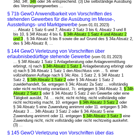
34d, 34f,
34h
oder 34i entsprechend. (3) Die selbständige Ausübung
des Versteigerergewerbes ...
§ 71b GewO Anwendbarkeit von Vorschriften des
stehenden Gewerbes für die Ausübung im Messe-,
Ausstellungs- und Marktgewerbe
(vom 01.01.2023)
... Absatz 1 Satz 6 und 7, Absatz 2 Satz 3 bis 6, Absatz 3 und 8
bis 10, § 34f Absatz 4 bis 6,
§ 34h Absatz 1 Satz 4 und Absatz 2
und 3
, § 34i Absatz 5 bis 8 sowie die auf Grund des § 34a Absatz 2,
des § 34b Absatz 8, ...
§ 144 GewO Verletzung von Vorschriften über
erlaubnisbedürftige stehende Gewerbe
(vom 01.01.2023)
... § 34f Absatz 1 Satz 1 Anlageberatung oder Anlagevermittlung
erbringt, n) nach
§ 34h Absatz 1 Satz 1
Anlageberatung erbringt oder
o) nach § 34i Absatz 1 Satz 1 den Abschluss von ... 5. einer
vollziehbaren Auflage nach § 34c Abs. 1 Satz 2, § 34f Absatz 1
Satz 2,
§ 34h Absatz 1 Satz 2
oder § 34i Absatz 1 Satz 2
zuwiderhandelt, 5a. entgegen § 34c Absatz 2a Satz ... vollständig
oder nicht rechtzeitig veranlasst, 7c. entgegen § 34d Absatz 3,
§ 34h
Absatz 2 Satz 1
oder § 34i Absatz 5 Satz 2 ein Gewerbe oder eine
Tätigkeit ausübt, 7d. ... nicht, nicht richtig, nicht vollständig oder
nicht rechtzeitig macht, 10. entgegen
§ 34h Absatz 3 Satz 2
oder
§ 34i Absatz 5 eine Zuwendung annimmt oder 11. entgegen § 34h
Absatz 3 ... 34h Absatz 3 Satz 2 oder § 34i Absatz 5 eine
Zuwendung annimmt oder 11. entgegen
§ 34h Absatz 3 Satz 3
eine
Zuwendung nicht, nicht vollständig oder nicht rechtzeitig auskehrt.
(3) ...
§ 145 GewO Verletzung von Vorschriften über das