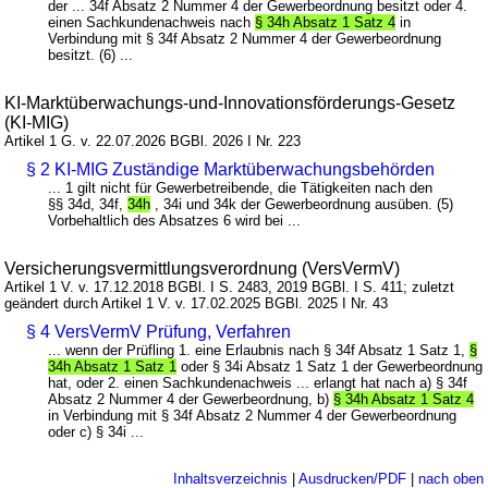
der ... 34f Absatz 2 Nummer 4 der Gewerbeordnung besitzt oder 4.
einen Sachkundenachweis nach
§ 34h Absatz 1 Satz 4
in
Verbindung mit § 34f Absatz 2 Nummer 4 der Gewerbeordnung
besitzt. (6) ...
KI-Marktüberwachungs-und-Innovationsförderungs-Gesetz
(KI-MIG)
Artikel 1 G. v. 22.07.2026 BGBl. 2026 I Nr. 223
§ 2 KI-MIG Zuständige Marktüberwachungsbehörden
... 1 gilt nicht für Gewerbetreibende, die Tätigkeiten nach den
§§ 34d, 34f,
34h
, 34i und 34k der Gewerbeordnung ausüben. (5)
Vorbehaltlich des Absatzes 6 wird bei ...
Versicherungsvermittlungsverordnung (VersVermV)
Artikel 1 V. v. 17.12.2018 BGBl. I S. 2483, 2019 BGBl. I S. 411; zuletzt
geändert durch Artikel 1 V. v. 17.02.2025 BGBl. 2025 I Nr. 43
§ 4 VersVermV Prüfung, Verfahren
... wenn der Prüfling 1. eine Erlaubnis nach § 34f Absatz 1 Satz 1,
§
34h Absatz 1 Satz 1
oder § 34i Absatz 1 Satz 1 der Gewerbeordnung
hat, oder 2. einen Sachkundenachweis ... erlangt hat nach a) § 34f
Absatz 2 Nummer 4 der Gewerbeordnung, b)
§ 34h Absatz 1 Satz 4
in Verbindung mit § 34f Absatz 2 Nummer 4 der Gewerbeordnung
oder c) § 34i ...
Inhaltsverzeichnis
|
Ausdrucken/PDF
|
nach oben