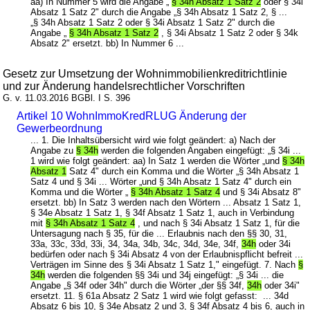
aa) In Nummer 5 wird die Angabe „
§ 34h Absatz 1 Satz 2
oder § 34i
Absatz 1 Satz 2" durch die Angabe „§ 34h Absatz 1 Satz 2, § ...
„§ 34h Absatz 1 Satz 2 oder § 34i Absatz 1 Satz 2" durch die
Angabe „
§ 34h Absatz 1 Satz 2
, § 34i Absatz 1 Satz 2 oder § 34k
Absatz 2" ersetzt. bb) In Nummer 6 ...
Gesetz zur Umsetzung der Wohnimmobilienkreditrichtlinie
und zur Änderung handelsrechtlicher Vorschriften
G. v. 11.03.2016 BGBl. I S. 396
Artikel 10 WohnImmoKredRLUG Änderung der
Gewerbeordnung
... 1. Die Inhaltsübersicht wird wie folgt geändert: a) Nach der
Angabe zu
§ 34h
werden die folgenden Angaben eingefügt: „§ 34i ...
1 wird wie folgt geändert: aa) In Satz 1 werden die Wörter „und
§ 34h
Absatz 1
Satz 4" durch ein Komma und die Wörter „§ 34h Absatz 1
Satz 4 und § 34i ... Wörter „und § 34h Absatz 1 Satz 4" durch ein
Komma und die Wörter „
§ 34h Absatz 1 Satz 4
und § 34i Absatz 8"
ersetzt. bb) In Satz 3 werden nach den Wörtern ... Absatz 1 Satz 1,
§ 34e Absatz 1 Satz 1, § 34f Absatz 1 Satz 1, auch in Verbindung
mit
§ 34h Absatz 1 Satz 4
, und nach § 34i Absatz 1 Satz 1, für die
Untersagung nach § 35, für die ... Erlaubnis nach den §§ 30, 31,
33a, 33c, 33d, 33i, 34, 34a, 34b, 34c, 34d, 34e, 34f,
34h
oder 34i
bedürfen oder nach § 34i Absatz 4 von der Erlaubnispflicht befreit ...
Verträgen im Sinne des § 34i Absatz 1 Satz 1," eingefügt. 7. Nach
§
34h
werden die folgenden §§ 34i und 34j eingefügt: „§ 34i ... die
Angabe „§ 34f oder 34h" durch die Wörter „der §§ 34f,
34h
oder 34i"
ersetzt. 11. § 61a Absatz 2 Satz 1 wird wie folgt gefasst: ... 34d
Absatz 6 bis 10, § 34e Absatz 2 und 3, § 34f Absatz 4 bis 6, auch in