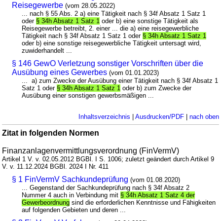
Reisegewerbe
(vom 28.05.2022)
... nach § 55 Abs. 2 a) eine Tätigkeit nach § 34f Absatz 1 Satz 1
oder
§ 34h Absatz 1 Satz 1
oder b) eine sonstige Tätigkeit als
Reisegewerbe betreibt, 2. einer ... die a) eine reisegewerbliche
Tätigkeit nach § 34f Absatz 1 Satz 1 oder
§ 34h Absatz 1 Satz 1
oder b) eine sonstige reisegewerbliche Tätigkeit untersagt wird,
zuwiderhandelt ...
§ 146 GewO Verletzung sonstiger Vorschriften über die
Ausübung eines Gewerbes
(vom 01.01.2023)
... a) zum Zwecke der Ausübung einer Tätigkeit nach § 34f Absatz 1
Satz 1 oder
§ 34h Absatz 1 Satz 1
oder b) zum Zwecke der
Ausübung einer sonstigen gewerbsmäßigen ...
Inhaltsverzeichnis
|
Ausdrucken/PDF
|
nach oben
Zitat in folgenden Normen
Finanzanlagenvermittlungsverordnung (FinVermV)
Artikel 1 V. v. 02.05.2012 BGBl. I S. 1006; zuletzt geändert durch Artikel 9
V. v. 11.12.2024 BGBl. 2024 I Nr. 411
§ 1 FinVermV Sachkundeprüfung
(vom 01.08.2020)
... Gegenstand der Sachkundeprüfung nach § 34f Absatz 2
Nummer 4 auch in Verbindung mit
§ 34h Absatz 1 Satz 4 der
Gewerbeordnung
sind die erforderlichen Kenntnisse und Fähigkeiten
auf folgenden Gebieten und deren ...