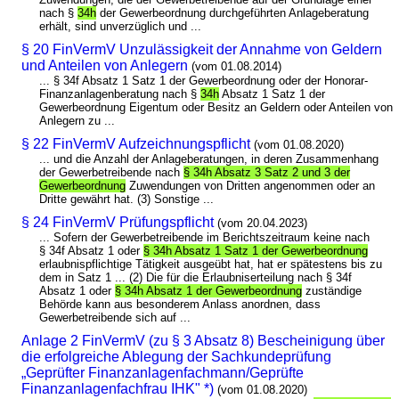
nach §
34h
der Gewerbeordnung durchgeführten Anlageberatung
erhält, sind unverzüglich und ...
§ 20 FinVermV Unzulässigkeit der Annahme von Geldern
und Anteilen von Anlegern
(vom 01.08.2014)
... § 34f Absatz 1 Satz 1 der Gewerbeordnung oder der Honorar-
Finanzanlagenberatung nach §
34h
Absatz 1 Satz 1 der
Gewerbeordnung Eigentum oder Besitz an Geldern oder Anteilen von
Anlegern zu ...
§ 22 FinVermV Aufzeichnungspflicht
(vom 01.08.2020)
... und die Anzahl der Anlageberatungen, in deren Zusammenhang
der Gewerbetreibende nach
§ 34h Absatz 3 Satz 2 und 3 der
Gewerbeordnung
Zuwendungen von Dritten angenommen oder an
Dritte gewährt hat. (3) Sonstige ...
§ 24 FinVermV Prüfungspflicht
(vom 20.04.2023)
... Sofern der Gewerbetreibende im Berichtszeitraum keine nach
§ 34f Absatz 1 oder
§ 34h Absatz 1 Satz 1 der Gewerbeordnung
erlaubnispflichtige Tätigkeit ausgeübt hat, hat er spätestens bis zu
dem in Satz 1 ... (2) Die für die Erlaubniserteilung nach § 34f
Absatz 1 oder
§ 34h Absatz 1 der Gewerbeordnung
zuständige
Behörde kann aus besonderem Anlass anordnen, dass
Gewerbetreibende sich auf ...
Anlage 2 FinVermV (zu § 3 Absatz 8) Bescheinigung über
die erfolgreiche Ablegung der Sachkundeprüfung
„Geprüfter Finanzanlagenfachmann/Geprüfte
Finanzanlagenfachfrau IHK" *)
(vom 01.08.2020)