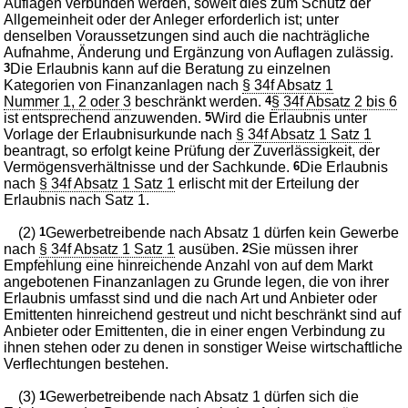
Auflagen verbunden werden, soweit dies zum Schutz der
Allgemeinheit oder der Anleger erforderlich ist; unter
denselben Voraussetzungen sind auch die nachträgliche
Aufnahme, Änderung und Ergänzung von Auflagen zulässig.
3
Die Erlaubnis kann auf die Beratung zu einzelnen
Kategorien von Finanzanlagen nach
§ 34f Absatz 1
Nummer 1, 2 oder 3
beschränkt werden.
4
§ 34f Absatz 2 bis 6
ist entsprechend anzuwenden.
5
Wird die Erlaubnis unter
Vorlage der Erlaubnisurkunde nach
§ 34f Absatz 1 Satz 1
beantragt, so erfolgt keine Prüfung der Zuverlässigkeit, der
Vermögensverhältnisse und der Sachkunde.
6
Die Erlaubnis
nach
§ 34f Absatz 1 Satz 1
erlischt mit der Erteilung der
Erlaubnis nach Satz 1.
(2)
1
Gewerbetreibende nach Absatz 1 dürfen kein Gewerbe
nach
§ 34f Absatz 1 Satz 1
ausüben.
2
Sie müssen ihrer
Empfehlung eine hinreichende Anzahl von auf dem Markt
angebotenen Finanzanlagen zu Grunde legen, die von ihrer
Erlaubnis umfasst sind und die nach Art und Anbieter oder
Emittenten hinreichend gestreut und nicht beschränkt sind auf
Anbieter oder Emittenten, die in einer engen Verbindung zu
ihnen stehen oder zu denen in sonstiger Weise wirtschaftliche
Verflechtungen bestehen.
(3)
1
Gewerbetreibende nach Absatz 1 dürfen sich die