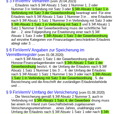
§ 3 FinVermV Verfahren
(vom 20.04.2023)
... Erlaubnis nach § 34f Absatz 1 Satz 1 Nummer 1, 2 oder
Nummer 3 in Verbindung mit Satz 3 oder
§ 34h Absatz 1 Satz 1 in
Verbindung mit Satz 3 der Gewerbeordnung
beantragt wird. Für eine
Erlaubnis nach § 34f Absatz 1 Satz 1 Nummer 3 in ... eine Erlaubnis
nach § 34f Absatz 1 Satz 1 Nummer 3 in Verbindung mit Satz 3 oder
§ 34h Absatz 1 Satz 1 in Verbindung mit Satz 3
und § 34f Absatz 1
Satz 1 Nummer 3 der Gewerbeordnung muss der schriftliche Teil
der ... 2. eine Folgeprüfung zur Erweiterung einer nach § 34f
Absatz 1 Satz 3 oder
§ 34h Absatz 1 Satz 3 der Gewerbeordnung
auf einzelne Kategorien von Finanzanlagen beschränkten Erlaubnis
ablegt oder 3. ...
§ 6 FinVermV Angaben zur Speicherung im
Vermittlerregister
(vom 01.08.2020)
... nach § 34f Absatz 1 Satz 1 der Gewerbeordnung oder als
Honorar-Finanzanlagenberater nach
§ 34h Absatz 1 Satz 1 der
Gewerbeordnung
besitzt, 4. der Umfang der Erlaubnis nach § 34f
Absatz 1 Satz 1 Nummer 1 bis 3 ... 4. der Umfang der Erlaubnis
nach § 34f Absatz 1 Satz 1 Nummer 1 bis 3 oder nach
§ 34h Absatz
1 Satz 1 in Verbindung mit Satz 3 der Gewerbeordnung
, 5. die
Bezeichnung und die Anschrift der zuständigen Erlaubnisbehörde
und ...
§ 9 FinVermV Umfang der Versicherung
(vom 01.08.2020)
... Die Versicherung gemäß § 34f Absatz 2 Nummer 3, auch in
Verbindung mit
§ 34h Absatz 1 Satz 4, der Gewerbeor
dnung muss
bei einem im Inland zum Geschäftsbetrieb zugelassenen
Versicherungsunternehmen ... eines Jahres, unabhängig vom
Umfang der Erlaubnis nach § 34f Absatz 1 Satz 1 oder nach
§ 34h