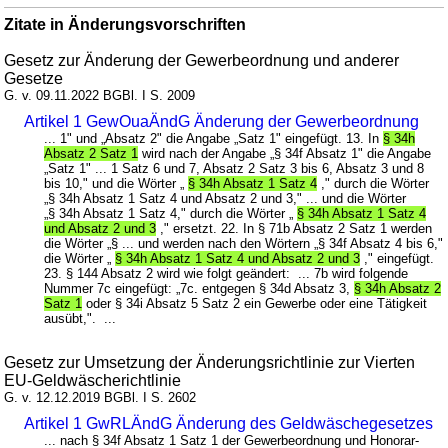
Zitate in Änderungsvorschriften
Gesetz zur Änderung der Gewerbeordnung und anderer
Gesetze
G. v. 09.11.2022 BGBl. I S. 2009
Artikel 1 GewOuaÄndG Änderung der Gewerbeordnung
... 1" und „Absatz 2" die Angabe „Satz 1" eingefügt. 13. In
§ 34h
Absatz 2 Satz 1
wird nach der Angabe „§ 34f Absatz 1" die Angabe
„Satz 1" ... 1 Satz 6 und 7, Absatz 2 Satz 3 bis 6, Absatz 3 und 8
bis 10," und die Wörter „
§ 34h Absatz 1 Satz 4
," durch die Wörter
„§ 34h Absatz 1 Satz 4 und Absatz 2 und 3," ... und die Wörter
„§ 34h Absatz 1 Satz 4," durch die Wörter „
§ 34h Absatz 1 Satz 4
und Absatz 2 und 3
," ersetzt. 22. In § 71b Absatz 2 Satz 1 werden
die Wörter „§ ... und werden nach den Wörtern „§ 34f Absatz 4 bis 6,"
die Wörter „
§ 34h Absatz 1 Satz 4 und Absatz 2 und 3
," eingefügt.
23. § 144 Absatz 2 wird wie folgt geändert: ... 7b wird folgende
Nummer 7c eingefügt: „7c. entgegen § 34d Absatz 3,
§ 34h Absatz 2
Satz 1
oder § 34i Absatz 5 Satz 2 ein Gewerbe oder eine Tätigkeit
ausübt,". ...
Gesetz zur Umsetzung der Änderungsrichtlinie zur Vierten
EU-Geldwäscherichtlinie
G. v. 12.12.2019 BGBl. I S. 2602
Artikel 1 GwRLÄndG Änderung des Geldwäschegesetzes
... nach § 34f Absatz 1 Satz 1 der Gewerbeordnung und Honorar-