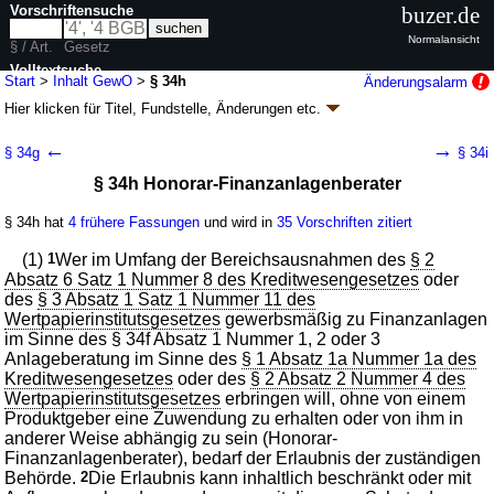
Vorschriftensuche
buzer.de
Normalansicht
§ / Art.
Gesetz
Volltextsuche
Start
>
Inhalt GewO
>
§ 34h
Änderungsalarm
Hier klicken für
Titel, Fundstelle, Änderungen
etc.
nur in GewO
§ 34h - Gewerbeordnung (GewO
k.a.Abk.
)
←
→
§ 34g
§ 34i
neugefasst durch B. v. 22.02.1999
BGBl. I S. 202
; zuletzt geändert durch
§ 34h Honorar-Finanzanlagenberater
Artikel 1
G. v. 20.07.2026
BGBl. 2026 I Nr. 215
Geltung ab 01.01.1978; FNA: 7100-1
Gewerbeordnung
§ 34h hat
4 frühere Fassungen
und wird in
35 Vorschriften zitiert
130 weitere Fassungen
|
wird in 667 Vorschriften zitiert
Titel II Stehendes Gewerbe
(1)
1
Wer im Umfang der Bereichsausnahmen des
§ 2
II. Erfordernis besonderer Überwachung oder
Absatz 6 Satz 1 Nummer 8 des Kreditwesengesetzes
oder
Genehmigung
des
§ 3 Absatz 1 Satz 1 Nummer 11 des
B. Gewerbetreibende, die einer besonderen
Wertpapierinstitutsgesetzes
gewerbsmäßig zu Finanzanlagen
Genehmigung bedürfen
im Sinne des § 34f Absatz 1 Nummer 1, 2 oder 3
Anlageberatung im Sinne des
§ 1 Absatz 1a Nummer 1a des
Kreditwesengesetzes
oder des
§ 2 Absatz 2 Nummer 4 des
Wertpapierinstitutsgesetzes
erbringen will, ohne von einem
Produktgeber eine Zuwendung zu erhalten oder von ihm in
anderer Weise abhängig zu sein (Honorar-
Finanzanlagenberater), bedarf der Erlaubnis der zuständigen
Behörde.
2
Die Erlaubnis kann inhaltlich beschränkt oder mit