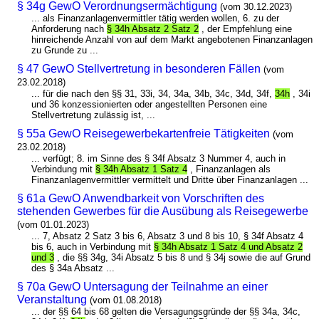
§ 34g GewO Verordnungsermächtigung
(vom 30.12.2023)
... als Finanzanlagenvermittler tätig werden wollen, 6. zu der
Anforderung nach
§ 34h Absatz 2 Satz 2
, der Empfehlung eine
hinreichende Anzahl von auf dem Markt angebotenen Finanzanlagen
zu Grunde zu ...
§ 47 GewO Stellvertretung in besonderen Fällen
(vom
23.02.2018)
... für die nach den §§ 31, 33i, 34, 34a, 34b, 34c, 34d, 34f,
34h
, 34i
und 36 konzessionierten oder angestellten Personen eine
Stellvertretung zulässig ist, ...
§ 55a GewO Reisegewerbekartenfreie Tätigkeiten
(vom
23.02.2018)
... verfügt; 8. im Sinne des § 34f Absatz 3 Nummer 4, auch in
Verbindung mit
§ 34h Absatz 1 Satz 4
, Finanzanlagen als
Finanzanlagenvermittler vermittelt und Dritte über Finanzanlagen ...
§ 61a GewO Anwendbarkeit von Vorschriften des
stehenden Gewerbes für die Ausübung als Reisegewerbe
(vom 01.01.2023)
... 7, Absatz 2 Satz 3 bis 6, Absatz 3 und 8 bis 10, § 34f Absatz 4
bis 6, auch in Verbindung mit
§ 34h Absatz 1 Satz 4 und Absatz 2
und 3
, die §§ 34g, 34i Absatz 5 bis 8 und § 34j sowie die auf Grund
des § 34a Absatz ...
§ 70a GewO Untersagung der Teilnahme an einer
Veranstaltung
(vom 01.08.2018)
... der §§ 64 bis 68 gelten die Versagungsgründe der §§ 34a, 34c,