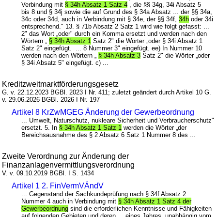
Verbindung mit
§ 34h Absatz 1 Satz 4
, die §§ 34g, 34i Absatz 5
bis 8 und § 34j sowie die auf Grund des § 34a Absatz ... der §§ 34a,
34c oder 34d, auch in Verbindung mit § 34e, der §§ 34f,
34h
oder 34i
entsprechend." 13. § 71b Absatz 2 Satz 1 wird wie folgt gefasst: ...
2" das Wort „oder" durch ein Komma ersetzt und werden nach den
Wörtern „
§ 34h Absatz 1
Satz 2" die Wörter „oder § 34i Absatz 1
Satz 2" eingefügt. ... 8 Nummer 3" eingefügt. ee) In Nummer 10
werden nach den Wörtern „
§ 34h Absatz 3
Satz 2" die Wörter „oder
§ 34i Absatz 5" eingefügt. c) ...
Kreditzweitmarktförderungsgesetz
G. v. 22.12.2023 BGBl. 2023 I Nr. 411; zuletzt geändert durch Artikel 10 G.
v. 29.06.2026 BGBl. 2026 I Nr. 197
Artikel 8 KrZwMGEG Änderung der Gewerbeordnung
... Umwelt, Naturschutz, nukleare Sicherheit und Verbraucherschutz"
ersetzt. 5. In
§ 34h Absatz 1 Satz 1
werden die Wörter „der
Bereichsausnahme des § 2 Absatz 6 Satz 1 Nummer 8 des ...
Zweite Verordnung zur Änderung der
Finanzanlagenvermittlungsverordnung
V. v. 09.10.2019 BGBl. I S. 1434
Artikel 1 2. FinVermVÄndV
... Gegenstand der Sachkundeprüfung nach § 34f Absatz 2
Nummer 4 auch in Verbindung mit
§ 34h Absatz 1 Satz 4 der
Gewerbeordnung
sind die erforderlichen Kenntnisse und Fähigkeiten
auf folgenden Gebieten und deren ... eines Jahres, unabhängig vom