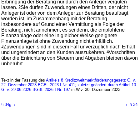
Erbringung der Beratung nur durch den Anleger vergüten
lassen.
2
Sie dürfen Zuwendungen eines Dritten, der nicht
Anleger ist oder von dem Anleger zur Beratung beauftragt
worden ist, im Zusammenhang mit der Beratung,
insbesondere auf Grund einer Vermittlung als Folge der
Beratung, nicht annehmen, es sei denn, die empfohlene
Finanzanlage oder eine in gleicher Weise geeignete
Finanzanlage ist ohne Zuwendung nicht erhältlich.
3
Zuwendungen sind in diesem Fall unverzüglich nach Erhalt
und ungemindert an den Kunden auszukehren.
4
Vorschriften
über die Entrichtung von Steuern und Abgaben bleiben davon
unberührt.
Text in der Fassung des
Artikels 8 Kreditzweitmarktförderungsgesetz G. v.
22. Dezember 2023 BGBl. 2023 I Nr. 411; zuletzt geändert durch Artikel 10
G. v. 29.06.2026 BGBl. 2026 I Nr. 197
m.W.v. 30. Dezember 2023
←
→
§ 34g
§ 34i