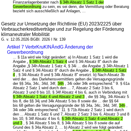
Finanzanlagenberater nach
§ 34h Absatz 1 Satz 1 der
Gewerbeordnung
zu sein, es sei denn, die Vermittlung oder Beratung
bezieht sich ausschließlich auf Anlagen, ...
Gesetz zur Umsetzung der Richtlinie (EU) 2023/2225 über
Verbraucherkreditverträge und zur Regelung der Förderung
klimaneutraler Mobilität
G. v. 12.05.2026 BGBl. 2026 I Nr. 139
Artikel 7 VerbrKruKlNÄndG Änderung der
Gewerbeordnung
... § 11a wird wie folgt geändert: a) In Absatz 1 Satz 1 wird die
Angabe „
§ 34h Absatz 1 Satz 4
und § 34i Absatz 8" durch die
Angabe „§ 34h Absatz 1 Satz 4, § 34i ... die Angabe „§ 34h Absatz 1
Satz 4 und § 34i Absatz 8" durch die Angabe „
§ 34h Absatz 1 Satz
4
, § 34i Absatz 8 und § 34k Absatz 8" ersetzt. b) Nach Absatz 3b
wird der ... des Darlehensvermittlers gelten die Versagungsgründe
der §§ 34a, 34c, 34d, 34f,
34h
, 34i oder 34k entsprechend." 9. § 61a
Absatz 2 Satz 1 wird durch den ... 7, Absatz 2 Satz 3 bis 6,
Absatz 3 und 8 bis 10, § 34f Absatz 4 bis 6, auch in Verbindung mit
§ 34h Absatz 1 Satz 4 und Absatz 2 und 3
, die §§ 34g, 34i Absatz 5
bis 8, die §§ 34j und 34k Absatz 5 bis 8 sowie die ... der §§ 64
bis 68 gelten die Versagungsgründe der §§ 34a, 34c, 34d, 34f,
34h
,
34i oder 34k entsprechend." 11. § 71b Absatz 2 Satz 1 wird durch
den ... Absatz 1 Satz 6 und 7, Absatz 2 Satz 3 bis 6, Absatz 3 und 8
bis 10, § 34f Absatz 4 bis 6,
§ 34h Absatz 1 Satz 4 und Absatz 2
und 3
, § 34i Absatz 5 bis 8, § 34k Absatz 5 bis 8 sowie die auf
Grund des § 34a Absatz 2, ... b) Absatz 2 wird wie folgt geändert: