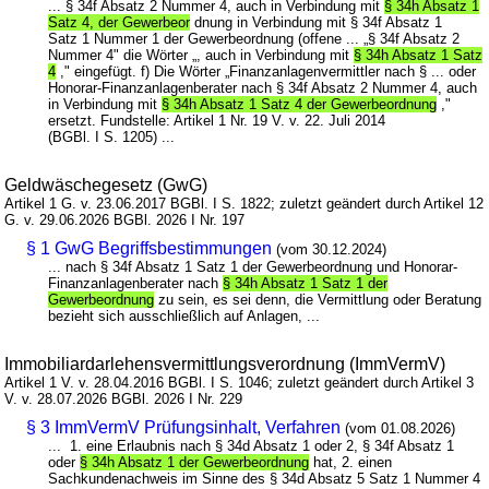
... § 34f Absatz 2 Nummer 4, auch in Verbindung mit
§ 34h Absatz 1
Satz 4, der Gewerbeor
dnung in Verbindung mit § 34f Absatz 1
Satz 1 Nummer 1 der Gewerbeordnung (offene ... „§ 34f Absatz 2
Nummer 4" die Wörter „, auch in Verbindung mit
§ 34h Absatz 1 Satz
4
," eingefügt. f) Die Wörter „Finanzanlagenvermittler nach § ... oder
Honorar-Finanzanlagenberater nach § 34f Absatz 2 Nummer 4, auch
in Verbindung mit
§ 34h Absatz 1 Satz 4 der Gewerbeordnung
,"
ersetzt. Fundstelle: Artikel 1 Nr. 19 V. v. 22. Juli 2014
(BGBl. I S. 1205) ...
Geldwäschegesetz (GwG)
Artikel 1 G. v. 23.06.2017 BGBl. I S. 1822; zuletzt geändert durch Artikel 12
G. v. 29.06.2026 BGBl. 2026 I Nr. 197
§ 1 GwG Begriffsbestimmungen
(vom 30.12.2024)
... nach § 34f Absatz 1 Satz 1 der Gewerbeordnung und Honorar-
Finanzanlagenberater nach
§ 34h Absatz 1 Satz 1 der
Gewerbeordnung
zu sein, es sei denn, die Vermittlung oder Beratung
bezieht sich ausschließlich auf Anlagen, ...
Immobiliardarlehensvermittlungsverordnung (ImmVermV)
Artikel 1 V. v. 28.04.2016 BGBl. I S. 1046; zuletzt geändert durch Artikel 3
V. v. 28.07.2026 BGBl. 2026 I Nr. 229
§ 3 ImmVermV Prüfungsinhalt, Verfahren
(vom 01.08.2026)
... 1. eine Erlaubnis nach § 34d Absatz 1 oder 2, § 34f Absatz 1
oder
§ 34h Absatz 1 der Gewerbeordnung
hat, 2. einen
Sachkundenachweis im Sinne des § 34d Absatz 5 Satz 1 Nummer 4