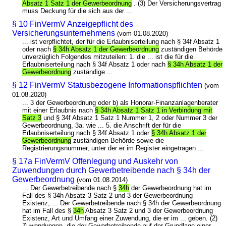
Absatz 1 Satz 1 der Gewerbeordnung
. (3) Der Versicherungsvertrag
muss Deckung für die sich aus der ...
§ 10 FinVermV Anzeigepflicht des
Versicherungsunternehmens
(vom 01.08.2020)
... ist verpflichtet, der für die Erlaubniserteilung nach § 34f Absatz 1
oder nach
§ 34h Absatz 1 der Gewerbeordnung
zuständigen Behörde
unverzüglich Folgendes mitzuteilen: 1. die ... ist die für die
Erlaubniserteilung nach § 34f Absatz 1 oder nach
§ 34h Absatz 1 der
Gewerbeordnung
zuständige ...
§ 12 FinVermV Statusbezogene Informationspflichten
(vom
01.08.2020)
... 3 der Gewerbeordnung oder b) als Honorar-Finanzanlagenberater
mit einer Erlaubnis nach
§ 34h Absatz 1 Satz 1 in Verbindung mit
Satz 3
und § 34f Absatz 1 Satz 1 Nummer 1, 2 oder Nummer 3 der
Gewerbeordnung, 3a. wie ... 5. die Anschrift der für die
Erlaubniserteilung nach § 34f Absatz 1 oder
§ 34h Absatz 1 der
Gewerbeordnung
zuständigen Behörde sowie die
Registrierungsnummer, unter der er im Register eingetragen ...
§ 17a FinVermV Offenlegung und Auskehr von
Zuwendungen durch Gewerbetreibende nach § 34h der
Gewerbeordnung
(vom 01.08.2014)
... Der Gewerbetreibende nach §
34h
der Gewerbeordnung hat im
Fall des § 34h Absatz 3 Satz 2 und 3 der Gewerbeordnung
Existenz, ... Der Gewerbetreibende nach § 34h der Gewerbeordnung
hat im Fall des §
34h
Absatz 3 Satz 2 und 3 der Gewerbeordnung
Existenz, Art und Umfang einer Zuwendung, die er im ... geben. (2)
Zuwendungen, die der Gewerbetreibende auf der Grundlage einer