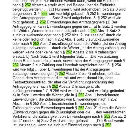
Leistungsfähigkeit nur erhoben werden kann, wenn die Auskunft
nach §
252
Absatz 4 erteilt wird und Belege über die Einkünfte
beigefügt werden." ... cc) Nummer 5 wird aufgehoben. b) Satz 3 wird
aufgehoben. 3. §
252
wird wie folgt gefasst: „§ 252 Einwendungen
des Antragsgegners ... Satz 3 wird aufgehoben. 3. § 252 wird wie
folgt gefasst: „§
252
Einwendungen des Antragsgegners (1) Der
Antragsgegner kann Einwendungen gegen die ... a) In Satz 1 werden
die Wörter „Werden keine oder lediglich nach §
252
Abs. 1 Satz 3
zurückzuweisende oder nach § 252 Abs. 2 unzulässige" durch die ...
keine oder lediglich nach § 252 Abs. 1 Satz 3 zurückzuweisende
oder nach §
252
Abs. 2 unzulässige" durch die Wörter „Ist der Antrag
zulässig und werden ... durch die Wörter „Ist der Antrag zulässig und
werden keine oder keine nach §
252
Absatz 2 bis 4 zulässigen"
ersetzt. b) Nach Satz 1 wird folgender Satz ... „Die Festsetzung
durch Beschluss erfolgt auch, soweit sich der Antragsgegner nach §
252
Absatz 2 zur Zahlung von Unterhalt verpflichtet hat." 5. § 254
wird wie folgt ... über Einwendungen Hat der Antragsgegner
zulässige Einwendungen (§
252
Absatz 2 bis 4) erhoben, teilt das
Gericht dem Antragsteller dies mit und weist darauf hin, dass ...
Festsetzungsantrag, der über die Verpflichtungserklärung des
Antragsgegners nach §
252
Absatz 2 hinausgeht, als
zurückgenommen." 7. § 256 wird wie folgt ... wird wie folgt geändert:
a) In Satz 1 werden die Wörter „die in §
252
Abs. 1 bezeichneten
Einwendungen, die Zulässigkeit von Einwendungen nach § 252
Abs. ... in § 252 Abs. 1 bezeichneten Einwendungen, die
Zulässigkeit von Einwendungen nach §
252
Abs. 2" durch die Wörter
„Einwendungen gegen die Zulässigkeit oder die ... des vereinfachten
Verfahrens, die Zulässigkeit von Einwendungen nach §
252
Absatz 2
bis 4" ersetzt. b) Satz 2 wird wie folgt gefasst: ... „Die Beschwerde
ist unzulässig, wenn sie sich auf Einwendungen nach §
252