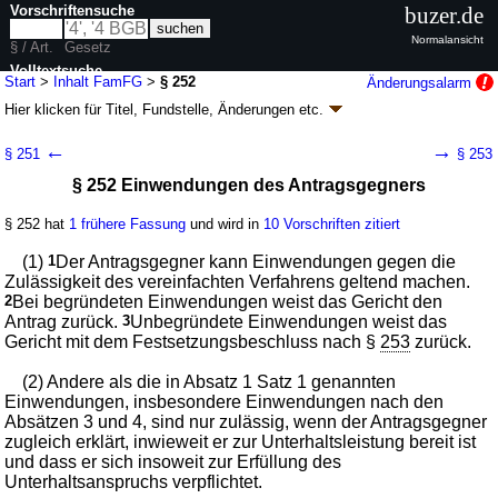
Vorschriftensuche
buzer.de
Normalansicht
§ / Art.
Gesetz
Volltextsuche
Start
>
Inhalt FamFG
>
§ 252
Änderungsalarm
Hier klicken für
Titel, Fundstelle, Änderungen
etc.
nur in FamFG
§ 252 - Gesetz über das Verfahren in
←
→
§ 251
§ 253
Familiensachen und in den Angelegenheiten
§ 252 Einwendungen des Antragsgegners
der freiwilligen Gerichtsbarkeit (FamFG)
Artikel 1 G. v. 17.12.2008
BGBl. I S. 2586
, 2587, 2009 I S. 1102; zuletzt
§ 252 hat
1 frühere Fassung
und wird in
10 Vorschriften zitiert
geändert durch
Artikel 4
G. v. 02.07.2026
BGBl. 2026 I Nr. 198
Geltung ab 01.09.2009; FNA: 315-24
Freiwillige Gerichtsbarkeit
(1)
1
Der Antragsgegner kann Einwendungen gegen die
110 weitere Fassungen
|
Drucksachen / Entwurf / Begründung
|
Zulässigkeit des vereinfachten Verfahrens geltend machen.
wird in 643 Vorschriften zitiert
2
Bei begründeten Einwendungen weist das Gericht den
Antrag zurück.
3
Unbegründete Einwendungen weist das
Buch 2 Verfahren in Familiensachen
Gericht mit dem Festsetzungsbeschluss nach §
253
zurück.
Abschnitt 9 Verfahren in Unterhaltssachen
Unterabschnitt 3 Vereinfachtes Verfahren über den
(2) Andere als die in Absatz 1 Satz 1 genannten
Unterhalt Minderjähriger
Einwendungen, insbesondere Einwendungen nach den
Absätzen 3 und 4, sind nur zulässig, wenn der Antragsgegner
zugleich erklärt, inwieweit er zur Unterhaltsleistung bereit ist
und dass er sich insoweit zur Erfüllung des
Unterhaltsanspruchs verpflichtet.