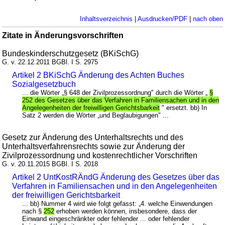
Inhaltsverzeichnis
|
Ausdrucken/PDF
|
nach oben
Zitate in Änderungsvorschriften
Bundeskinderschutzgesetz (BKiSchG)
G. v. 22.12.2011 BGBl. I S. 2975
Artikel 2 BKiSchG Änderung des Achten Buches
Sozialgesetzbuch
... die Wörter „§ 648 der Zivilprozessordnung" durch die Wörter „
§
252 des Gesetzes über das Verfahren in Familiensachen und in den
Angelegenheiten der freiwilligen Gerichtsbarkeit
" ersetzt. bb) In
Satz 2 werden die Wörter „und Beglaubigungen" ...
Gesetz zur Änderung des Unterhaltsrechts und des
Unterhaltsverfahrensrechts sowie zur Änderung der
Zivilprozessordnung und kostenrechtlicher Vorschriften
G. v. 20.11.2015 BGBl. I S. 2018
Artikel 2 UntKostRÄndG Änderung des Gesetzes über das
Verfahren in Familiensachen und in den Angelegenheiten
der freiwilligen Gerichtsbarkeit
... bb) Nummer 4 wird wie folgt gefasst: „4. welche Einwendungen
nach §
252
erhoben werden können, insbesondere, dass der
Einwand eingeschränkter oder fehlender ... oder fehlender