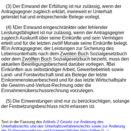
(3) Der Einwand der Erfüllung ist nur zulässig, wenn der
Antragsgegner zugleich erklärt, inwieweit er Unterhalt
geleistet hat und entsprechende Belege vorlegt.
(4)
1
Der Einwand eingeschränkter oder fehlender
Leistungsfähigkeit ist nur zulässig, wenn der Antragsgegner
zugleich Auskunft über seine Einkünfte und sein Vermögen
erteilt und für die letzten zwölf Monate seine Einkünfte belegt.
2
Ein Antragsgegner, der Leistungen zur Sicherung des
Lebensunterhalts nach dem
Zweiten Buch
Sozialgesetzbuch
oder dem
Zwölften Buch
Sozialgesetzbuch bezieht, muss den
aktuellen Bewilligungsbescheid darüber vorlegen.
3
Bei
Einkünften aus selbständiger Arbeit, Gewerbebetrieb sowie
Land- und Forstwirtschaft sind als Belege der letzte
Einkommensteuerbescheid und für das letzte Wirtschaftsjahr
die Gewinn-und-Verlust-Rechnung oder die
Einnahmenüberschussrechnung vorzulegen.
(5) Die Einwendungen sind nur zu berücksichtigen, solange
der Festsetzungsbeschluss nicht erlassen ist.
Text in der Fassung des
Artikels 2 Gesetz zur Änderung des
Unterhaltsrechts und des Unterhaltsverfahrensrechts sowie zur Änderung
der Zivilprozessordnung und kostenrechtlicher Vorschriften G. v.