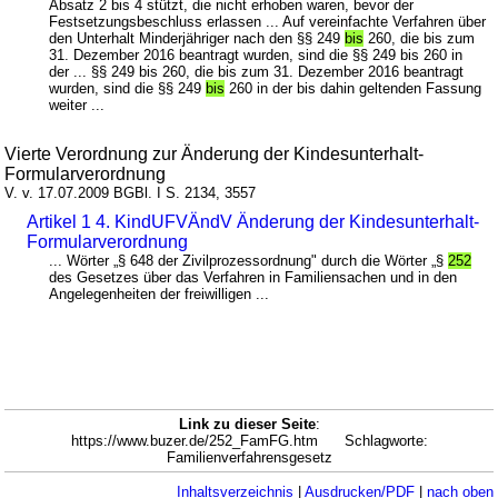
Absatz 2 bis 4 stützt, die nicht erhoben waren, bevor der
Festsetzungsbeschluss erlassen ... Auf vereinfachte Verfahren über
den Unterhalt Minderjähriger nach den §§ 249
bis
260, die bis zum
31. Dezember 2016 beantragt wurden, sind die §§ 249 bis 260 in
der ... §§ 249 bis 260, die bis zum 31. Dezember 2016 beantragt
wurden, sind die §§ 249
bis
260 in der bis dahin geltenden Fassung
weiter ...
Vierte Verordnung zur Änderung der Kindesunterhalt-
Formularverordnung
V. v. 17.07.2009 BGBl. I S. 2134, 3557
Artikel 1 4. KindUFVÄndV Änderung der Kindesunterhalt-
Formularverordnung
... Wörter „§ 648 der Zivilprozessordnung" durch die Wörter „§
252
des Gesetzes über das Verfahren in Familiensachen und in den
Angelegenheiten der freiwilligen ...
Link zu dieser Seite
:
https://www.buzer.de/252_FamFG.htm Schlagworte:
Familienverfahrensgesetz
Inhaltsverzeichnis
|
Ausdrucken/PDF
|
nach oben