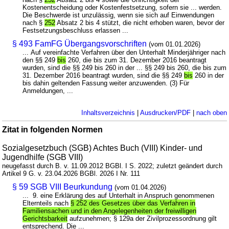
Kostenentscheidung oder Kostenfestsetzung, sofern sie ... werden.
Die Beschwerde ist unzulässig, wenn sie sich auf Einwendungen
nach §
252
Absatz 2 bis 4 stützt, die nicht erhoben waren, bevor der
Festsetzungsbeschluss erlassen ...
§ 493 FamFG Übergangsvorschriften
(vom 01.01.2026)
... Auf vereinfachte Verfahren über den Unterhalt Minderjähriger nach
den §§ 249
bis
260, die bis zum 31. Dezember 2016 beantragt
wurden, sind die §§ 249 bis 260 in der ... §§ 249 bis 260, die bis zum
31. Dezember 2016 beantragt wurden, sind die §§ 249
bis
260 in der
bis dahin geltenden Fassung weiter anzuwenden. (3) Für
Anmeldungen, ...
Inhaltsverzeichnis
|
Ausdrucken/PDF
|
nach oben
Zitat in folgenden Normen
Sozialgesetzbuch (SGB) Achtes Buch (VIII) Kinder- und
Jugendhilfe (SGB VIII)
neugefasst durch B. v. 11.09.2012 BGBl. I S. 2022; zuletzt geändert durch
Artikel 9 G. v. 23.04.2026 BGBl. 2026 I Nr. 111
§ 59 SGB VIII Beurkundung
(vom 01.04.2026)
... 9. eine Erklärung des auf Unterhalt in Anspruch genommenen
Elternteils nach
§ 252 des Gesetzes über das Verfahren in
Familiensachen und in den Angelegenheiten der freiwilligen
Gerichtsbarkeit
aufzunehmen; § 129a der Zivilprozessordnung gilt
entsprechend. Die ...