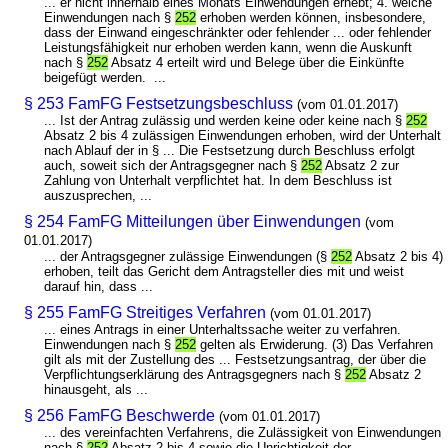
... er nicht innerhalb eines Monats Einwendungen erhebt; 4. welche
Einwendungen nach §
252
erhoben werden können, insbesondere,
dass der Einwand eingeschränkter oder fehlender ... oder fehlender
Leistungsfähigkeit nur erhoben werden kann, wenn die Auskunft
nach §
252
Absatz 4 erteilt wird und Belege über die Einkünfte
beigefügt werden. ...
§ 253 FamFG Festsetzungsbeschluss
(vom 01.01.2017)
... Ist der Antrag zulässig und werden keine oder keine nach §
252
Absatz 2 bis 4 zulässigen Einwendungen erhoben, wird der Unterhalt
nach Ablauf der in § ... Die Festsetzung durch Beschluss erfolgt
auch, soweit sich der Antragsgegner nach §
252
Absatz 2 zur
Zahlung von Unterhalt verpflichtet hat. In dem Beschluss ist
auszusprechen, ...
§ 254 FamFG Mitteilungen über Einwendungen
(vom
01.01.2017)
... der Antragsgegner zulässige Einwendungen (§
252
Absatz 2 bis 4)
erhoben, teilt das Gericht dem Antragsteller dies mit und weist
darauf hin, dass ...
§ 255 FamFG Streitiges Verfahren
(vom 01.01.2017)
... eines Antrags in einer Unterhaltssache weiter zu verfahren.
Einwendungen nach §
252
gelten als Erwiderung. (3) Das Verfahren
gilt als mit der Zustellung des ... Festsetzungsantrag, der über die
Verpflichtungserklärung des Antragsgegners nach §
252
Absatz 2
hinausgeht, als ...
§ 256 FamFG Beschwerde
(vom 01.01.2017)
... des vereinfachten Verfahrens, die Zulässigkeit von Einwendungen
nach §
252
Absatz 2 bis 4 sowie die Unrichtigkeit der