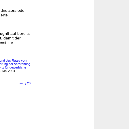
ndnutzers oder
herte
riff auf bereits
t, damit der
enst zur
 und des Rates vom
ührung der Verordnung
nz für gewerbliche
. Mai 2024
→
§ 26