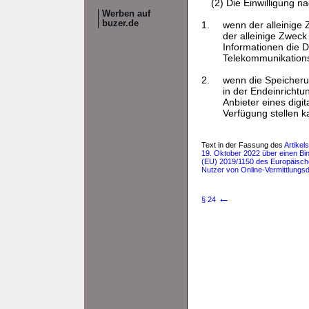
(2) Die Einwilligung na
Werben auf
buzer.de
1.
wenn der alleinige
der alleinige Zweck
Informationen die D
Telekommunikations
2.
wenn die Speicherun
in der Endeinrichtu
Anbieter eines digi
Verfügung stellen k
Text in der Fassung des
Artike
19. Oktober 2022 über einen Bin
(EU) 2019/1150 des Europäisch
Nutzer von Online-Vermittlungsd
←
§ 24