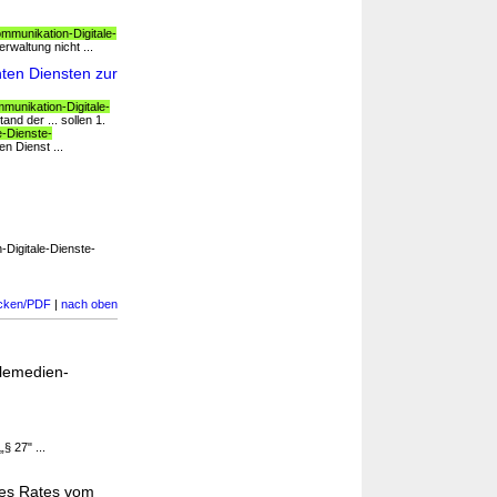
mmunikation-Digitale-
waltung nicht ...
ten Diensten zur
munikation-Digitale-
d der ... sollen 1.
e-Dienste-
n Dienst ...
-Digitale-Dienste-
cken/PDF
|
nach oben
lemedien-
§ 27" ...
des Rates vom