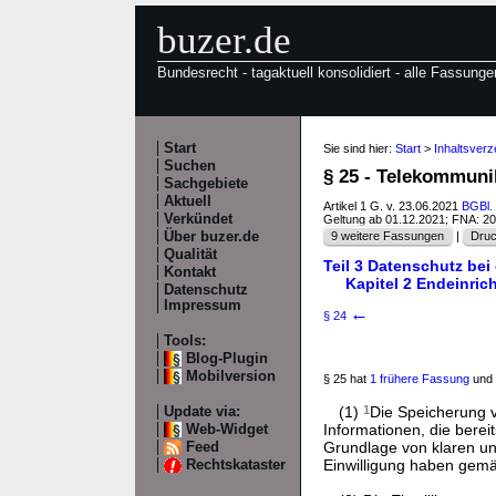
buzer.de
Bundesrecht - tagaktuell konsolidiert - alle Fassunge
Start
Sie sind hier:
Start
>
Inhaltsver
Suchen
§ 25 - Telekommuni
Sachgebiete
Aktuell
Artikel 1 G. v. 23.06.2021
BGBl. 
Verkündet
Geltung ab 01.12.2021; FNA: 2
Über buzer.de
9 weitere Fassungen
|
Druc
Qualität
Teil 3 Datenschutz bei
Kontakt
Kapitel 2 Endeinri
Datenschutz
Impressum
←
§ 24
Tools:
Blog-Plugin
Mobilversion
§ 25 hat
1 frühere Fassung
und 
(1)
1
Die Speicherung v
Update via:
Informationen, die berei
Web-Widget
Grundlage von klaren un
Feed
Einwilligung haben gem
Rechtskataster