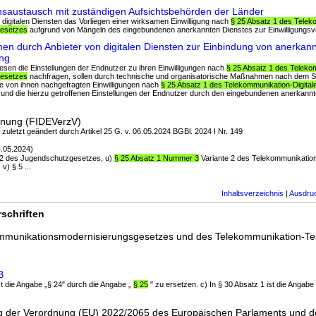
nsaustausch mit zuständigen Aufsichtsbehörden der Länder
n digitalen Diensten das Vorliegen einer wirksamen Einwilligung nach
§ 25 Absatz 1 des Teleko
Gesetzes
aufgrund von Mängeln des eingebundenen anerkannten Dienstes zur Einwilligungsver
 durch Anbieter von digitalen Diensten zur Einbindung von anerkann
ung
diesen die Einstellungen der Endnutzer zu ihren Einwilligungen nach
§ 25 Absatz 1 des Telekom
Gesetzes
nachfragen, sollen durch technische und organisatorische Maßnahmen nach dem Stan
ie von ihnen nachgefragten Einwilligungen nach
§ 25 Absatz 1 des Telekommunikation-Digital
und die hierzu getroffenen Einstellungen der Endnutzer durch den eingebundenen anerkannte
dnung (FIDEVerzV)
; zuletzt geändert durch Artikel 25 G. v. 06.05.2024 BGBl. 2024 I Nr. 149
.05.2024)
nd 2 des Jugendschutzgesetzes, u)
§ 25 Absatz 1 Nummer 3
Variante 2 des Telekommunikation
) § 5 ...
Inhaltsverzeichnis
|
Ausdru
schriften
ommunikationsmodernisierungsgesetzes und des Telekommunikation-Te
B
ist die Angabe „§ 24" durch die Angabe „
§ 25
" zu ersetzen. c) In § 30 Absatz 1 ist die Angabe „
g der Verordnung (EU) 2022/2065 des Europäischen Parlaments und 