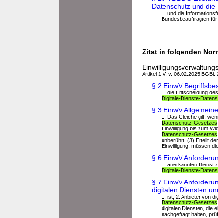
Datenschutz und die I
... und die Informations
Bundesbeauftragten für 
Zitat in folgenden No
Einwilligungsverwaltung
Artikel 1 V. v. 06.02.2025 BGBl. 
§ 2 EinwV Begriffsb
... die Entscheidung des
Digitale-Dienste-Daten
§ 3 EinwV Allgemein
... Das Gleiche gilt, we
Datenschutz-Gesetzes
Einwilligung bis zum Wi
Datenschutz-Gesetzes
unberührt. (3) Erteilt d
Einwilligung, müssen die
§ 6 EinwV Anforderu
... anerkannten Dienst z
Digitale-Dienste-Daten
§ 7 EinwV Anforderun
digitalen Diensten un
... ist, 2. Anbieter von 
Datenschutz-Gesetzes
digitalen Diensten, die 
nachgefragt haben, prüf