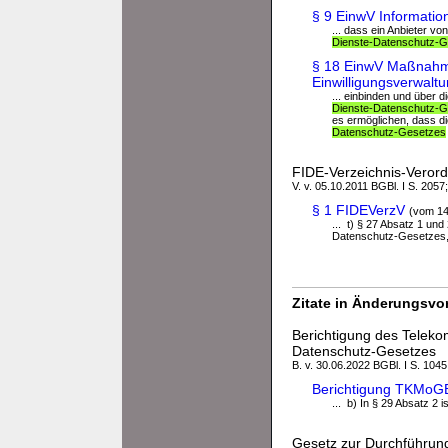
§ 9 EinwV Informatio
... dass ein Anbieter vo
Dienste-Datenschutz-
§ 18 EinwV Maßnahmen
Einwilligungsverwalt
... einbinden und über 
Dienste-Datenschutz-
es ermöglichen, dass d
Datenschutz-Gesetzes
FIDE-Verzeichnis-Veror
V. v. 05.10.2011 BGBl. I S. 2057
§ 1 FIDEVerzV
(vom 14
... t) § 27 Absatz 1 u
Datenschutz-Gesetzes, v
Zitate in Änderungsvor
Berichtigung des Telek
Datenschutz-Gesetzes
B. v. 30.06.2022 BGBl. I S. 1045
Berichtigung TKMoG
... b) In § 29 Absatz 2 
Gesetz zur Durchführun