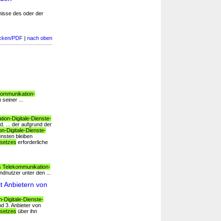
gnisse des oder der
cken/PDF
|
nach oben
kommunikation-
seiner ...
ion-Digitale-Dienste-
. ... der aufgrund der
n-Digitale-Dienste-
ensten bleiben
esetzes
erforderliche
s Telekommunikation-
dnutzer unter den ...
t Anbietern von
-Digitale-Dienste-
d 3. Anbieter von
esetzes
über ihn