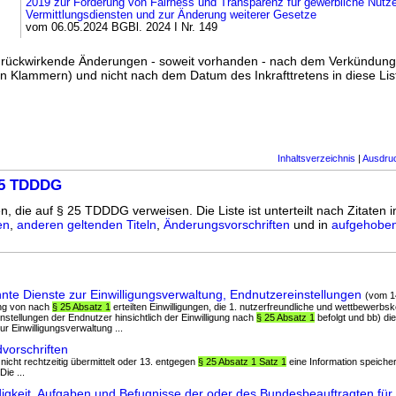
2019 zur Förderung von Fairness und Transparenz für gewerbliche Nutze
Vermittlungsdiensten und zur Änderung weiterer Gesetze
vom 06.05.2024 BGBl. 2024 I Nr. 149
ss rückwirkende Änderungen - soweit vorhanden - nach dem Verkündun
n Klammern) und nicht nach dem Datum des Inkrafttretens in diese List
Inhaltsverzeichnis
|
Ausdru
25 TDDDG
en, die auf § 25 TDDDG verweisen. Die Liste ist unterteilt nach Zitaten 
en
,
anderen geltenden Titeln
,
Änderungsvorschriften
und in
aufgehoben
e Dienste zur Einwilligungsverwaltung, Endnutzereinstellungen
(vom 1
ung von nach
§ 25 Absatz 1
erteilten Einwilligungen, die 1. nutzerfreundliche und wettbewerbsk
nstellungen der Endnutzer hinsichtlich der Einwilligung nach
§ 25 Absatz 1
befolgt und bb) di
r Einwilligungsverwaltung ...
orschriften
r nicht rechtzeitig übermittelt oder 13. entgegen
§ 25 Absatz 1 Satz 1
eine Information speicher
Die ...
gkeit, Aufgaben und Befugnisse der oder des Bundesbeauftragten für