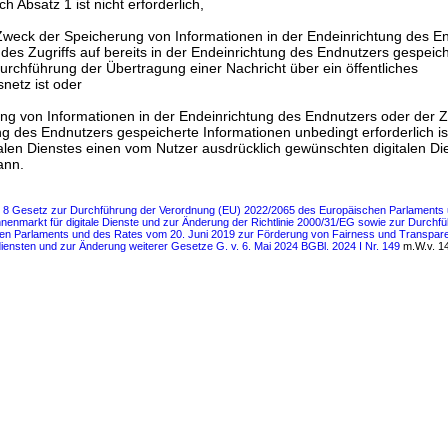
ch Absatz 1 ist nicht erforderlich,
 Zweck der Speicherung von Informationen in der Endeinrichtung des E
 des Zugriffs auf bereits in der Endeinrichtung des Endnutzers gespeic
urchführung der Übertragung einer Nachricht über ein öffentliches
netz ist oder
g von Informationen in der Endeinrichtung des Endnutzers oder der Zug
ng des Endnutzers gespeicherte Informationen unbedingt erforderlich is
talen Dienstes einen vom Nutzer ausdrücklich gewünschten digitalen Di
ann.
ls 8 Gesetz zur Durchführung der Verordnung (EU) 2022/2065 des Europäischen Parlaments
nenmarkt für digitale Dienste und zur Änderung der Richtlinie 2000/31/EG sowie zur Durchf
en Parlaments und des Rates vom 20. Juni 2019 zur Förderung von Fairness und Transpare
iensten und zur Änderung weiterer Gesetze G. v. 6. Mai 2024 BGBl. 2024 I Nr. 149
m.W.v. 14