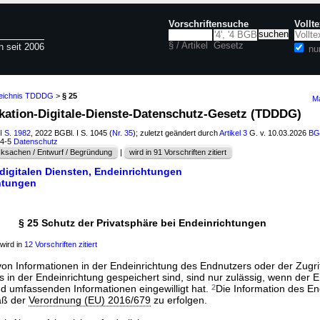
Vorschriftensuche
Vollt
§ / Artikel
Gesetz
n seit 2006
nu
zeichnis TDDDG
>
§ 25
Ma
kation-Digitale-Dienste-Datenschutz-Gesetz (TDDDG)
I S. 1982
, 2022 BGBl. I S. 1045 (
Nr. 35
); zuletzt geändert durch
Artikel 3
G. v. 10.03.2026
BGB
04-5
Datenschutz
ksachen / Entwurf / Begründung
|
wird in 91 Vorschriften zitiert
 digitalen Diensten, Endeinrichtungen
chtungen
§ 25 Schutz der Privatsphäre bei Endeinrichtungen
wird in
12 Vorschriften zitiert
on Informationen in der Endeinrichtung des Endnutzers oder der Zugrif
ts in der Endeinrichtung gespeichert sind, sind nur zulässig, wenn der 
d umfassenden Informationen eingewilligt hat.
2
Die Information des En
äß der
Verordnung (EU) 2016/679
zu erfolgen.