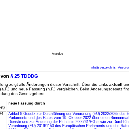
Anzeige
Inhaltsverzeichnis
|
Ausdru
 von
§ 25 TDDDG
lung zeigt alle Änderungen dieser Vorschrift. Über die Links
aktuell
un
g (a.F.) und neue Fassung (n.F.) vergleichen. Beim Änderungsgesetz fi
ündung des Gesetzgebers.
neue Fassung durch
et)
24
Artikel 8 Gesetz zur Durchführung der Verordnung (EU) 2022/2065 des 
Parlaments und des Rates vom 19. Oktober 2022 über einen Binnenmarkt
Dienste und zur Änderung der Richtlinie 2000/31/EG sowie zur Durchfüh
Verordnung (EU) 2019/1150 des Europäischen Parlaments und des Rate