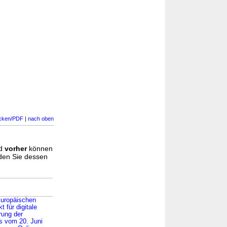
cken/PDF
|
nach oben
d
vorher
können
nden Sie dessen
Europäischen
 für digitale
rung der
s vom 20. Juni