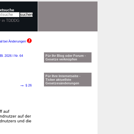
extsuche
r in TDDDG
il bei Änderungen
l. 2026 I Nr. 64
Für Ihr Blog oder Forum -
Gesetze verknüpfen
Für Ihre Internetseite -
Ticker aktuellste
Gesetzesänderungen
→
§ 26
f auf
Endnutzer auf der
dnutzers und die