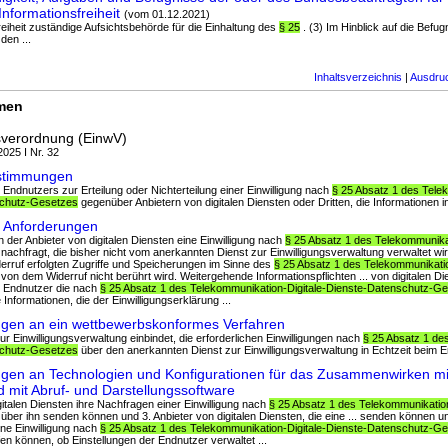
nformationsfreiheit
(vom 01.12.2021)
freiheit zuständige Aufsichtsbehörde für die Einhaltung des
§ 25
. (3) Im Hinblick auf die Befu
den ...
Inhaltsverzeichnis
|
Ausdru
rmen
sverordnung (EinwV)
2025 I Nr. 32
estimmungen
 Endnutzers zur Erteilung oder Nichterteilung einer Einwilligung nach
§ 25 Absatz 1 des Tele
schutz-Gesetzes
gegenüber Anbietern von digitalen Diensten oder Dritten, die Informationen in 
e Anforderungen
nn der Anbieter von digitalen Diensten eine Einwilligung nach
§ 25 Absatz 1 des Telekommunikat
nachfragt, die bisher nicht vom anerkannten Dienst zur Einwilligungsverwaltung verwaltet wird
derruf erfolgten Zugriffe und Speicherungen im Sinne des
§ 25 Absatz 1 des Telekommunikatio
von dem Widerruf nicht berührt wird. Weitergehende Informationspflichten ... von digitalen Di
er Endnutzer die nach
§ 25 Absatz 1 des Telekommunikation-Digitale-Dienste-Datenschutz-G
 Informationen, die der Einwilligungserklärung ...
ngen an ein wettbewerbskonformes Verfahren
ur Einwilligungsverwaltung einbindet, die erforderlichen Einwilligungen nach
§ 25 Absatz 1 de
schutz-Gesetzes
über den anerkannten Dienst zur Einwilligungsverwaltung in Echtzeit beim En
gen an Technologien und Konfigurationen für das Zusammenwirken mi
d mit Abruf- und Darstellungssoftware
digitalen Diensten ihre Nachfragen einer Einwilligung nach
§ 25 Absatz 1 des Telekommunikation
über ihn senden können und 3. Anbieter von digitalen Diensten, die eine ... senden können un
eine Einwilligung nach
§ 25 Absatz 1 des Telekommunikation-Digitale-Dienste-Datenschutz-G
en können, ob Einstellungen der Endnutzer verwaltet ...