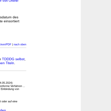
r von Online-
gsdatum des
e einsortiert
cken/PDF
|
nach oben
in
TDDDG selbst
,
en Titeln
.
4.05.2024)
onforme Verfahren ...
e Einbindung von
t oder auf eine
 den