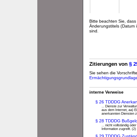
Bitte beachten Sie, da
Änderungstitels (Datum i
sind.
Zitierungen von
§ 
Sie sehen die Vorschrift
Ermächtigungsgrundlag
interne Verweise
§ 26 TDDDG Anerkannt
... Dienste zur Verwalt
aus dem Internet, aa) Ei
anerkannten Diensten zu
§ 28 TDDDG Bußgeldv
... nicht vollständig ode
Information zugreift. (2) 
§ 29 TDDDG Zuständi