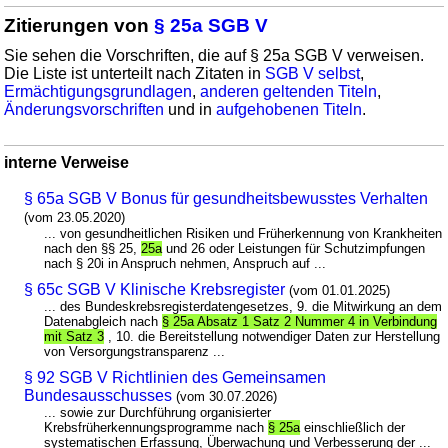
Zitierungen von
§ 25a SGB V
Sie sehen die Vorschriften, die auf § 25a SGB V verweisen.
Die Liste ist unterteilt nach Zitaten in
SGB V selbst
,
Ermächtigungsgrundlagen
,
anderen geltenden Titeln
,
Änderungsvorschriften
und in
aufgehobenen Titeln
.
interne Verweise
§ 65a SGB V Bonus für gesundheitsbewusstes Verhalten
(vom 23.05.2020)
... von gesundheitlichen Risiken und Früherkennung von Krankheiten
nach den §§ 25,
25a
und 26 oder Leistungen für Schutzimpfungen
nach § 20i in Anspruch nehmen, Anspruch auf ...
§ 65c SGB V Klinische Krebsregister
(vom 01.01.2025)
... des Bundeskrebsregisterdatengesetzes, 9. die Mitwirkung an dem
Datenabgleich nach
§ 25a Absatz 1 Satz 2 Nummer 4 in Verbindung
mit Satz 3
, 10. die Bereitstellung notwendiger Daten zur Herstellung
von Versorgungstransparenz ...
§ 92 SGB V Richtlinien des Gemeinsamen
Bundesausschusses
(vom 30.07.2026)
... sowie zur Durchführung organisierter
Krebsfrüherkennungsprogramme nach
§ 25a
einschließlich der
systematischen Erfassung, Überwachung und Verbesserung der ...