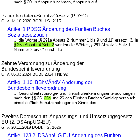
nach § 20i in Anspruch nehmen, Anspruch auf ...
Patientendaten-Schutz-Gesetz (PDSG)
G. v. 14.10.2020 BGBl. I S. 2115
Artikel 1 PDSG Änderung des Fünften Buches
Sozialgesetzbuch
... die Wörter „§ 291a Absatz 2 Nummer 1 bis 9 und 11" ersetzt. 3. In
§ 25a Absatz 4 Satz 2
werden die Wörter „§ 291 Absatz 2 Satz 1
Nummer 2 bis 6" durch die ...
Zehnte Verordnung zur Änderung der
Bundesbeihilfeverordnung
G. v. 06.03.2024 BGBl. 2024 I Nr. 92
Artikel 1 10. BBhVÄndV Änderung der
Bundesbeihilfeverordnung
... Gesundheitsvorsorge- und Krebsfrüherkennungsuntersuchungen
nach den §§ 25,
25a
und 26 des Fünften Buches Sozialgesetzbuch
einschließlich Schutzimpfungen im Sinne des ...
Zweites Datenschutz-Anpassungs- und Umsetzungsgesetz
EU (2. DSAnpUG-EU)
G. v. 20.11.2019 BGBl. I S. 1626
Artikel 123 2. DSAnpUG-EU Änderung des Fünften