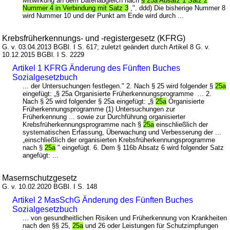
Mitwirkung an dem Datenabgleich nach
§ 25a Absatz 1 Satz 2
Nummer 4 in Verbindung mit Satz 3
,". ddd) Die bisherige Nummer 8
wird Nummer 10 und der Punkt am Ende wird durch ...
Krebsfrüherkennungs- und -registergesetz (KFRG)
G. v. 03.04.2013 BGBl. I S. 617; zuletzt geändert durch Artikel 8 G. v.
10.12.2015 BGBl. I S. 2229
Artikel 1 KFRG Änderung des Fünften Buches
Sozialgesetzbuch
... der Untersuchungen festlegen." 2. Nach § 25 wird folgender §
25a
eingefügt: „§ 25a Organisierte Früherkennungsprogramme ... 2.
Nach § 25 wird folgender § 25a eingefügt: „§
25a
Organisierte
Früherkennungsprogramme (1) Untersuchungen zur
Früherkennung ... sowie zur Durchführung organisierter
Krebsfrüherkennungsprogramme nach §
25a
einschließlich der
systematischen Erfassung, Überwachung und Verbesserung der ...
„einschließlich der organisierten Krebsfrüherkennungsprogramme
nach §
25a
" eingefügt. 6. Dem § 116b Absatz 6 wird folgender Satz
angefügt: ...
Masernschutzgesetz
G. v. 10.02.2020 BGBl. I S. 148
Artikel 2 MasSchG Änderung des Fünften Buches
Sozialgesetzbuch
... von gesundheitlichen Risiken und Früherkennung von Krankheiten
nach den §§ 25,
25a
und 26 oder Leistungen für Schutzimpfungen