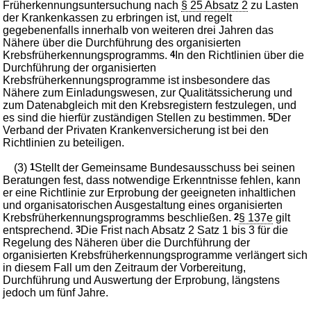
Früherkennungsuntersuchung nach
§ 25 Absatz 2
zu Lasten
der Krankenkassen zu erbringen ist, und regelt
gegebenenfalls innerhalb von weiteren drei Jahren das
Nähere über die Durchführung des organisierten
Krebsfrüherkennungsprogramms.
4
In den Richtlinien über die
Durchführung der organisierten
Krebsfrüherkennungsprogramme ist insbesondere das
Nähere zum Einladungswesen, zur Qualitätssicherung und
zum Datenabgleich mit den Krebsregistern festzulegen, und
es sind die hierfür zuständigen Stellen zu bestimmen.
5
Der
Verband der Privaten Krankenversicherung ist bei den
Richtlinien zu beteiligen.
(3)
1
Stellt der Gemeinsame Bundesausschuss bei seinen
Beratungen fest, dass notwendige Erkenntnisse fehlen, kann
er eine Richtlinie zur Erprobung der geeigneten inhaltlichen
und organisatorischen Ausgestaltung eines organisierten
Krebsfrüherkennungsprogramms beschließen.
2
§ 137e
gilt
entsprechend.
3
Die Frist nach Absatz 2 Satz 1 bis 3 für die
Regelung des Näheren über die Durchführung der
organisierten Krebsfrüherkennungsprogramme verlängert sich
in diesem Fall um den Zeitraum der Vorbereitung,
Durchführung und Auswertung der Erprobung, längstens
jedoch um fünf Jahre.