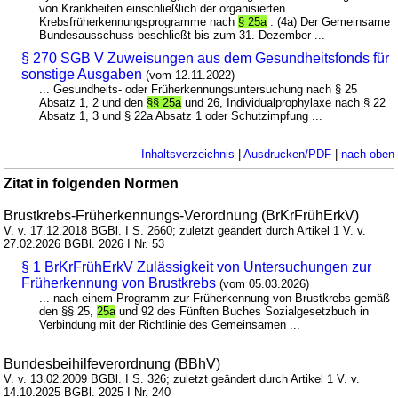
von Krankheiten einschließlich der organisierten
Krebsfrüherkennungsprogramme nach
§ 25a
. (4a) Der Gemeinsame
Bundesausschuss beschließt bis zum 31. Dezember ...
§ 270 SGB V Zuweisungen aus dem Gesundheitsfonds für
sonstige Ausgaben
(vom 12.11.2022)
... Gesundheits- oder Früherkennungsuntersuchung nach § 25
Absatz 1, 2 und den
§§ 25a
und 26, Individualprophylaxe nach § 22
Absatz 1, 3 und § 22a Absatz 1 oder Schutzimpfung ...
Inhaltsverzeichnis
|
Ausdrucken/PDF
|
nach oben
Zitat in folgenden Normen
Brustkrebs-Früherkennungs-Verordnung (BrKrFrühErkV)
V. v. 17.12.2018 BGBl. I S. 2660; zuletzt geändert durch Artikel 1 V. v.
27.02.2026 BGBl. 2026 I Nr. 53
§ 1 BrKrFrühErkV Zulässigkeit von Untersuchungen zur
Früherkennung von Brustkrebs
(vom 05.03.2026)
... nach einem Programm zur Früherkennung von Brustkrebs gemäß
den §§ 25,
25a
und 92 des Fünften Buches Sozialgesetzbuch in
Verbindung mit der Richtlinie des Gemeinsamen ...
Bundesbeihilfeverordnung (BBhV)
V. v. 13.02.2009 BGBl. I S. 326; zuletzt geändert durch Artikel 1 V. v.
14.10.2025 BGBl. 2025 I Nr. 240