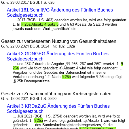
G. v. 29.03.2017 BGBl. I S. 626
Artikel 161 SchriftVG Änderung des Fünften Buches
Sozialgesetzbuch
... 2017 (BGBl. I S. 403) geändert worden ist, wird wie folgt geändert:
1. In
§ 25a Absatz 4 Satz 5
und § 63 Absatz 3a Satz 3 werden
jeweils nach dem Wort „schriftlich" die ...
Gesetz zur verbesserten Nutzung von Gesundheitsdaten
G. v. 22.03.2024 BGBl. 2024 I Nr. 102, 102a
Artikel 3 GDNGEG Änderung des Fünften Buches
Sozialgesetzbuch
... und 287a" durch die Angabe „§§ 266, 267 und 269" ersetzt. 1.
§
25a
wird wie folgt geändert: a) Absatz 4 wird wie folgt geändert: ...
Vorgaben und des Gebotes der Datensicherheit in seiner
Verfahrensordnung." 2. Nach
§ 25a
wird folgender § 25b eingefügt:
„§ 25b Datengestützte ...
Gesetz zur Zusammenführung von Krebsregisterdaten
G. v. 18.08.2021 BGBl. I S. 3890
Artikel 3 KRDaZuG Änderung des Fünften Buches
Sozialgesetzbuch
... Juli 2021 (BGBl. I S. 2754) geändert worden ist, wird wie folgt
geändert: 1.
§ 25a
wird wie folgt geändert: a) Absatz 1 wird wie folgt
geändert: ... des Bundeskrebsregisterdatengesetzes, 9. die