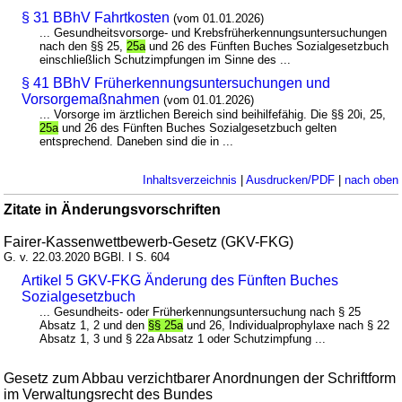
§ 31 BBhV Fahrtkosten
(vom 01.01.2026)
... Gesundheitsvorsorge- und Krebsfrüherkennungsuntersuchungen
nach den §§ 25,
25a
und 26 des Fünften Buches Sozialgesetzbuch
einschließlich Schutzimpfungen im Sinne des ...
§ 41 BBhV Früherkennungsuntersuchungen und
Vorsorgemaßnahmen
(vom 01.01.2026)
... Vorsorge im ärztlichen Bereich sind beihilfefähig. Die §§ 20i, 25,
25a
und 26 des Fünften Buches Sozialgesetzbuch gelten
entsprechend. Daneben sind die in ...
Inhaltsverzeichnis
|
Ausdrucken/PDF
|
nach oben
Zitate in Änderungsvorschriften
Fairer-Kassenwettbewerb-Gesetz (GKV-FKG)
G. v. 22.03.2020 BGBl. I S. 604
Artikel 5 GKV-FKG Änderung des Fünften Buches
Sozialgesetzbuch
... Gesundheits- oder Früherkennungsuntersuchung nach § 25
Absatz 1, 2 und den
§§ 25a
und 26, Individualprophylaxe nach § 22
Absatz 1, 3 und § 22a Absatz 1 oder Schutzimpfung ...
Gesetz zum Abbau verzichtbarer Anordnungen der Schriftform
im Verwaltungsrecht des Bundes