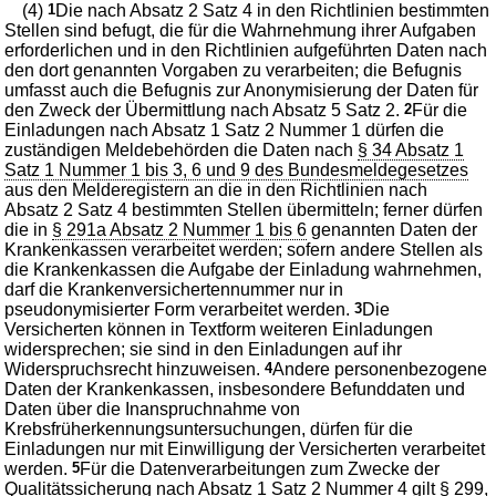
(4)
1
Die nach Absatz 2 Satz 4 in den Richtlinien bestimmten
Stellen sind befugt, die für die Wahrnehmung ihrer Aufgaben
erforderlichen und in den Richtlinien aufgeführten Daten nach
den dort genannten Vorgaben zu verarbeiten; die Befugnis
umfasst auch die Befugnis zur Anonymisierung der Daten für
den Zweck der Übermittlung nach Absatz 5 Satz 2.
2
Für die
Einladungen nach Absatz 1 Satz 2 Nummer 1 dürfen die
zuständigen Meldebehörden die Daten nach
§ 34 Absatz 1
Satz 1 Nummer 1 bis 3, 6 und 9 des Bundesmeldegesetzes
aus den Melderegistern an die in den Richtlinien nach
Absatz 2 Satz 4 bestimmten Stellen übermitteln; ferner dürfen
die in
§ 291a Absatz 2 Nummer 1 bis 6
genannten Daten der
Krankenkassen verarbeitet werden; sofern andere Stellen als
die Krankenkassen die Aufgabe der Einladung wahrnehmen,
darf die Krankenversichertennummer nur in
pseudonymisierter Form verarbeitet werden.
3
Die
Versicherten können in Textform weiteren Einladungen
widersprechen; sie sind in den Einladungen auf ihr
Widerspruchsrecht hinzuweisen.
4
Andere personenbezogene
Daten der Krankenkassen, insbesondere Befunddaten und
Daten über die Inanspruchnahme von
Krebsfrüherkennungsuntersuchungen, dürfen für die
Einladungen nur mit Einwilligung der Versicherten verarbeitet
werden.
5
Für die Datenverarbeitungen zum Zwecke der
Qualitätssicherung nach Absatz 1 Satz 2 Nummer 4 gilt
§ 299
,