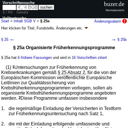
Vorschriftensuche
buzer.de
Normalansicht
§ / Art.
Gesetz
Volltextsuche
Start
>
Inhalt SGB V
>
§ 25a
Änderungsalarm
Hier klicken für
Titel, Fundstelle, Änderungen
etc.
nur in SGB V
§ 25a - Sozialgesetzbuch (SGB) Fünftes Buch
←
→
§ 25
§ 25b
(V) - Gesetzliche Krankenversicherung - (SGB
§ 25a Organisierte Früherkennungsprogramme
V)
Artikel 1 G. v. 20.12.1988
BGBl. I S. 2477
, 2482; zuletzt geändert durch
§ 25a hat
6 frühere Fassungen
und wird in
16 Vorschriften zitiert
Artikel 1
G. v. 24.07.2026
BGBl. 2026 I Nr. 228
Geltung ab 01.01.1989; FNA: 860-5
Sozialgesetzbuch
(1)
1
Untersuchungen zur Früherkennung von
401 weitere Fassungen
|
Drucksachen / Entwurf / Begründung
|
Krebserkrankungen gemäß
§ 25 Absatz 2
, für die von der
wird in 2003 Vorschriften zitiert
Europäischen Kommission veröffentlichte Europäische
Leitlinien zur Qualitätssicherung von
Drittes Kapitel Leistungen der Krankenversicherung
Krebsfrüherkennungsprogrammen vorliegen, sollen als
Vierter Abschnitt Leistungen zur Erfassung von
organisierte Krebsfrüherkennungsprogramme angeboten
gesundheitlichen Risiken und Früherkennung von
werden.
2
Diese Programme umfassen insbesondere
Krankheiten
1.
die regelmäßige Einladung der Versicherten in Textform
zur Früherkennungsuntersuchung nach Satz 1,
2.
die mit der Einladung erfolgende umfassende und