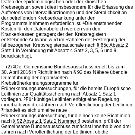
Daten der epidemiologischen oder der klinischen
Krebsregister, soweit dies insbesondere für die Erfassung des
Auftretens von Intervallkarzinomen und der Sterblichkeit an
der betreffenden Krebserkrankung unter den
Programmteilnehmern erforderlich ist.
4
Die entstehenden
Kosten für den Datenabgleich werden von den
Krankenkassen getragen; der den Krebsregistern
entstehende Aufwand wird im Rahmen der Festlegung der
fallbezogenen Krebsregisterpauschale nach
§ 65c Absatz 2
Satz 1 in Verbindung mit Absatz 4 Satz 2, 3, 5, 6 und 9
berücksichtigt.
(2)
1
Der Gemeinsame Bundesausschuss regelt bis zum
30. April 2016 in Richtlinien nach
§ 92
das Nähere über die
Durchführung der organisierten
Krebsfrüherkennungsprogramme für
Früherkennungsuntersuchungen, für die bereits Europäische
Leitlinien zur Qualitätssicherung nach Absatz 1 Satz 1
vorliegen.
2
Für künftige Leitlinien erfolgt eine Regelung
innerhalb von drei Jahren nach Veröffentlichung der Leitlinien.
3
Handelt es sich um eine neue
Früherkennungsuntersuchung, für die noch keine Richtlinien
nach
§ 92 Absatz 1 Satz 2 Nummer 3
bestehen, prüft der
Gemeinsame Bundesausschuss zunächst innerhalb von drei
Jahren nach Veröffentlichung der Leitlinien, ob die