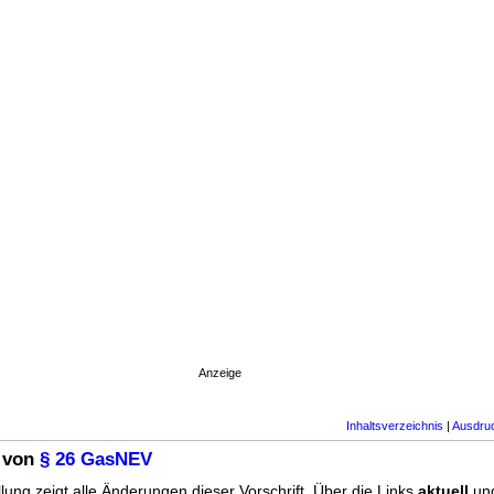
Anzeige
Inhaltsverzeichnis
|
Ausdru
 von
§ 26 GasNEV
lung zeigt alle Änderungen dieser Vorschrift. Über die Links
aktuell
un