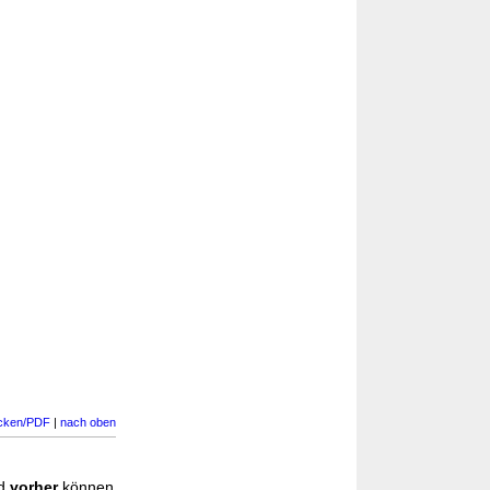
cken/PDF
|
nach oben
d
vorher
können