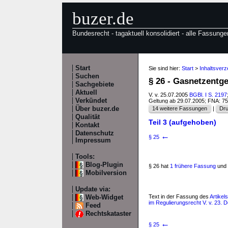
buzer.de
Bundesrecht - tagaktuell konsolidiert - alle Fassunge
Start
Sie sind hier:
Start
>
Inhaltsver
Suchen
§ 26 - Gasnetzentg
Sachgebiete
Aktuell
V. v. 25.07.2005
BGBl. I S. 2197
Verkündet
Geltung ab 29.07.2005; FNA: 7
Über buzer.de
14 weitere Fassungen
|
Dru
Qualität
Teil 3 (aufgehoben)
Kontakt
Datenschutz
←
§ 25
Impressum
Tools:
Blog-Plugin
§ 26 hat
1 frühere Fassung
und 
Mobilversion
Update via:
Text in der Fassung des
Artikel
Web-Widget
im Regulierungsrecht V. v. 23.
Feed
Rechtskataster
←
§ 25