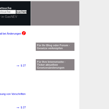
extsuche
r in GasNEV
il bei Änderungen
Für Ihr Blog oder Forum -
Gesetze verknüpfen
Für Ihre Internetseite -
→
Ticker aktuellste
§ 27
Gesetzesänderungen
sung von Vorschriften
→
§ 27