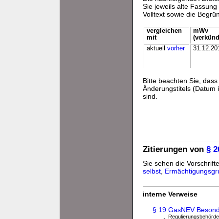
Sie jeweils alte Fassun
Volltext sowie die Begr
vergleichen
mWv
mit
(verkünd
aktuell
vorher
31.12.20
Bitte beachten Sie, da
Änderungstitels (Datum i
sind.
Zitierungen von
§ 
Sie sehen die Vorschrifte
selbst
,
Ermächtigungsgr
interne Verweise
§ 19 GasNEV Besonde
... Regulierungsbehör