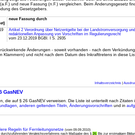
g (a.F.) und neue Fassung (n.F.) vergleichen. Beim Änderungsgesetz fi
ündung des Gesetzgebers.
neue Fassung durch
et)
19
Artikel 2 Verordnung über Netzentgelte bei der Landstromversorgung und
redaktionellen Anpassung von Vorschriften im Regulierungsrecht
vom 23.12.2019 BGBl. I S. 2935
ss rückwirkende Änderungen - soweit vorhanden - nach dem Verkündun
n Klammern) und nicht nach dem Datum des Inkrafttretens in diese List
Inhaltsverzeichnis
|
Ausdru
26 GasNEV
n, die auf § 26 GasNEV verweisen. Die Liste ist unterteilt nach Zitaten 
undlagen
,
anderen geltenden Titeln
,
Änderungsvorschriften
und in
aufg
re Regeln für Fernleitungsnetze
(vom 09.09.2010)
de durchzuführenden Vergleichsverfahrens nach Maßgabe des §
26.
Bis zur erstmaligen Bildu