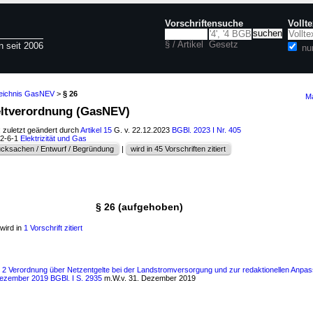
Vorschriftensuche
Vollt
§ / Artikel
Gesetz
n seit 2006
nu
zeichnis GasNEV
>
§ 26
Ma
eltverordnung (GasNEV)
; zuletzt geändert durch
Artikel 15
G. v. 22.12.2023
BGBl. 2023 I Nr. 405
52-6-1
Elektrizität und Gas
cksachen / Entwurf / Begründung
|
wird in 45 Vorschriften zitiert
§ 26 (aufgehoben)
wird in
1 Vorschrift zitiert
s 2 Verordnung über Netzentgelte bei der Landstromversorgung und zur redaktionellen Anpas
 Dezember 2019 BGBl. I S. 2935
m.W.v. 31. Dezember 2019