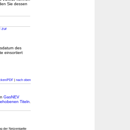
nden Sie dessen
 zur
gsdatum des
e einsortiert
cken/PDF
|
nach oben
in
GasNEV
ehobenen Titeln
.
ng der Netzentgelte