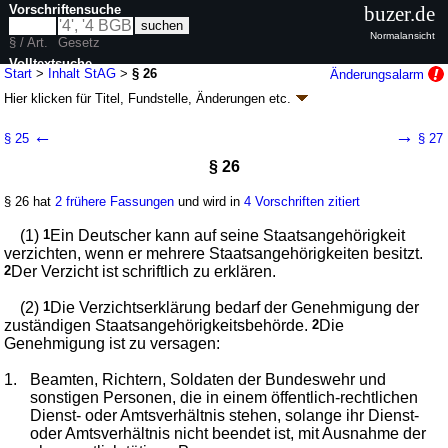
Vorschriftensuche
buzer.de
Normalansicht
§ / Art.
Gesetz
Volltextsuche
Start
>
Inhalt StAG
>
§ 26
Änderungsalarm
Hier klicken für
Titel, Fundstelle, Änderungen
etc.
nur in StAG
§ 26 - Staatsangehörigkeitsgesetz (StAG)
←
→
§ 25
§ 27
G. v. 22.07.1913 RGBl. S. 583; zuletzt geändert durch
Artikel 3
G. v.
§ 26
21.07.2026
BGBl. 2026 I Nr. 221
Geltung ab 01.01.1964; FNA: 102-1
Staatsangehörigkeit
§ 26 hat
2 frühere Fassungen
und wird in
4 Vorschriften zitiert
30 weitere Fassungen
|
wird in 100 Vorschriften zitiert
(1)
1
Ein Deutscher kann auf seine Staatsangehörigkeit
verzichten, wenn er mehrere Staatsangehörigkeiten besitzt.
2
Der Verzicht ist schriftlich zu erklären.
(2)
1
Die Verzichtserklärung bedarf der Genehmigung der
zuständigen Staatsangehörigkeitsbehörde.
2
Die
Genehmigung ist zu versagen:
1.
Beamten, Richtern, Soldaten der Bundeswehr und
sonstigen Personen, die in einem öffentlich-rechtlichen
Dienst- oder Amtsverhältnis stehen, solange ihr Dienst-
oder Amtsverhältnis nicht beendet ist, mit Ausnahme der