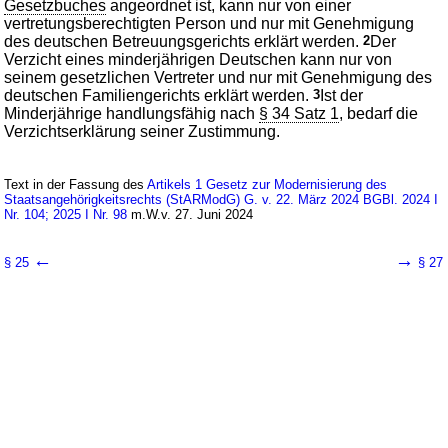
Gesetzbuches
angeordnet ist, kann nur von einer
vertretungsberechtigten Person und nur mit Genehmigung
des deutschen Betreuungsgerichts erklärt werden.
2
Der
Verzicht eines minderjährigen Deutschen kann nur von
seinem gesetzlichen Vertreter und nur mit Genehmigung des
deutschen Familiengerichts erklärt werden.
3
Ist der
Minderjährige handlungsfähig nach
§ 34 Satz 1
, bedarf die
Verzichtserklärung seiner Zustimmung.
Text in der Fassung des
Artikels 1 Gesetz zur Modernisierung des
Staatsangehörigkeitsrechts (StARModG) G. v. 22. März 2024 BGBl. 2024 I
Nr. 104; 2025 I Nr. 98
m.W.v. 27. Juni 2024
←
→
§ 25
§ 27