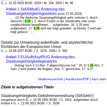
G. v. 22.03.2024 BGBl. 2024 I Nr. 104; 2025 I Nr. 98
Artikel 1 StARModG Änderung des
Staatsangehörigkeitsgesetzes
(vom 27.06.2024)
... (1) Die deutsche Staatsangehörigkeit geht verloren 1. durch
Verzicht (
§ 26
), 2. durch Eintritt in die Streitkräfte oder einen
vergleichbaren bewaffneten ... aufgehoben. 16. § 25 wird
aufgehoben. 17.
§ 26
wird wie folgt geändert: a) Absatz 2 wird wie
folgt gefasst: ...
Gesetz zur Umsetzung aufenthalts- und asylrechtlicher
Richtlinien der Europäischen Union
G. v. 19.08.2007 BGBl. I S. 1970, 2008 I S. 992
Artikel 5 EUAufhAsylRUG Änderung des
Staatsangehörigkeitsgesetzes
... Vertrag nach § 12 Abs. 3 abgeschlossen hat." 16. In §
26
Abs. 2
Satz 2 wird jeweils die Angabe „Abs. 1" gestrichen. 17. § 27 ...
Inhaltsverzeichnis
|
Ausdrucken/PDF
|
nach oben
Zitate in aufgehobenen Titeln
Staatsangehörigkeits-Gebührenverordnung (StAGebV)
neugefasst durch B. v. 24.09.1991 BGBl. I S. 1915; aufgehoben durch
Artikel 4 G. v. 12.08.2021 BGBl. I S. 3538