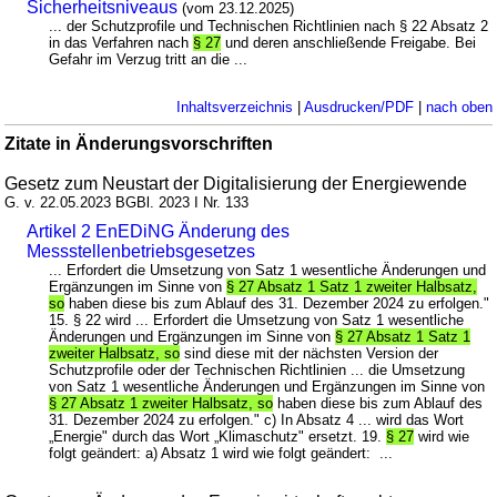
Sicherheitsniveaus
(vom 23.12.2025)
... der Schutzprofile und Technischen Richtlinien nach § 22 Absatz 2
in das Verfahren nach
§ 27
und deren anschließende Freigabe. Bei
Gefahr im Verzug tritt an die ...
Inhaltsverzeichnis
|
Ausdrucken/PDF
|
nach oben
Zitate in Änderungsvorschriften
Gesetz zum Neustart der Digitalisierung der Energiewende
G. v. 22.05.2023 BGBl. 2023 I Nr. 133
Artikel 2 EnEDiNG Änderung des
Messstellenbetriebsgesetzes
... Erfordert die Umsetzung von Satz 1 wesentliche Änderungen und
Ergänzungen im Sinne von
§ 27 Absatz 1 Satz 1 zweiter Halbsatz,
so
haben diese bis zum Ablauf des 31. Dezember 2024 zu erfolgen."
15. § 22 wird ... Erfordert die Umsetzung von Satz 1 wesentliche
Änderungen und Ergänzungen im Sinne von
§ 27 Absatz 1 Satz 1
zweiter Halbsatz, so
sind diese mit der nächsten Version der
Schutzprofile oder der Technischen Richtlinien ... die Umsetzung
von Satz 1 wesentliche Änderungen und Ergänzungen im Sinne von
§ 27 Absatz 1 zweiter Halbsatz, so
haben diese bis zum Ablauf des
31. Dezember 2024 zu erfolgen." c) In Absatz 4 ... wird das Wort
„Energie" durch das Wort „Klimaschutz" ersetzt. 19.
§ 27
wird wie
folgt geändert: a) Absatz 1 wird wie folgt geändert: ...