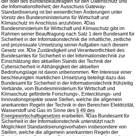
der oder des Bundesbeauftragten für den Datenschutz und
die Informationsfreiheit; der Ausschuss Gateway-
Standardisierung ist bei wesentlichen Änderungen unter
Vorsitz des Bundesministeriums für Wirtschaft und
Klimaschutz im Anschluss anzuhören.
2
Das
Bundesministerium für Wirtschaft und Klimaschutz gibt im
Rahmen seiner Beauftragung nach Satz 1 dem Bundesamt für
Sicherheit in der Informationstechnik die inhaltliche, zeitliche
und prozessuale Umsetzung seiner Aufgaben nach diesem
Gesetz vor.
3
Die Zuständigkeit und Verantwortlichkeit des
Bundesamtes für Sicherheit in der Informationstechnik zur
Einschätzung des aktuellen Stands der Technik der
Cybersicherheit in Abhängigkeit der aktuellen
Bedrohungslage ist davon unbenommen.
4
Im Interesse einer
beschleunigten marktlichen Umsetzung beteiligt dazu das
Bundesamt für Sicherheit in der Informationstechnik frühzeitig
Verbände, vom Bundesministerium für Wirtschaft und
Klimaschutz geförderte Forschungs-, Entwicklungs- und
Innovationsprojekte sowie Stellen, welche die allgemein
anerkannten Regeln der Technik in den Bereichen Elektrizität,
Wasserstoff und Gas im Sinne des
§ 49 des
Energiewirtschaftsgesetzes
erarbeiten.
5
Das Bundesamt für
Sicherheit in der Informationstechnik unterstützt nach
Möglichkeit Standardisierungsvorhaben insbesondere von
Stellen, welche die allgemein anerkannten Regeln der