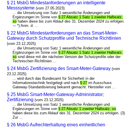
§ 21 MsbG Mindestanforderungen an intelligente
Messsysteme
(vom 27.05.2023)
... die Umsetzung von Satz 1 wesentliche Änderungen und
Ergänzungen im Sinne von
§ 27 Absatz 1 Satz 1 zweiter Halbsatz,
so
haben diese bis zum Ablauf des 31. Dezember 2024 zu erfolgen.
--- *) Anm. d. ...
§ 22 MsbG Mindestanforderungen an das Smart-Meter-
Gateway durch Schutzprofile und Technische Richtlinien
(vom 23.12.2025)
... die Umsetzung von Satz 1 wesentliche Änderungen und
Ergänzungen im Sinne von
§ 27 Absatz 1 Satz 1 zweiter Halbsatz,
so
sind diese mit der nächsten Version der Schutzprofile oder der
Technischen Richtlinien ...
§ 24 MsbG Zertifizierung des Smart-Meter-Gateway
(vom
23.12.2025)
... wird durch das Bundesamt für Sicherheit in der
Informationstechnik festgelegt und nach
§ 27
im Ausschuss
Gateway-Standardisierung bekannt gemacht. Hersteller von ...
§ 25 MsbG Smart-Meter-Gateway-Administrator;
Zertifizierung
(vom 23.12.2025)
... die Umsetzung von Satz 1 wesentliche Änderungen und
Ergänzungen im Sinne von
§ 27 Absatz 1 zweiter Halbsatz, so
haben diese bis zum Ablauf des 31. Dezember 2024 zu erfolgen. (3)
Zur ...
§ 26 MsbG Aufrechterhaltung eines einheitlichen