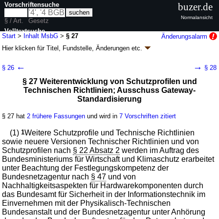
Vorschriftensuche
buzer.de
Normalansicht
§ / Art.
Gesetz
Volltextsuche
Start
>
Inhalt MsbG
>
§ 27
Änderungsalarm
Hier klicken für
Titel, Fundstelle, Änderungen
etc.
nur in MsbG
§ 27 - Messstellenbetriebsgesetz (MsbG)
←
→
§ 26
§ 28
Artikel 1 G. v. 29.08.2016
BGBl. I S. 2034
(
Nr. 43
); zuletzt geändert durch
§ 27 Weiterentwicklung von Schutzprofilen und
Artikel 17
G. v. 18.12.2025
BGBl. 2025 I Nr. 347
Technischen Richtlinien; Ausschuss Gateway-
Geltung ab 02.09.2016; FNA: 752-10
Elektrizität und Gas
Standardisierung
14 weitere Fassungen
|
Drucksachen / Entwurf / Begründung
|
wird in 107 Vorschriften zitiert
§ 27 hat
2 frühere Fassungen
und wird in
7 Vorschriften zitiert
Teil 2 Messstellenbetrieb
(1)
Kapitel 3 Technische Vorgaben zur Gewährleistung
1
Weitere Schutzprofile und Technische Richtlinien
sowie neuere Versionen Technischer Richtlinien und von
von Datenschutz und Datensicherheit beim Einsatz
Schutzprofilen nach
von Smart-Meter-Gateways
§ 22 Absatz 2
werden im Auftrag des
Bundesministeriums für Wirtschaft und Klimaschutz erarbeitet
unter Beachtung der Festlegungskompetenz der
Bundesnetzagentur nach
§ 47
und von
Nachhaltigkeitsaspekten für Hardwarekomponenten durch
das Bundesamt für Sicherheit in der Informationstechnik im
Einvernehmen mit der Physikalisch-Technischen
Bundesanstalt und der Bundesnetzagentur unter Anhörung