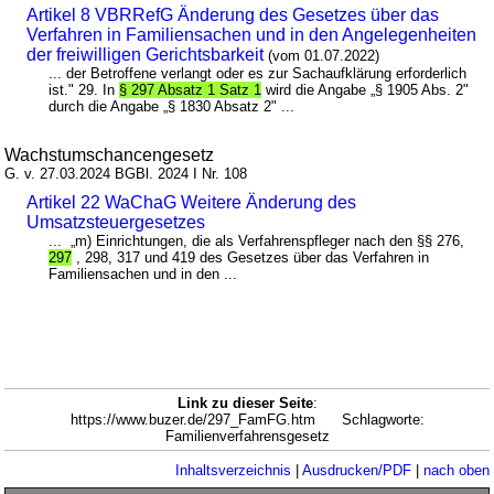
Artikel 8 VBRRefG Änderung des Gesetzes über das
Verfahren in Familiensachen und in den Angelegenheiten
der freiwilligen Gerichtsbarkeit
(vom 01.07.2022)
... der Betroffene verlangt oder es zur Sachaufklärung erforderlich
ist." 29. In
§ 297 Absatz 1 Satz 1
wird die Angabe „§ 1905 Abs. 2"
durch die Angabe „§ 1830 Absatz 2" ...
Wachstumschancengesetz
G. v. 27.03.2024 BGBl. 2024 I Nr. 108
Artikel 22 WaChaG Weitere Änderung des
Umsatzsteuergesetzes
... „m) Einrichtungen, die als Verfahrenspfleger nach den §§ 276,
297
, 298, 317 und 419 des Gesetzes über das Verfahren in
Familiensachen und in den ...
Link zu dieser Seite
:
https://www.buzer.de/297_FamFG.htm Schlagworte:
Familienverfahrensgesetz
Inhaltsverzeichnis
|
Ausdrucken/PDF
|
nach oben