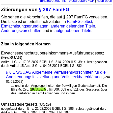
Inhaltsverzeichnis
|
Ausdrucken/PDF
|
nach oben
Zitierungen von
§ 297 FamFG
Sie sehen die Vorschriften, die auf § 297 FamFG verweisen.
Die Liste ist unterteilt nach Zitaten in
FamFG selbst
,
Ermächtigungsgrundlagen
,
anderen geltenden Titeln
,
Änderungsvorschriften
und in
aufgehobenen Titeln
.
Zitat in folgenden Normen
Erwachsenenschutzübereinkommens-Ausführungsgesetz
(ErwSÜAG)
Artikel 1 G. v. 17.03.2007 BGBl. I S. 314, 2009 II S. 39; zuletzt geändert
durch Artikel 15 Abs. 8 G. v. 04.05.2021 BGBl. I S. 882
§ 8 ErwSÜAG Allgemeine Verfahrensvorschriften für die
Anerkennungsfeststellung und Vollstreckbarerklärung
(vom
01.01.2023)
... und in den Angelegenheiten der freiwilligen Gerichtsbarkeit. Die
§§ 275, 276,
297 Abs. 5
, §§ 308, 309 und 311 des Gesetzes über
das Verfahren in Familiensachen und in den ...
Umsatzsteuergesetz (UStG)
neugefasst durch B. v. 21.02.2005 BGBl. I S. 386; zuletzt geändert durch
Artikel 5 G. v. 29.06.2026 BGBl. 2026 I Nr. 197