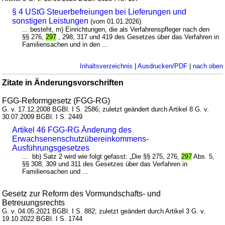
§ 4 UStG Steuerbefreiungen bei Lieferungen und
sonstigen Leistungen
(vom 01.01.2026)
... besteht, m) Einrichtungen, die als Verfahrenspfleger nach den
§§ 276,
297
, 298, 317 und 419 des Gesetzes über das Verfahren in
Familiensachen und in den ...
Inhaltsverzeichnis
|
Ausdrucken/PDF
|
nach oben
Zitate in Änderungsvorschriften
FGG-Reformgesetz (FGG-RG)
G. v. 17.12.2008 BGBl. I S. 2586; zuletzt geändert durch Artikel 8 G. v.
30.07.2009 BGBl. I S. 2449
Artikel 46 FGG-RG Änderung des
Erwachsenenschutzübereinkommens-
Ausführungsgesetzes
... bb) Satz 2 wird wie folgt gefasst: „Die §§ 275, 276,
297
Abs. 5,
§§ 308, 309 und 311 des Gesetzes über das Verfahren in
Familiensachen und ...
Gesetz zur Reform des Vormundschafts- und
Betreuungsrechts
G. v. 04.05.2021 BGBl. I S. 882; zuletzt geändert durch Artikel 3 G. v.
19.10.2022 BGBl. I S. 1744