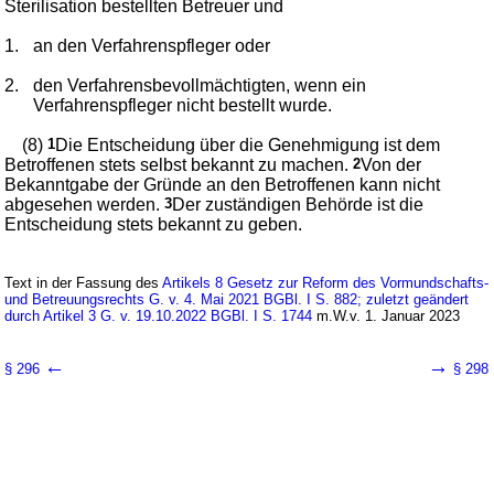
Sterilisation bestellten Betreuer und
1.
an den Verfahrenspfleger oder
2.
den Verfahrensbevollmächtigten, wenn ein
Verfahrenspfleger nicht bestellt wurde.
(8)
1
Die Entscheidung über die Genehmigung ist dem
Betroffenen stets selbst bekannt zu machen.
2
Von der
Bekanntgabe der Gründe an den Betroffenen kann nicht
abgesehen werden.
3
Der zuständigen Behörde ist die
Entscheidung stets bekannt zu geben.
Text in der Fassung des
Artikels 8 Gesetz zur Reform des Vormundschafts-
und Betreuungsrechts G. v. 4. Mai 2021 BGBl. I S. 882; zuletzt geändert
durch Artikel 3 G. v. 19.10.2022 BGBl. I S. 1744
m.W.v. 1. Januar 2023
←
→
§ 296
§ 298