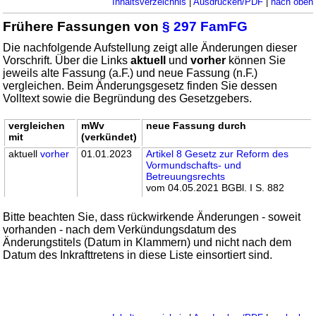
Inhaltsverzeichnis
|
Ausdrucken/PDF
|
nach oben
Frühere Fassungen von
§ 297 FamFG
Die nachfolgende Aufstellung zeigt alle Änderungen dieser
Vorschrift. Über die Links
aktuell
und
vorher
können Sie
jeweils alte Fassung (a.F.) und neue Fassung (n.F.)
vergleichen. Beim Änderungsgesetz finden Sie dessen
Volltext sowie die Begründung des Gesetzgebers.
vergleichen
mWv
neue Fassung durch
mit
(verkündet)
aktuell
vorher
01.01.2023
Artikel 8 Gesetz zur Reform des
Vormundschafts- und
Betreuungsrechts
vom 04.05.2021 BGBl. I S. 882
Bitte beachten Sie, dass rückwirkende Änderungen - soweit
vorhanden - nach dem Verkündungsdatum des
Änderungstitels (Datum in Klammern) und nicht nach dem
Datum des Inkrafttretens in diese Liste einsortiert sind.