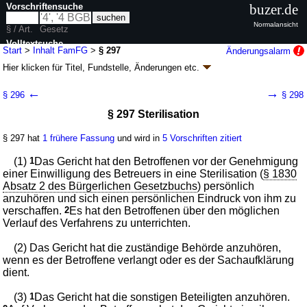
Vorschriftensuche
buzer.de
Normalansicht
§ / Art.
Gesetz
Volltextsuche
Start
>
Inhalt FamFG
>
§ 297
Änderungsalarm
Hier klicken für
Titel, Fundstelle, Änderungen
etc.
nur in FamFG
§ 297 - Gesetz über das Verfahren in
←
→
§ 296
§ 298
Familiensachen und in den Angelegenheiten
§ 297 Sterilisation
der freiwilligen Gerichtsbarkeit (FamFG)
Artikel 1 G. v. 17.12.2008
BGBl. I S. 2586
, 2587, 2009 I S. 1102; zuletzt
§ 297 hat
1 frühere Fassung
und wird in
5 Vorschriften zitiert
geändert durch
Artikel 4
G. v. 02.07.2026
BGBl. 2026 I Nr. 198
Geltung ab 01.09.2009; FNA: 315-24
Freiwillige Gerichtsbarkeit
(1)
1
Das Gericht hat den Betroffenen vor der Genehmigung
110 weitere Fassungen
|
Drucksachen / Entwurf / Begründung
|
einer Einwilligung des Betreuers in eine Sterilisation (
§ 1830
wird in 643 Vorschriften zitiert
Absatz 2 des Bürgerlichen Gesetzbuchs
) persönlich
anzuhören und sich einen persönlichen Eindruck von ihm zu
Buch 3 Verfahren in Betreuungs- und
verschaffen.
2
Es hat den Betroffenen über den möglichen
Unterbringungssachen
Verlauf des Verfahrens zu unterrichten.
Abschnitt 1 Verfahren in Betreuungssachen
(2) Das Gericht hat die zuständige Behörde anzuhören,
wenn es der Betroffene verlangt oder es der Sachaufklärung
dient.
(3)
1
Das Gericht hat die sonstigen Beteiligten anzuhören.