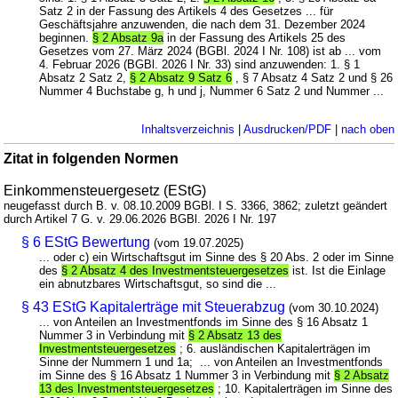
Satz 2 in der Fassung des Artikels 4 des Gesetzes ... für
Geschäftsjahre anzuwenden, die nach dem 31. Dezember 2024
beginnen.
§ 2 Absatz 9a
in der Fassung des Artikels 25 des
Gesetzes vom 27. März 2024 (BGBl. 2024 I Nr. 108) ist ab ... vom
4. Februar 2026 (BGBl. 2026 I Nr. 33) sind anzuwenden: 1. § 1
Absatz 2 Satz 2,
§ 2 Absatz 9 Satz 6
, § 7 Absatz 4 Satz 2 und § 26
Nummer 4 Buchstabe g, h und j, Nummer 6 Satz 2 und Nummer ...
Inhaltsverzeichnis
|
Ausdrucken/PDF
|
nach oben
Zitat in folgenden Normen
Einkommensteuergesetz (EStG)
neugefasst durch B. v. 08.10.2009 BGBl. I S. 3366, 3862; zuletzt geändert
durch Artikel 7 G. v. 29.06.2026 BGBl. 2026 I Nr. 197
§ 6 EStG Bewertung
(vom 19.07.2025)
... oder c) ein Wirtschaftsgut im Sinne des § 20 Abs. 2 oder im Sinne
des
§ 2 Absatz 4 des Investmentsteuergesetzes
ist. Ist die Einlage
ein abnutzbares Wirtschaftsgut, so sind die ...
§ 43 EStG Kapitalerträge mit Steuerabzug
(vom 30.10.2024)
... von Anteilen an Investmentfonds im Sinne des § 16 Absatz 1
Nummer 3 in Verbindung mit
§ 2 Absatz 13 des
Investmentsteuergesetzes
; 6. ausländischen Kapitalerträgen im
Sinne der Nummern 1 und 1a; ... von Anteilen an Investmentfonds
im Sinne des § 16 Absatz 1 Nummer 3 in Verbindung mit
§ 2 Absatz
13 des Investmentsteuergesetzes
; 10. Kapitalerträgen im Sinne des