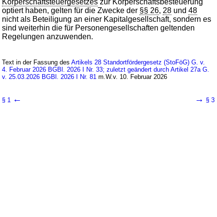
Körperschaftsteuergesetzes
zur Körperschaftsbesteuerung
optiert haben, gelten für die Zwecke der
§§ 26
,
28
und
48
nicht als Beteiligung an einer Kapitalgesellschaft, sondern es
sind weiterhin die für Personengesellschaften geltenden
Regelungen anzuwenden.
Text in der Fassung des
Artikels 28 Standortfördergesetz (StoFöG) G. v.
4. Februar 2026 BGBl. 2026 I Nr. 33; zuletzt geändert durch Artikel 27a G.
v. 25.03.2026 BGBl. 2026 I Nr. 81
m.W.v. 10. Februar 2026
←
→
§ 1
§ 3