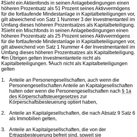
2
Sieht ein Aktienfonds in seinen Anlagebedingungen einen
höheren Prozentsatz als 51 Prozent seines Aktivvermögens
für die fortlaufende Mindestanlage in Kapitalbeteiligungen vor,
gilt abweichend von Satz 1 Nummer 3 der Investmentanteil im
Umfang dieses höheren Prozentsatzes als Kapitalbeteiligung.
3
Sieht ein Mischfonds in seinen Anlagebedingungen einen
höheren Prozentsatz als 25 Prozent seines Aktivvermögens
für die fortlaufende Mindestanlage in Kapitalbeteiligungen vor,
gilt abweichend von Satz 1 Nummer 4 der Investmentanteil im
Umfang dieses höheren Prozentsatzes als Kapitalbeteiligung.
4
Im Übrigen gelten Investmentanteile nicht als
Kapitalbeteiligungen.
5
Auch nicht als Kapitalbeteiligungen
gelten
1.
Anteile an Personengesellschaften, auch wenn die
Personengesellschaften Anteile an Kapitalgesellschaften
halten oder wenn die Personengesellschaften nach
§ 1a
des Körperschaftsteuergesetzes
zur
Körperschaftsbesteuerung optiert haben,
2.
Anteile an Kapitalgesellschaften, die nach Absatz 9 Satz 6
als Immobilien gelten,
3.
Anteile an Kapitalgesellschaften, die von der
Ertragsbesteuerung befreit sind, soweit sie