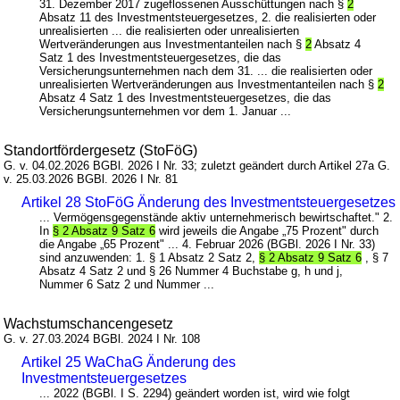
31. Dezember 2017 zugeflossenen Ausschüttungen nach §
2
Absatz 11 des Investmentsteuergesetzes, 2. die realisierten oder
unrealisierten ... die realisierten oder unrealisierten
Wertveränderungen aus Investmentanteilen nach §
2
Absatz 4
Satz 1 des Investmentsteuergesetzes, die das
Versicherungsunternehmen nach dem 31. ... die realisierten oder
unrealisierten Wertveränderungen aus Investmentanteilen nach §
2
Absatz 4 Satz 1 des Investmentsteuergesetzes, die das
Versicherungsunternehmen vor dem 1. Januar ...
Standortfördergesetz (StoFöG)
G. v. 04.02.2026 BGBl. 2026 I Nr. 33; zuletzt geändert durch Artikel 27a G.
v. 25.03.2026 BGBl. 2026 I Nr. 81
Artikel 28 StoFöG Änderung des Investmentsteuergesetzes
... Vermögensgegenstände aktiv unternehmerisch bewirtschaftet." 2.
In
§ 2 Absatz 9 Satz 6
wird jeweils die Angabe „75 Prozent" durch
die Angabe „65 Prozent" ... 4. Februar 2026 (BGBl. 2026 I Nr. 33)
sind anzuwenden: 1. § 1 Absatz 2 Satz 2,
§ 2 Absatz 9 Satz 6
, § 7
Absatz 4 Satz 2 und § 26 Nummer 4 Buchstabe g, h und j,
Nummer 6 Satz 2 und Nummer ...
Wachstumschancengesetz
G. v. 27.03.2024 BGBl. 2024 I Nr. 108
Artikel 25 WaChaG Änderung des
Investmentsteuergesetzes
... 2022 (BGBl. I S. 2294) geändert worden ist, wird wie folgt