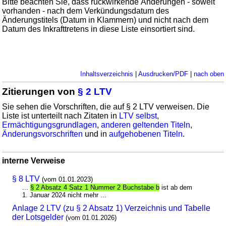
Bitte beachten Sie, dass rückwirkende Änderungen - soweit
vorhanden - nach dem Verkündungsdatum des
Änderungstitels (Datum in Klammern) und nicht nach dem
Datum des Inkrafttretens in diese Liste einsortiert sind.
Inhaltsverzeichnis
|
Ausdrucken/PDF
|
nach oben
Zitierungen von
§ 2 LTV
Sie sehen die Vorschriften, die auf § 2 LTV verweisen. Die
Liste ist unterteilt nach Zitaten in
LTV selbst
,
Ermächtigungsgrundlagen
,
anderen geltenden Titeln
,
Änderungsvorschriften
und in
aufgehobenen Titeln
.
interne Verweise
§ 8 LTV
(vom 01.01.2023)
...
§ 2 Absatz 4 Satz 1 Nummer 2 Buchstabe b
ist ab dem
1. Januar 2024 nicht mehr ...
Anlage 2 LTV (zu § 2 Absatz 1) Verzeichnis und Tabelle
der Lotsgelder
(vom 01.01.2026)