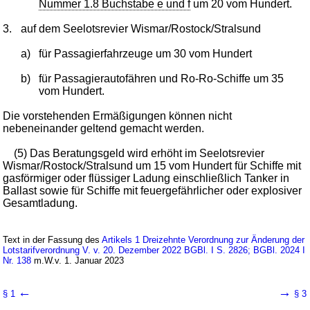
Nummer 1.8 Buchstabe e und f
um 20 vom Hundert.
3.
auf dem Seelotsrevier Wismar/Rostock/Stralsund
a)
für Passagierfahrzeuge um 30 vom Hundert
b)
für Passagierautofähren und Ro-Ro-Schiffe um 35
vom Hundert.
Die vorstehenden Ermäßigungen können nicht
nebeneinander geltend gemacht werden.
(5) Das Beratungsgeld wird erhöht im Seelotsrevier
Wismar/Rostock/Stralsund um 15 vom Hundert für Schiffe mit
gasförmiger oder flüssiger Ladung einschließlich Tanker in
Ballast sowie für Schiffe mit feuergefährlicher oder explosiver
Gesamtladung.
Text in der Fassung des
Artikels 1 Dreizehnte Verordnung zur Änderung der
Lotstarifverordnung V. v. 20. Dezember 2022 BGBl. I S. 2826; BGBl. 2024 I
Nr. 138
m.W.v. 1. Januar 2023
←
→
§ 1
§ 3