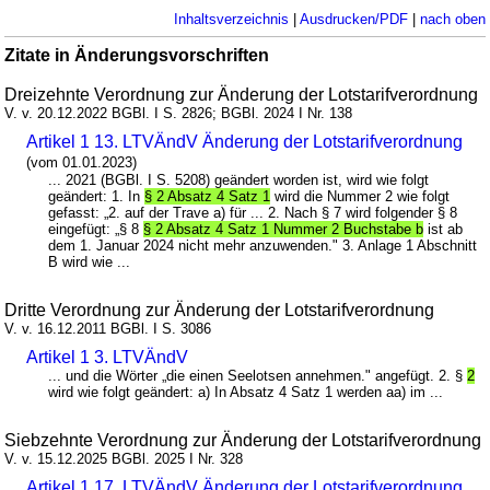
Inhaltsverzeichnis
|
Ausdrucken/PDF
|
nach oben
Zitate in Änderungsvorschriften
Dreizehnte Verordnung zur Änderung der Lotstarifverordnung
V. v. 20.12.2022 BGBl. I S. 2826; BGBl. 2024 I Nr. 138
Artikel 1 13. LTVÄndV Änderung der Lotstarifverordnung
(vom 01.01.2023)
... 2021 (BGBl. I S. 5208) geändert worden ist, wird wie folgt
geändert: 1. In
§ 2 Absatz 4 Satz 1
wird die Nummer 2 wie folgt
gefasst: „2. auf der Trave a) für ... 2. Nach § 7 wird folgender § 8
eingefügt: „§ 8
§ 2 Absatz 4 Satz 1 Nummer 2 Buchstabe b
ist ab
dem 1. Januar 2024 nicht mehr anzuwenden." 3. Anlage 1 Abschnitt
B wird wie ...
Dritte Verordnung zur Änderung der Lotstarifverordnung
V. v. 16.12.2011 BGBl. I S. 3086
Artikel 1 3. LTVÄndV
... und die Wörter „die einen Seelotsen annehmen." angefügt. 2. §
2
wird wie folgt geändert: a) In Absatz 4 Satz 1 werden aa) im ...
Siebzehnte Verordnung zur Änderung der Lotstarifverordnung
V. v. 15.12.2025 BGBl. 2025 I Nr. 328
Artikel 1 17. LTVÄndV Änderung der Lotstarifverordnung