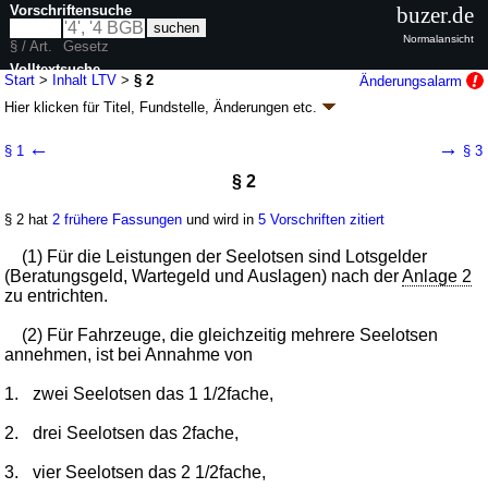
Vorschriftensuche
buzer.de
Normalansicht
§ / Art.
Gesetz
Volltextsuche
Start
>
Inhalt LTV
>
§ 2
Änderungsalarm
Hier klicken für
Titel, Fundstelle, Änderungen
etc.
nur in LTV
§ 2 - Lotstarifverordnung (LTV)
←
→
§ 1
§ 3
Artikel 1 V. v. 26.01.2009
BGBl. I S. 97
(
Nr. 5
); zuletzt geändert durch
§ 2
Artikel 1
V. v. 15.12.2025
BGBl. 2025 I Nr. 328
Geltung ab 01.02.2009; FNA: 9515-19
Seelotswesen
§ 2 hat
2 frühere Fassungen
und wird in
5 Vorschriften zitiert
23 weitere Fassungen
|
wird in 26 Vorschriften zitiert
(1) Für die Leistungen der Seelotsen sind Lotsgelder
(Beratungsgeld, Wartegeld und Auslagen) nach der
Anlage 2
zu entrichten.
(2) Für Fahrzeuge, die gleichzeitig mehrere Seelotsen
annehmen, ist bei Annahme von
1.
zwei Seelotsen das 1 1/2fache,
2.
drei Seelotsen das 2fache,
3.
vier Seelotsen das 2 1/2fache,