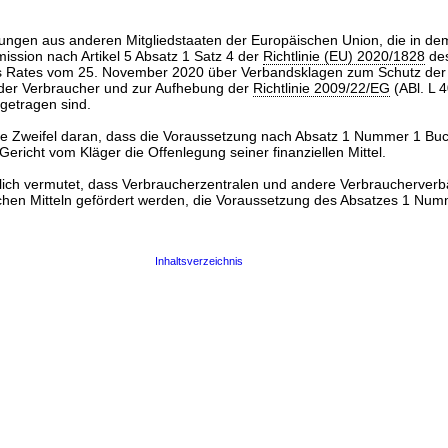
chtungen aus anderen Mitgliedstaaten der Europäischen Union, die in de
ssion nach Artikel 5 Absatz 1 Satz 4 der
Richtlinie (EU) 2020/1828
des
s Rates vom 25. November 2020 über Verbandsklagen zum Schutz der
n der Verbraucher und zur Aufhebung der
Richtlinie 2009/22/EG
(ABl. L 
ngetragen sind.
te Zweifel daran, dass die Voraussetzung nach Absatz 1 Nummer 1 Bu
 Gericht vom Kläger die Offenlegung seiner finanziellen Mittel.
glich vermutet, dass Verbraucherzentralen und andere Verbraucherverb
ichen Mitteln gefördert werden, die Voraussetzung des Absatzes 1 Nu
Inhaltsverzeichnis