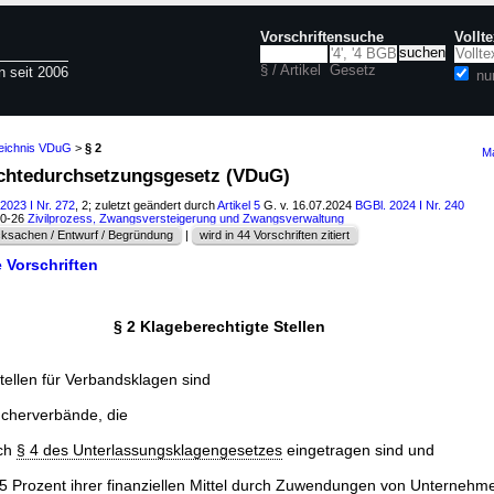
Vorschriftensuche
Vollt
§ / Artikel
Gesetz
n seit 2006
nu
zeichnis VDuG
>
§ 2
Ma
echtedurchsetzungsgesetz (VDuG)
2023 I Nr. 272
, 2; zuletzt geändert durch
Artikel 5
G. v. 16.07.2024
BGBl. 2024 I Nr. 240
10-26
Zivilprozess, Zwangsversteigerung und Zwangsverwaltung
ksachen / Entwurf / Begründung
|
wird in 44 Vorschriften zitiert
 Vorschriften
§ 2 Klageberechtigte Stellen
tellen für Verbandsklagen sind
aucherverbände, die
ach
§ 4 des Unterlassungsklagengesetzes
eingetragen sind und
 5 Prozent ihrer finanziellen Mittel durch Zuwendungen von Unternehm