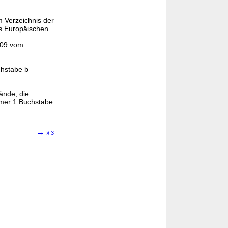
m Verzeichnis der
 Europäischen
409 vom
chstabe b
ände, die
mmer 1 Buchstabe
→
§ 3