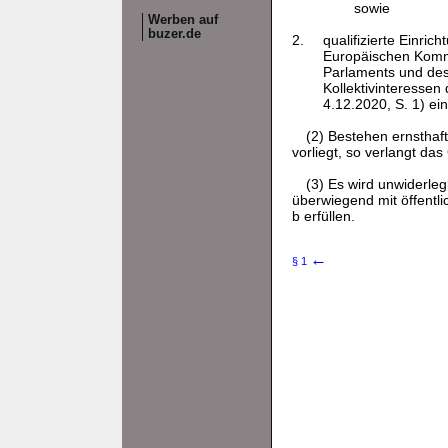
sowie
Werben auf
buzer.de
2.
qualifizierte Einri
Europäischen Kommi
Parlaments und de
Kollektivinteresse
4.12.2020, S. 1) ei
(2) Bestehen ernsthaf
vorliegt, so verlangt das
(3) Es wird unwiderle
überwiegend mit öffentl
b erfüllen.
←
§ 1