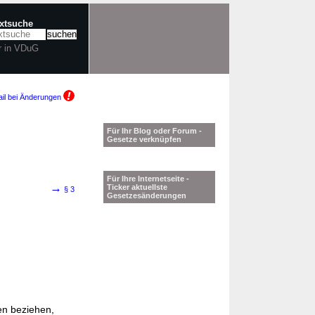
extsuche
r in VDuG
il bei Änderungen
Für Ihr Blog oder Forum -
Gesetze verknüpfen
Für Ihre Internetseite -
→
Ticker aktuellste
§ 3
Gesetzesänderungen
en beziehen,