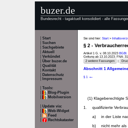
buzer.de
Bundesrecht - tagaktuell konsolidiert - alle Fassunge
Start
Sie sind hier:
Start
>
Inhaltsver
Suchen
§ 2 - Verbraucherr
Sachgebiete
Aktuell
Artikel 1 G. v. 08.10.2023
BGBl. 
Verkündet
Geltung ab 13.10.2023; FNA: 3
Über buzer.de
2 weitere Fassungen
|
Druc
Qualität
Abschnitt 1 Allgemeine
Kontakt
Datenschutz
←
§ 1
Impressum
Tools:
Blog-Plugin
Mobilversion
(1) Klageberechtigte S
Update via:
1.
qualifizierte Verbr
Web-Widget
Feed
a)
in der Liste n
Rechtskataster
b)
nicht mehr als