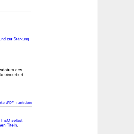
 und zur Stärkung
gsdatum des
e einsortiert
cken/PDF
|
nach oben
n
InsO selbst
,
en Titeln
.