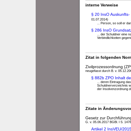
interne Verweise
§ 20 InsO Auskunfts-
01.07.2014)
... Person, so soll er 
§ 286 InsO Grundsat
... der Schuldner eine 
Verbindlichkeiten gegenü
Zitat in folgenden No
Zivilprozessordnung (Z
neugefasst durch B. v. 05.12.200
§ 882b ZPO Inhalt de
... deren Eintragung d
Schuldnerverzeichnis w
der Insolvenzordnung d
Zitate in Änderungsvor
Gesetz zur Durchführun
G. v. 05.06.2017 BGBl. I S. 147
Artikel 2 InsVEU/20