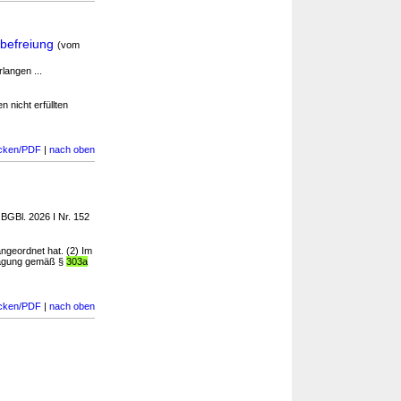
dbefreiung
(vom
langen ...
 nicht erfüllten
cken/PDF
|
nach oben
 BGBl. 2026 I Nr. 152
ngeordnet hat. (2) Im
tragung gemäß §
303a
cken/PDF
|
nach oben