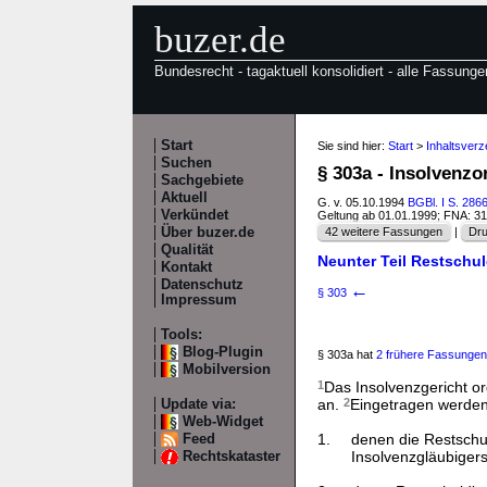
buzer.de
Bundesrecht - tagaktuell konsolidiert - alle Fassunge
Start
Sie sind hier:
Start
>
Inhaltsverz
Suchen
§ 303a - Insolvenz
Sachgebiete
Aktuell
G. v. 05.10.1994
BGBl. I S. 286
Verkündet
Geltung ab 01.01.1999; FNA: 3
Über buzer.de
42 weitere Fassungen
|
Dru
Qualität
Neunter Teil Restschu
Kontakt
Datenschutz
←
§ 303
Impressum
Tools:
Blog-Plugin
§ 303a hat
2 frühere Fassungen
Mobilversion
1
Das Insolvenzgericht o
an.
2
Eingetragen werden
Update via:
Web-Widget
1.
denen die Restschu
Feed
Insolvenzgläubiger
Rechtskataster