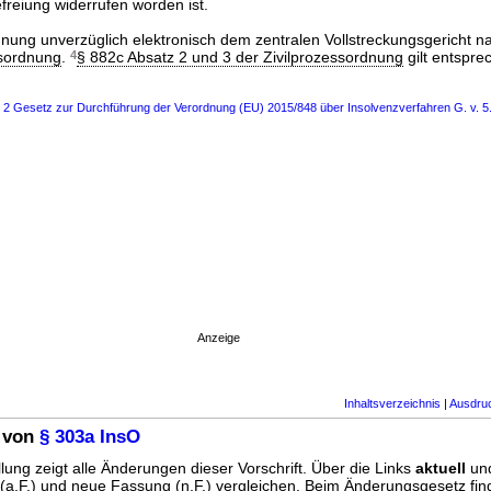
reiung widerrufen worden ist.
dnung unverzüglich elektronisch dem zentralen Vollstreckungsgericht 
ssordnung
.
4
§ 882c Absatz 2 und 3 der Zivilprozessordnung
gilt entspre
s 2 Gesetz zur Durchführung der Verordnung (EU) 2015/848 über Insolvenzverfahren G. v. 5.
Anzeige
Inhaltsverzeichnis
|
Ausdru
 von
§ 303a InsO
lung zeigt alle Änderungen dieser Vorschrift. Über die Links
aktuell
un
g (a.F.) und neue Fassung (n.F.) vergleichen. Beim Änderungsgesetz fi