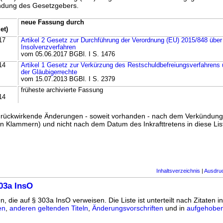
ündung des Gesetzgebers.
neue Fassung durch
et)
17
Artikel 2 Gesetz zur Durchführung der Verordnung (EU) 2015/848 über
Insolvenzverfahren
vom 05.06.2017 BGBl. I S. 1476
14
Artikel 1 Gesetz zur Verkürzung des Restschuldbefreiungsverfahrens
der Gläubigerrechte
vom 15.07.2013 BGBl. I S. 2379
früheste archivierte Fassung
14
ss rückwirkende Änderungen - soweit vorhanden - nach dem Verkündun
n Klammern) und nicht nach dem Datum des Inkrafttretens in diese List
Inhaltsverzeichnis
|
Ausdru
03a InsO
n, die auf § 303a InsO verweisen. Die Liste ist unterteilt nach Zitaten i
en
,
anderen geltenden Titeln
,
Änderungsvorschriften
und in
aufgehoben