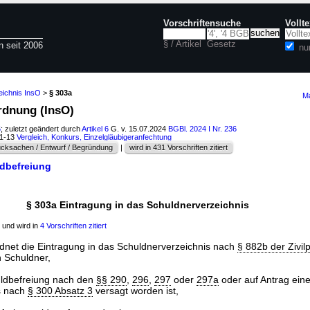
Vorschriftensuche
Vollt
§ / Artikel
Gesetz
n seit 2006
nu
eichnis InsO
>
§ 303a
Ma
ordnung (InsO)
6
; zuletzt geändert durch
Artikel 6
G. v. 15.07.2024
BGBl. 2024 I Nr. 236
11-13
Vergleich, Konkurs, Einzelgläubigeranfechtung
cksachen / Entwurf / Begründung
|
wird in 431 Vorschriften zitiert
ldbefreiung
§ 303a Eintragung in das Schuldnerverzeichnis
und wird in
4 Vorschriften zitiert
rdnet die Eintragung in das Schuldnerverzeichnis nach
§ 882b der Zivi
 Schuldner,
ldbefreiung nach den
§§ 290
,
296
,
297
oder
297a
oder auf Antrag ein
s nach
§ 300 Absatz 3
versagt worden ist,