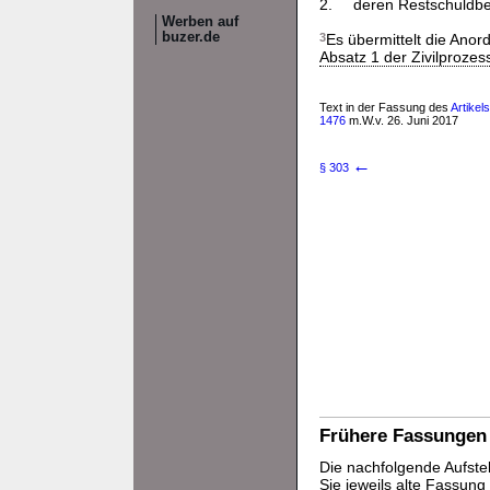
2.
deren Restschuldbef
Werben auf
buzer.de
3
Es übermittelt die Anor
Absatz 1 der Zivilproze
Text in der Fassung des
Artikel
1476
m.W.v. 26. Juni 2017
←
§ 303
Frühere Fassungen
Die nachfolgende Aufstel
Sie jeweils alte Fassun