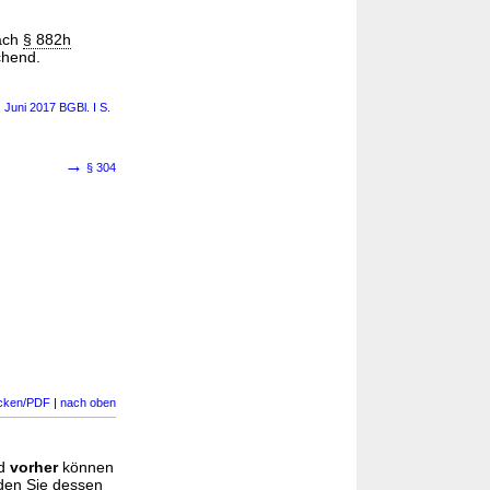
nach
§ 882h
chend.
 Juni 2017 BGBl. I S.
→
§ 304
cken/PDF
|
nach oben
d
vorher
können
nden Sie dessen