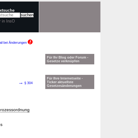
extsuche
r in InsO
il bei Änderungen
Für Ihr Blog oder Forum -
Gesetze verknüpfen
Für Ihre Internetseite -
→
Ticker aktuellste
§ 304
Gesetzesänderungen
lprozessordnung
es