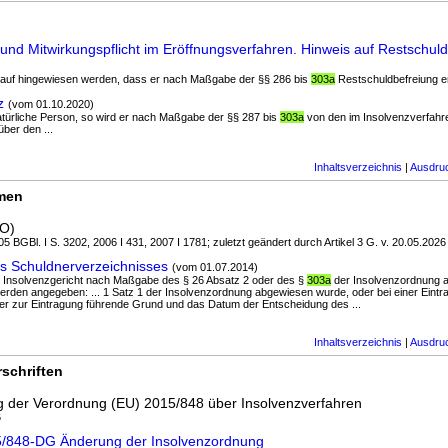
 und Mitwirkungspflicht im Eröffnungsverfahren. Hinweis auf Restschul
darauf hingewiesen werden, dass er nach Maßgabe der §§ 286 bis
303a
Restschuldbefreiung er
z
(vom 01.10.2020)
natürliche Person, so wird er nach Maßgabe der §§ 287 bis
303a
von den im Insolvenzverfahren
ber den ...
Inhaltsverzeichnis
|
Ausdru
rmen
PO)
5 BGBl. I S. 3202, 2006 I 431, 2007 I 1781; zuletzt geändert durch Artikel 3 G. v. 20.05.2026
s Schuldnerverzeichnisses
(vom 01.07.2014)
as Insolvenzgericht nach Maßgabe des § 26 Absatz 2 oder des §
303a
der Insolvenzordnung a
erden angegeben: ... 1 Satz 1 der Insolvenzordnung abgewiesen wurde, oder bei einer Ein
er zur Eintragung führende Grund und das Datum der Entscheidung des ...
Inhaltsverzeichnis
|
Ausdru
schriften
g der Verordnung (EU) 2015/848 über Insolvenzverfahren
6
15/848-DG Änderung der Insolvenzordnung