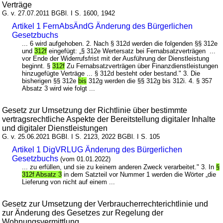
Verträge
G. v. 27.07.2011 BGBl. I S. 1600, 1942
Artikel 1 FernAbsÄndG Änderung des Bürgerlichen
Gesetzbuchs
... 6 wird aufgehoben. 2. Nach § 312d werden die folgenden §§ 312e
und
312f
eingefügt: „§ 312e Wertersatz bei Fernabsatzverträgen ...
vor Ende der Widerrufsfrist mit der Ausführung der Dienstleistung
beginnt. §
312f
Zu Fernabsatzverträgen über Finanzdienstleistungen
hinzugefügte Verträge ... § 312d besteht oder bestand." 3. Die
bisherigen §§ 312e
bis
312g werden die §§ 312g bis 312i. 4. § 357
Absatz 3 wird wie folgt ...
Gesetz zur Umsetzung der Richtlinie über bestimmte
vertragsrechtliche Aspekte der Bereitstellung digitaler Inhalte
und digitaler Dienstleistungen
G. v. 25.06.2021 BGBl. I S. 2123, 2022 BGBl. I S. 105
Artikel 1 DigVRLUG Änderung des Bürgerlichen
Gesetzbuchs
(vom 01.01.2022)
... zu erfüllen, und sie zu keinem anderen Zweck verarbeitet." 3. In
§
312f Absatz 3
in dem Satzteil vor Nummer 1 werden die Wörter „die
Lieferung von nicht auf einem ...
Gesetz zur Umsetzung der Verbraucherrechterichtlinie und
zur Änderung des Gesetzes zur Regelung der
Wohnungsvermittlung