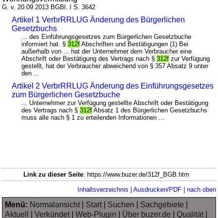
G. v. 20.09.2013 BGBl. I S. 3642
Artikel 1 VerbrRRLUG Änderung des Bürgerlichen
Gesetzbuchs
... des Einführungsgesetzes zum Bürgerlichen Gesetzbuche
informiert hat. §
312f
Abschriften und Bestätigungen (1) Bei
außerhalb von ... hat der Unternehmer dem Verbraucher eine
Abschrift oder Bestätigung des Vertrags nach §
312f
zur Verfügung
gestellt, hat der Verbraucher abweichend von § 357 Absatz 9 unter
den ...
Artikel 2 VerbrRRLUG Änderung des Einführungsgesetzes
zum Bürgerlichen Gesetzbuche
... Unternehmer zur Verfügung gestellte Abschrift oder Bestätigung
des Vertrags nach §
312f
Absatz 1 des Bürgerlichen Gesetzbuchs
muss alle nach § 1 zu erteilenden Informationen ...
Link zu dieser Seite
: https://www.buzer.de/312f_BGB.htm
Inhaltsverzeichnis
|
Ausdrucken/PDF
|
nach oben
Menü:
Normalansicht
|
Start
|
Suchen
|
Sachgebiete
|
Aktuell
|
Verkündet
|
Web-Plugin
|
Über buzer.de
|
Qualität
|