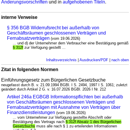
Änderungsvorschriften
und in
aufgehobenen Titeln
.
interne Verweise
§ 356 BGB Widerrufsrecht bei außerhalb von
Geschäftsräumen geschlossenen Verträgen und
Fernabsatzverträgen
(vom 19.06.2026)
... und d) der Unternehmer dem Verbraucher eine Bestätigung gemäß
§ 312f
zur Verfügung gestellt ...
Inhaltsverzeichnis
|
Ausdrucken/PDF
|
nach oben
Zitat in folgenden Normen
Einführungsgesetz zum Bürgerlichen Gesetzbuche
neugefasst durch B. v. 21.09.1994 BGBl. I S. 2494, 1997 I S. 1061; zuletzt
geändert durch Artikel 2 G. v. 16.07.2026 BGBl. 2026 I Nr. 212
Artikel 246a EGBGB Informationspflichten bei außerhalb
von Geschäftsräumen geschlossenen Verträgen und
Fernabsatzverträgen mit Ausnahme von Verträgen über
Finanzdienstleistungen
(vom 19.06.2026)
... vom Unternehmer zur Verfügung gestellte Abschrift oder
Bestätigung des Vertrags nach
§ 312f Absatz 1 des Bürgerlichen
Gesetzbuchs
muss alle nach § 1 zu erteilenden Informationen