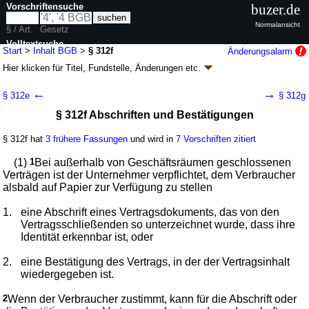
Vorschriftensuche
buzer.de
Normalansicht
§ / Art.
Gesetz
Volltextsuche
Start
>
Inhalt BGB
>
§ 312f
Änderungsalarm
Hier klicken für
Titel, Fundstelle, Änderungen
etc.
nur in BGB
§ 312f - Bürgerliches Gesetzbuch (BGB)
←
→
§ 312e
§ 312g
neugefasst durch B. v. 02.01.2002
BGBl. I S. 42
, 2909; 2003, 738; zuletzt
§ 312f Abschriften und Bestätigungen
geändert durch
Artikel 6
G. v. 23.07.2026
BGBl. 2026 I Nr. 226
Geltung ab 01.01.1964; FNA: 400-2
Bürgerliches Gesetzbuch,
Einführungsgesetz und zugehörige Gesetze
§ 312f hat
3 frühere Fassungen
und wird in
7 Vorschriften zitiert
180 weitere Fassungen
|
wird in 2387 Vorschriften zitiert
(1)
1
Bei außerhalb von Geschäftsräumen geschlossenen
Buch 2 Recht der Schuldverhältnisse
Verträgen ist der Unternehmer verpflichtet, dem Verbraucher
Abschnitt 3 Schuldverhältnisse aus Verträgen
alsbald auf Papier zur Verfügung zu stellen
Titel 1 Begründung, Inhalt und Beendigung
Untertitel 2 Grundsätze bei Verbraucherverträgen
1.
eine Abschrift eines Vertragsdokuments, das von den
und besondere Vertriebsformen
Vertragsschließenden so unterzeichnet wurde, dass ihre
Kapitel 2 Außerhalb von Geschäftsräumen
Identität erkennbar ist, oder
geschlossene Verträge und
Fernabsatzverträge
2.
eine Bestätigung des Vertrags, in der der Vertragsinhalt
wiedergegeben ist.
2
Wenn der Verbraucher zustimmt, kann für die Abschrift oder