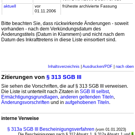
aktuell
vor
früheste archivierte Fassung
01.11.2006
Bitte beachten Sie, dass rückwirkende Änderungen - soweit
vorhanden - nach dem Verkündungsdatum des
Änderungstitels (Datum in Klammern) und nicht nach dem
Datum des Inkrafttretens in diese Liste einsortiert sind.
Inhaltsverzeichnis
|
Ausdrucken/PDF
|
nach oben
Zitierungen von
§ 313 SGB III
Sie sehen die Vorschriften, die auf § 313 SGB III verweisen.
Die Liste ist unterteilt nach Zitaten in
SGB III selbst
,
Ermächtigungsgrundlagen
,
anderen geltenden Titeln
,
Änderungsvorschriften
und in
aufgehobenen Titeln
.
interne Verweise
§ 313a SGB III Bescheinigungsverfahren
(vom 01.01.2023)
... Die Bescheinigungen nach § 312 Absatz 1, § 312a Absatz 1 und
§