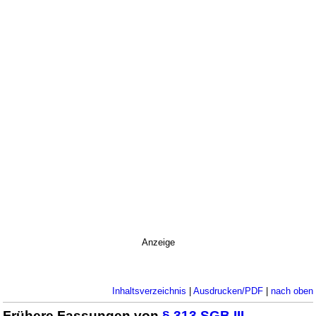
Anzeige
Inhaltsverzeichnis
|
Ausdrucken/PDF
|
nach oben
Frühere Fassungen von
§ 313 SGB III