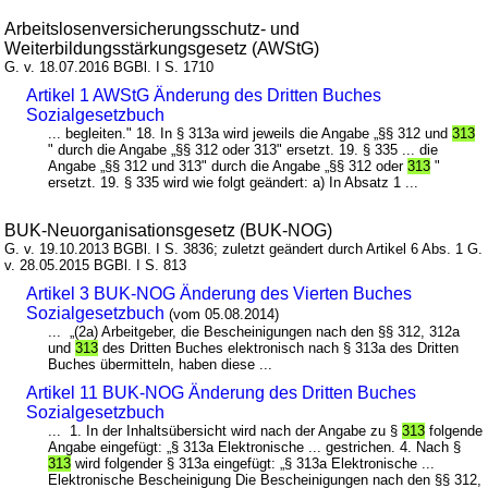
Arbeitslosenversicherungsschutz- und
Weiterbildungsstärkungsgesetz (AWStG)
G. v. 18.07.2016 BGBl. I S. 1710
Artikel 1 AWStG Änderung des Dritten Buches
Sozialgesetzbuch
... begleiten." 18. In § 313a wird jeweils die Angabe „§§ 312 und
313
" durch die Angabe „§§ 312 oder 313" ersetzt. 19. § 335 ... die
Angabe „§§ 312 und 313" durch die Angabe „§§ 312 oder
313
"
ersetzt. 19. § 335 wird wie folgt geändert: a) In Absatz 1 ...
BUK-Neuorganisationsgesetz (BUK-NOG)
G. v. 19.10.2013 BGBl. I S. 3836; zuletzt geändert durch Artikel 6 Abs. 1 G.
v. 28.05.2015 BGBl. I S. 813
Artikel 3 BUK-NOG Änderung des Vierten Buches
Sozialgesetzbuch
(vom 05.08.2014)
... „(2a) Arbeitgeber, die Bescheinigungen nach den §§ 312, 312a
und
313
des Dritten Buches elektronisch nach § 313a des Dritten
Buches übermitteln, haben diese ...
Artikel 11 BUK-NOG Änderung des Dritten Buches
Sozialgesetzbuch
... 1. In der Inhaltsübersicht wird nach der Angabe zu §
313
folgende
Angabe eingefügt: „§ 313a Elektronische ... gestrichen. 4. Nach §
313
wird folgender § 313a eingefügt: „§ 313a Elektronische ...
Elektronische Bescheinigung Die Bescheinigungen nach den §§ 312,