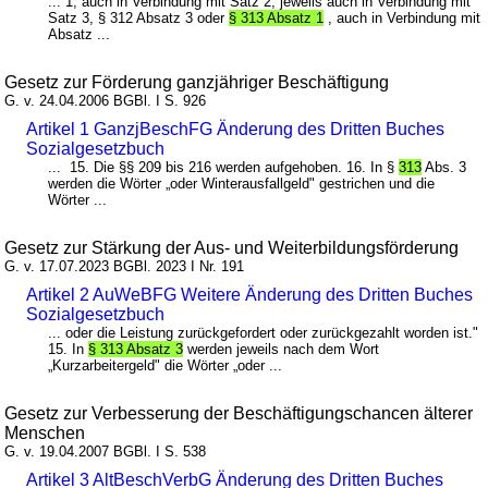
... 1, auch in Verbindung mit Satz 2, jeweils auch in Verbindung mit
Satz 3, § 312 Absatz 3 oder
§ 313 Absatz 1
, auch in Verbindung mit
Absatz ...
Gesetz zur Förderung ganzjähriger Beschäftigung
G. v. 24.04.2006 BGBl. I S. 926
Artikel 1 GanzjBeschFG Änderung des Dritten Buches
Sozialgesetzbuch
... 15. Die §§ 209 bis 216 werden aufgehoben. 16. In §
313
Abs. 3
werden die Wörter „oder Winterausfallgeld" gestrichen und die
Wörter ...
Gesetz zur Stärkung der Aus- und Weiterbildungsförderung
G. v. 17.07.2023 BGBl. 2023 I Nr. 191
Artikel 2 AuWeBFG Weitere Änderung des Dritten Buches
Sozialgesetzbuch
... oder die Leistung zurückgefordert oder zurückgezahlt worden ist."
15. In
§ 313 Absatz 3
werden jeweils nach dem Wort
„Kurzarbeitergeld" die Wörter „oder ...
Gesetz zur Verbesserung der Beschäftigungschancen älterer
Menschen
G. v. 19.04.2007 BGBl. I S. 538
Artikel 3 AltBeschVerbG Änderung des Dritten Buches