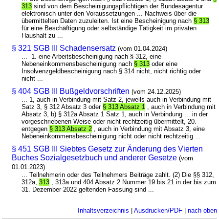
313
sind von dem Bescheinigungspflichtigen der Bundesagentur
elektronisch unter den Voraussetzungen ... Nachweis über die
übermittelten Daten zuzuleiten. Ist eine Bescheinigung nach
§ 313
für eine Beschäftigung oder selbständige Tätigkeit im privaten
Haushalt zu ...
§ 321 SGB III Schadensersatz
(vom 01.04.2024)
... 1. eine Arbeitsbescheinigung nach § 312, eine
Nebeneinkommensbescheinigung nach
§ 313
oder eine
Insolvenzgeldbescheinigung nach § 314 nicht, nicht richtig oder
nicht ...
§ 404 SGB III Bußgeldvorschriften
(vom 24.12.2025)
... 1, auch in Verbindung mit Satz 2, jeweils auch in Verbindung mit
Satz 3, § 312 Absatz 3 oder
§ 313 Absatz 1
, auch in Verbindung mit
Absatz 3, b) § 312a Absatz 1 Satz 1, auch in Verbindung ... in der
vorgeschriebenen Weise oder nicht rechtzeitig übermittelt, 20.
entgegen
§ 313 Absatz 2
, auch in Verbindung mit Absatz 3, eine
Nebeneinkommensbescheinigung nicht oder nicht rechtzeitig ...
§ 451 SGB III Siebtes Gesetz zur Änderung des Vierten
Buches Sozialgesetzbuch und anderer Gesetze
(vom
01.01.2023)
... Teilnehmerin oder des Teilnehmers Beiträge zahlt. (2) Die §§ 312,
312a,
313
, 313a und 404 Absatz 2 Nummer 19 bis 21 in der bis zum
31. Dezember 2022 geltenden Fassung sind ...
Inhaltsverzeichnis
|
Ausdrucken/PDF
|
nach oben