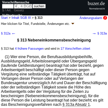
Vorschriftensuche
buzer.de
Normalansicht
§ / Art.
Gesetz
Volltextsuche
Start
>
Inhalt SGB III
>
§ 313
Änderungsalarm
Hier klicken für
Titel, Fundstelle, Änderungen
etc.
nur in SGB III
§ 313 - Sozialgesetzbuch (SGB) Drittes Buch (III)
←
→
§ 312a
§ 313a
- Arbeitsförderung - (SGB III)
§ 313 Nebeneinkommensbescheinigung
Artikel 1 G. v. 24.03.1997
BGBl. I S. 594
, 595; zuletzt geändert durch
Artikel 1a
G. v. 24.07.2026
BGBl. 2026 I Nr. 228
§ 313 hat
4 frühere Fassungen
und wird in
17 Vorschriften zitiert
Geltung ab 01.01.1998; FNA: 860-3
Sozialgesetzbuch
245 weitere Fassungen
|
Drucksachen / Entwurf / Begründung
|
(1) Wer eine Person, die Berufsausbildungsbeihilfe,
wird in 991 Vorschriften zitiert
Ausbildungsgeld, Arbeitslosengeld oder Übergangsgeld
(laufende Geldleistungen) beantragt hat oder bezieht, gegen
Achtes Kapitel Pflichten
Arbeitsentgelt beschäftigt oder dieser Person gegen
Erster Abschnitt Pflichten im Leistungsverfahren
Vergütung eine selbständige Tätigkeit überträgt, hat auf
Zweiter Unterabschnitt Anzeige-, Nachweis- und
Verlangen dieser Person oder auf Verlangen der
Bescheinigungspflichten
Bundesagentur unverzüglich Art und Dauer der Beschäftigung
oder der selbständigen Tätigkeit sowie die Höhe des
Arbeitsentgelts oder der Vergütung für die Zeiten zu
bescheinigen (Nebeneinkommensbescheinigung), für die
diese Person die Leistung beantragt hat oder bezieht; es gilt
das Bescheinigungsverfahren nach
§ 313a Absatz 1
.