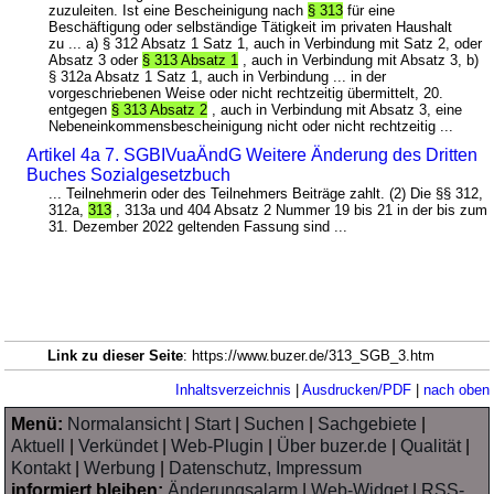
zuzuleiten. Ist eine Bescheinigung nach
§ 313
für eine
Beschäftigung oder selbständige Tätigkeit im privaten Haushalt
zu ... a) § 312 Absatz 1 Satz 1, auch in Verbindung mit Satz 2, oder
Absatz 3 oder
§ 313 Absatz 1
, auch in Verbindung mit Absatz 3, b)
§ 312a Absatz 1 Satz 1, auch in Verbindung ... in der
vorgeschriebenen Weise oder nicht rechtzeitig übermittelt, 20.
entgegen
§ 313 Absatz 2
, auch in Verbindung mit Absatz 3, eine
Nebeneinkommensbescheinigung nicht oder nicht rechtzeitig ...
Artikel 4a 7. SGBIVuaÄndG Weitere Änderung des Dritten
Buches Sozialgesetzbuch
... Teilnehmerin oder des Teilnehmers Beiträge zahlt. (2) Die §§ 312,
312a,
313
, 313a und 404 Absatz 2 Nummer 19 bis 21 in der bis zum
31. Dezember 2022 geltenden Fassung sind ...
Link zu dieser Seite
: https://www.buzer.de/313_SGB_3.htm
Inhaltsverzeichnis
|
Ausdrucken/PDF
|
nach oben
Menü:
Normalansicht
|
Start
|
Suchen
|
Sachgebiete
|
Aktuell
|
Verkündet
|
Web-Plugin
|
Über buzer.de
|
Qualität
|
Kontakt
|
Werbung
|
Datenschutz, Impressum
informiert bleiben:
Änderungsalarm
|
Web-Widget
|
RSS-