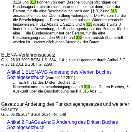
312a und
313
können von dem Bescheinigungspflichtigen der
Bundesagentur elektronisch unter den ... es sei denn, dass die
Person, für die eine Bescheinigung nach den §§ 312 und
313
auszustellen ist, der Übermittlung widerspricht. Die Person, für die
die Bescheinigung ... Form schriftlich auf das Widerspruchsrecht
hinzuweisen. § 312 Absatz 1 Satz 3 und §
313
Absatz 1 Satz 3
finden keine Anwendung; die Bundesagentur hat der Person, für die
eine ... die Bundesagentur hat der Person, für die eine
Bescheinigung nach den §§ 312 und
313
elektronisch übermittelt
worden ist, unverzüglich einen Ausdruck der Daten ...
ELENA-Verfahrensgesetz
G. v. 28.03.2009 BGBl. I S. 634, 1141; zuletzt geändert durch Artikel 3 G.
v. 23.11.2011 BGBl. I S. 2298
Artikel 1 ELENAVG Änderung des Vierten Buches
Sozialgesetzbuch
(vom 03.12.2011)
... nach § 312 des Dritten Buches, 2.
Nebeneinkommensbescheinigung nach §
313
des Dritten Buches, 3.
Auskunft über die Beschäftigung nach § 315 Abs. ...
Gesetz zur Änderung des Funkanlagengesetzes und weiterer
Gesetze
G. v. 06.05.2024 BGBl. 2024 I Nr. 148
Artikel 2 FuAGuaÄndG Änderung des Dritten Buches
Sozialgesetzbuch