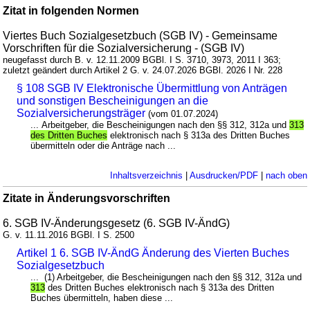
Zitat in folgenden Normen
Viertes Buch Sozialgesetzbuch (SGB IV) - Gemeinsame
Vorschriften für die Sozialversicherung - (SGB IV)
neugefasst durch B. v. 12.11.2009 BGBl. I S. 3710, 3973, 2011 I 363;
zuletzt geändert durch Artikel 2 G. v. 24.07.2026 BGBl. 2026 I Nr. 228
§ 108 SGB IV Elektronische Übermittlung von Anträgen
und sonstigen Bescheinigungen an die
Sozialversicherungsträger
(vom 01.07.2024)
... Arbeitgeber, die Bescheinigungen nach den §§ 312, 312a und
313
des Dritten Buches
elektronisch nach § 313a des Dritten Buches
übermitteln oder die Anträge nach ...
Inhaltsverzeichnis
|
Ausdrucken/PDF
|
nach oben
Zitate in Änderungsvorschriften
6. SGB IV-Änderungsgesetz (6. SGB IV-ÄndG)
G. v. 11.11.2016 BGBl. I S. 2500
Artikel 1 6. SGB IV-ÄndG Änderung des Vierten Buches
Sozialgesetzbuch
... (1) Arbeitgeber, die Bescheinigungen nach den §§ 312, 312a und
313
des Dritten Buches elektronisch nach § 313a des Dritten
Buches übermitteln, haben diese ...