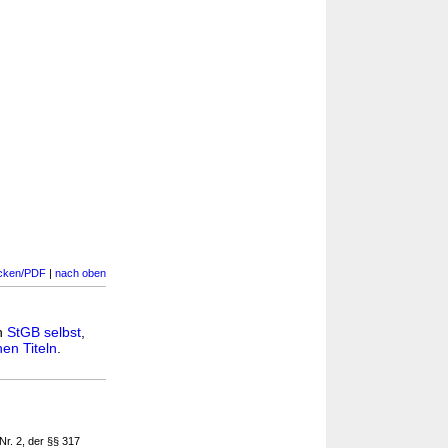
cken/PDF
|
nach oben
in
StGB selbst
,
en Titeln
.
Nr. 2, der §§ 317