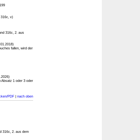
 199
 316c, v)
nd 316c, 2. aus
.01.2018)
ches fallen, wird der
.2026)
 Absatz 1 oder 3 oder
cken/PDF
|
nach oben
d 316c, 2. aus dem