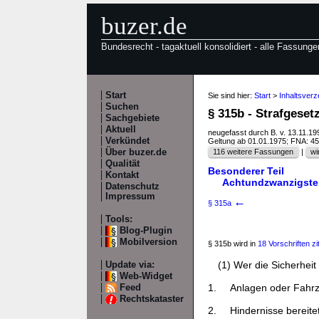
buzer.de
Bundesrecht - tagaktuell konsolidiert - alle Fassunge
Start
Sie sind hier:
Start
>
Inhaltsverz
Suchen
§ 315b - Strafgese
Sachgebiete
Aktuell
neugefasst durch B. v. 13.11.1
Verkündet
Geltung ab 01.01.1975; FNA: 4
Über buzer.de
116 weitere Fassungen
|
wi
Qualität
Besonderer Teil
Kontakt
Achtundzwanzigster
Datenschutz
Impressum
←
§ 315a
Tools:
Blog-Plugin
Mobilversion
§ 315b wird in
18 Vorschriften zit
(1) Wer die Sicherheit
Update via:
Web-Widget
1.
Anlagen oder Fahrze
Feed
Rechtskataster
2.
Hindernisse bereite