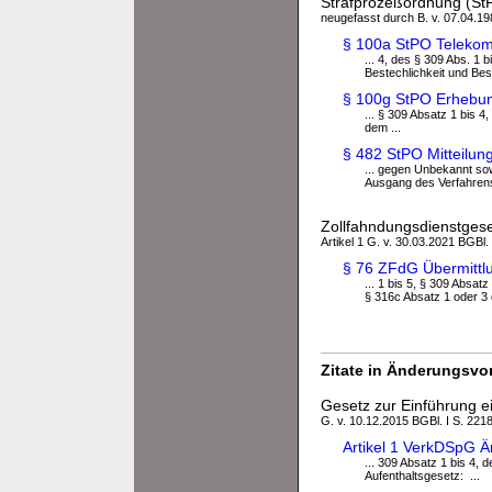
Strafprozeßordnung (St
neugefasst durch B. v. 07.04.198
§ 100a StPO Teleko
... 4, des § 309 Abs. 1 
Bestechlichkeit und Bes
§ 100g StPO Erhebun
... § 309 Absatz 1 bis 
dem ...
§ 482 StPO Mitteilun
... gegen Unbekannt sow
Ausgang des Verfahrens
Zollfahndungsdienstges
Artikel 1 G. v. 30.03.2021 BGBl. 
§ 76 ZFdG Übermittl
... 1 bis 5, § 309 Absat
§ 316c Absatz 1 oder 3 d
Zitate in Änderungsvor
Gesetz zur Einführung ei
G. v. 10.12.2015 BGBl. I S. 221
Artikel 1 VerkDSpG 
... 309 Absatz 1 bis 4,
Aufenthaltsgesetz: ...