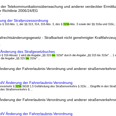
 der Telekommunikationsüberwachung und anderer verdeckter Ermit
 Richtlinie 2006/24/EG
8
rung der Strafprozessordnung
des § 310 Abs. 1, der §§ 313, 314, 315 Abs. 3, des §
315b
Abs. 3 sowie der §§ 316a und 316c, t
afrechtsänderungsgesetz - Strafbarkeit nicht genehmigter Kraftfahrze
2
G Änderung des Strafgesetzbuches
 In § 316 Absatz 1 wird die Angabe „§§ 315
bis
315d" durch die Angabe „§§ 315 bis 315e" ... 1 
h die Angabe „§§ 315
bis
315e" ...
Änderung der Fahrerlaubnis-Verordnung und anderer straßenverkehrsre
ÄndV Änderung der Fahrerlaubnis-Verordnung
aßenverkehr §
315b
StGB 1.5 Gefährdung des Straßenverkehrs § 315c ... Eingriffe in den Str
des Straßenverkehrs § ...
Änderung der Fahrerlaubnis-Verordnung und anderer straßenverkehrsr
ÄndV Änderung der Fahrerlaubnis-Verordnung