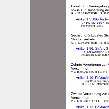
Gesetz zur Neuregelung
sowie zur Umsetzung der
G. v. 21.12.2007 BGBl. I S. 319
Artikel 1 VDSG Ände
... § 309 Abs. 1 bis 4, 
Bestechung nach ...
Sechsundfünfzigstes Str
Straßenverkehr
G. v. 30.09.2017 BGBl. I S. 353
Artikel 1 56. StrÄnd
... ist anzuwenden." 6.
„§§ 315 bis 315d" durc
Zehnte Verordnung zur 
Vorschriften
V. v. 16.04.2014 BGBl. I S. 348
Artikel 1 10. FeVua
... Eingriffe in den Str
StGB 2.1.5 Gefährdung 
Zwölfte Verordnung zur 
Vorschriften
V. v. 14.08.2017 BGBl. I S. 3232
Artikel 1 12. FeVua