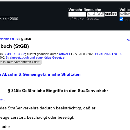
Vorschriftensuche
Vollt
§ / Artikel
Gesetz
n seit 2006
nu
eichnis StGB
>
§ 315b
Ma
tzbuch (StGB)
998
BGBl. I S. 3322
; zuletzt geändert durch
Artikel 1
G. v. 20.03.2026
BGBl. 2026 I Nr. 95
50-2
Strafgesetzbuch und zugehörige Gesetze
rd in 1098 Vorschriften zitiert
 Abschnitt Gemeingefährliche Straftaten
§ 315b Gefährliche Eingriffe in den Straßenverkehr
iert
 des Straßenverkehrs dadurch beeinträchtigt, daß er
uge zerstört, beschädigt oder beseitigt,
t oder