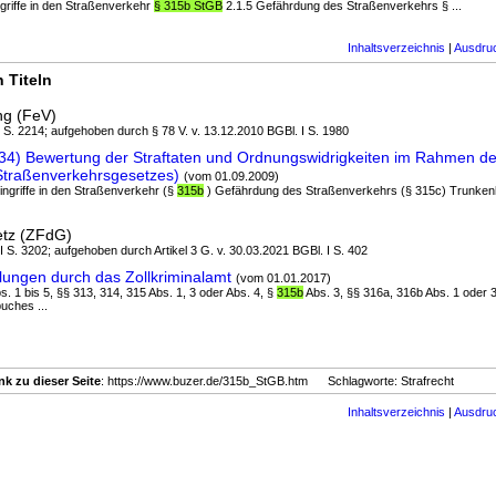
ngriffe in den Straßenverkehr
§ 315b StGB
2.1.5 Gefährdung des Straßenverkehrs § ...
Inhaltsverzeichnis
|
Ausdru
 Titeln
ng (FeV)
 I S. 2214; aufgehoben durch § 78 V. v. 13.12.2010 BGBl. I S. 1980
34) Bewertung der Straftaten und Ordnungswidrigkeiten im Rahmen de
Straßenverkehrsgesetzes)
(vom 01.09.2009)
Eingriffe in den Straßenverkehr (§
315b
) Gefährdung des Straßenverkehrs (§ 315c) Trunkenhe
etz (ZFdG)
 I S. 3202; aufgehoben durch Artikel 3 G. v. 30.03.2021 BGBl. I S. 402
ungen durch das Zollkriminalamt
(vom 01.01.2017)
bs. 1 bis 5, §§ 313, 314, 315 Abs. 1, 3 oder Abs. 4, §
315b
Abs. 3, §§ 316a, 316b Abs. 1 oder 
uches ...
nk zu dieser Seite
: https://www.buzer.de/315b_StGB.htm Schlagworte: Strafrecht
Inhaltsverzeichnis
|
Ausdru