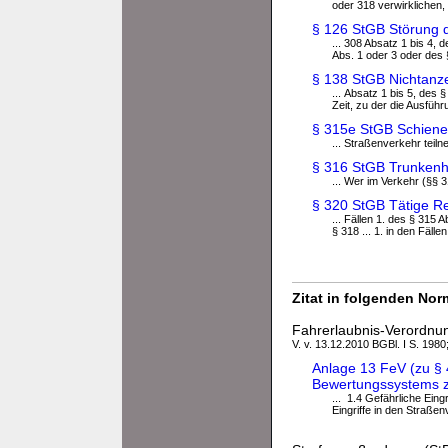
oder 318 verwirklichen, 
§ 126 StGB Störung d
... 308 Absatz 1 bis 4, 
Abs. 1 oder 3 oder des §
§ 138 StGB Nichtanze
... Absatz 1 bis 5, des 
Zeit, zu der die Ausführ
§ 315e StGB Schiene
... Straßenverkehr teil
§ 316 StGB Trunkenhe
... Wer im Verkehr (§§ 
§ 320 StGB Tätige R
... Fällen 1. des § 315 A
§ 318 ... 1. in den Fälle
Zitat in folgenden No
Fahrerlaubnis-Verordnu
V. v. 13.12.2010 BGBl. I S. 1980
Anlage 13 FeV (zu §
Bewertungssystems zu
... 1.4 Gefährliche Eing
Eingriffe in den Straße