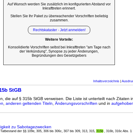
Auf Wunsch werden Sie zusätzlich im konfigurierten Abstand vor
Inkrafttreten erinnert.
Stellen Sie Ihr Paket zu überwachender Vorschriften beliebig
zusammen.
Rechtskataster - Jetzt anmelden!
Weitere Vorteile:
Konsolidierte Vorschriften selbst bei Inkrafttreten "am Tage nach
der Verkündung", Synopse zu jeder Änderungen,
Begründungen des Gesetzgebers
Inhaltsverzeichnis
|
Ausdru
315b StGB
n, die auf § 315b StGB verweisen. Die Liste ist unterteilt nach Zitaten 
en
,
anderen geltenden Titeln
,
Änderungsvorschriften
und in
aufgehoben
tigkeit zu Sabotagezwecken
 Tatbestand der §§ 109e, 305, 306 bis 306c, 307 bis 309, 313, 315,
315b
, 316b, 316c Abs. 1 