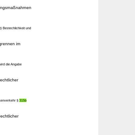
tlungsmaßnahmen
) Bestechlichkeit und
ugrennen im
wird die Angabe
chtlicher
aßenverkehr §
315b
echtlicher