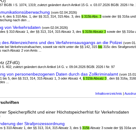
PO)
7 BGBl. I S. 1074, 1319; zuletzt geändert durch Artikel 15 G. v. 03.07.2026 BGBl. 2026 I Nr.
mmunikationsüberwachung
(vom 02.04.2026)
bis 4, des § 310 Abs. 1, der §§ 313, 314, 315 Abs. 3, des
§ 315b Abs. 3
sowie der §§ 316a und
techung nach den ...
g von Verkehrsdaten
(vom 02.04.2026)
4, des § 310 Absatz 1, der §§ 313, 314, 315 Absatz 3, des
§ 315b Absatz 3
sowie der §§ 316a u
g des Aktenzeichens und des Verfahrensausgangs an die Polizei
(vom 01
ie bei Verkehrsstrafsachen, soweit sie nicht unter die §§ 142, 315
bis
315c des Strafgesetzbu
 nach Absatz 2 von Amts ...
etz (ZFdG)
I S. 402; zuletzt geändert durch Artikel 14 G. v. 09.04.2026 BGBl. 2026 I Nr. 97
ung von personenbezogenen Daten durch das Zollkriminalamt
(vom 15.01
z 1 bis 5, den §§ 313, 314, 315 Absatz 1, 3 oder Absatz 4,
§ 315b Absatz 3
, den §§ 316a, 316b
es ...
Inhaltsverzeichnis
|
Ausdru
schriften
ner Speicherpflicht und einer Höchstspeicherfrist für Verkehrsdaten
8
Änderung der Strafprozessordnung
 des § 310 Absatz 1, der §§ 313, 314, 315 Absatz 3, des §
315b
Absatz 3 sowie der §§ 316a un