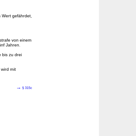
Wert gefährdet,
sstrafe von einem
ünf Jahren.
 bis zu drei
 wird mit
→
§ 315c