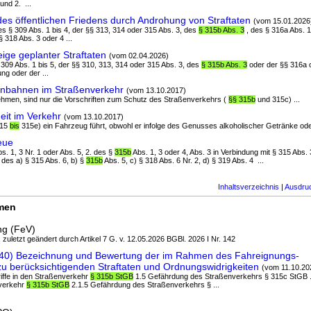
und 2. ...
es öffentlichen Friedens durch Androhung von Straftaten
(vom 15.01.2026
des § 309 Abs. 1 bis 4, der §§ 313, 314 oder 315 Abs. 3, des
§ 315b Abs. 3
, des § 316a Abs. 1
 318 Abs. 3 oder 4 ...
ige geplanter Straftaten
(vom 02.04.2026)
§ 309 Abs. 1 bis 5, der §§ 310, 313, 314 oder 315 Abs. 3, des
§ 315b Abs. 3
oder der §§ 316a 
ung oder der ...
nbahnen im Straßenverkehr
(vom 13.10.2017)
nehmen, sind nur die Vorschriften zum Schutz des Straßenverkehrs (
§§ 315b
und 315c) ...
it im Verkehr
(vom 13.10.2017)
315
bis
315e) ein Fahrzeug führt, obwohl er infolge des Genusses alkoholischer Getränke oder
eue
bs. 1, 3 Nr. 1 oder Abs. 5, 2. des §
315b
Abs. 1, 3 oder 4, Abs. 3 in Verbindung mit § 315 Abs. 
n des a) § 315 Abs. 6, b) §
315b
Abs. 5, c) § 318 Abs. 6 Nr. 2, d) § 319 Abs. 4 ...
Inhaltsverzeichnis
|
Ausdru
rmen
ng (FeV)
; zuletzt geändert durch Artikel 7 G. v. 12.05.2026 BGBl. 2026 I Nr. 142
 40) Bezeichnung und Bewertung der im Rahmen des Fahreignungs-
 berücksichtigenden Straftaten und Ordnungswidrigkeiten
(vom 11.10.20
riffe in den Straßenverkehr
§ 315b StGB
1.5 Gefährdung des Straßenverkehrs § 315c StGB ..
nverkehr
§ 315b StGB
2.1.5 Gefährdung des Straßenverkehrs § ...