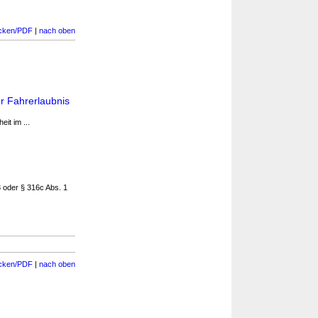
cken/PDF
|
nach oben
r Fahrerlaubnis
it im ...
3 oder § 316c Abs. 1
cken/PDF
|
nach oben