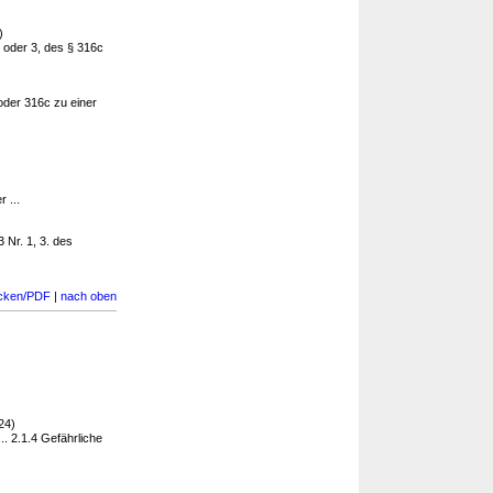
)
 oder 3, des § 316c
oder 316c zu einer
 ...
3 Nr. 1, 3. des
cken/PDF
|
nach oben
24)
. 2.1.4 Gefährliche