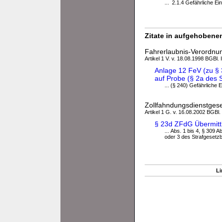
... 2.1.4 Gefährliche Ei
Zitate in aufgehobenen
Fahrerlaubnis-Verordnu
Artikel 1 V. v. 18.08.1998 BGBl.
Anlage 12 FeV (zu § 
auf Probe (§ 2a des 
... (§ 240) Gefährliche 
Zollfahndungsdienstges
Artikel 1 G. v. 16.08.2002 BGBl.
§ 23d ZFdG Übermittl
... Abs. 1 bis 4, § 309 A
oder 3 des Strafgesetzb
Li