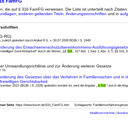
316 FamFG
en, die auf § 316 FamFG verweisen. Die Liste ist unterteilt nach Zitaten
undlagen
,
anderen geltenden Titeln
,
Änderungsvorschriften
und in
aufg
schriften
GG-RG)
; zuletzt geändert durch Artikel 8 G. v. 30.07.2009 BGBl. I S. 2449
Änderung des Erwachsenenschutzübereinkommens-Ausführungsgesetz
freiwilligen Gerichtsbarkeit" durch die Wörter „§§
316
, 317 Abs. 1 Satz 1, Abs. 4, 5, §§ 318, 
er Umwandlungsrichtlinie und zur Änderung weiterer Gesetze
r. 51
nderung des Gesetzes über das Verfahren in Familiensachen und in 
reiwilligen Gerichtsbarkeit
ezember 2022 (BGBl. I S. 2328) geändert worden ist, wird die Angabe „
§ 316
" durch die Anga
eser Seite
: https://www.buzer.de/316_FamFG.htm Schlagworte: Familienverfahrensgeset
Inhaltsverzeichnis
|
Ausdru