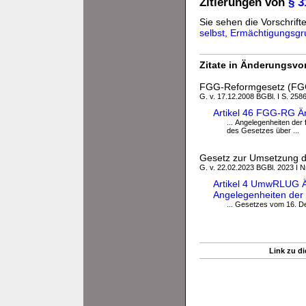
Zitierungen von
§ 
Sie sehen die Vorschrift
selbst
,
Ermächtigungsgr
Zitate in Änderungsvor
FGG-Reformgesetz (F
G. v. 17.12.2008 BGBl. I S. 2586
Artikel 46 FGG-RG 
... Angelegenheiten der 
des Gesetzes über ...
Gesetz zur Umsetzung d
G. v. 22.02.2023 BGBl. 2023 I N
Artikel 4 UmwRLUG Ä
Angelegenheiten der f
... Gesetzes vom 16. D
Link zu di