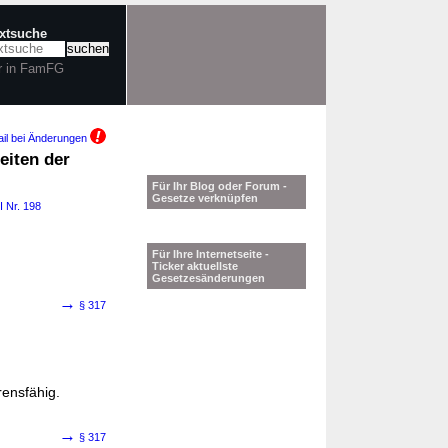
extsuche
r in FamFG
il bei Änderungen
eiten der
Für Ihr Blog oder Forum -
Gesetze verknüpfen
I Nr. 198
Für Ihre Internetseite -
Ticker aktuellste
Gesetzesänderungen
→
§ 317
rensfähig.
→
§ 317