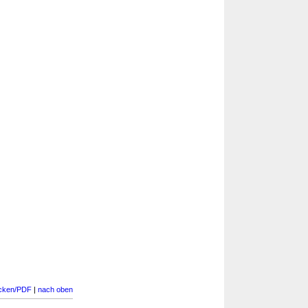
cken/PDF
|
nach oben