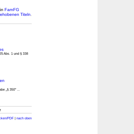
 in
FamFG
ehobenen Titeln
.
es
325 Abs. 1 und § 338
den
be „§ 350" ...
z
cken/PDF
|
nach oben