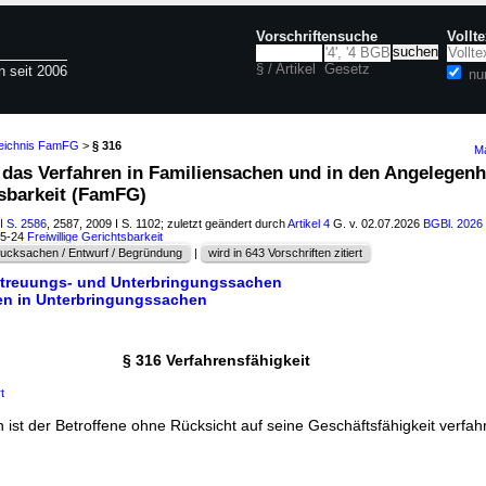
Vorschriftensuche
Vollt
§ / Artikel
Gesetz
n seit 2006
nu
zeichnis FamFG
>
§ 316
Ma
r das Verfahren in Familiensachen und in den Angelegenh
tsbarkeit (FamFG)
I S. 2586
, 2587, 2009 I S. 1102; zuletzt geändert durch
Artikel 4
G. v. 02.07.2026
BGBl. 2026 
15-24
Freiwillige Gerichtsbarkeit
ucksachen / Entwurf / Begründung
|
wird in 643 Vorschriften zitiert
etreuungs- und Unterbringungssachen
ren in Unterbringungssachen
§ 316 Verfahrensfähigkeit
t
ist der Betroffene ohne Rücksicht auf seine Geschäftsfähigkeit verfah