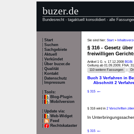
buzer.de
Bundesrecht - tagaktuell konsolidiert - alle Fassunge
Start
Sie sind hier:
Start
>
Inhaltsver
Suchen
§ 316 - Gesetz übe
Sachgebiete
freiwilligen Gerich
Aktuell
Verkündet
Artikel 1 G. v. 17.12.2008
BGBl. 
Über buzer.de
Geltung ab 01.09.2009; FNA: 3
Qualität
110 weitere Fassungen
|
Dr
Kontakt
Buch 3 Verfahren in B
Datenschutz
Abschnitt 2 Verfah
Impressum
←
§ 315
Tools:
Blog-Plugin
Mobilversion
§ 316 wird in
2 Vorschriften zitier
Update via:
Web-Widget
In Unterbringungssachen 
Feed
Rechtskataster
←
§ 315