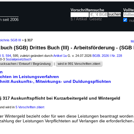
Vorschriftensuche
Vollt
§ / Artikel
Gesetz
n seit 2006
nu
eichnis SGB III
>
§ 317
Ma
buch (SGB) Drittes Buch (III) - Arbeitsförderung - (SGB I
I S. 594
, 595; zuletzt geändert durch
Artikel 1a
G. v. 24.07.2026
BGBl. 2026 I Nr. 228
60-3
Sozialgesetzbuch
ucksachen / Entwurf / Begründung
|
wird in 991 Vorschriften zitiert
en
lichten im Leistungsverfahren
chnitt Auskunfts-, Mitwirkungs- und Duldungspflichten
§ 317 Auskunftspflicht bei Kurzarbeitergeld und Wintergeld
nd wird in
5 Vorschriften zitiert
er Wintergeld bezieht oder für wen diese Leistungen beantragt worden
ahlung der Leistungen Verpflichteten auf Verlangen die erforderlichen