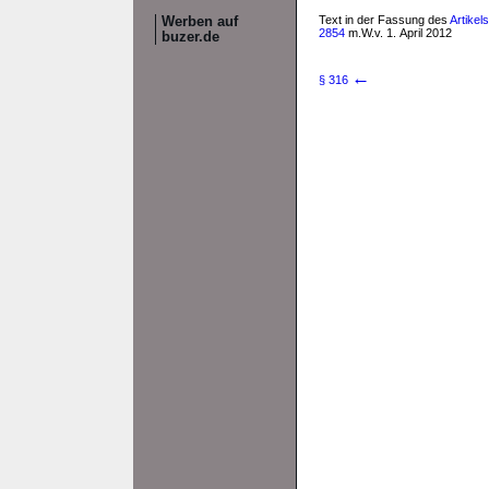
Text in der Fassung des
Artikel
Werben auf
2854
m.W.v. 1. April 2012
buzer.de
←
§ 316