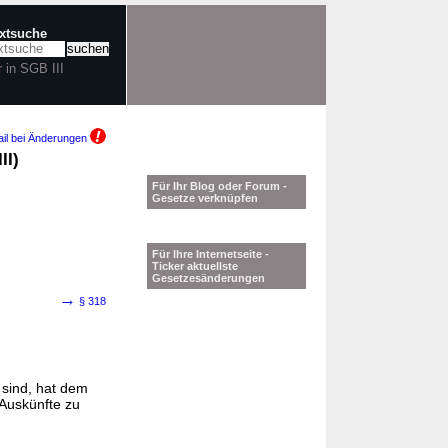
extsuche
r in SGB III
il bei Änderungen
II)
Für Ihr Blog oder Forum -
Gesetze verknüpfen
Für Ihre Internetseite -
Ticker aktuellste
Gesetzesänderungen
→
§ 318
 sind, hat dem
 Auskünfte zu