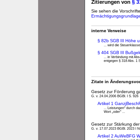
Zitierungen von
§ 3
Sie sehen die Vorschrifte
Ermächtigungsgrundlag
interne Verweise
§ 82b SGB III Höhe 
... wird die Steuerklass
§ 404 SGB III Bußgel
... in Verbindung mit Ab
entgegen § 318 Abs. 1 Sa
Zitate in Änderungsvor
Gesetz zur Förderung ga
G. v. 24.04.2006 BGBl. I S. 926
Artikel 1 GanzjBesc
... Leistungen" durch da
Wort „oder" ...
Gesetz zur Stärkung der
G. v. 17.07.2023 BGBl. 2023 I N
Artikel 2 AuWeBFG W