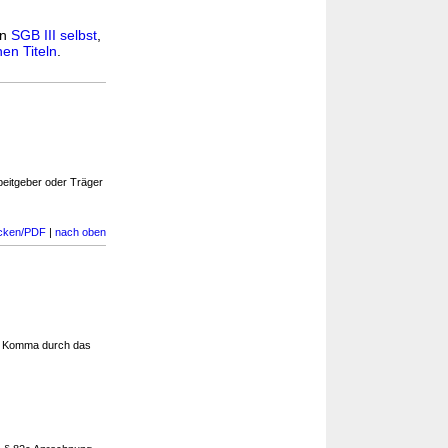
in
SGB III selbst
,
en Titeln
.
rbeitgeber oder Träger
cken/PDF
|
nach oben
s Komma durch das