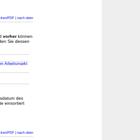
cken/PDF
|
nach oben
d
vorher
können
nden Sie dessen
am Arbeitsmarkt
gsdatum des
e einsortiert
cken/PDF
|
nach oben