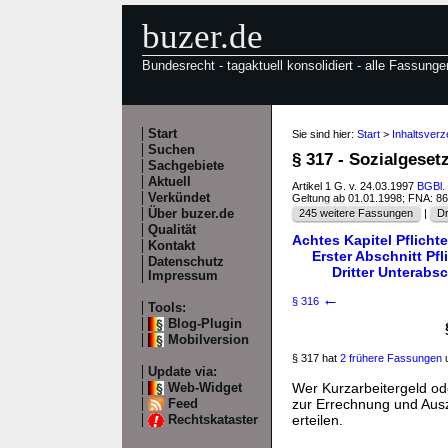
buzer.de
Bundesrecht - tagaktuell konsolidiert - alle Fassunge
Start
Sie sind hier:
Start
>
Inhaltsverz
Suchen
§ 317 - Sozialgesetz
Sachgebiete
Aktuell
Artikel 1 G. v. 24.03.1997
BGBl. 
Verkündet
Geltung ab 01.01.1998; FNA: 8
Über buzer.de
245 weitere Fassungen
|
Dr
Qualität
Achtes Kapitel Pflicht
Kontakt
Erster Abschnitt Pf
Datenschutz
Dritter Unterabs
Impressum
←
§ 316
Tools:
Blog-Plugin
Mobilversion
§ 317 hat
2 frühere Fassungen
u
Update via:
Wer Kurzarbeitergeld od
Web-Widget
zur Errechnung und Ausz
Feed
erteilen.
Rechtskataster