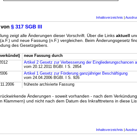
Inhaltsverzeichnis
|
Ausdru
 von
§ 317 SGB III
lung zeigt alle Änderungen dieser Vorschrift. Über die Links
aktuell
un
g (a.F.) und neue Fassung (n.F.) vergleichen. Beim Änderungsgesetz fi
ündung des Gesetzgebers.
verkündet)
neue Fassung durch
2012
Artikel 2 Gesetz zur Verbesserung der Eingliederungschancen 
vom 20.12.2011 BGBl. I S. 2854
2006
Artikel 1 Gesetz zur Förderung ganzjähriger Beschäftigung
vom 24.04.2006 BGBl. I S. 926
.11.2006
früheste archivierte Fassung
ss rückwirkende Änderungen - soweit vorhanden - nach dem Verkündun
n Klammern) und nicht nach dem Datum des Inkrafttretens in diese List
Inhaltsverzeichnis
|
Ausdru