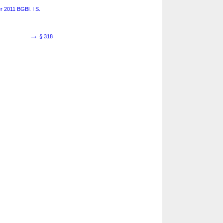
 2011 BGBl. I S.
→
§ 318