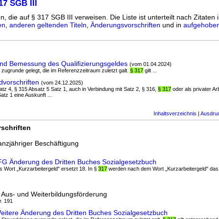
17 SGB III
n, die auf § 317 SGB III verweisen. Die Liste ist unterteilt nach Zitaten 
en
,
anderen geltenden Titeln
,
Änderungsvorschriften
und in
aufgehoben
und Bemessung des Qualifizierungsgeldes
(vom 01.04.2024)
e zugrunde gelegt, die im Referenzzeitraum zuletzt galt.
§ 317
gilt ...
dvorschriften
(vom 24.12.2025)
satz 4, § 315 Absatz 5 Satz 1, auch in Verbindung mit Satz 2, § 316,
§ 317
oder als privater A
tz 1 eine Auskunft ...
Inhaltsverzeichnis
|
Ausdru
schriften
nzjähriger Beschäftigung
hFG Änderung des Dritten Buches Sozialgesetzbuch
s Wort „Kurzarbeitergeld" ersetzt 18. In §
317
werden nach dem Wort „Kurzarbeitergeld" da
 Aus- und Weiterbildungsförderung
r. 191
eitere Änderung des Dritten Buches Sozialgesetzbuch